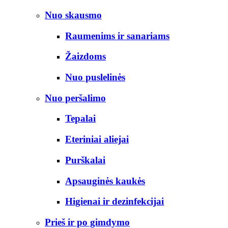
Nuo skausmo
Raumenims ir sanariams
Žaizdoms
Nuo puslelinės
Nuo peršalimo
Tepalai
Eteriniai aliejai
Purškalai
Apsauginės kaukės
Higienai ir dezinfekcijai
Prieš ir po gimdymo