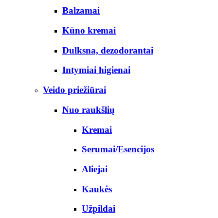
Balzamai
Kūno kremai
Dulksna, dezodorantai
Intymiai higienai
Veido priežiūrai
Nuo raukšlių
Kremai
Serumai/Esencijos
Aliejai
Kaukės
Užpildai