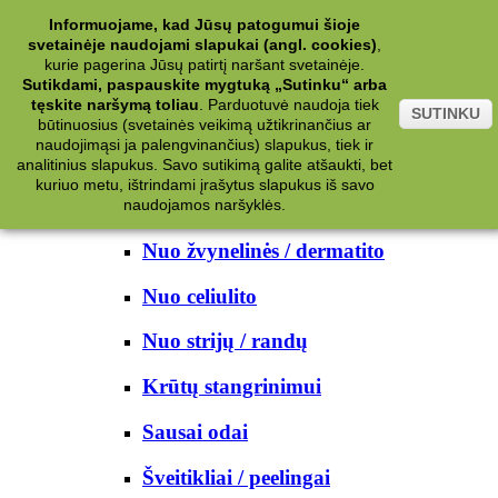
Kategorijos
Informuojame, kad Jūsų patogumui šioje
svetainėje naudojami slapukai (angl. cookies)
,
Kosmetika
kurie pagerina Jūsų patirtį naršant svetainėje.
Sutikdami, paspauskite mygtuką „Sutinku“ arba
tęskite naršymą toliau
.
Parduotuvė naudoja tiek
Kūno priežiūrai
SUTINKU
būtinuosius (svetainės veikimą užtikrinančius ar
naudojimąsi ja palengvinančius) slapukus, tiek ir
Nuo prakaito
analitinius slapukus. Savo sutikimą galite atšaukti, bet
kuriuo metu, ištrindami įrašytus slapukus iš savo
Kūno prausikliai
naudojamos naršyklės.
Nuo žvynelinės / dermatito
Nuo celiulito
Nuo strijų / randų
Krūtų stangrinimui
Sausai odai
Šveitikliai / peelingai