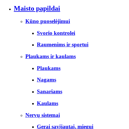
Maisto papildai
Kūno puoselėjimui
Svorio kontrolei
Raumenims ir sportui
Plaukams ir kaulams
Plaukams
Nagams
Sanariams
Kaulams
Nervų sistemai
Gerai savijautai, miegui