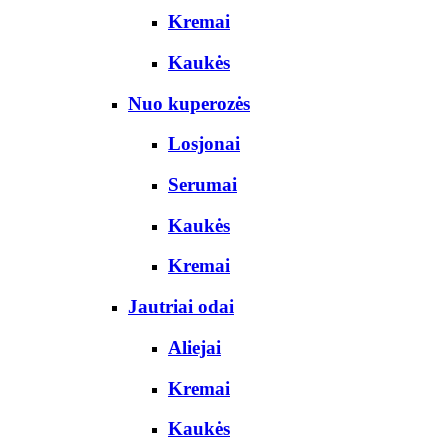
Kremai
Kaukės
Nuo kuperozės
Losjonai
Serumai
Kaukės
Kremai
Jautriai odai
Aliejai
Kremai
Kaukės