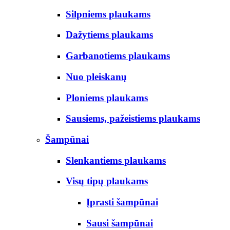
Silpniems plaukams
Dažytiems plaukams
Garbanotiems plaukams
Nuo pleiskanų
Ploniems plaukams
Sausiems, pažeistiems plaukams
Šampūnai
Slenkantiems plaukams
Visų tipų plaukams
Įprasti šampūnai
Sausi šampūnai