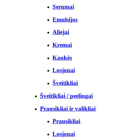
Serumai
Emulsijos
Aliejai
Kremai
Kaukės
Losjonai
Šveitikliai
Šveitikliai / peelingai
Prausikliai ir valikliai
Prausikliai
Losjonai