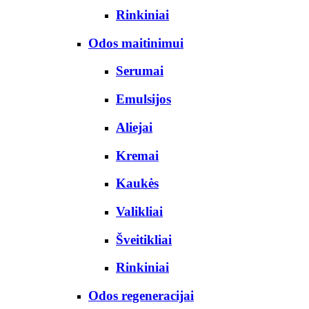
Rinkiniai
Odos maitinimui
Serumai
Emulsijos
Aliejai
Kremai
Kaukės
Valikliai
Šveitikliai
Rinkiniai
Odos regeneracijai