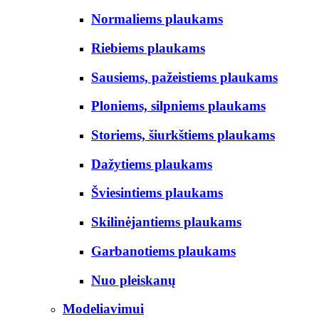
Normaliems plaukams
Riebiems plaukams
Sausiems, pažeistiems plaukams
Ploniems, silpniems plaukams
Storiems, šiurkštiems plaukams
Dažytiems plaukams
Šviesintiems plaukams
Skilinėjantiems plaukams
Garbanotiems plaukams
Nuo pleiskanų
Modeliavimui