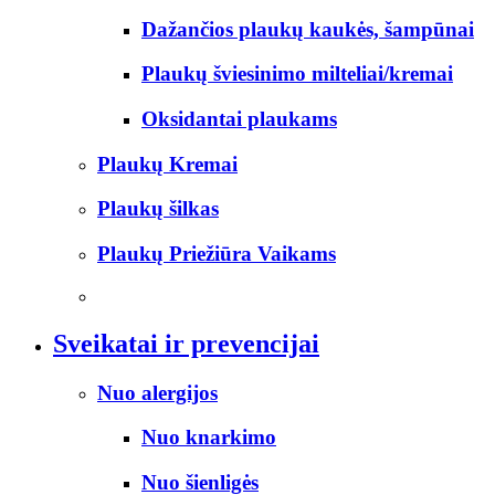
Dažančios plaukų kaukės, šampūnai
Plaukų šviesinimo milteliai/kremai
Oksidantai plaukams
Plaukų Kremai
Plaukų šilkas
Plaukų Priežiūra Vaikams
Sveikatai ir prevencijai
Nuo alergijos
Nuo knarkimo
Nuo šienligės