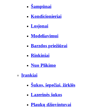
Šampūnai
Kondicionieriai
Losjonai
Modeliavimui
Barzdos priežiūrai
Rinkiniai
Nuo Plikimo
Įrankiai
Šukos, šepečiai, žirklės
Lazerinės šukos
Plaukų džiovintuvai