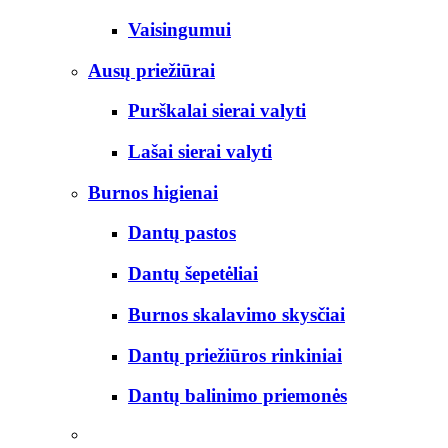
Vaisingumui
Ausų priežiūrai
Purškalai sierai valyti
Lašai sierai valyti
Burnos higienai
Dantų pastos
Dantų šepetėliai
Burnos skalavimo skysčiai
Dantų priežiūros rinkiniai
Dantų balinimo priemonės