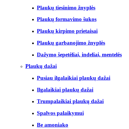
Plaukų tiesinimo žnyplės
Plaukų formavimo šukos
Plaukų kirpimo prietaisai
Plaukų garbanojimo žnyplės
Dažymo šepetėliai, indeliai, mentelės
Plaukų dažai
Pusiau ilgalaikiai plaukų dažai
Ilgalaikiai plaukų dažai
Trumpalaikiai plaukų dažai
Spalvos palaikymui
Be amoniako