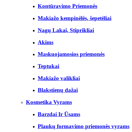
Kontūravimo Priemonės
Makiažo kempinėlės, šepetėliai
Nagų Lakai, Stiprikliai
Akims
Maskuojamosios priemonės
Teptukai
Makiažo valikliai
Blakstienų dažai
Kosmetika Vyrams
Barzdai Ir Ūsams
Plaukų formavimo priemonės vyrams