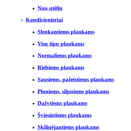
Nuo utėlių
Kondicionieriai
Slenkantiems plaukams
Visų tipų plaukams
Normaliems plaukams
Riebiems plaukams
Sausiems, pažeistiems plaukams
Ploniems, silpniems plaukams
Dažytiems plaukams
Šviesintiems plaukams
Skilinėjantiems plaukams