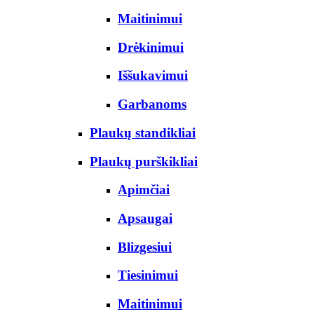
Maitinimui
Drėkinimui
Iššukavimui
Garbanoms
Plaukų standikliai
Plaukų purškikliai
Apimčiai
Apsaugai
Blizgesiui
Tiesinimui
Maitinimui