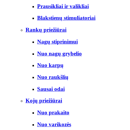
Prausikliai ir valikliai
Blakstienų stimuliatoriai
Rankų priežiūrai
Nagų stiprinimui
Nuo nagų grybelio
Nuo karpų
Nuo raukšlių
Sausai odai
Kojų priežiūrai
Nuo prakaito
Nuo varikozės