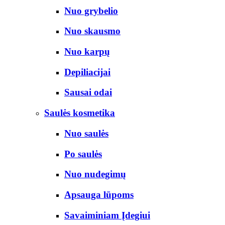
Nuo grybelio
Nuo skausmo
Nuo karpų
Depiliacijai
Sausai odai
Saulės kosmetika
Nuo saulės
Po saulės
Nuo nudegimų
Apsauga lūpoms
Savaiminiam Įdegiui