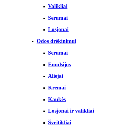
Valikliai
Serumai
Losjonai
Odos drėkinimui
Serumai
Emulsijos
Aliejai
Kremai
Kaukės
Losjonai ir valikliai
Šveitikliai