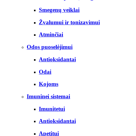
Smegenų veiklai
Žvalumui ir tonizavimui
Atminčiai
Odos puoselėjimui
Antioksidantai
Odai
Kojoms
Imuninei sistemai
Imunitetui
Antioksidantai
Apetitui