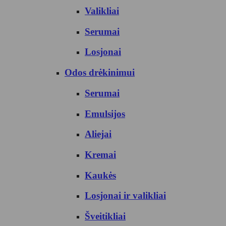
Valikliai
Serumai
Losjonai
Odos drėkinimui
Serumai
Emulsijos
Aliejai
Kremai
Kaukės
Losjonai ir valikliai
Šveitikliai