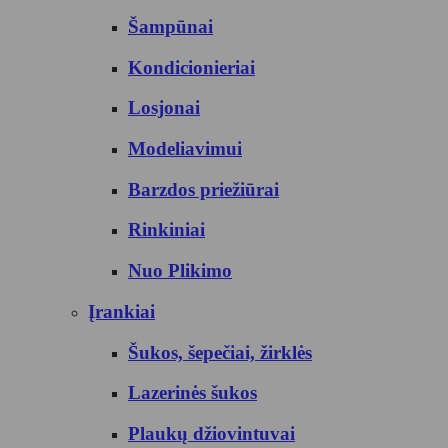
Šampūnai
Kondicionieriai
Losjonai
Modeliavimui
Barzdos priežiūrai
Rinkiniai
Nuo Plikimo
Įrankiai
Šukos, šepečiai, žirklės
Lazerinės šukos
Plaukų džiovintuvai