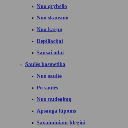
Nuo grybelio
Nuo skausmo
Nuo karpų
Depiliacijai
Sausai odai
Saulės kosmetika
Nuo saulės
Po saulės
Nuo nudegimų
Apsauga lūpoms
Savaiminiam Įdegiui