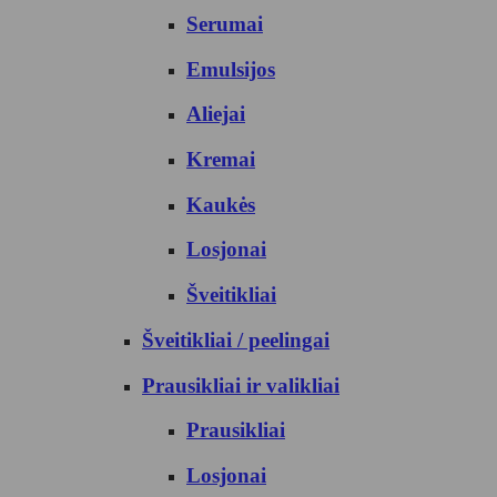
Serumai
Emulsijos
Aliejai
Kremai
Kaukės
Losjonai
Šveitikliai
Šveitikliai / peelingai
Prausikliai ir valikliai
Prausikliai
Losjonai