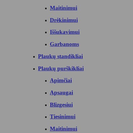
Maitinimui
Drėkinimui
Iššukavimui
Garbanoms
Plaukų standikliai
Plaukų purškikliai
Apimčiai
Apsaugai
Blizgesiui
Tiesinimui
Maitinimui