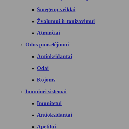
Smegenų veiklai
Žvalumui ir tonizavimui
Atminčiai
Odos puoselėjimui
Antioksidantai
Odai
Kojoms
Imuninei sistemai
Imunitetui
Antioksidantai
Apetitui