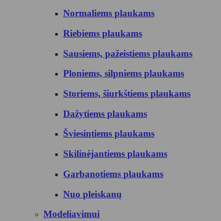
Normaliems plaukams
Riebiems plaukams
Sausiems, pažeistiems plaukams
Ploniems, silpniems plaukams
Storiems, šiurkštiems plaukams
Dažytiems plaukams
Šviesintiems plaukams
Skilinėjantiems plaukams
Garbanotiems plaukams
Nuo pleiskanų
Modeliavimui