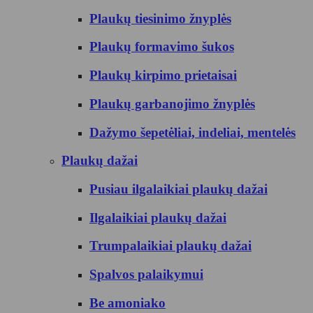
Plaukų tiesinimo žnyplės
Plaukų formavimo šukos
Plaukų kirpimo prietaisai
Plaukų garbanojimo žnyplės
Dažymo šepetėliai, indeliai, mentelės
Plaukų dažai
Pusiau ilgalaikiai plaukų dažai
Ilgalaikiai plaukų dažai
Trumpalaikiai plaukų dažai
Spalvos palaikymui
Be amoniako