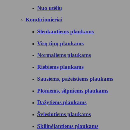
Nuo utėlių
Kondicionieriai
Slenkantiems plaukams
Visų tipų plaukams
Normaliems plaukams
Riebiems plaukams
Sausiems, pažeistiems plaukams
Ploniems, silpniems plaukams
Dažytiems plaukams
Šviesintiems plaukams
Skilinėjantiems plaukams