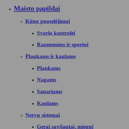
Maisto papildai
Kūno puoselėjimui
Svorio kontrolei
Raumenims ir sportui
Plaukams ir kaulams
Plaukams
Nagams
Sanariams
Kaulams
Nervų sistemai
Gerai savijautai, miegui