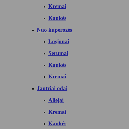
Kremai
Kaukės
Nuo kuperozės
Losjonai
Serumai
Kaukės
Kremai
Jautriai odai
Aliejai
Kremai
Kaukės