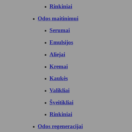
Rinkiniai
Odos maitinimui
Serumai
Emulsijos
Aliejai
Kremai
Kaukės
Valikliai
Šveitikliai
Rinkiniai
Odos regeneracijai