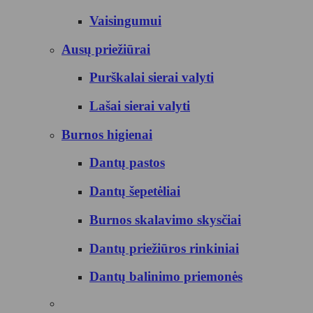
Vaisingumui
Ausų priežiūrai
Purškalai sierai valyti
Lašai sierai valyti
Burnos higienai
Dantų pastos
Dantų šepetėliai
Burnos skalavimo skysčiai
Dantų priežiūros rinkiniai
Dantų balinimo priemonės