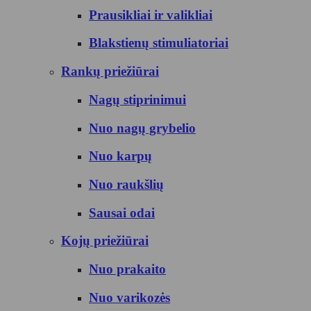
Prausikliai ir valikliai
Blakstienų stimuliatoriai
Rankų priežiūrai
Nagų stiprinimui
Nuo nagų grybelio
Nuo karpų
Nuo raukšlių
Sausai odai
Kojų priežiūrai
Nuo prakaito
Nuo varikozės