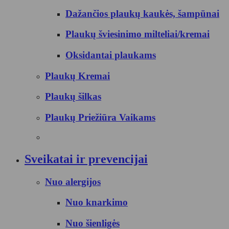
Dažančios plaukų kaukės, šampūnai
Plaukų šviesinimo milteliai/kremai
Oksidantai plaukams
Plaukų Kremai
Plaukų šilkas
Plaukų Priežiūra Vaikams
Sveikatai ir prevencijai
Nuo alergijos
Nuo knarkimo
Nuo šienligės