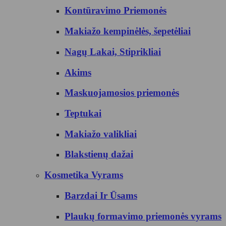
Kontūravimo Priemonės
Makiažo kempinėlės, šepetėliai
Nagų Lakai, Stiprikliai
Akims
Maskuojamosios priemonės
Teptukai
Makiažo valikliai
Blakstienų dažai
Kosmetika Vyrams
Barzdai Ir Ūsams
Plaukų formavimo priemonės vyrams