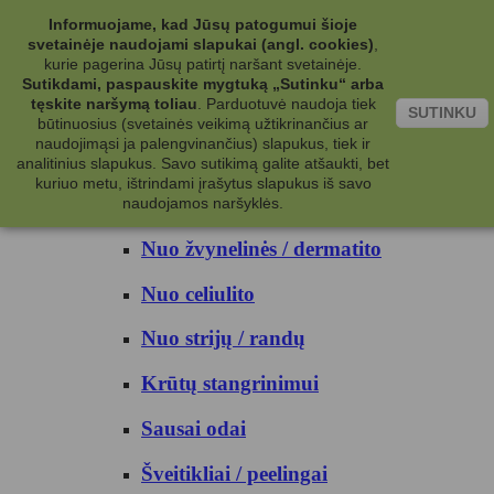
Kategorijos
Informuojame, kad Jūsų patogumui šioje
svetainėje naudojami slapukai (angl. cookies)
,
Kosmetika
kurie pagerina Jūsų patirtį naršant svetainėje.
Sutikdami, paspauskite mygtuką „Sutinku“ arba
tęskite naršymą toliau
.
Parduotuvė naudoja tiek
Kūno priežiūrai
SUTINKU
būtinuosius (svetainės veikimą užtikrinančius ar
naudojimąsi ja palengvinančius) slapukus, tiek ir
Nuo prakaito
analitinius slapukus. Savo sutikimą galite atšaukti, bet
kuriuo metu, ištrindami įrašytus slapukus iš savo
Kūno prausikliai
naudojamos naršyklės.
Nuo žvynelinės / dermatito
Nuo celiulito
Nuo strijų / randų
Krūtų stangrinimui
Sausai odai
Šveitikliai / peelingai