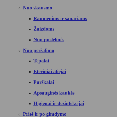
Nuo skausmo
Raumenims ir sanariams
Žaizdoms
Nuo puslelinės
Nuo peršalimo
Tepalai
Eteriniai aliejai
Purškalai
Apsauginės kaukės
Higienai ir dezinfekcijai
Prieš ir po gimdymo