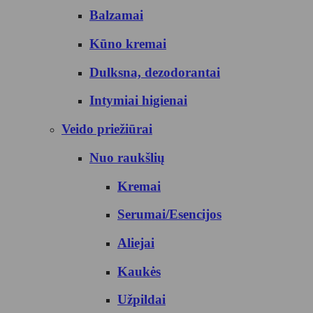
Balzamai
Kūno kremai
Dulksna, dezodorantai
Intymiai higienai
Veido priežiūrai
Nuo raukšlių
Kremai
Serumai/Esencijos
Aliejai
Kaukės
Užpildai