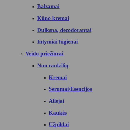
Balzamai
Kūno kremai
Dulksna, dezodorantai
Intymiai higienai
Veido priežiūrai
Nuo raukšlių
Kremai
Serumai/Esencijos
Aliejai
Kaukės
Užpildai