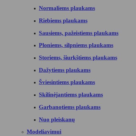
Normaliems plaukams
Riebiems plaukams
Sausiems, pažeistiems plaukams
Ploniems, silpniems plaukams
Storiems, šiurkštiems plaukams
Dažytiems plaukams
Šviesintiems plaukams
Skilinėjantiems plaukams
Garbanotiems plaukams
Nuo pleiskanų
Modeliavimui