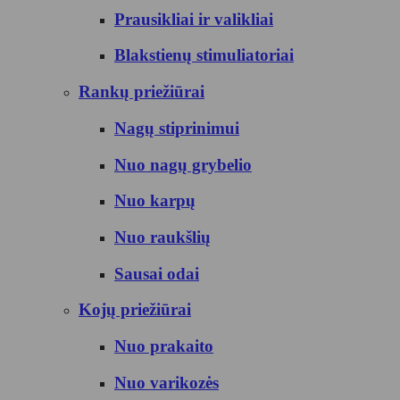
Prausikliai ir valikliai
Blakstienų stimuliatoriai
Rankų priežiūrai
Nagų stiprinimui
Nuo nagų grybelio
Nuo karpų
Nuo raukšlių
Sausai odai
Kojų priežiūrai
Nuo prakaito
Nuo varikozės