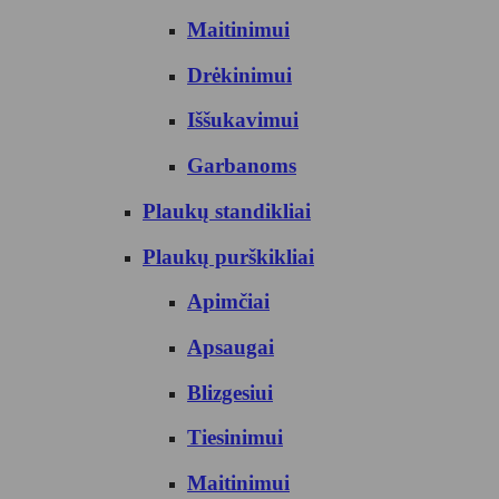
Maitinimui
Drėkinimui
Iššukavimui
Garbanoms
Plaukų standikliai
Plaukų purškikliai
Apimčiai
Apsaugai
Blizgesiui
Tiesinimui
Maitinimui