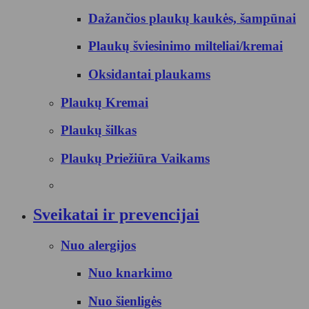
Dažančios plaukų kaukės, šampūnai
Plaukų šviesinimo milteliai/kremai
Oksidantai plaukams
Plaukų Kremai
Plaukų šilkas
Plaukų Priežiūra Vaikams
Sveikatai ir prevencijai
Nuo alergijos
Nuo knarkimo
Nuo šienligės