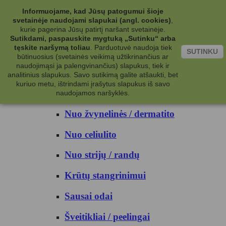
Kategorijos
Informuojame, kad Jūsų patogumui šioje
svetainėje naudojami slapukai (angl. cookies)
,
Kosmetika
kurie pagerina Jūsų patirtį naršant svetainėje.
Sutikdami, paspauskite mygtuką „Sutinku“ arba
tęskite naršymą toliau
.
Parduotuvė naudoja tiek
Kūno priežiūrai
SUTINKU
būtinuosius (svetainės veikimą užtikrinančius ar
naudojimąsi ja palengvinančius) slapukus, tiek ir
Nuo prakaito
analitinius slapukus. Savo sutikimą galite atšaukti, bet
kuriuo metu, ištrindami įrašytus slapukus iš savo
Kūno prausikliai
naudojamos naršyklės.
Nuo žvynelinės / dermatito
Nuo celiulito
Nuo strijų / randų
Krūtų stangrinimui
Sausai odai
Šveitikliai / peelingai