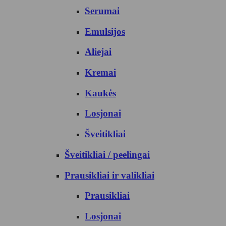
Serumai
Emulsijos
Aliejai
Kremai
Kaukės
Losjonai
Šveitikliai
Šveitikliai / peelingai
Prausikliai ir valikliai
Prausikliai
Losjonai