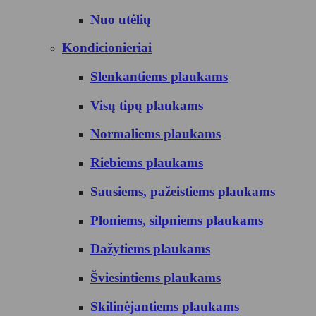
Nuo utėlių
Kondicionieriai
Slenkantiems plaukams
Visų tipų plaukams
Normaliems plaukams
Riebiems plaukams
Sausiems, pažeistiems plaukams
Ploniems, silpniems plaukams
Dažytiems plaukams
Šviesintiems plaukams
Skilinėjantiems plaukams