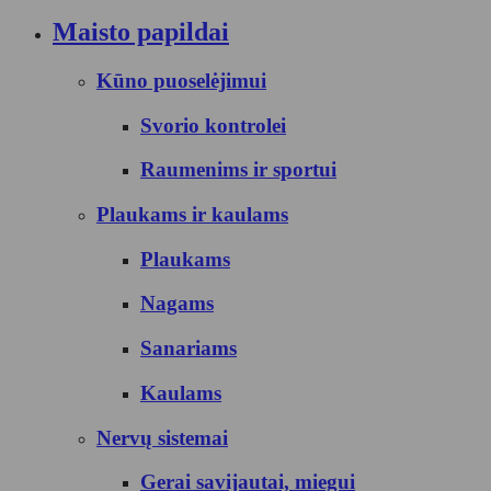
Maisto papildai
Kūno puoselėjimui
Svorio kontrolei
Raumenims ir sportui
Plaukams ir kaulams
Plaukams
Nagams
Sanariams
Kaulams
Nervų sistemai
Gerai savijautai, miegui