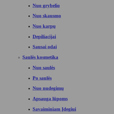
Nuo grybelio
Nuo skausmo
Nuo karpų
Depiliacijai
Sausai odai
Saulės kosmetika
Nuo saulės
Po saulės
Nuo nudegimų
Apsauga lūpoms
Savaiminiam Įdegiui