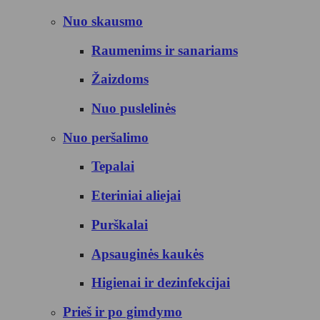
Nuo skausmo
Raumenims ir sanariams
Žaizdoms
Nuo puslelinės
Nuo peršalimo
Tepalai
Eteriniai aliejai
Purškalai
Apsauginės kaukės
Higienai ir dezinfekcijai
Prieš ir po gimdymo