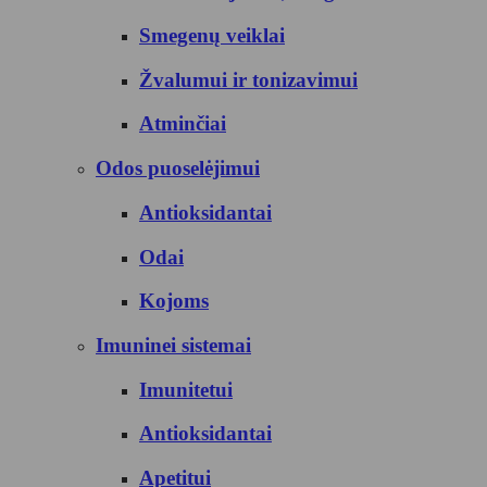
Smegenų veiklai
Žvalumui ir tonizavimui
Atminčiai
Odos puoselėjimui
Antioksidantai
Odai
Kojoms
Imuninei sistemai
Imunitetui
Antioksidantai
Apetitui