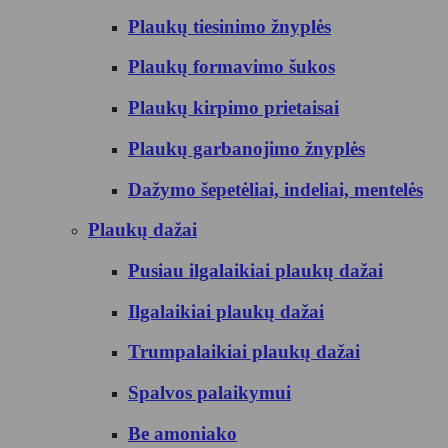
Plaukų tiesinimo žnyplės
Plaukų formavimo šukos
Plaukų kirpimo prietaisai
Plaukų garbanojimo žnyplės
Dažymo šepetėliai, indeliai, mentelės
Plaukų dažai
Pusiau ilgalaikiai plaukų dažai
Ilgalaikiai plaukų dažai
Trumpalaikiai plaukų dažai
Spalvos palaikymui
Be amoniako