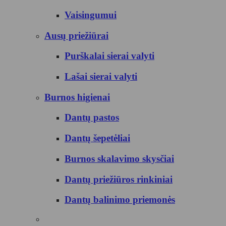
Vaisingumui
Ausų priežiūrai
Purškalai sierai valyti
Lašai sierai valyti
Burnos higienai
Dantų pastos
Dantų šepetėliai
Burnos skalavimo skysčiai
Dantų priežiūros rinkiniai
Dantų balinimo priemonės