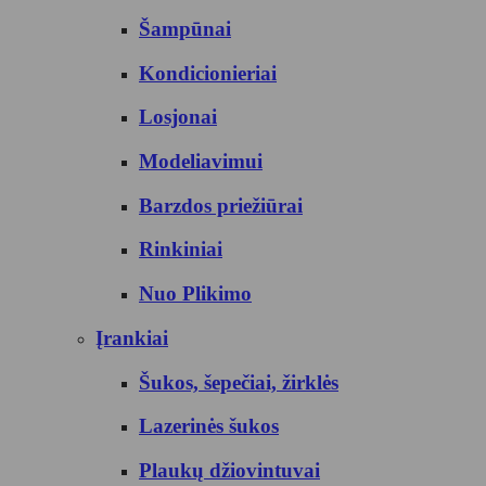
Šampūnai
Kondicionieriai
Losjonai
Modeliavimui
Barzdos priežiūrai
Rinkiniai
Nuo Plikimo
Įrankiai
Šukos, šepečiai, žirklės
Lazerinės šukos
Plaukų džiovintuvai