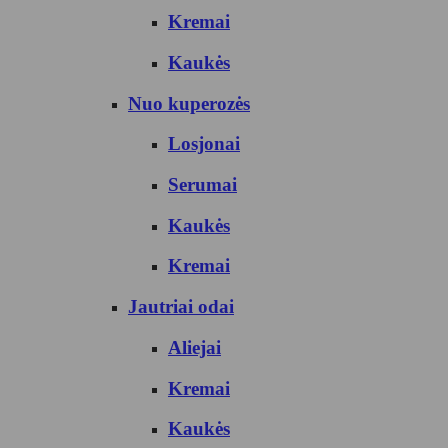
Kremai
Kaukės
Nuo kuperozės
Losjonai
Serumai
Kaukės
Kremai
Jautriai odai
Aliejai
Kremai
Kaukės