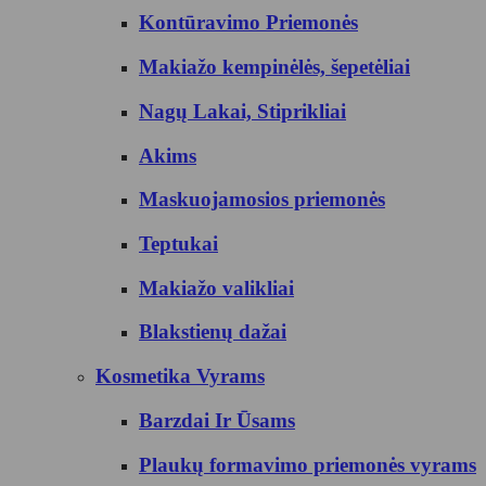
Kontūravimo Priemonės
Makiažo kempinėlės, šepetėliai
Nagų Lakai, Stiprikliai
Akims
Maskuojamosios priemonės
Teptukai
Makiažo valikliai
Blakstienų dažai
Kosmetika Vyrams
Barzdai Ir Ūsams
Plaukų formavimo priemonės vyrams