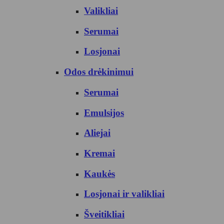
Valikliai
Serumai
Losjonai
Odos drėkinimui
Serumai
Emulsijos
Aliejai
Kremai
Kaukės
Losjonai ir valikliai
Šveitikliai