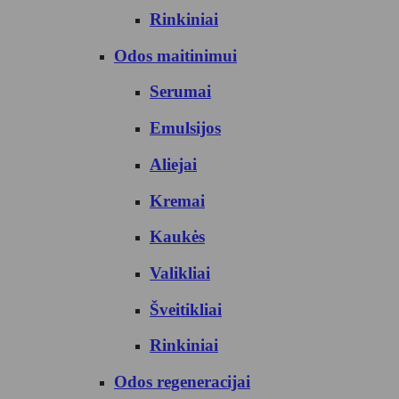
Rinkiniai
Odos maitinimui
Serumai
Emulsijos
Aliejai
Kremai
Kaukės
Valikliai
Šveitikliai
Rinkiniai
Odos regeneracijai