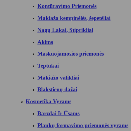
Kontūravimo Priemonės
Makiažo kempinėlės, šepetėliai
Nagų Lakai, Stiprikliai
Akims
Maskuojamosios priemonės
Teptukai
Makiažo valikliai
Blakstienų dažai
Kosmetika Vyrams
Barzdai Ir Ūsams
Plaukų formavimo priemonės vyrams