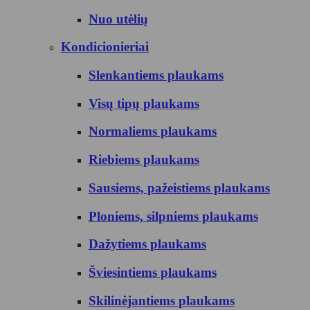
Nuo utėlių
Kondicionieriai
Slenkantiems plaukams
Visų tipų plaukams
Normaliems plaukams
Riebiems plaukams
Sausiems, pažeistiems plaukams
Ploniems, silpniems plaukams
Dažytiems plaukams
Šviesintiems plaukams
Skilinėjantiems plaukams