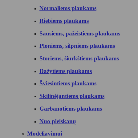
Normaliems plaukams
Riebiems plaukams
Sausiems, pažeistiems plaukams
Ploniems, silpniems plaukams
Storiems, šiurkštiems plaukams
Dažytiems plaukams
Šviesintiems plaukams
Skilinėjantiems plaukams
Garbanotiems plaukams
Nuo pleiskanų
Modeliavimui