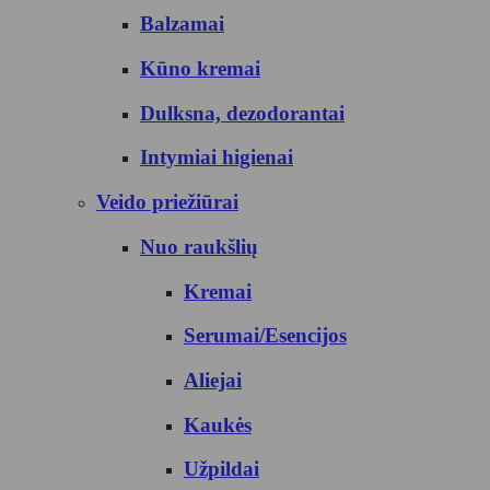
Balzamai
Kūno kremai
Dulksna, dezodorantai
Intymiai higienai
Veido priežiūrai
Nuo raukšlių
Kremai
Serumai/Esencijos
Aliejai
Kaukės
Užpildai