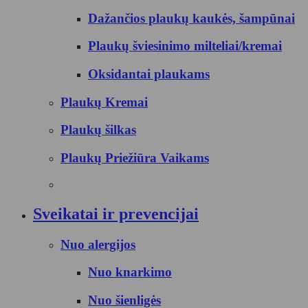
Dažančios plaukų kaukės, šampūnai
Plaukų šviesinimo milteliai/kremai
Oksidantai plaukams
Plaukų Kremai
Plaukų šilkas
Plaukų Priežiūra Vaikams
Sveikatai ir prevencijai
Nuo alergijos
Nuo knarkimo
Nuo šienligės