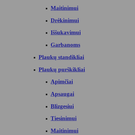
Maitinimui
Drėkinimui
Iššukavimui
Garbanoms
Plaukų standikliai
Plaukų purškikliai
Apimčiai
Apsaugai
Blizgesiui
Tiesinimui
Maitinimui