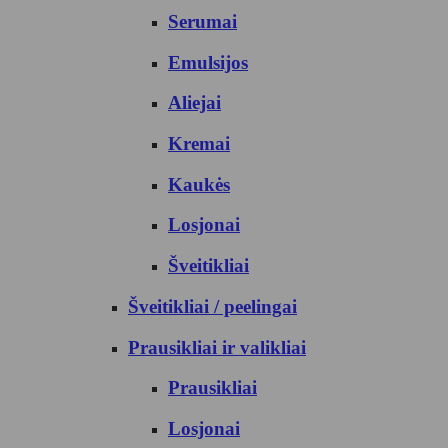
Serumai
Emulsijos
Aliejai
Kremai
Kaukės
Losjonai
Šveitikliai
Šveitikliai / peelingai
Prausikliai ir valikliai
Prausikliai
Losjonai