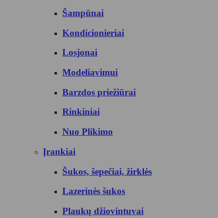
Šampūnai
Kondicionieriai
Losjonai
Modeliavimui
Barzdos priežiūrai
Rinkiniai
Nuo Plikimo
Įrankiai
Šukos, šepečiai, žirklės
Lazerinės šukos
Plaukų džiovintuvai