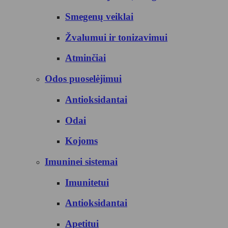
Smegenų veiklai
Žvalumui ir tonizavimui
Atminčiai
Odos puoselėjimui
Antioksidantai
Odai
Kojoms
Imuninei sistemai
Imunitetui
Antioksidantai
Apetitui