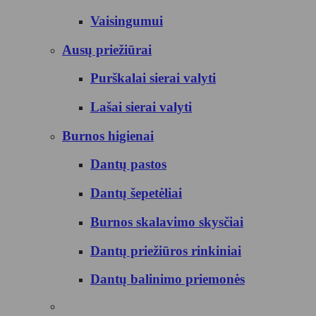
Vaisingumui
Ausų priežiūrai
Purškalai sierai valyti
Lašai sierai valyti
Burnos higienai
Dantų pastos
Dantų šepetėliai
Burnos skalavimo skysčiai
Dantų priežiūros rinkiniai
Dantų balinimo priemonės