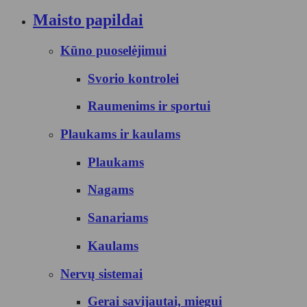
Maisto papildai
Kūno puoselėjimui
Svorio kontrolei
Raumenims ir sportui
Plaukams ir kaulams
Plaukams
Nagams
Sanariams
Kaulams
Nervų sistemai
Gerai savijautai, miegui