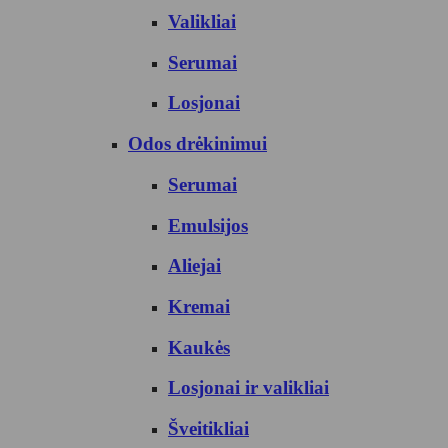
Valikliai
Serumai
Losjonai
Odos drėkinimui
Serumai
Emulsijos
Aliejai
Kremai
Kaukės
Losjonai ir valikliai
Šveitikliai