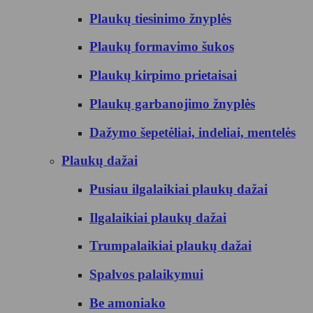
Plaukų tiesinimo žnyplės
Plaukų formavimo šukos
Plaukų kirpimo prietaisai
Plaukų garbanojimo žnyplės
Dažymo šepetėliai, indeliai, mentelės
Plaukų dažai
Pusiau ilgalaikiai plaukų dažai
Ilgalaikiai plaukų dažai
Trumpalaikiai plaukų dažai
Spalvos palaikymui
Be amoniako