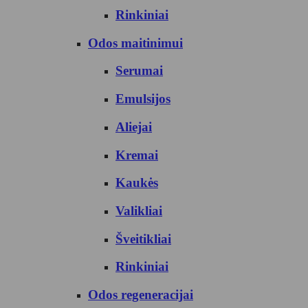
Rinkiniai
Odos maitinimui
Serumai
Emulsijos
Aliejai
Kremai
Kaukės
Valikliai
Šveitikliai
Rinkiniai
Odos regeneracijai