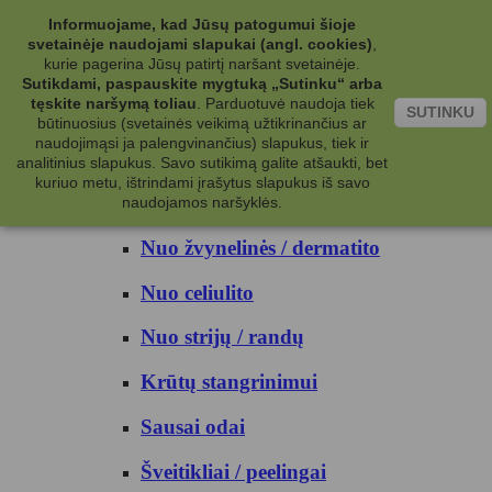
Kategorijos
Informuojame, kad Jūsų patogumui šioje
svetainėje naudojami slapukai (angl. cookies)
,
Kosmetika
kurie pagerina Jūsų patirtį naršant svetainėje.
Sutikdami, paspauskite mygtuką „Sutinku“ arba
tęskite naršymą toliau
.
Parduotuvė naudoja tiek
Kūno priežiūrai
SUTINKU
būtinuosius (svetainės veikimą užtikrinančius ar
naudojimąsi ja palengvinančius) slapukus, tiek ir
Nuo prakaito
analitinius slapukus. Savo sutikimą galite atšaukti, bet
kuriuo metu, ištrindami įrašytus slapukus iš savo
Kūno prausikliai
naudojamos naršyklės.
Nuo žvynelinės / dermatito
Nuo celiulito
Nuo strijų / randų
Krūtų stangrinimui
Sausai odai
Šveitikliai / peelingai