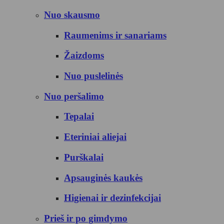
Nuo skausmo
Raumenims ir sanariams
Žaizdoms
Nuo puslelinės
Nuo peršalimo
Tepalai
Eteriniai aliejai
Purškalai
Apsauginės kaukės
Higienai ir dezinfekcijai
Prieš ir po gimdymo