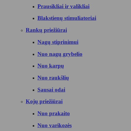
Prausikliai ir valikliai
Blakstienų stimuliatoriai
Rankų priežiūrai
Nagų stiprinimui
Nuo nagų grybelio
Nuo karpų
Nuo raukšlių
Sausai odai
Kojų priežiūrai
Nuo prakaito
Nuo varikozės