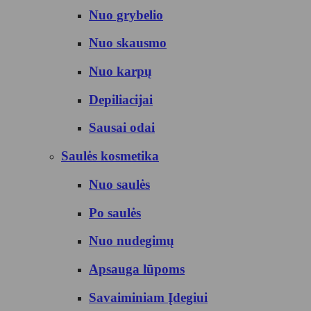
Nuo grybelio
Nuo skausmo
Nuo karpų
Depiliacijai
Sausai odai
Saulės kosmetika
Nuo saulės
Po saulės
Nuo nudegimų
Apsauga lūpoms
Savaiminiam Įdegiui