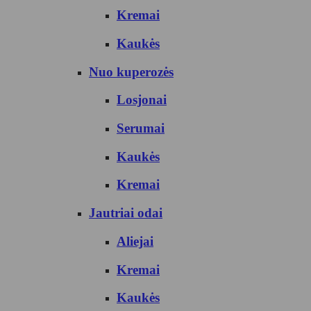
Kremai
Kaukės
Nuo kuperozės
Losjonai
Serumai
Kaukės
Kremai
Jautriai odai
Aliejai
Kremai
Kaukės