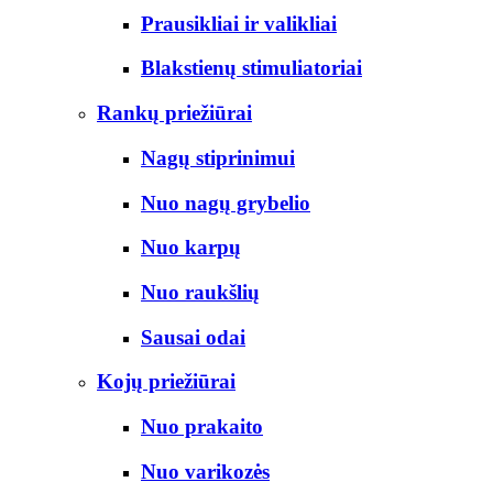
Prausikliai ir valikliai
Blakstienų stimuliatoriai
Rankų priežiūrai
Nagų stiprinimui
Nuo nagų grybelio
Nuo karpų
Nuo raukšlių
Sausai odai
Kojų priežiūrai
Nuo prakaito
Nuo varikozės