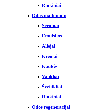
Rinkiniai
Odos maitinimui
Serumai
Emulsijos
Aliejai
Kremai
Kaukės
Valikliai
Šveitikliai
Rinkiniai
Odos regeneracijai