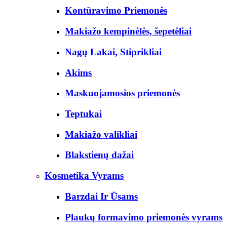
Kontūravimo Priemonės
Makiažo kempinėlės, šepetėliai
Nagų Lakai, Stiprikliai
Akims
Maskuojamosios priemonės
Teptukai
Makiažo valikliai
Blakstienų dažai
Kosmetika Vyrams
Barzdai Ir Ūsams
Plaukų formavimo priemonės vyrams