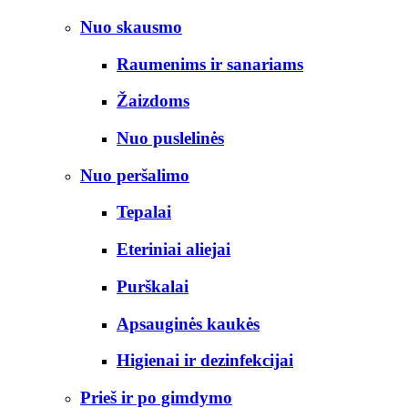
Nuo skausmo
Raumenims ir sanariams
Žaizdoms
Nuo puslelinės
Nuo peršalimo
Tepalai
Eteriniai aliejai
Purškalai
Apsauginės kaukės
Higienai ir dezinfekcijai
Prieš ir po gimdymo