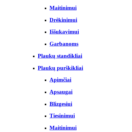
Maitinimui
Drėkinimui
Iššukavimui
Garbanoms
Plaukų standikliai
Plaukų purškikliai
Apimčiai
Apsaugai
Blizgesiui
Tiesinimui
Maitinimui