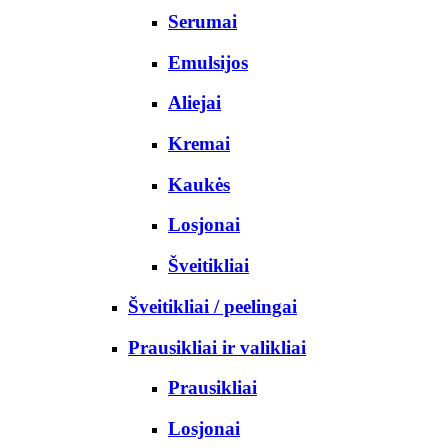
Serumai
Emulsijos
Aliejai
Kremai
Kaukės
Losjonai
Šveitikliai
Šveitikliai / peelingai
Prausikliai ir valikliai
Prausikliai
Losjonai