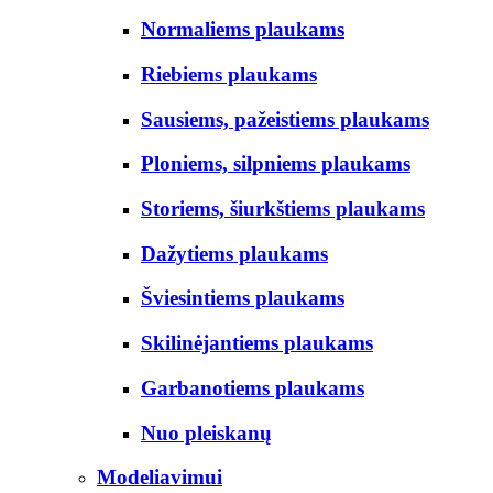
Normaliems plaukams
Riebiems plaukams
Sausiems, pažeistiems plaukams
Ploniems, silpniems plaukams
Storiems, šiurkštiems plaukams
Dažytiems plaukams
Šviesintiems plaukams
Skilinėjantiems plaukams
Garbanotiems plaukams
Nuo pleiskanų
Modeliavimui