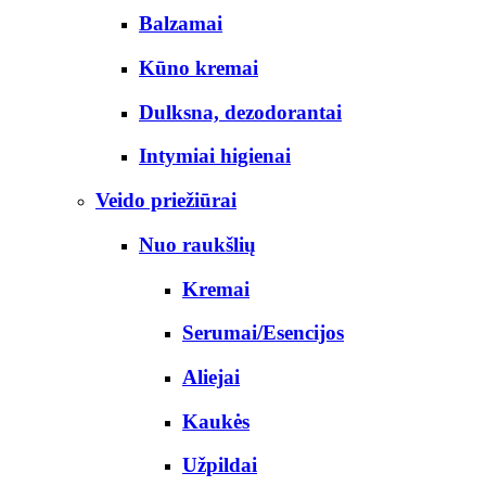
Balzamai
Kūno kremai
Dulksna, dezodorantai
Intymiai higienai
Veido priežiūrai
Nuo raukšlių
Kremai
Serumai/Esencijos
Aliejai
Kaukės
Užpildai