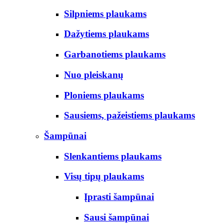
Silpniems plaukams
Dažytiems plaukams
Garbanotiems plaukams
Nuo pleiskanų
Ploniems plaukams
Sausiems, pažeistiems plaukams
Šampūnai
Slenkantiems plaukams
Visų tipų plaukams
Įprasti šampūnai
Sausi šampūnai