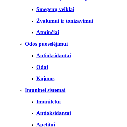
Smegenų veiklai
Žvalumui ir tonizavimui
Atminčiai
Odos puoselėjimui
Antioksidantai
Odai
Kojoms
Imuninei sistemai
Imunitetui
Antioksidantai
Apetitui