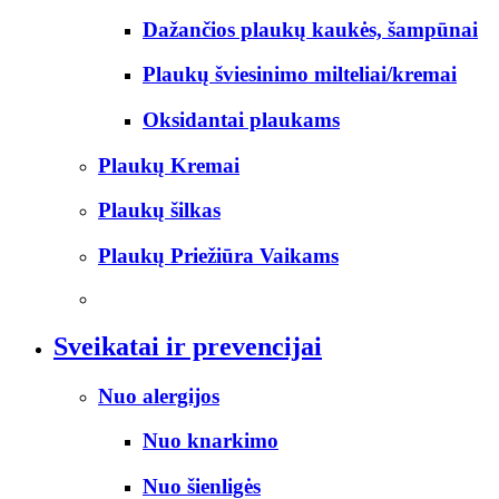
Dažančios plaukų kaukės, šampūnai
Plaukų šviesinimo milteliai/kremai
Oksidantai plaukams
Plaukų Kremai
Plaukų šilkas
Plaukų Priežiūra Vaikams
Sveikatai ir prevencijai
Nuo alergijos
Nuo knarkimo
Nuo šienligės