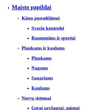
Maisto papildai
Kūno puoselėjimui
Svorio kontrolei
Raumenims ir sportui
Plaukams ir kaulams
Plaukams
Nagams
Sanariams
Kaulams
Nervų sistemai
Gerai savijautai, miegui