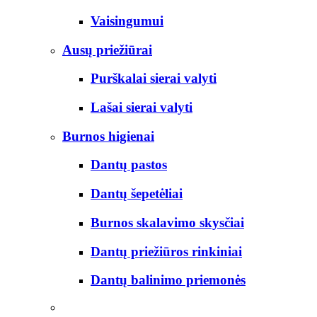
Vaisingumui
Ausų priežiūrai
Purškalai sierai valyti
Lašai sierai valyti
Burnos higienai
Dantų pastos
Dantų šepetėliai
Burnos skalavimo skysčiai
Dantų priežiūros rinkiniai
Dantų balinimo priemonės