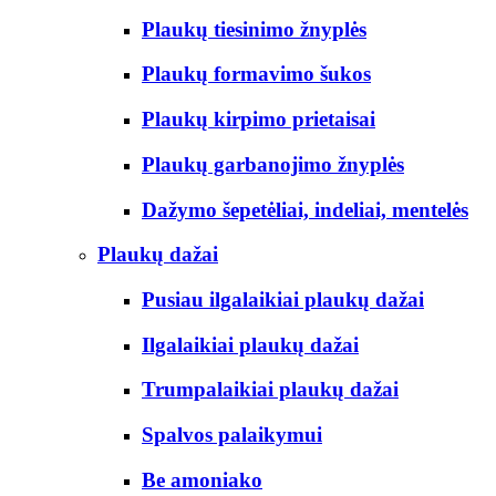
Plaukų tiesinimo žnyplės
Plaukų formavimo šukos
Plaukų kirpimo prietaisai
Plaukų garbanojimo žnyplės
Dažymo šepetėliai, indeliai, mentelės
Plaukų dažai
Pusiau ilgalaikiai plaukų dažai
Ilgalaikiai plaukų dažai
Trumpalaikiai plaukų dažai
Spalvos palaikymui
Be amoniako