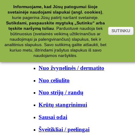
Kategorijos
Informuojame, kad Jūsų patogumui šioje
svetainėje naudojami slapukai (angl. cookies)
,
Kosmetika
kurie pagerina Jūsų patirtį naršant svetainėje.
Sutikdami, paspauskite mygtuką „Sutinku“ arba
tęskite naršymą toliau
.
Parduotuvė naudoja tiek
Kūno priežiūrai
SUTINKU
būtinuosius (svetainės veikimą užtikrinančius ar
naudojimąsi ja palengvinančius) slapukus, tiek ir
Nuo prakaito
analitinius slapukus. Savo sutikimą galite atšaukti, bet
kuriuo metu, ištrindami įrašytus slapukus iš savo
Kūno prausikliai
naudojamos naršyklės.
Nuo žvynelinės / dermatito
Nuo celiulito
Nuo strijų / randų
Krūtų stangrinimui
Sausai odai
Šveitikliai / peelingai