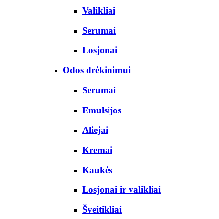
Valikliai
Serumai
Losjonai
Odos drėkinimui
Serumai
Emulsijos
Aliejai
Kremai
Kaukės
Losjonai ir valikliai
Šveitikliai