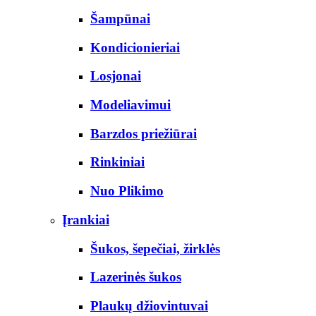
Šampūnai
Kondicionieriai
Losjonai
Modeliavimui
Barzdos priežiūrai
Rinkiniai
Nuo Plikimo
Įrankiai
Šukos, šepečiai, žirklės
Lazerinės šukos
Plaukų džiovintuvai