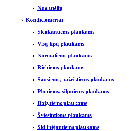
Nuo utėlių
Kondicionieriai
Slenkantiems plaukams
Visų tipų plaukams
Normaliems plaukams
Riebiems plaukams
Sausiems, pažeistiems plaukams
Ploniems, silpniems plaukams
Dažytiems plaukams
Šviesintiems plaukams
Skilinėjantiems plaukams