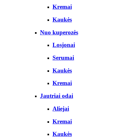
Kremai
Kaukės
Nuo kuperozės
Losjonai
Serumai
Kaukės
Kremai
Jautriai odai
Aliejai
Kremai
Kaukės