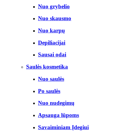
Nuo grybelio
Nuo skausmo
Nuo karpų
Depiliacijai
Sausai odai
Saulės kosmetika
Nuo saulės
Po saulės
Nuo nudegimų
Apsauga lūpoms
Savaiminiam Įdegiui