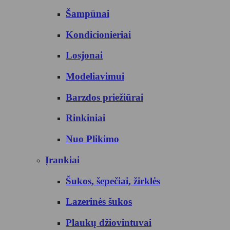
Šampūnai
Kondicionieriai
Losjonai
Modeliavimui
Barzdos priežiūrai
Rinkiniai
Nuo Plikimo
Įrankiai
Šukos, šepečiai, žirklės
Lazerinės šukos
Plaukų džiovintuvai