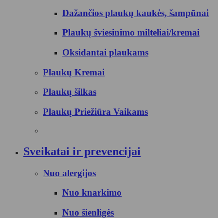
Dažančios plaukų kaukės, šampūnai
Plaukų šviesinimo milteliai/kremai
Oksidantai plaukams
Plaukų Kremai
Plaukų šilkas
Plaukų Priežiūra Vaikams
Sveikatai ir prevencijai
Nuo alergijos
Nuo knarkimo
Nuo šienligės