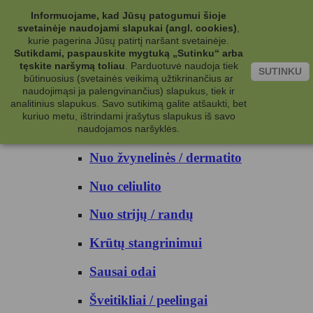
Kategorijos
Informuojame, kad Jūsų patogumui šioje
svetainėje naudojami slapukai (angl. cookies)
,
Kosmetika
kurie pagerina Jūsų patirtį naršant svetainėje.
Sutikdami, paspauskite mygtuką „Sutinku“ arba
tęskite naršymą toliau
.
Parduotuvė naudoja tiek
Kūno priežiūrai
SUTINKU
būtinuosius (svetainės veikimą užtikrinančius ar
naudojimąsi ja palengvinančius) slapukus, tiek ir
Nuo prakaito
analitinius slapukus. Savo sutikimą galite atšaukti, bet
kuriuo metu, ištrindami įrašytus slapukus iš savo
Kūno prausikliai
naudojamos naršyklės.
Nuo žvynelinės / dermatito
Nuo celiulito
Nuo strijų / randų
Krūtų stangrinimui
Sausai odai
Šveitikliai / peelingai