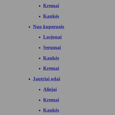
Kremai
Kaukės
Nuo kuperozės
Losjonai
Serumai
Kaukės
Kremai
Jautriai odai
Aliejai
Kremai
Kaukės