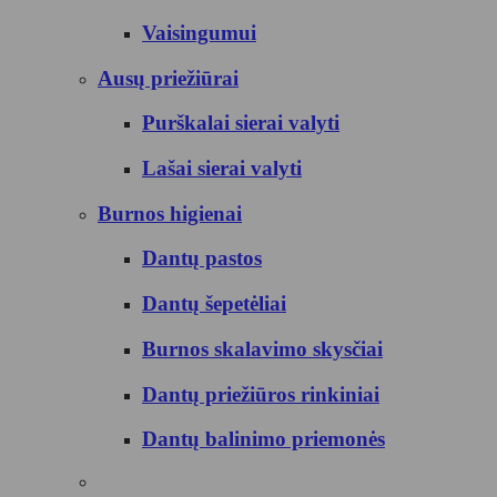
Vaisingumui
Ausų priežiūrai
Purškalai sierai valyti
Lašai sierai valyti
Burnos higienai
Dantų pastos
Dantų šepetėliai
Burnos skalavimo skysčiai
Dantų priežiūros rinkiniai
Dantų balinimo priemonės