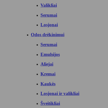
Valikliai
Serumai
Losjonai
Odos drėkinimui
Serumai
Emulsijos
Aliejai
Kremai
Kaukės
Losjonai ir valikliai
Šveitikliai