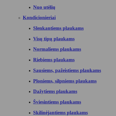
Nuo utėlių
Kondicionieriai
Slenkantiems plaukams
Visų tipų plaukams
Normaliems plaukams
Riebiems plaukams
Sausiems, pažeistiems plaukams
Ploniems, silpniems plaukams
Dažytiems plaukams
Šviesintiems plaukams
Skilinėjantiems plaukams