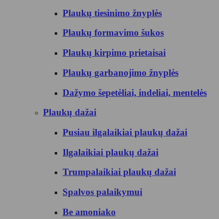
Plaukų tiesinimo žnyplės
Plaukų formavimo šukos
Plaukų kirpimo prietaisai
Plaukų garbanojimo žnyplės
Dažymo šepetėliai, indeliai, mentelės
Plaukų dažai
Pusiau ilgalaikiai plaukų dažai
Ilgalaikiai plaukų dažai
Trumpalaikiai plaukų dažai
Spalvos palaikymui
Be amoniako