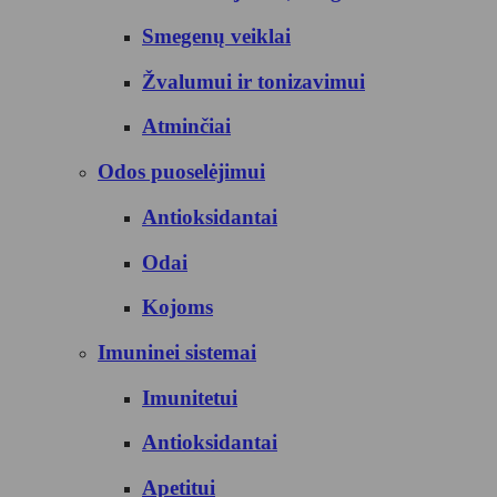
Smegenų veiklai
Žvalumui ir tonizavimui
Atminčiai
Odos puoselėjimui
Antioksidantai
Odai
Kojoms
Imuninei sistemai
Imunitetui
Antioksidantai
Apetitui