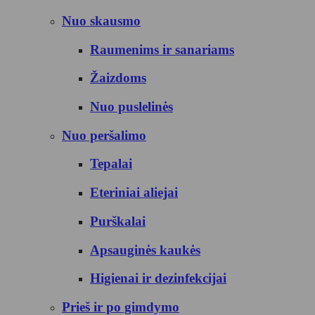
Nuo skausmo
Raumenims ir sanariams
Žaizdoms
Nuo puslelinės
Nuo peršalimo
Tepalai
Eteriniai aliejai
Purškalai
Apsauginės kaukės
Higienai ir dezinfekcijai
Prieš ir po gimdymo