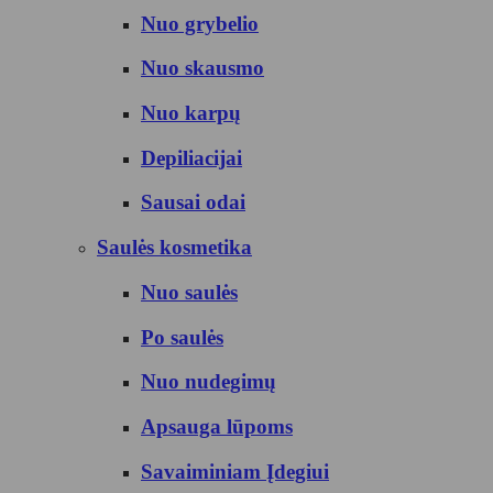
Nuo grybelio
Nuo skausmo
Nuo karpų
Depiliacijai
Sausai odai
Saulės kosmetika
Nuo saulės
Po saulės
Nuo nudegimų
Apsauga lūpoms
Savaiminiam Įdegiui