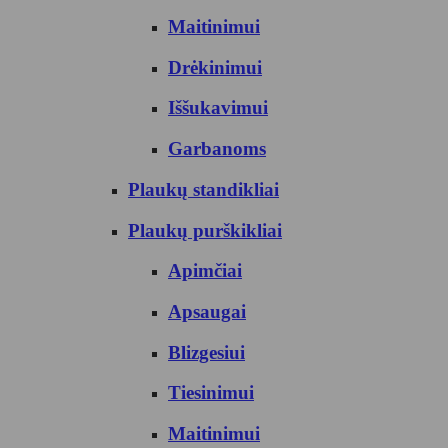
Maitinimui
Drėkinimui
Iššukavimui
Garbanoms
Plaukų standikliai
Plaukų purškikliai
Apimčiai
Apsaugai
Blizgesiui
Tiesinimui
Maitinimui