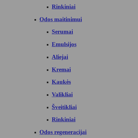
Rinkiniai
Odos maitinimui
Serumai
Emulsijos
Aliejai
Kremai
Kaukės
Valikliai
Šveitikliai
Rinkiniai
Odos regeneracijai