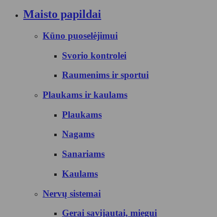
Maisto papildai
Kūno puoselėjimui
Svorio kontrolei
Raumenims ir sportui
Plaukams ir kaulams
Plaukams
Nagams
Sanariams
Kaulams
Nervų sistemai
Gerai savijautai, miegui