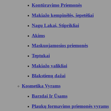
Kontūravimo Priemonės
Makiažo kempinėlės, šepetėliai
Nagų Lakai, Stiprikliai
Akims
Maskuojamosios priemonės
Teptukai
Makiažo valikliai
Blakstienų dažai
Kosmetika Vyrams
Barzdai Ir Ūsams
Plaukų formavimo priemonės vyrams