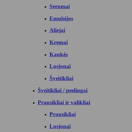
Serumai
Emulsijos
Aliejai
Kremai
Kaukės
Losjonai
Šveitikliai
Šveitikliai / peelingai
Prausikliai ir valikliai
Prausikliai
Losjonai