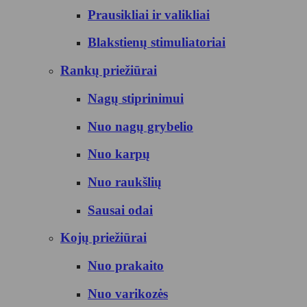
Prausikliai ir valikliai
Blakstienų stimuliatoriai
Rankų priežiūrai
Nagų stiprinimui
Nuo nagų grybelio
Nuo karpų
Nuo raukšlių
Sausai odai
Kojų priežiūrai
Nuo prakaito
Nuo varikozės