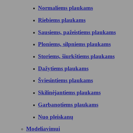
Normaliems plaukams
Riebiems plaukams
Sausiems, pažeistiems plaukams
Ploniems, silpniems plaukams
Storiems, šiurkštiems plaukams
Dažytiems plaukams
Šviesintiems plaukams
Skilinėjantiems plaukams
Garbanotiems plaukams
Nuo pleiskanų
Modeliavimui