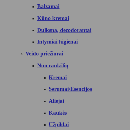
Balzamai
Kūno kremai
Dulksna, dezodorantai
Intymiai higienai
Veido priežiūrai
Nuo raukšlių
Kremai
Serumai/Esencijos
Aliejai
Kaukės
Užpildai