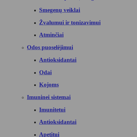
Smegenų veiklai
Žvalumui ir tonizavimui
Atminčiai
Odos puoselėjimui
Antioksidantai
Odai
Kojoms
Imuninei sistemai
Imunitetui
Antioksidantai
Apetitui