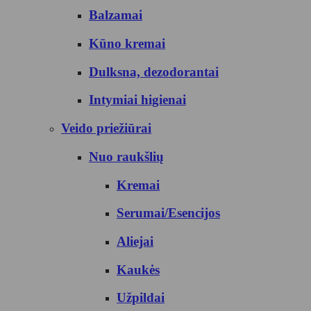
Balzamai
Kūno kremai
Dulksna, dezodorantai
Intymiai higienai
Veido priežiūrai
Nuo raukšlių
Kremai
Serumai/Esencijos
Aliejai
Kaukės
Užpildai