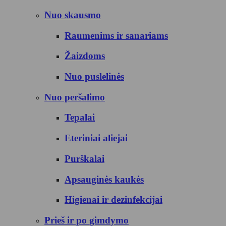
Nuo skausmo
Raumenims ir sanariams
Žaizdoms
Nuo puslelinės
Nuo peršalimo
Tepalai
Eteriniai aliejai
Purškalai
Apsauginės kaukės
Higienai ir dezinfekcijai
Prieš ir po gimdymo