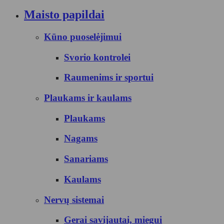
Maisto papildai
Kūno puoselėjimui
Svorio kontrolei
Raumenims ir sportui
Plaukams ir kaulams
Plaukams
Nagams
Sanariams
Kaulams
Nervų sistemai
Gerai savijautai, miegui