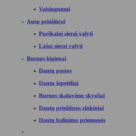
Vaisingumui
Ausų priežiūrai
Purškalai sierai valyti
Lašai sierai valyti
Burnos higienai
Dantų pastos
Dantų šepetėliai
Burnos skalavimo skysčiai
Dantų priežiūros rinkiniai
Dantų balinimo priemonės