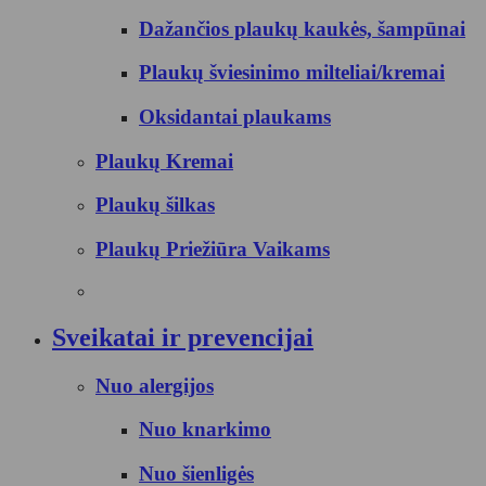
Dažančios plaukų kaukės, šampūnai
Plaukų šviesinimo milteliai/kremai
Oksidantai plaukams
Plaukų Kremai
Plaukų šilkas
Plaukų Priežiūra Vaikams
Sveikatai ir prevencijai
Nuo alergijos
Nuo knarkimo
Nuo šienligės