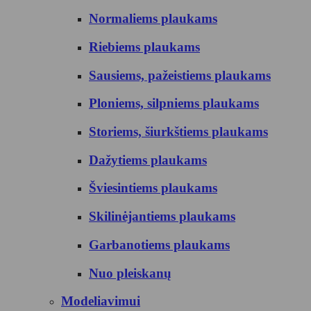
Normaliems plaukams
Riebiems plaukams
Sausiems, pažeistiems plaukams
Ploniems, silpniems plaukams
Storiems, šiurkštiems plaukams
Dažytiems plaukams
Šviesintiems plaukams
Skilinėjantiems plaukams
Garbanotiems plaukams
Nuo pleiskanų
Modeliavimui