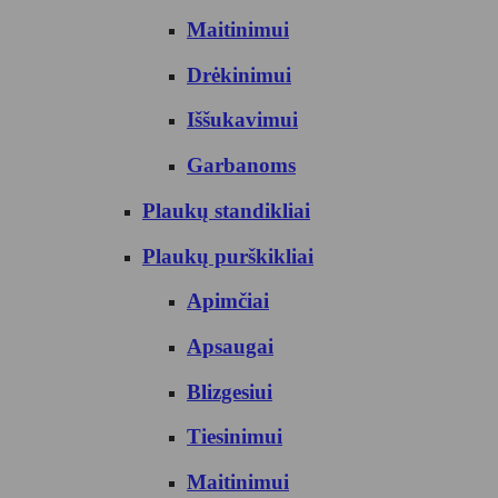
Maitinimui
Drėkinimui
Iššukavimui
Garbanoms
Plaukų standikliai
Plaukų purškikliai
Apimčiai
Apsaugai
Blizgesiui
Tiesinimui
Maitinimui