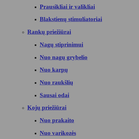
Prausikliai ir valikliai
Blakstienų stimuliatoriai
Rankų priežiūrai
Nagų stiprinimui
Nuo nagų grybelio
Nuo karpų
Nuo raukšlių
Sausai odai
Kojų priežiūrai
Nuo prakaito
Nuo varikozės