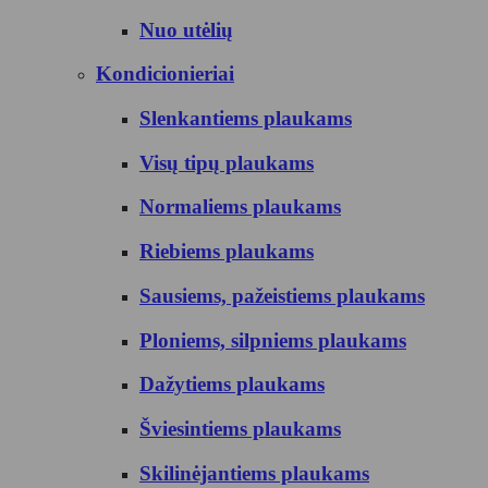
Nuo utėlių
Kondicionieriai
Slenkantiems plaukams
Visų tipų plaukams
Normaliems plaukams
Riebiems plaukams
Sausiems, pažeistiems plaukams
Ploniems, silpniems plaukams
Dažytiems plaukams
Šviesintiems plaukams
Skilinėjantiems plaukams