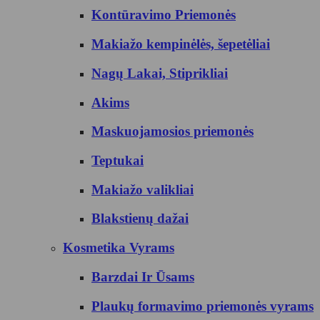
Kontūravimo Priemonės
Makiažo kempinėlės, šepetėliai
Nagų Lakai, Stiprikliai
Akims
Maskuojamosios priemonės
Teptukai
Makiažo valikliai
Blakstienų dažai
Kosmetika Vyrams
Barzdai Ir Ūsams
Plaukų formavimo priemonės vyrams