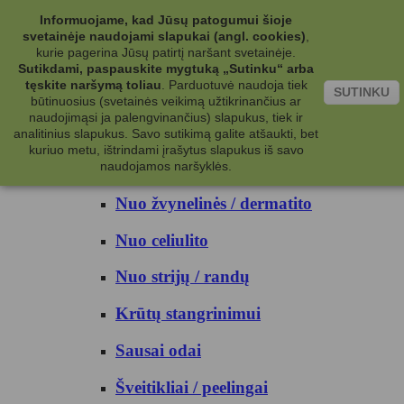
Kategorijos
Informuojame, kad Jūsų patogumui šioje
svetainėje naudojami slapukai (angl. cookies)
,
Kosmetika
kurie pagerina Jūsų patirtį naršant svetainėje.
Sutikdami, paspauskite mygtuką „Sutinku“ arba
tęskite naršymą toliau
.
Parduotuvė naudoja tiek
Kūno priežiūrai
SUTINKU
būtinuosius (svetainės veikimą užtikrinančius ar
naudojimąsi ja palengvinančius) slapukus, tiek ir
Nuo prakaito
analitinius slapukus. Savo sutikimą galite atšaukti, bet
kuriuo metu, ištrindami įrašytus slapukus iš savo
Kūno prausikliai
naudojamos naršyklės.
Nuo žvynelinės / dermatito
Nuo celiulito
Nuo strijų / randų
Krūtų stangrinimui
Sausai odai
Šveitikliai / peelingai