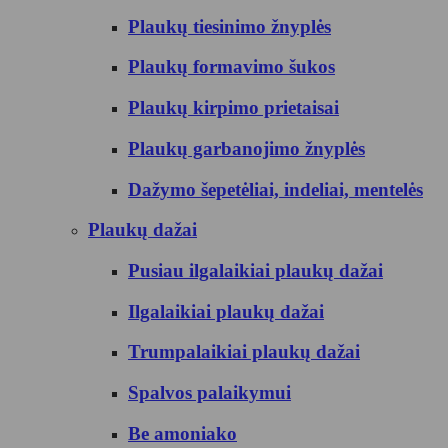
Plaukų tiesinimo žnyplės
Plaukų formavimo šukos
Plaukų kirpimo prietaisai
Plaukų garbanojimo žnyplės
Dažymo šepetėliai, indeliai, mentelės
Plaukų dažai
Pusiau ilgalaikiai plaukų dažai
Ilgalaikiai plaukų dažai
Trumpalaikiai plaukų dažai
Spalvos palaikymui
Be amoniako