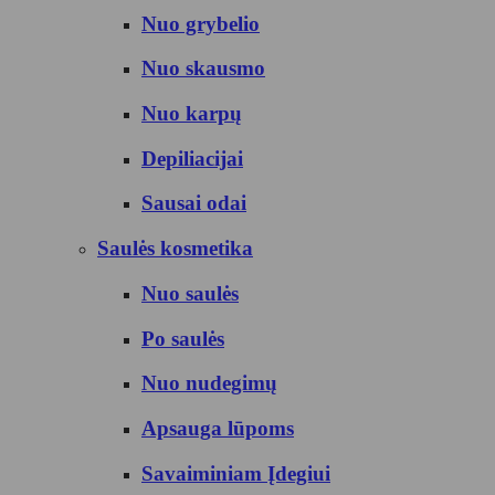
Nuo grybelio
Nuo skausmo
Nuo karpų
Depiliacijai
Sausai odai
Saulės kosmetika
Nuo saulės
Po saulės
Nuo nudegimų
Apsauga lūpoms
Savaiminiam Įdegiui