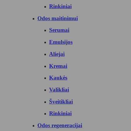
Rinkiniai
Odos maitinimui
Serumai
Emulsijos
Aliejai
Kremai
Kaukės
Valikliai
Šveitikliai
Rinkiniai
Odos regeneracijai