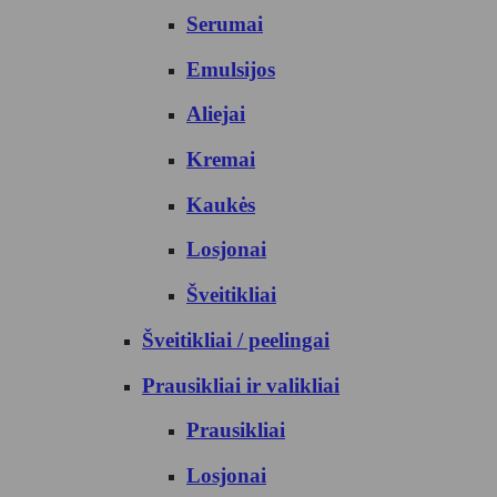
Serumai
Emulsijos
Aliejai
Kremai
Kaukės
Losjonai
Šveitikliai
Šveitikliai / peelingai
Prausikliai ir valikliai
Prausikliai
Losjonai