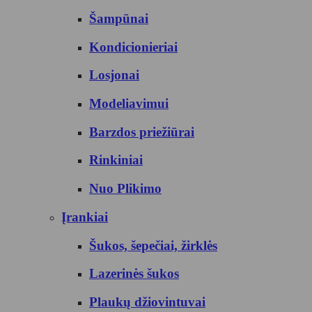
Šampūnai
Kondicionieriai
Losjonai
Modeliavimui
Barzdos priežiūrai
Rinkiniai
Nuo Plikimo
Įrankiai
Šukos, šepečiai, žirklės
Lazerinės šukos
Plaukų džiovintuvai