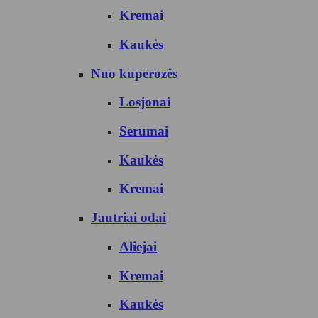
Kremai
Kaukės
Nuo kuperozės
Losjonai
Serumai
Kaukės
Kremai
Jautriai odai
Aliejai
Kremai
Kaukės