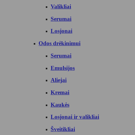
Valikliai
Serumai
Losjonai
Odos drėkinimui
Serumai
Emulsijos
Aliejai
Kremai
Kaukės
Losjonai ir valikliai
Šveitikliai