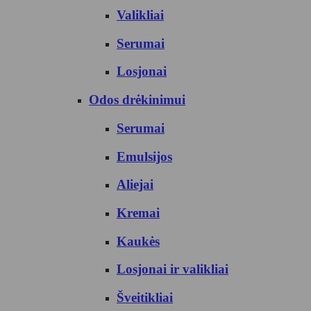
Valikliai
Serumai
Losjonai
Odos drėkinimui
Serumai
Emulsijos
Aliejai
Kremai
Kaukės
Losjonai ir valikliai
Šveitikliai