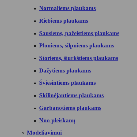
Normaliems plaukams
Riebiems plaukams
Sausiems, pažeistiems plaukams
Ploniems, silpniems plaukams
Storiems, šiurkštiems plaukams
Dažytiems plaukams
Šviesintiems plaukams
Skilinėjantiems plaukams
Garbanotiems plaukams
Nuo pleiskanų
Modeliavimui