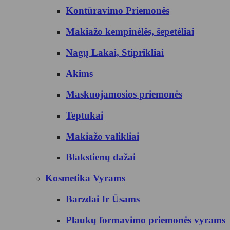
Kontūravimo Priemonės
Makiažo kempinėlės, šepetėliai
Nagų Lakai, Stiprikliai
Akims
Maskuojamosios priemonės
Teptukai
Makiažo valikliai
Blakstienų dažai
Kosmetika Vyrams
Barzdai Ir Ūsams
Plaukų formavimo priemonės vyrams