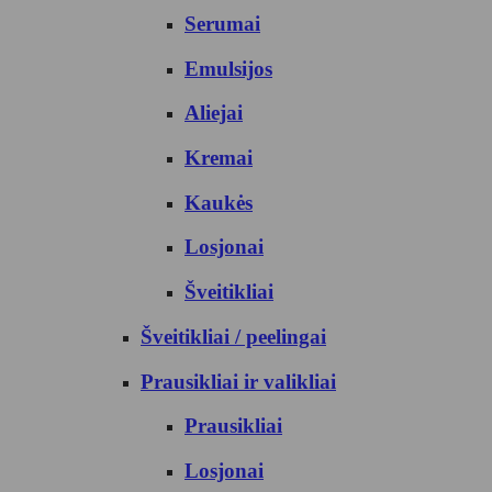
Serumai
Emulsijos
Aliejai
Kremai
Kaukės
Losjonai
Šveitikliai
Šveitikliai / peelingai
Prausikliai ir valikliai
Prausikliai
Losjonai