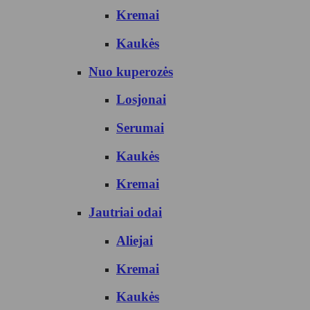
Kremai
Kaukės
Nuo kuperozės
Losjonai
Serumai
Kaukės
Kremai
Jautriai odai
Aliejai
Kremai
Kaukės