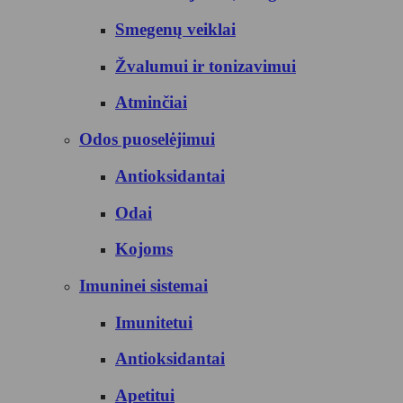
Smegenų veiklai
Žvalumui ir tonizavimui
Atminčiai
Odos puoselėjimui
Antioksidantai
Odai
Kojoms
Imuninei sistemai
Imunitetui
Antioksidantai
Apetitui