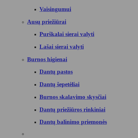
Vaisingumui
Ausų priežiūrai
Purškalai sierai valyti
Lašai sierai valyti
Burnos higienai
Dantų pastos
Dantų šepetėliai
Burnos skalavimo skysčiai
Dantų priežiūros rinkiniai
Dantų balinimo priemonės