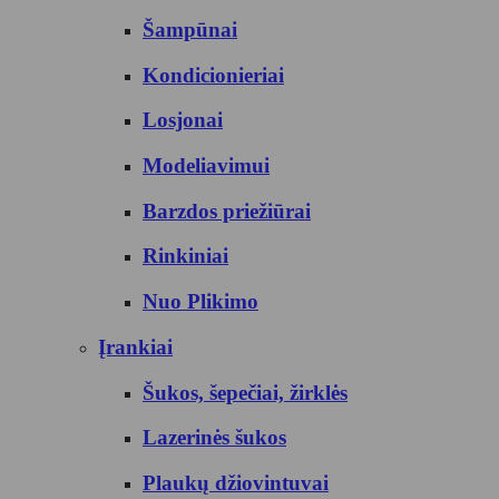
Šampūnai
Kondicionieriai
Losjonai
Modeliavimui
Barzdos priežiūrai
Rinkiniai
Nuo Plikimo
Įrankiai
Šukos, šepečiai, žirklės
Lazerinės šukos
Plaukų džiovintuvai