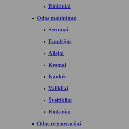
Rinkiniai
Odos maitinimui
Serumai
Emulsijos
Aliejai
Kremai
Kaukės
Valikliai
Šveitikliai
Rinkiniai
Odos regeneracijai