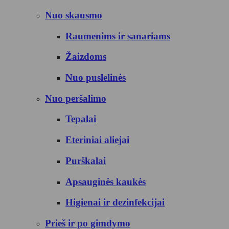
Nuo skausmo
Raumenims ir sanariams
Žaizdoms
Nuo puslelinės
Nuo peršalimo
Tepalai
Eteriniai aliejai
Purškalai
Apsauginės kaukės
Higienai ir dezinfekcijai
Prieš ir po gimdymo