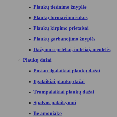
Plaukų tiesinimo žnyplės
Plaukų formavimo šukos
Plaukų kirpimo prietaisai
Plaukų garbanojimo žnyplės
Dažymo šepetėliai, indeliai, mentelės
Plaukų dažai
Pusiau ilgalaikiai plaukų dažai
Ilgalaikiai plaukų dažai
Trumpalaikiai plaukų dažai
Spalvos palaikymui
Be amoniako