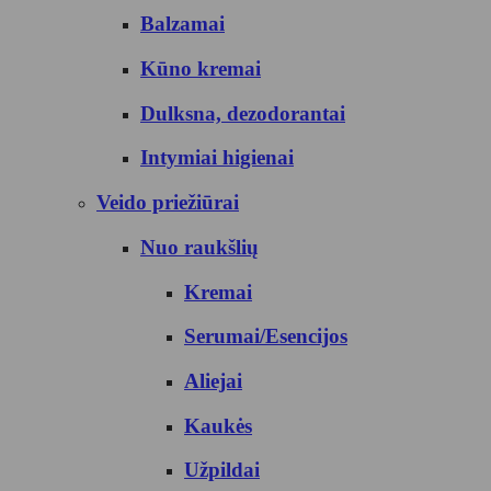
Balzamai
Kūno kremai
Dulksna, dezodorantai
Intymiai higienai
Veido priežiūrai
Nuo raukšlių
Kremai
Serumai/Esencijos
Aliejai
Kaukės
Užpildai