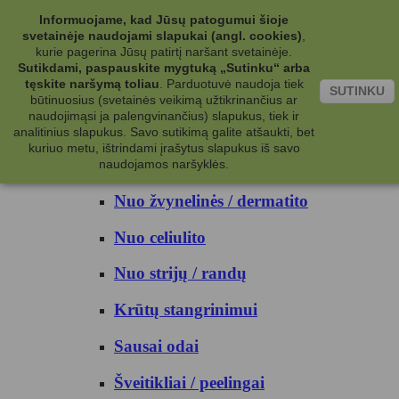
Kategorijos
Informuojame, kad Jūsų patogumui šioje
svetainėje naudojami slapukai (angl. cookies)
,
Kosmetika
kurie pagerina Jūsų patirtį naršant svetainėje.
Sutikdami, paspauskite mygtuką „Sutinku“ arba
tęskite naršymą toliau
.
Parduotuvė naudoja tiek
Kūno priežiūrai
SUTINKU
būtinuosius (svetainės veikimą užtikrinančius ar
naudojimąsi ja palengvinančius) slapukus, tiek ir
Nuo prakaito
analitinius slapukus. Savo sutikimą galite atšaukti, bet
kuriuo metu, ištrindami įrašytus slapukus iš savo
Kūno prausikliai
naudojamos naršyklės.
Nuo žvynelinės / dermatito
Nuo celiulito
Nuo strijų / randų
Krūtų stangrinimui
Sausai odai
Šveitikliai / peelingai