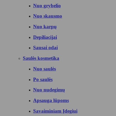
Nuo grybelio
Nuo skausmo
Nuo karpų
Depiliacijai
Sausai odai
Saulės kosmetika
Nuo saulės
Po saulės
Nuo nudegimų
Apsauga lūpoms
Savaiminiam Įdegiui