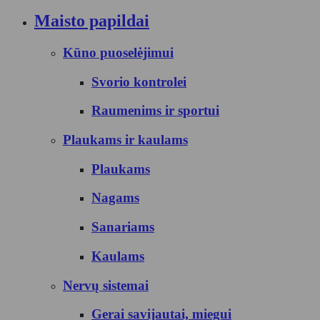
Maisto papildai
Kūno puoselėjimui
Svorio kontrolei
Raumenims ir sportui
Plaukams ir kaulams
Plaukams
Nagams
Sanariams
Kaulams
Nervų sistemai
Gerai savijautai, miegui