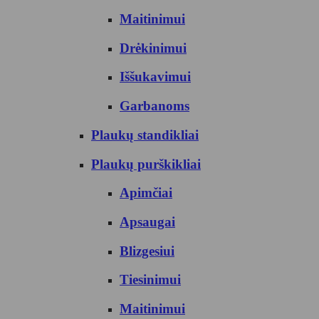
Maitinimui
Drėkinimui
Iššukavimui
Garbanoms
Plaukų standikliai
Plaukų purškikliai
Apimčiai
Apsaugai
Blizgesiui
Tiesinimui
Maitinimui