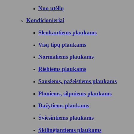
Nuo utėlių
Kondicionieriai
Slenkantiems plaukams
Visų tipų plaukams
Normaliems plaukams
Riebiems plaukams
Sausiems, pažeistiems plaukams
Ploniems, silpniems plaukams
Dažytiems plaukams
Šviesintiems plaukams
Skilinėjantiems plaukams