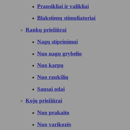
Prausikliai ir valikliai
Blakstienų stimuliatoriai
Rankų priežiūrai
Nagų stiprinimui
Nuo nagų grybelio
Nuo karpų
Nuo raukšlių
Sausai odai
Kojų priežiūrai
Nuo prakaito
Nuo varikozės