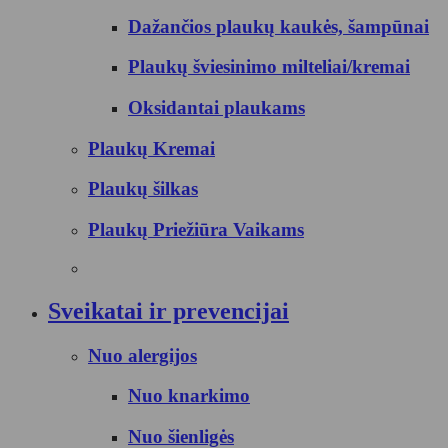
Dažančios plaukų kaukės, šampūnai
Plaukų šviesinimo milteliai/kremai
Oksidantai plaukams
Plaukų Kremai
Plaukų šilkas
Plaukų Priežiūra Vaikams
Sveikatai ir prevencijai
Nuo alergijos
Nuo knarkimo
Nuo šienligės