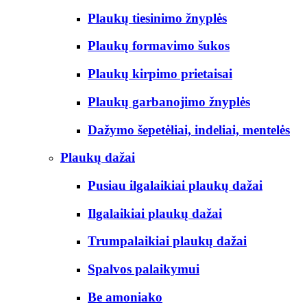
Plaukų tiesinimo žnyplės
Plaukų formavimo šukos
Plaukų kirpimo prietaisai
Plaukų garbanojimo žnyplės
Dažymo šepetėliai, indeliai, mentelės
Plaukų dažai
Pusiau ilgalaikiai plaukų dažai
Ilgalaikiai plaukų dažai
Trumpalaikiai plaukų dažai
Spalvos palaikymui
Be amoniako