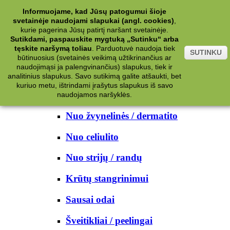
Kategorijos
Informuojame, kad Jūsų patogumui šioje
svetainėje naudojami slapukai (angl. cookies)
,
Kosmetika
kurie pagerina Jūsų patirtį naršant svetainėje.
Sutikdami, paspauskite mygtuką „Sutinku“ arba
tęskite naršymą toliau
.
Parduotuvė naudoja tiek
Kūno priežiūrai
SUTINKU
būtinuosius (svetainės veikimą užtikrinančius ar
naudojimąsi ja palengvinančius) slapukus, tiek ir
Nuo prakaito
analitinius slapukus. Savo sutikimą galite atšaukti, bet
kuriuo metu, ištrindami įrašytus slapukus iš savo
Kūno prausikliai
naudojamos naršyklės.
Nuo žvynelinės / dermatito
Nuo celiulito
Nuo strijų / randų
Krūtų stangrinimui
Sausai odai
Šveitikliai / peelingai