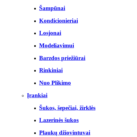
Šampūnai
Kondicionieriai
Losjonai
Modeliavimui
Barzdos priežiūrai
Rinkiniai
Nuo Plikimo
Įrankiai
Šukos, šepečiai, žirklės
Lazerinės šukos
Plaukų džiovintuvai