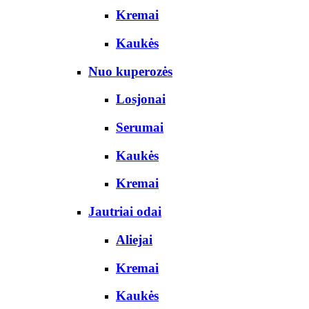
Kremai
Kaukės
Nuo kuperozės
Losjonai
Serumai
Kaukės
Kremai
Jautriai odai
Aliejai
Kremai
Kaukės