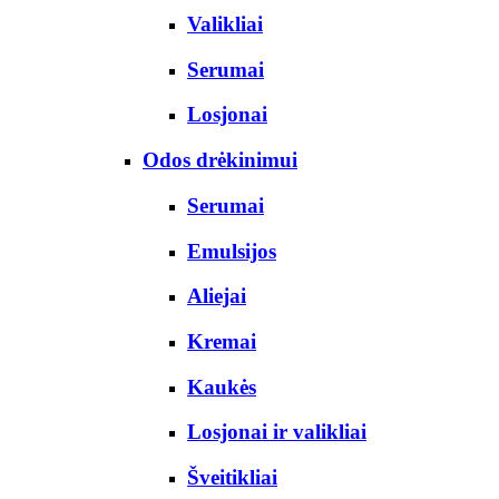
Valikliai
Serumai
Losjonai
Odos drėkinimui
Serumai
Emulsijos
Aliejai
Kremai
Kaukės
Losjonai ir valikliai
Šveitikliai