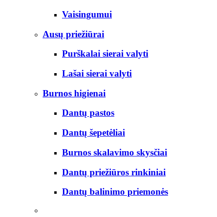
Vaisingumui
Ausų priežiūrai
Purškalai sierai valyti
Lašai sierai valyti
Burnos higienai
Dantų pastos
Dantų šepetėliai
Burnos skalavimo skysčiai
Dantų priežiūros rinkiniai
Dantų balinimo priemonės