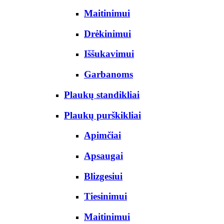
Maitinimui
Drėkinimui
Iššukavimui
Garbanoms
Plaukų standikliai
Plaukų purškikliai
Apimčiai
Apsaugai
Blizgesiui
Tiesinimui
Maitinimui