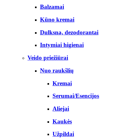
Balzamai
Kūno kremai
Dulksna, dezodorantai
Intymiai higienai
Veido priežiūrai
Nuo raukšlių
Kremai
Serumai/Esencijos
Aliejai
Kaukės
Užpildai