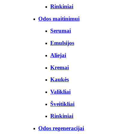
Rinkiniai
Odos maitinimui
Serumai
Emulsijos
Aliejai
Kremai
Kaukės
Valikliai
Šveitikliai
Rinkiniai
Odos regeneracijai