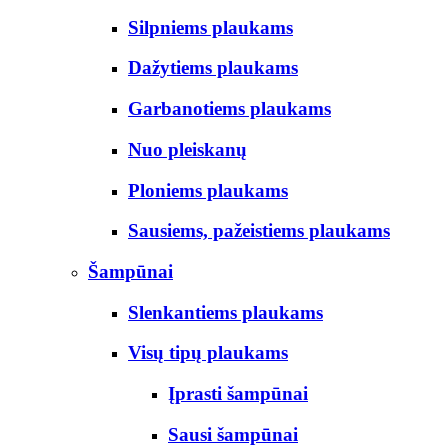
Silpniems plaukams
Dažytiems plaukams
Garbanotiems plaukams
Nuo pleiskanų
Ploniems plaukams
Sausiems, pažeistiems plaukams
Šampūnai
Slenkantiems plaukams
Visų tipų plaukams
Įprasti šampūnai
Sausi šampūnai