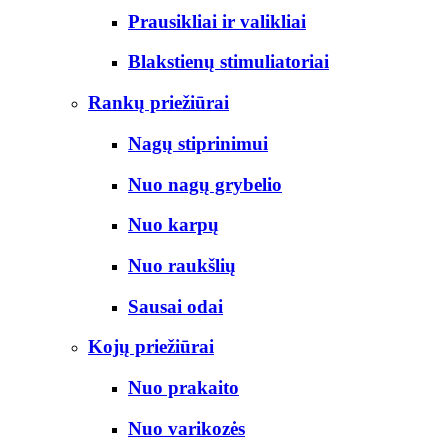
Prausikliai ir valikliai
Blakstienų stimuliatoriai
Rankų priežiūrai
Nagų stiprinimui
Nuo nagų grybelio
Nuo karpų
Nuo raukšlių
Sausai odai
Kojų priežiūrai
Nuo prakaito
Nuo varikozės