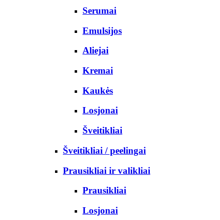
Serumai
Emulsijos
Aliejai
Kremai
Kaukės
Losjonai
Šveitikliai
Šveitikliai / peelingai
Prausikliai ir valikliai
Prausikliai
Losjonai