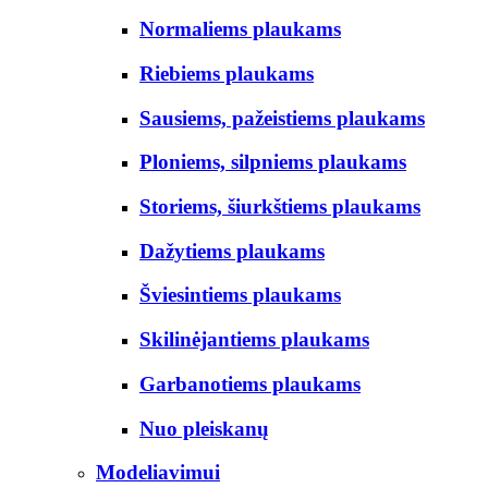
Normaliems plaukams
Riebiems plaukams
Sausiems, pažeistiems plaukams
Ploniems, silpniems plaukams
Storiems, šiurkštiems plaukams
Dažytiems plaukams
Šviesintiems plaukams
Skilinėjantiems plaukams
Garbanotiems plaukams
Nuo pleiskanų
Modeliavimui