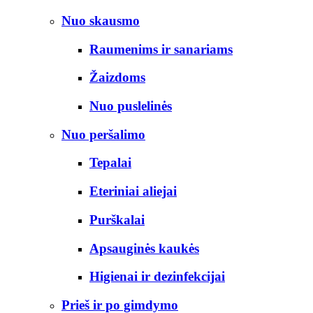
Nuo skausmo
Raumenims ir sanariams
Žaizdoms
Nuo puslelinės
Nuo peršalimo
Tepalai
Eteriniai aliejai
Purškalai
Apsauginės kaukės
Higienai ir dezinfekcijai
Prieš ir po gimdymo