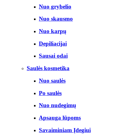
Nuo grybelio
Nuo skausmo
Nuo karpų
Depiliacijai
Sausai odai
Saulės kosmetika
Nuo saulės
Po saulės
Nuo nudegimų
Apsauga lūpoms
Savaiminiam Įdegiui