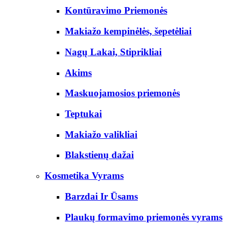
Kontūravimo Priemonės
Makiažo kempinėlės, šepetėliai
Nagų Lakai, Stiprikliai
Akims
Maskuojamosios priemonės
Teptukai
Makiažo valikliai
Blakstienų dažai
Kosmetika Vyrams
Barzdai Ir Ūsams
Plaukų formavimo priemonės vyrams