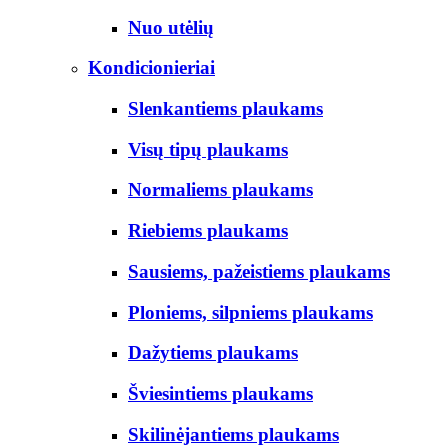
Nuo utėlių
Kondicionieriai
Slenkantiems plaukams
Visų tipų plaukams
Normaliems plaukams
Riebiems plaukams
Sausiems, pažeistiems plaukams
Ploniems, silpniems plaukams
Dažytiems plaukams
Šviesintiems plaukams
Skilinėjantiems plaukams