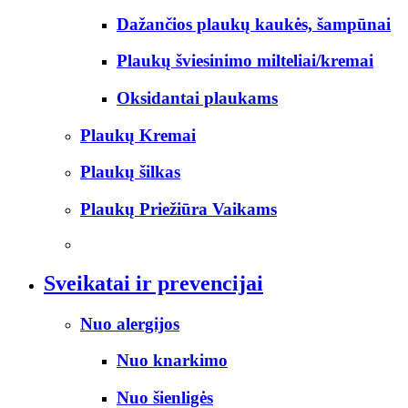
Dažančios plaukų kaukės, šampūnai
Plaukų šviesinimo milteliai/kremai
Oksidantai plaukams
Plaukų Kremai
Plaukų šilkas
Plaukų Priežiūra Vaikams
Sveikatai ir prevencijai
Nuo alergijos
Nuo knarkimo
Nuo šienligės