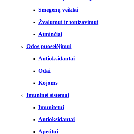
Smegenų veiklai
Žvalumui ir tonizavimui
Atminčiai
Odos puoselėjimui
Antioksidantai
Odai
Kojoms
Imuninei sistemai
Imunitetui
Antioksidantai
Apetitui