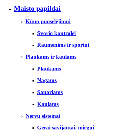
Maisto papildai
Kūno puoselėjimui
Svorio kontrolei
Raumenims ir sportui
Plaukams ir kaulams
Plaukams
Nagams
Sanariams
Kaulams
Nervų sistemai
Gerai savijautai, miegui