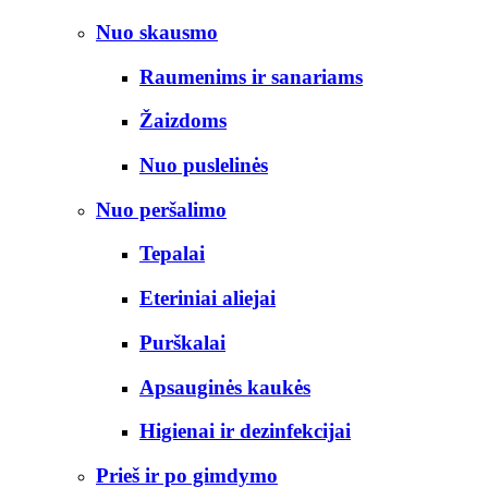
Nuo skausmo
Raumenims ir sanariams
Žaizdoms
Nuo puslelinės
Nuo peršalimo
Tepalai
Eteriniai aliejai
Purškalai
Apsauginės kaukės
Higienai ir dezinfekcijai
Prieš ir po gimdymo