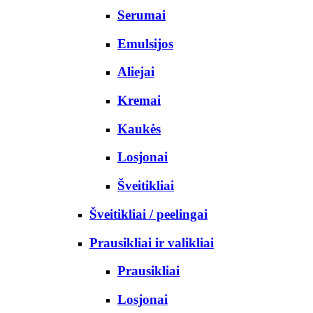
Serumai
Emulsijos
Aliejai
Kremai
Kaukės
Losjonai
Šveitikliai
Šveitikliai / peelingai
Prausikliai ir valikliai
Prausikliai
Losjonai