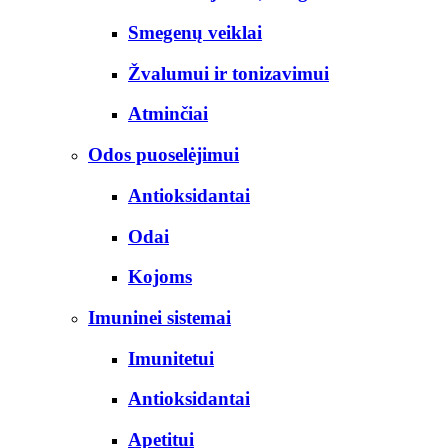
Smegenų veiklai
Žvalumui ir tonizavimui
Atminčiai
Odos puoselėjimui
Antioksidantai
Odai
Kojoms
Imuninei sistemai
Imunitetui
Antioksidantai
Apetitui