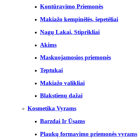
Kontūravimo Priemonės
Makiažo kempinėlės, šepetėliai
Nagų Lakai, Stiprikliai
Akims
Maskuojamosios priemonės
Teptukai
Makiažo valikliai
Blakstienų dažai
Kosmetika Vyrams
Barzdai Ir Ūsams
Plaukų formavimo priemonės vyrams