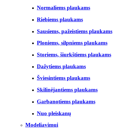
Normaliems plaukams
Riebiems plaukams
Sausiems, pažeistiems plaukams
Ploniems, silpniems plaukams
Storiems, šiurkštiems plaukams
Dažytiems plaukams
Šviesintiems plaukams
Skilinėjantiems plaukams
Garbanotiems plaukams
Nuo pleiskanų
Modeliavimui