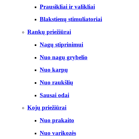
Prausikliai ir valikliai
Blakstienų stimuliatoriai
Rankų priežiūrai
Nagų stiprinimui
Nuo nagų grybelio
Nuo karpų
Nuo raukšlių
Sausai odai
Kojų priežiūrai
Nuo prakaito
Nuo varikozės