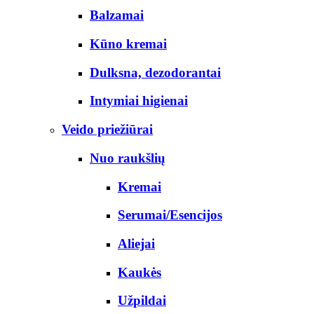
Balzamai
Kūno kremai
Dulksna, dezodorantai
Intymiai higienai
Veido priežiūrai
Nuo raukšlių
Kremai
Serumai/Esencijos
Aliejai
Kaukės
Užpildai