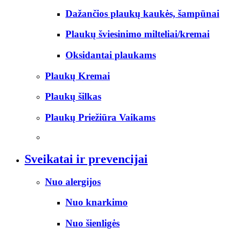
Dažančios plaukų kaukės, šampūnai
Plaukų šviesinimo milteliai/kremai
Oksidantai plaukams
Plaukų Kremai
Plaukų šilkas
Plaukų Priežiūra Vaikams
Sveikatai ir prevencijai
Nuo alergijos
Nuo knarkimo
Nuo šienligės