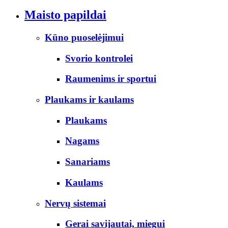
Maisto papildai
Kūno puoselėjimui
Svorio kontrolei
Raumenims ir sportui
Plaukams ir kaulams
Plaukams
Nagams
Sanariams
Kaulams
Nervų sistemai
Gerai savijautai, miegui