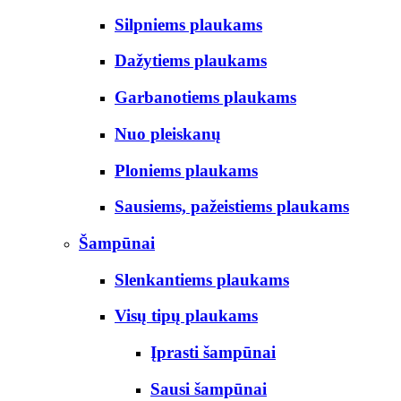
Silpniems plaukams
Dažytiems plaukams
Garbanotiems plaukams
Nuo pleiskanų
Ploniems plaukams
Sausiems, pažeistiems plaukams
Šampūnai
Slenkantiems plaukams
Visų tipų plaukams
Įprasti šampūnai
Sausi šampūnai