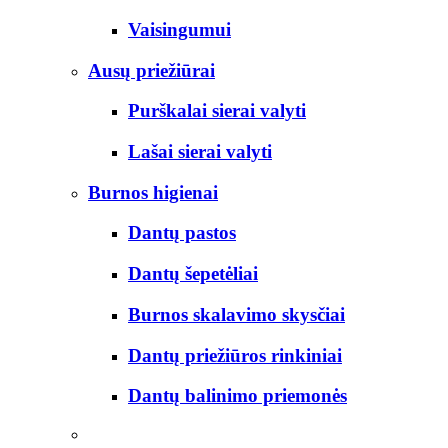
Vaisingumui
Ausų priežiūrai
Purškalai sierai valyti
Lašai sierai valyti
Burnos higienai
Dantų pastos
Dantų šepetėliai
Burnos skalavimo skysčiai
Dantų priežiūros rinkiniai
Dantų balinimo priemonės