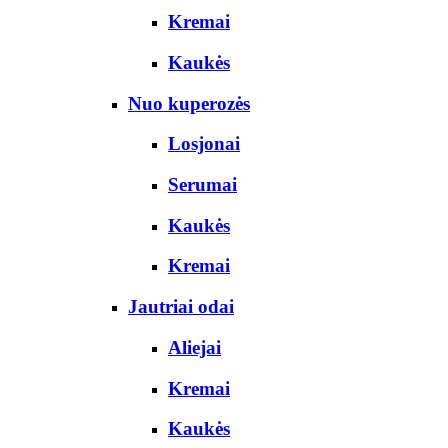
Kremai
Kaukės
Nuo kuperozės
Losjonai
Serumai
Kaukės
Kremai
Jautriai odai
Aliejai
Kremai
Kaukės