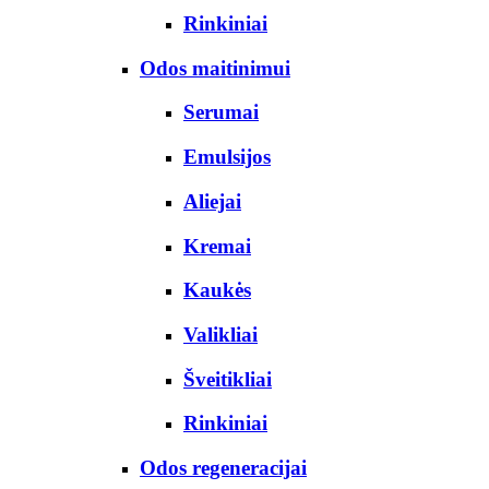
Rinkiniai
Odos maitinimui
Serumai
Emulsijos
Aliejai
Kremai
Kaukės
Valikliai
Šveitikliai
Rinkiniai
Odos regeneracijai