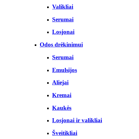
Valikliai
Serumai
Losjonai
Odos drėkinimui
Serumai
Emulsijos
Aliejai
Kremai
Kaukės
Losjonai ir valikliai
Šveitikliai