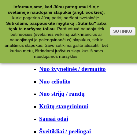
Kategorijos
Informuojame, kad Jūsų patogumui šioje
svetainėje naudojami slapukai (angl. cookies)
,
Kosmetika
kurie pagerina Jūsų patirtį naršant svetainėje.
Sutikdami, paspauskite mygtuką „Sutinku“ arba
tęskite naršymą toliau
.
Parduotuvė naudoja tiek
Kūno priežiūrai
SUTINKU
būtinuosius (svetainės veikimą užtikrinančius ar
naudojimąsi ja palengvinančius) slapukus, tiek ir
Nuo prakaito
analitinius slapukus. Savo sutikimą galite atšaukti, bet
kuriuo metu, ištrindami įrašytus slapukus iš savo
Kūno prausikliai
naudojamos naršyklės.
Nuo žvynelinės / dermatito
Nuo celiulito
Nuo strijų / randų
Krūtų stangrinimui
Sausai odai
Šveitikliai / peelingai