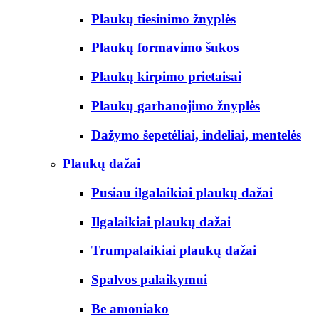
Plaukų tiesinimo žnyplės
Plaukų formavimo šukos
Plaukų kirpimo prietaisai
Plaukų garbanojimo žnyplės
Dažymo šepetėliai, indeliai, mentelės
Plaukų dažai
Pusiau ilgalaikiai plaukų dažai
Ilgalaikiai plaukų dažai
Trumpalaikiai plaukų dažai
Spalvos palaikymui
Be amoniako