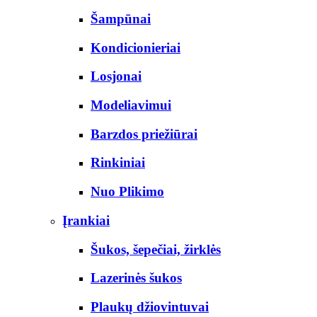
Šampūnai
Kondicionieriai
Losjonai
Modeliavimui
Barzdos priežiūrai
Rinkiniai
Nuo Plikimo
Įrankiai
Šukos, šepečiai, žirklės
Lazerinės šukos
Plaukų džiovintuvai