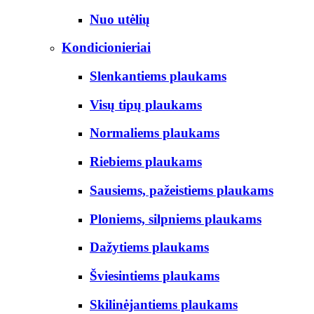
Nuo utėlių
Kondicionieriai
Slenkantiems plaukams
Visų tipų plaukams
Normaliems plaukams
Riebiems plaukams
Sausiems, pažeistiems plaukams
Ploniems, silpniems plaukams
Dažytiems plaukams
Šviesintiems plaukams
Skilinėjantiems plaukams