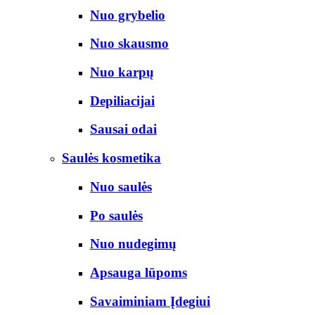
Nuo grybelio
Nuo skausmo
Nuo karpų
Depiliacijai
Sausai odai
Saulės kosmetika
Nuo saulės
Po saulės
Nuo nudegimų
Apsauga lūpoms
Savaiminiam Įdegiui