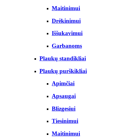
Maitinimui
Drėkinimui
Iššukavimui
Garbanoms
Plaukų standikliai
Plaukų purškikliai
Apimčiai
Apsaugai
Blizgesiui
Tiesinimui
Maitinimui