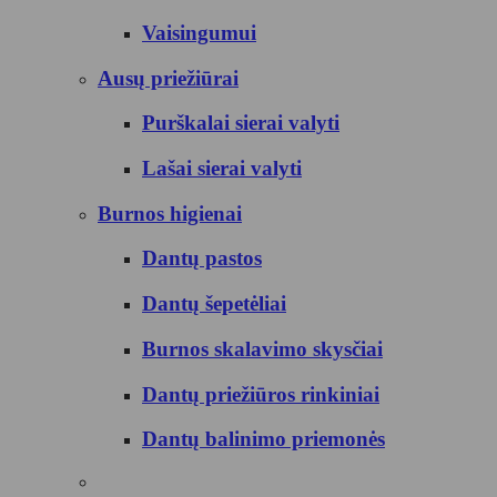
Vaisingumui
Ausų priežiūrai
Purškalai sierai valyti
Lašai sierai valyti
Burnos higienai
Dantų pastos
Dantų šepetėliai
Burnos skalavimo skysčiai
Dantų priežiūros rinkiniai
Dantų balinimo priemonės