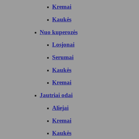
Kremai
Kaukės
Nuo kuperozės
Losjonai
Serumai
Kaukės
Kremai
Jautriai odai
Aliejai
Kremai
Kaukės