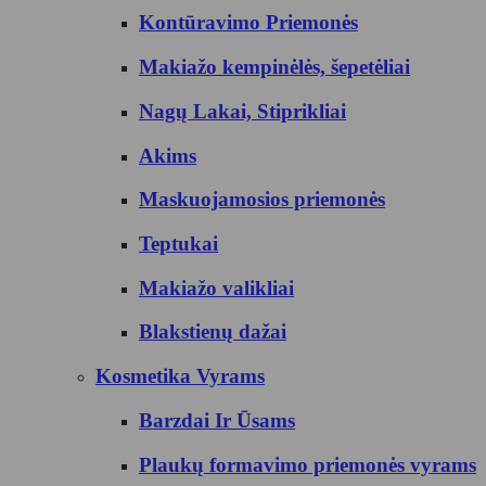
Kontūravimo Priemonės
Makiažo kempinėlės, šepetėliai
Nagų Lakai, Stiprikliai
Akims
Maskuojamosios priemonės
Teptukai
Makiažo valikliai
Blakstienų dažai
Kosmetika Vyrams
Barzdai Ir Ūsams
Plaukų formavimo priemonės vyrams