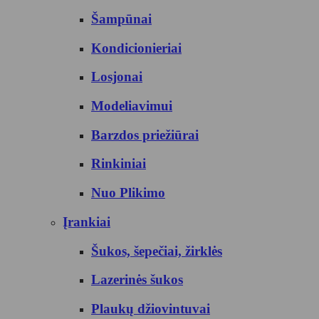
Šampūnai
Kondicionieriai
Losjonai
Modeliavimui
Barzdos priežiūrai
Rinkiniai
Nuo Plikimo
Įrankiai
Šukos, šepečiai, žirklės
Lazerinės šukos
Plaukų džiovintuvai