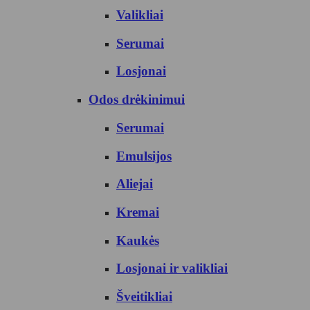
Valikliai
Serumai
Losjonai
Odos drėkinimui
Serumai
Emulsijos
Aliejai
Kremai
Kaukės
Losjonai ir valikliai
Šveitikliai