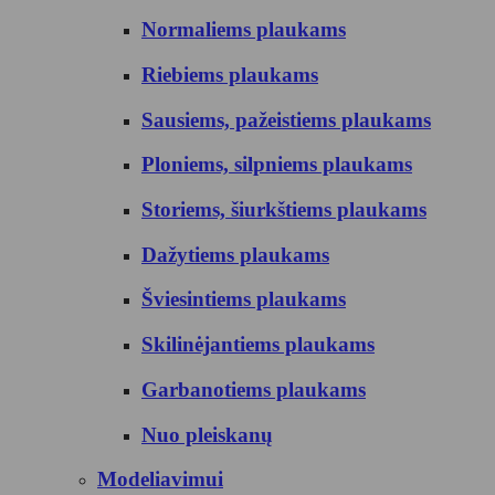
Normaliems plaukams
Riebiems plaukams
Sausiems, pažeistiems plaukams
Ploniems, silpniems plaukams
Storiems, šiurkštiems plaukams
Dažytiems plaukams
Šviesintiems plaukams
Skilinėjantiems plaukams
Garbanotiems plaukams
Nuo pleiskanų
Modeliavimui