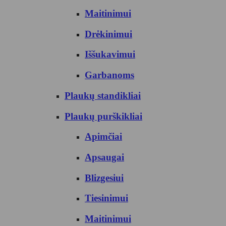
Maitinimui
Drėkinimui
Iššukavimui
Garbanoms
Plaukų standikliai
Plaukų purškikliai
Apimčiai
Apsaugai
Blizgesiui
Tiesinimui
Maitinimui