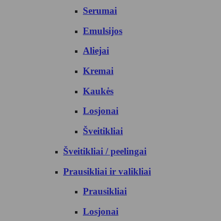
Serumai
Emulsijos
Aliejai
Kremai
Kaukės
Losjonai
Šveitikliai
Šveitikliai / peelingai
Prausikliai ir valikliai
Prausikliai
Losjonai