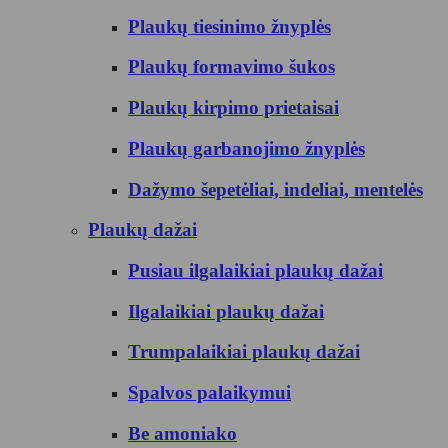
Plaukų tiesinimo žnyplės
Plaukų formavimo šukos
Plaukų kirpimo prietaisai
Plaukų garbanojimo žnyplės
Dažymo šepetėliai, indeliai, mentelės
Plaukų dažai
Pusiau ilgalaikiai plaukų dažai
Ilgalaikiai plaukų dažai
Trumpalaikiai plaukų dažai
Spalvos palaikymui
Be amoniako