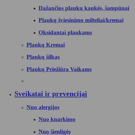
Dažančios plaukų kaukės, šampūnai
Plaukų šviesinimo milteliai/kremai
Oksidantai plaukams
Plaukų Kremai
Plaukų šilkas
Plaukų Priežiūra Vaikams
Sveikatai ir prevencijai
Nuo alergijos
Nuo knarkimo
Nuo šienligės