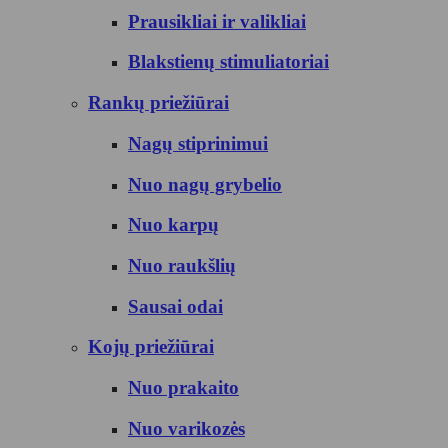
Prausikliai ir valikliai
Blakstienų stimuliatoriai
Rankų priežiūrai
Nagų stiprinimui
Nuo nagų grybelio
Nuo karpų
Nuo raukšlių
Sausai odai
Kojų priežiūrai
Nuo prakaito
Nuo varikozės