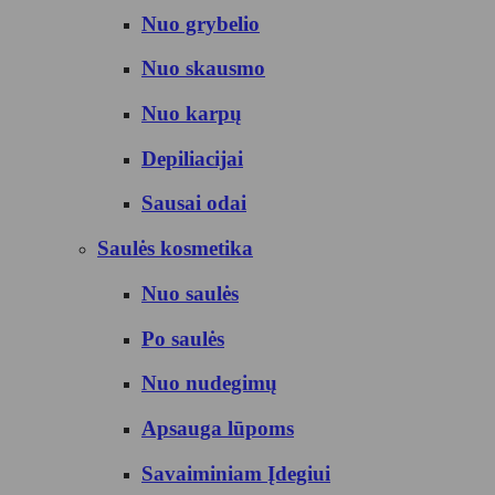
Nuo grybelio
Nuo skausmo
Nuo karpų
Depiliacijai
Sausai odai
Saulės kosmetika
Nuo saulės
Po saulės
Nuo nudegimų
Apsauga lūpoms
Savaiminiam Įdegiui