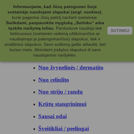
Kategorijos
Informuojame, kad Jūsų patogumui šioje
svetainėje naudojami slapukai (angl. cookies)
,
Kosmetika
kurie pagerina Jūsų patirtį naršant svetainėje.
Sutikdami, paspauskite mygtuką „Sutinku“ arba
tęskite naršymą toliau
.
Parduotuvė naudoja tiek
Kūno priežiūrai
SUTINKU
būtinuosius (svetainės veikimą užtikrinančius ar
naudojimąsi ja palengvinančius) slapukus, tiek ir
Nuo prakaito
analitinius slapukus. Savo sutikimą galite atšaukti, bet
kuriuo metu, ištrindami įrašytus slapukus iš savo
Kūno prausikliai
naudojamos naršyklės.
Nuo žvynelinės / dermatito
Nuo celiulito
Nuo strijų / randų
Krūtų stangrinimui
Sausai odai
Šveitikliai / peelingai