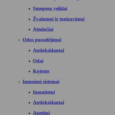
Smegenų veiklai
Žvalumui ir tonizavimui
Atminčiai
Odos puoselėjimui
Antioksidantai
Odai
Kojoms
Imuninei sistemai
Imunitetui
Antioksidantai
Apetitui