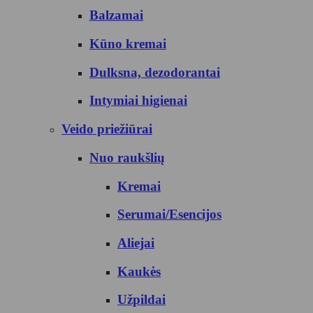
Balzamai
Kūno kremai
Dulksna, dezodorantai
Intymiai higienai
Veido priežiūrai
Nuo raukšlių
Kremai
Serumai/Esencijos
Aliejai
Kaukės
Užpildai