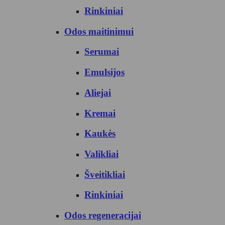
Rinkiniai
Odos maitinimui
Serumai
Emulsijos
Aliejai
Kremai
Kaukės
Valikliai
Šveitikliai
Rinkiniai
Odos regeneracijai