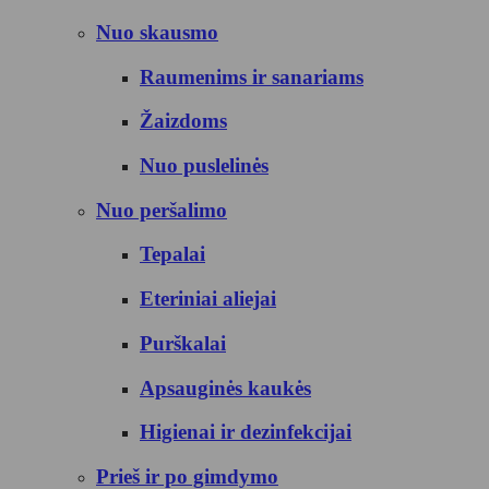
Nuo skausmo
Raumenims ir sanariams
Žaizdoms
Nuo puslelinės
Nuo peršalimo
Tepalai
Eteriniai aliejai
Purškalai
Apsauginės kaukės
Higienai ir dezinfekcijai
Prieš ir po gimdymo