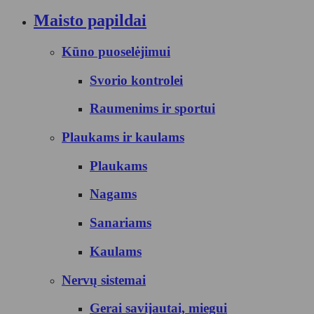
Maisto papildai
Kūno puoselėjimui
Svorio kontrolei
Raumenims ir sportui
Plaukams ir kaulams
Plaukams
Nagams
Sanariams
Kaulams
Nervų sistemai
Gerai savijautai, miegui