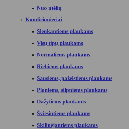
Nuo utėlių
Kondicionieriai
Slenkantiems plaukams
Visų tipų plaukams
Normaliems plaukams
Riebiems plaukams
Sausiems, pažeistiems plaukams
Ploniems, silpniems plaukams
Dažytiems plaukams
Šviesintiems plaukams
Skilinėjantiems plaukams