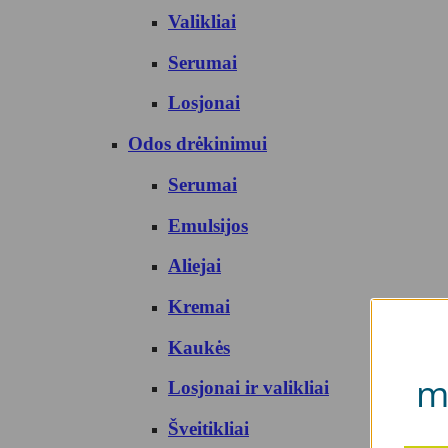
Valikliai
Serumai
Losjonai
Odos drėkinimui
Serumai
Emulsijos
Aliejai
Kremai
Kaukės
m
Losjonai ir valikliai
Šveitikliai