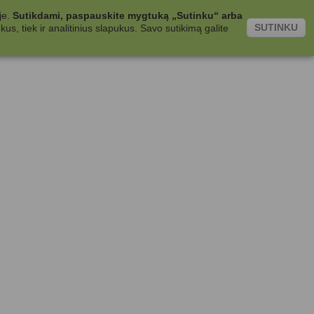
je.
Sutikdami, paspauskite mygtuką „Sutinku“ arba
SUTINKU
s, tiek ir analitinius slapukus. Savo sutikimą galite
.