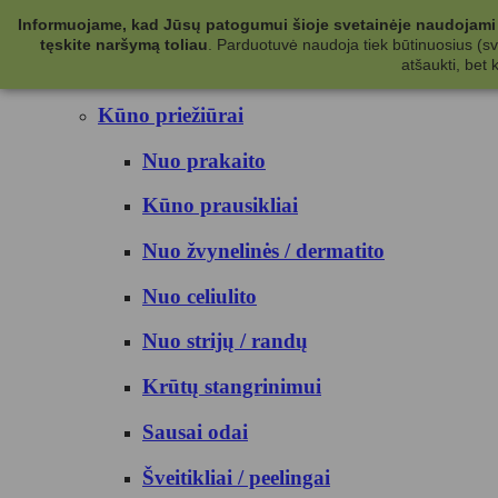
Kategorijos
Informuojame, kad Jūsų patogumui šioje svetainėje naudojami 
tęskite naršymą toliau
.
Parduotuvė naudoja tiek būtinuosius (svet
Kosmetika
atšaukti, bet
Kūno priežiūrai
Nuo prakaito
Kūno prausikliai
Nuo žvynelinės / dermatito
Nuo celiulito
Nuo strijų / randų
Krūtų stangrinimui
Sausai odai
Šveitikliai / peelingai