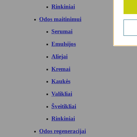
Rinkiniai
Odos maitinimui
Serumai
Emulsijos
Aliejai
Kremai
Kaukės
Valikliai
Šveitikliai
Rinkiniai
Odos regeneracijai