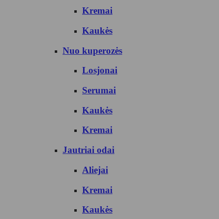
Kremai
Kaukės
Nuo kuperozės
Losjonai
Serumai
Kaukės
Kremai
Jautriai odai
Aliejai
Kremai
Kaukės