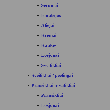
Serumai
Emulsijos
Aliejai
Kremai
Kaukės
Losjonai
Šveitikliai
Šveitikliai / peelingai
Prausikliai ir valikliai
Prausikliai
Losjonai