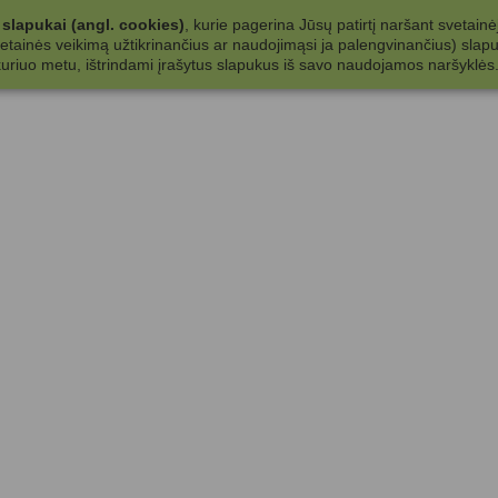
slapukai (angl. cookies)
, kurie pagerina Jūsų patirtį naršant svetainė
ainės veikimą užtikrinančius ar naudojimąsi ja palengvinančius) slapuku
 kuriuo metu, ištrindami įrašytus slapukus iš savo naudojamos naršyklės