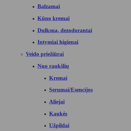
Balzamai
Kūno kremai
Dulksna, dezodorantai
Intymiai higienai
Veido priežiūrai
Nuo raukšlių
Kremai
Serumai/Esencijos
Aliejai
Kaukės
Užpildai