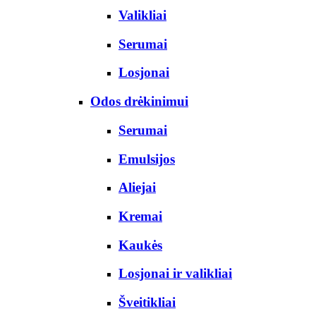
Valikliai
Serumai
Losjonai
Odos drėkinimui
Serumai
Emulsijos
Aliejai
Kremai
Kaukės
Losjonai ir valikliai
Šveitikliai