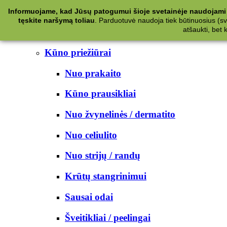
Kategorijos
Informuojame, kad Jūsų patogumui šioje svetainėje naudojami 
tęskite naršymą toliau
.
Parduotuvė naudoja tiek būtinuosius (svet
Kosmetika
atšaukti, bet
Kūno priežiūrai
Nuo prakaito
Kūno prausikliai
Nuo žvynelinės / dermatito
Nuo celiulito
Nuo strijų / randų
Krūtų stangrinimui
Sausai odai
Šveitikliai / peelingai