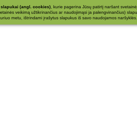
slapukai (angl. cookies)
, kurie pagerina Jūsų patirtį naršant svetainė
ainės veikimą užtikrinančius ar naudojimąsi ja palengvinančius) slapuku
 kuriuo metu, ištrindami įrašytus slapukus iš savo naudojamos naršyklės