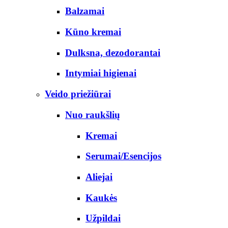
Balzamai
Kūno kremai
Dulksna, dezodorantai
Intymiai higienai
Veido priežiūrai
Nuo raukšlių
Kremai
Serumai/Esencijos
Aliejai
Kaukės
Užpildai