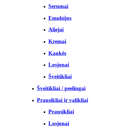
Serumai
Emulsijos
Aliejai
Kremai
Kaukės
Losjonai
Šveitikliai
Šveitikliai / peelingai
Prausikliai ir valikliai
Prausikliai
Losjonai