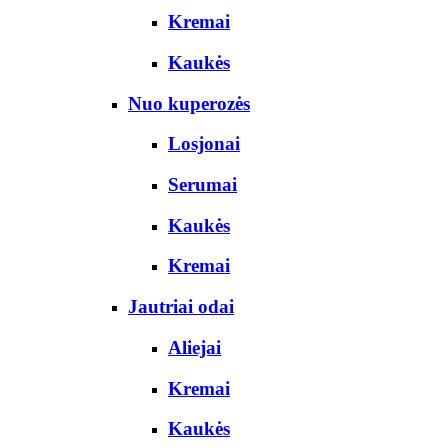
Kremai
Kaukės
Nuo kuperozės
Losjonai
Serumai
Kaukės
Kremai
Jautriai odai
Aliejai
Kremai
Kaukės