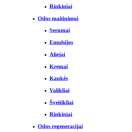
Rinkiniai
Odos maitinimui
Serumai
Emulsijos
Aliejai
Kremai
Kaukės
Valikliai
Šveitikliai
Rinkiniai
Odos regeneracijai