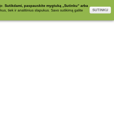
je.
Sutikdami, paspauskite mygtuką „Sutinku“ arba
SUTINKU
s, tiek ir analitinius slapukus. Savo sutikimą galite
.