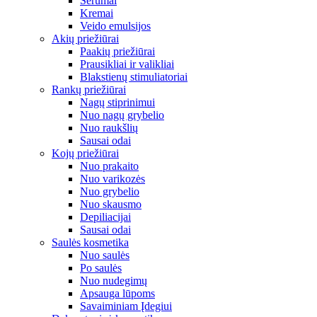
Serumai
Kremai
Veido emulsijos
Akių priežiūrai
Paakių priežiūrai
Prausikliai ir valikliai
Blakstienų stimuliatoriai
Rankų priežiūrai
Nagų stiprinimui
Nuo nagų grybelio
Nuo raukšlių
Sausai odai
Kojų priežiūrai
Nuo prakaito
Nuo varikozės
Nuo grybelio
Nuo skausmo
Depiliacijai
Sausai odai
Saulės kosmetika
Nuo saulės
Po saulės
Nuo nudegimų
Apsauga lūpoms
Savaiminiam Įdegiui