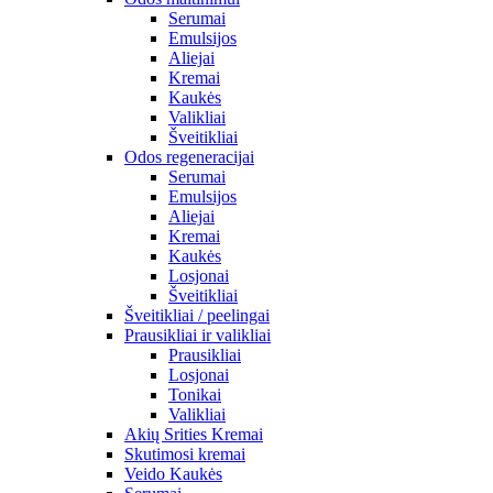
Serumai
Emulsijos
Aliejai
Kremai
Kaukės
Valikliai
Šveitikliai
Odos regeneracijai
Serumai
Emulsijos
Aliejai
Kremai
Kaukės
Losjonai
Šveitikliai
Šveitikliai / peelingai
Prausikliai ir valikliai
Prausikliai
Losjonai
Tonikai
Valikliai
Akių Srities Kremai
Skutimosi kremai
Veido Kaukės