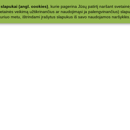
slapukai (angl. cookies)
, kurie pagerina Jūsų patirtį naršant svetainė
ainės veikimą užtikrinančius ar naudojimąsi ja palengvinančius) slapuku
 kuriuo metu, ištrindami įrašytus slapukus iš savo naudojamos naršyklės