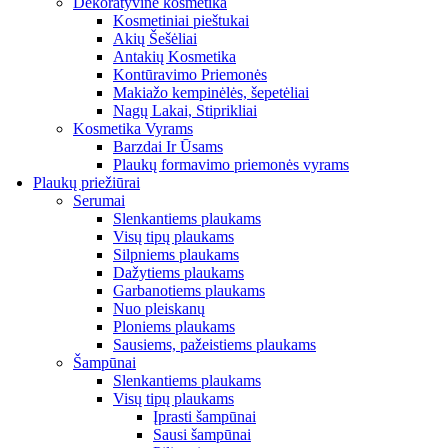
Dekoratyvinė kosmetika
Kosmetiniai pieštukai
Akių Šešėliai
Antakių Kosmetika
Kontūravimo Priemonės
Makiažo kempinėlės, šepetėliai
Nagų Lakai, Stiprikliai
Kosmetika Vyrams
Barzdai Ir Ūsams
Plaukų formavimo priemonės vyrams
Plaukų priežiūrai
Serumai
Slenkantiems plaukams
Visų tipų plaukams
Silpniems plaukams
Dažytiems plaukams
Garbanotiems plaukams
Nuo pleiskanų
Ploniems plaukams
Sausiems, pažeistiems plaukams
Šampūnai
Slenkantiems plaukams
Visų tipų plaukams
Įprasti šampūnai
Sausi šampūnai