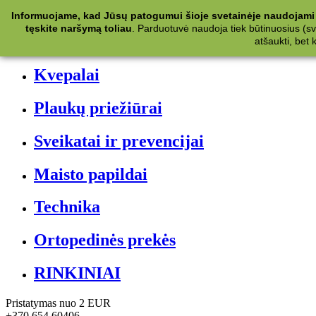
Kategorijos
Informuojame, kad Jūsų patogumui šioje svetainėje naudojami 
tęskite naršymą toliau
.
Parduotuvė naudoja tiek būtinuosius (svet
Kosmetika
atšaukti, bet
Kvepalai
Plaukų priežiūrai
Sveikatai ir prevencijai
Maisto papildai
Technika
Ortopedinės prekės
RINKINIAI
Pristatymas nuo 2 EUR
+370 654 60406