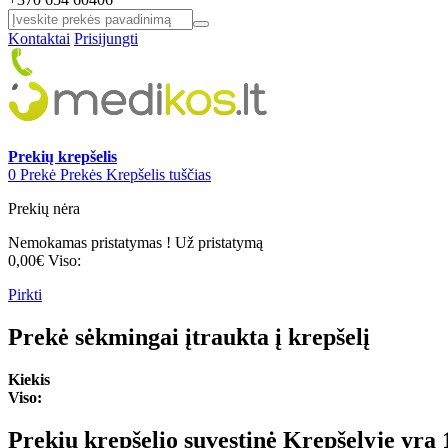
Kontaktai
Prisijungti
Prekių krepšelis
0
Prekė
Prekės
Krepšelis tuščias
Prekių nėra
Nemokamas pristatymas !
Už pristatymą
0,00€
Viso:
Pirkti
Prekė sėkmingai įtraukta į krepšelį
Kiekis
Viso:
Prekių krepšelio suvestinė
Krepšelyje yra 