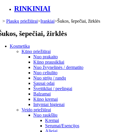
RINKINIAI
>
Plaukų priežiūrai
>
Įrankiai
>
Šukos, šepečiai, žirklės
Šukos, šepečiai, žirklės
Kosmetika
Kūno priežiūrai
Nuo prakaito
Kūno prausikliai
Nuo žvynelinės / dermatito
Nuo celiulito
Nuo strijų / randų
Sausai odai
Šveitikliai / peelingai
Balzamai
Kūno kremai
Intymiai higienai
Veido priežiūrai
Nuo raukšlių
Kremai
Serumai/Esencijos
Aliejai