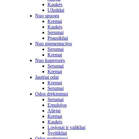
Kaukės
Užpildai
Nuo spuogų
Kremai
Kaukės
Serumai
Prausikliai
Nuo pigmentacijos
Serumai
Kremai
Nuo kuperozės
Serumai
Kremai
Jautriai odai
Kremai
Serumai
Odos drėkinimui
Serumai
Emulsijos
Aliejai
Kremai
Kaukės
Losjonai ir valikliai
Šveitikliai
Odos maitinimui