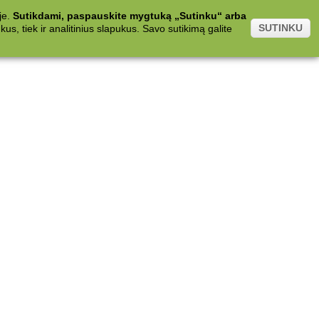
je.
Sutikdami, paspauskite mygtuką „Sutinku“ arba
SUTINKU
s, tiek ir analitinius slapukus. Savo sutikimą galite
.