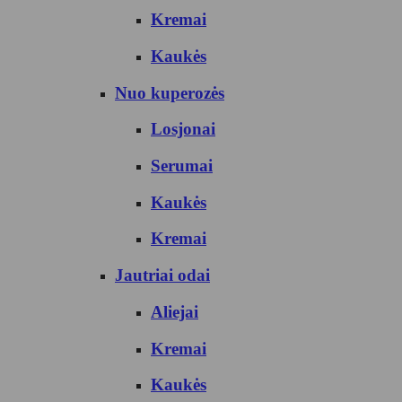
Kremai
Kaukės
Nuo kuperozės
Losjonai
Serumai
Kaukės
Kremai
Jautriai odai
Aliejai
Kremai
Kaukės