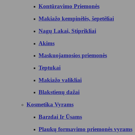
Kontūravimo Priemonės
Makiažo kempinėlės, šepetėliai
Nagų Lakai, Stiprikliai
Akims
Maskuojamosios priemonės
Teptukai
Makiažo valikliai
Blakstienų dažai
Kosmetika Vyrams
Barzdai Ir Ūsams
Plaukų formavimo priemonės vyrams