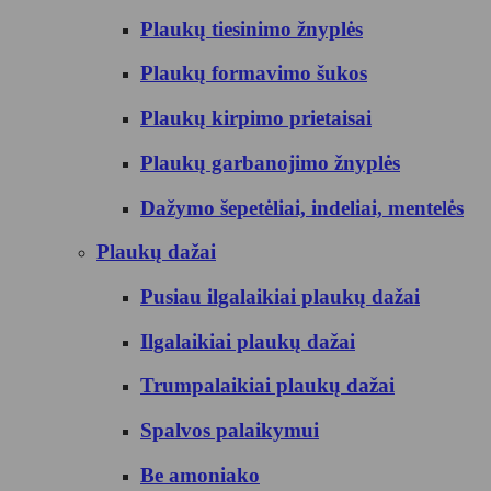
Plaukų tiesinimo žnyplės
Plaukų formavimo šukos
Plaukų kirpimo prietaisai
Plaukų garbanojimo žnyplės
Dažymo šepetėliai, indeliai, mentelės
Plaukų dažai
Pusiau ilgalaikiai plaukų dažai
Ilgalaikiai plaukų dažai
Trumpalaikiai plaukų dažai
Spalvos palaikymui
Be amoniako