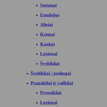
Serumai
Emulsijos
Aliejai
Kremai
Kaukės
Losjonai
Šveitikliai
Šveitikliai / peelingai
Prausikliai ir valikliai
Prausikliai
Losjonai