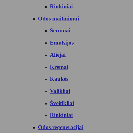
Rinkiniai
Odos maitinimui
Serumai
Emulsijos
Aliejai
Kremai
Kaukės
Valikliai
Šveitikliai
Rinkiniai
Odos regeneracijai