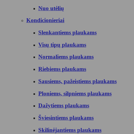
Nuo utėlių
Kondicionieriai
Slenkantiems plaukams
Visų tipų plaukams
Normaliems plaukams
Riebiems plaukams
Sausiems, pažeistiems plaukams
Ploniems, silpniems plaukams
Dažytiems plaukams
Šviesintiems plaukams
Skilinėjantiems plaukams