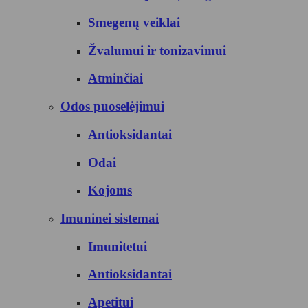
Smegenų veiklai
Žvalumui ir tonizavimui
Atminčiai
Odos puoselėjimui
Antioksidantai
Odai
Kojoms
Imuninei sistemai
Imunitetui
Antioksidantai
Apetitui