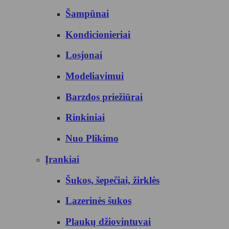
Šampūnai
Kondicionieriai
Losjonai
Modeliavimui
Barzdos priežiūrai
Rinkiniai
Nuo Plikimo
Įrankiai
Šukos, šepečiai, žirklės
Lazerinės šukos
Plaukų džiovintuvai