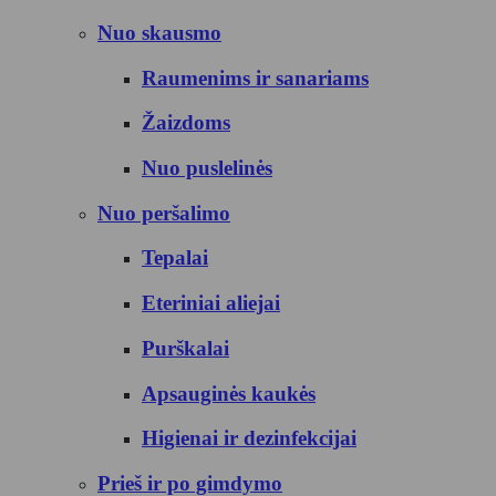
Nuo skausmo
Raumenims ir sanariams
Žaizdoms
Nuo puslelinės
Nuo peršalimo
Tepalai
Eteriniai aliejai
Purškalai
Apsauginės kaukės
Higienai ir dezinfekcijai
Prieš ir po gimdymo