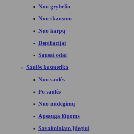
Nuo grybelio
Nuo skausmo
Nuo karpų
Depiliacijai
Sausai odai
Saulės kosmetika
Nuo saulės
Po saulės
Nuo nudegimų
Apsauga lūpoms
Savaiminiam Įdegiui