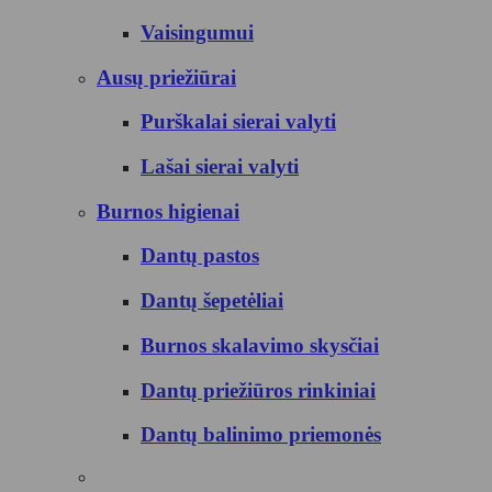
Vaisingumui
Ausų priežiūrai
Purškalai sierai valyti
Lašai sierai valyti
Burnos higienai
Dantų pastos
Dantų šepetėliai
Burnos skalavimo skysčiai
Dantų priežiūros rinkiniai
Dantų balinimo priemonės