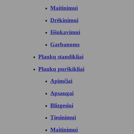
Maitinimui
Drėkinimui
Iššukavimui
Garbanoms
Plaukų standikliai
Plaukų purškikliai
Apimčiai
Apsaugai
Blizgesiui
Tiesinimui
Maitinimui