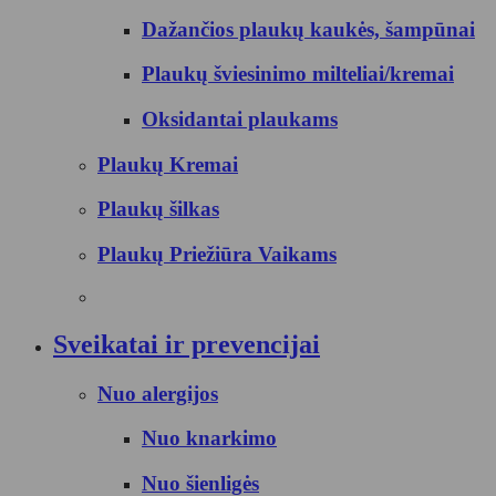
Dažančios plaukų kaukės, šampūnai
Plaukų šviesinimo milteliai/kremai
Oksidantai plaukams
Plaukų Kremai
Plaukų šilkas
Plaukų Priežiūra Vaikams
Sveikatai ir prevencijai
Nuo alergijos
Nuo knarkimo
Nuo šienligės