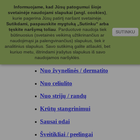
Kategorijos
Informuojame, kad Jūsų patogumui šioje
svetainėje naudojami slapukai (angl. cookies)
,
Kosmetika
kurie pagerina Jūsų patirtį naršant svetainėje.
Sutikdami, paspauskite mygtuką „Sutinku“ arba
tęskite naršymą toliau
.
Parduotuvė naudoja tiek
Kūno priežiūrai
SUTINKU
būtinuosius (svetainės veikimą užtikrinančius ar
naudojimąsi ja palengvinančius) slapukus, tiek ir
Nuo prakaito
analitinius slapukus. Savo sutikimą galite atšaukti, bet
kuriuo metu, ištrindami įrašytus slapukus iš savo
Kūno prausikliai
naudojamos naršyklės.
Nuo žvynelinės / dermatito
Nuo celiulito
Nuo strijų / randų
Krūtų stangrinimui
Sausai odai
Šveitikliai / peelingai