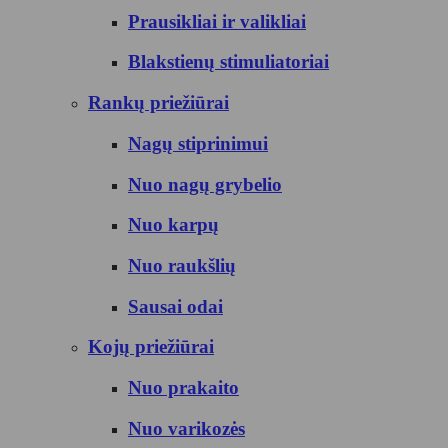
Prausikliai ir valikliai
Blakstienų stimuliatoriai
Rankų priežiūrai
Nagų stiprinimui
Nuo nagų grybelio
Nuo karpų
Nuo raukšlių
Sausai odai
Kojų priežiūrai
Nuo prakaito
Nuo varikozės