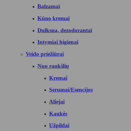
Balzamai
Kūno kremai
Dulksna, dezodorantai
Intymiai higienai
Veido priežiūrai
Nuo raukšlių
Kremai
Serumai/Esencijos
Aliejai
Kaukės
Užpildai