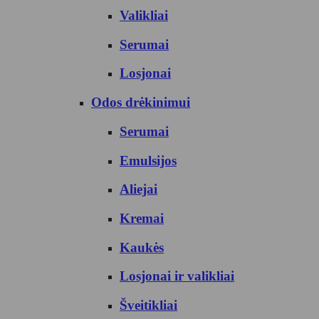
Valikliai
Serumai
Losjonai
Odos drėkinimui
Serumai
Emulsijos
Aliejai
Kremai
Kaukės
Losjonai ir valikliai
Šveitikliai