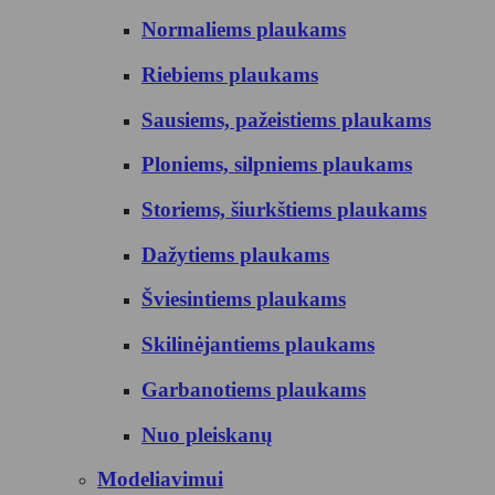
Normaliems plaukams
Riebiems plaukams
Sausiems, pažeistiems plaukams
Ploniems, silpniems plaukams
Storiems, šiurkštiems plaukams
Dažytiems plaukams
Šviesintiems plaukams
Skilinėjantiems plaukams
Garbanotiems plaukams
Nuo pleiskanų
Modeliavimui