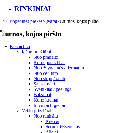
RINKINIAI
>
Ortopedinės prekės
>
Įtvarai
>
Čiurnos, kojos piršto
Čiurnos, kojos piršto
Kosmetika
Kūno priežiūrai
Nuo prakaito
Kūno prausikliai
Nuo žvynelinės / dermatito
Nuo celiulito
Nuo strijų / randų
Sausai odai
Šveitikliai / peelingai
Balzamai
Kūno kremai
Intymiai higienai
Veido priežiūrai
Nuo raukšlių
Kremai
Serumai/Esencijos
Aliejai