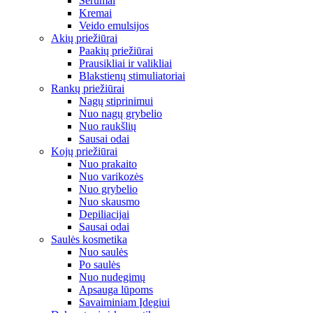
Serumai
Kremai
Veido emulsijos
Akių priežiūrai
Paakių priežiūrai
Prausikliai ir valikliai
Blakstienų stimuliatoriai
Rankų priežiūrai
Nagų stiprinimui
Nuo nagų grybelio
Nuo raukšlių
Sausai odai
Kojų priežiūrai
Nuo prakaito
Nuo varikozės
Nuo grybelio
Nuo skausmo
Depiliacijai
Sausai odai
Saulės kosmetika
Nuo saulės
Po saulės
Nuo nudegimų
Apsauga lūpoms
Savaiminiam Įdegiui