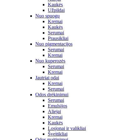
Kaukės
Užpildai
Nuo spuogų
Kremai
Kaukės
Serumai
Prausikliai
Nuo pigmentacijos
Serumai
Kremai
Nuo kuperozės
Serumai
Kremai
Jautriai odai
Kremai
Serumai
Odos drėkinimui
Serumai
Emulsijos
Aliejai
Kremai
Kaukės
Losjonai ir valikliai
Šveitikliai
Odos maitinimui