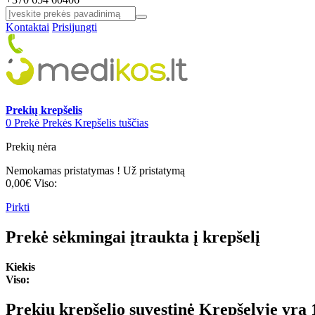
Kontaktai
Prisijungti
Prekių krepšelis
0
Prekė
Prekės
Krepšelis tuščias
Prekių nėra
Nemokamas pristatymas !
Už pristatymą
0,00€
Viso:
Pirkti
Prekė sėkmingai įtraukta į krepšelį
Kiekis
Viso:
Prekių krepšelio suvestinė
Krepšelyje yra 