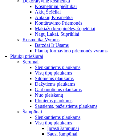
Dekoratyvinė kosmetika
Kosmetiniai pieštukai
Akių Šešėliai
Antakių Kosmetika
Kontūravimo Priemonės
Makiažo kempinėlės, šepetėliai
Nagų Lakai, Stiprikliai
Kosmetika Vyrams
Barzdai Ir Ūsams
Plaukų formavimo priemonės vyrams
Plaukų priežiūrai
Serumai
Slenkantiems plaukams
Visų tipų plaukams
Silpniems plaukams
Dažytiems plaukams
Garbanotiems plaukams
Nuo pleiskanų
Ploniems plaukams
Sausiems, pažeistiems plaukams
Šampūnai
Slenkantiems plaukams
Visų tipų plaukams
Įprasti šampūnai
Sausi šampūnai