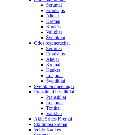
Serumai
Emulsijos
Aliejai
Kremai
Kaukės
Valikliai
Šveitikliai
Odos regeneracijai
Serumai
Emulsijos
Aliejai
Kremai
Kaukės
Losjonai
Šveitikliai
Šveitikliai / peelingai
Prausikliai ir valikliai
Prausikliai
Losjonai
Tonikai
Valikliai
Akių Srities Kremai
Skutimosi kremai
Veido Kaukės