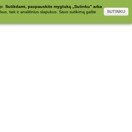
je.
Sutikdami, paspauskite mygtuką „Sutinku“ arba
SUTINKU
s, tiek ir analitinius slapukus. Savo sutikimą galite
.