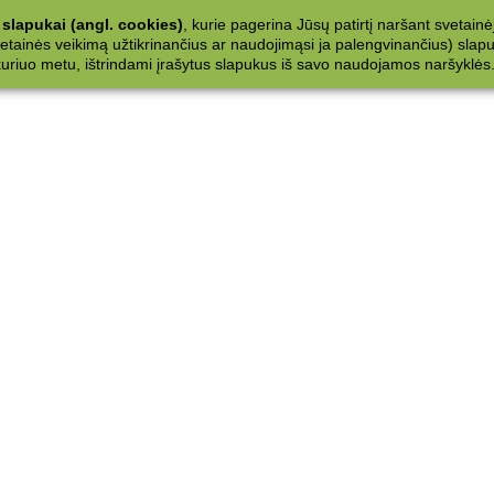
slapukai (angl. cookies)
, kurie pagerina Jūsų patirtį naršant svetainė
ainės veikimą užtikrinančius ar naudojimąsi ja palengvinančius) slapuku
 kuriuo metu, ištrindami įrašytus slapukus iš savo naudojamos naršyklės