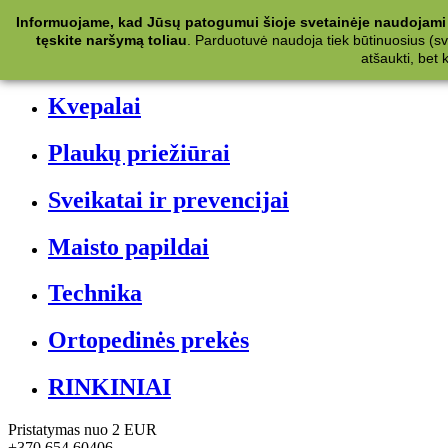
Kategorijos
Informuojame, kad Jūsų patogumui šioje svetainėje naudojami 
tęskite naršymą toliau
.
Parduotuvė naudoja tiek būtinuosius (svet
Kosmetika
atšaukti, bet
Kvepalai
Plaukų priežiūrai
Sveikatai ir prevencijai
Maisto papildai
Technika
Ortopedinės prekės
RINKINIAI
Pristatymas nuo 2 EUR
+370 654 60406