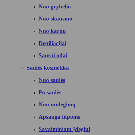
Nuo grybelio
Nuo skausmo
Nuo karpų
Depiliacijai
Sausai odai
Saulės kosmetika
Nuo saulės
Po saulės
Nuo nudegimų
Apsauga lūpoms
Savaiminiam Įdegiui