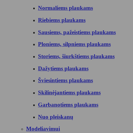
Normaliems plaukams
Riebiems plaukams
Sausiems, pažeistiems plaukams
Ploniems, silpniems plaukams
Storiems, šiurkštiems plaukams
Dažytiems plaukams
Šviesintiems plaukams
Skilinėjantiems plaukams
Garbanotiems plaukams
Nuo pleiskanų
Modeliavimui