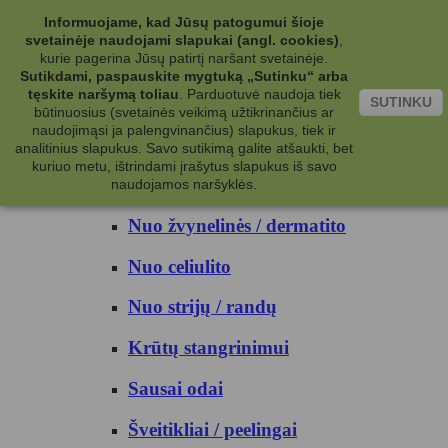
Kategorijos
Informuojame, kad Jūsų patogumui šioje
svetainėje naudojami slapukai (angl. cookies)
,
Kosmetika
kurie pagerina Jūsų patirtį naršant svetainėje.
Sutikdami, paspauskite mygtuką „Sutinku“ arba
tęskite naršymą toliau
.
Parduotuvė naudoja tiek
Kūno priežiūrai
SUTINKU
būtinuosius (svetainės veikimą užtikrinančius ar
naudojimąsi ja palengvinančius) slapukus, tiek ir
Nuo prakaito
analitinius slapukus. Savo sutikimą galite atšaukti, bet
kuriuo metu, ištrindami įrašytus slapukus iš savo
Kūno prausikliai
naudojamos naršyklės.
Nuo žvynelinės / dermatito
Nuo celiulito
Nuo strijų / randų
Krūtų stangrinimui
Sausai odai
Šveitikliai / peelingai