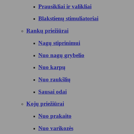
Prausikliai ir valikliai
Blakstienų stimuliatoriai
Rankų priežiūrai
Nagų stiprinimui
Nuo nagų grybelio
Nuo karpų
Nuo raukšlių
Sausai odai
Kojų priežiūrai
Nuo prakaito
Nuo varikozės