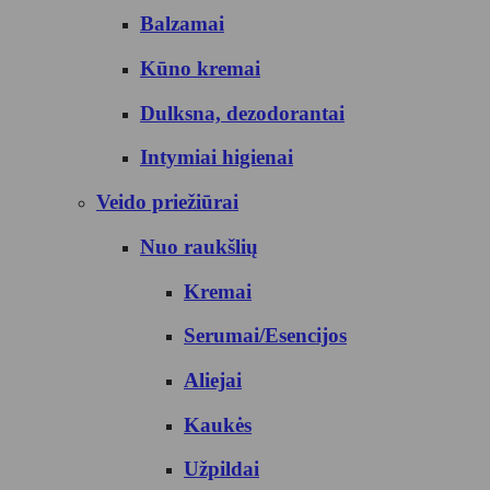
Balzamai
Kūno kremai
Dulksna, dezodorantai
Intymiai higienai
Veido priežiūrai
Nuo raukšlių
Kremai
Serumai/Esencijos
Aliejai
Kaukės
Užpildai