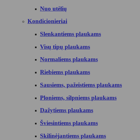
Nuo utėlių
Kondicionieriai
Slenkantiems plaukams
Visų tipų plaukams
Normaliems plaukams
Riebiems plaukams
Sausiems, pažeistiems plaukams
Ploniems, silpniems plaukams
Dažytiems plaukams
Šviesintiems plaukams
Skilinėjantiems plaukams