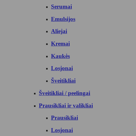
Serumai
Emulsijos
Aliejai
Kremai
Kaukės
Losjonai
Šveitikliai
Šveitikliai / peelingai
Prausikliai ir valikliai
Prausikliai
Losjonai