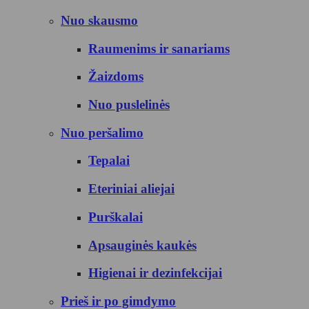
Nuo skausmo
Raumenims ir sanariams
Žaizdoms
Nuo puslelinės
Nuo peršalimo
Tepalai
Eteriniai aliejai
Purškalai
Apsauginės kaukės
Higienai ir dezinfekcijai
Prieš ir po gimdymo