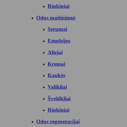
Rinkiniai
Odos maitinimui
Serumai
Emulsijos
Aliejai
Kremai
Kaukės
Valikliai
Šveitikliai
Rinkiniai
Odos regeneracijai