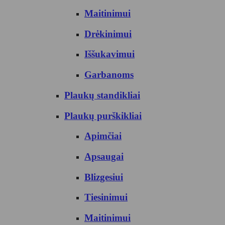
Maitinimui
Drėkinimui
Iššukavimui
Garbanoms
Plaukų standikliai
Plaukų purškikliai
Apimčiai
Apsaugai
Blizgesiui
Tiesinimui
Maitinimui