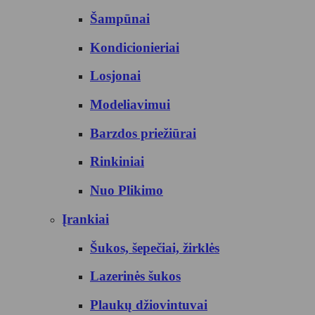
Šampūnai
Kondicionieriai
Losjonai
Modeliavimui
Barzdos priežiūrai
Rinkiniai
Nuo Plikimo
Įrankiai
Šukos, šepečiai, žirklės
Lazerinės šukos
Plaukų džiovintuvai