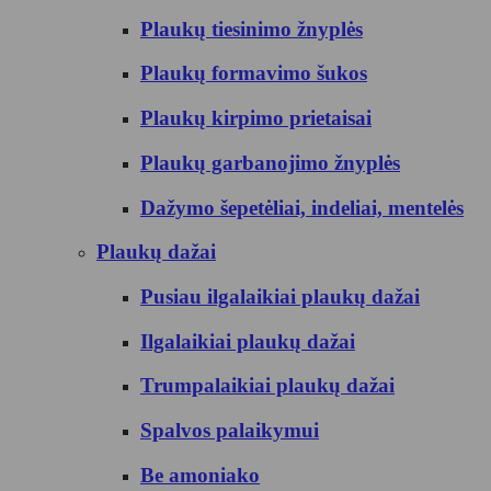
Plaukų tiesinimo žnyplės
Plaukų formavimo šukos
Plaukų kirpimo prietaisai
Plaukų garbanojimo žnyplės
Dažymo šepetėliai, indeliai, mentelės
Plaukų dažai
Pusiau ilgalaikiai plaukų dažai
Ilgalaikiai plaukų dažai
Trumpalaikiai plaukų dažai
Spalvos palaikymui
Be amoniako