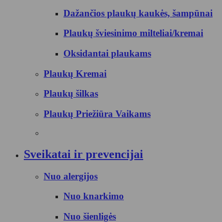
Dažančios plaukų kaukės, šampūnai
Plaukų šviesinimo milteliai/kremai
Oksidantai plaukams
Plaukų Kremai
Plaukų šilkas
Plaukų Priežiūra Vaikams
Sveikatai ir prevencijai
Nuo alergijos
Nuo knarkimo
Nuo šienligės