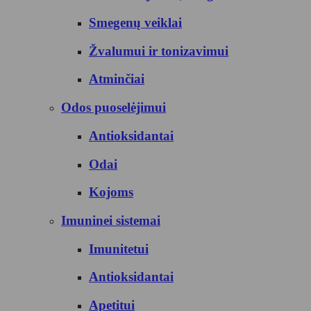
Smegenų veiklai
Žvalumui ir tonizavimui
Atminčiai
Odos puoselėjimui
Antioksidantai
Odai
Kojoms
Imuninei sistemai
Imunitetui
Antioksidantai
Apetitui