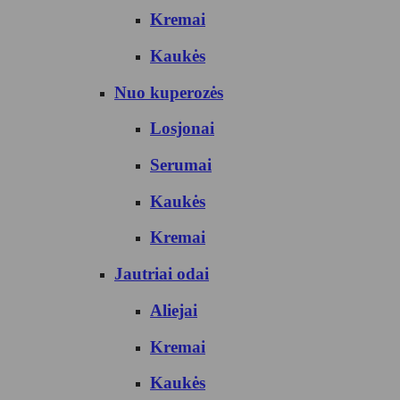
Kremai
Kaukės
Nuo kuperozės
Losjonai
Serumai
Kaukės
Kremai
Jautriai odai
Aliejai
Kremai
Kaukės