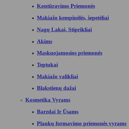
Kontūravimo Priemonės
Makiažo kempinėlės, šepetėliai
Nagų Lakai, Stiprikliai
Akims
Maskuojamosios priemonės
Teptukai
Makiažo valikliai
Blakstienų dažai
Kosmetika Vyrams
Barzdai Ir Ūsams
Plaukų formavimo priemonės vyrams