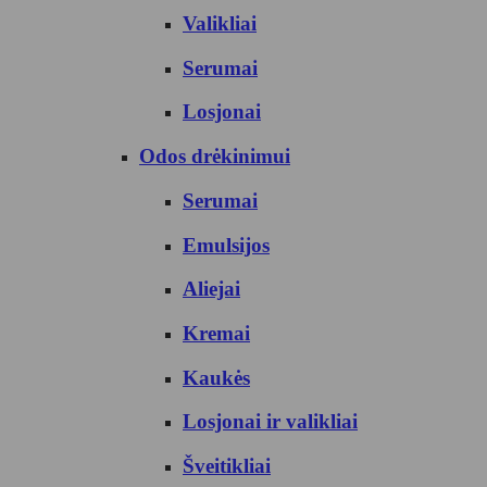
Valikliai
Serumai
Losjonai
Odos drėkinimui
Serumai
Emulsijos
Aliejai
Kremai
Kaukės
Losjonai ir valikliai
Šveitikliai