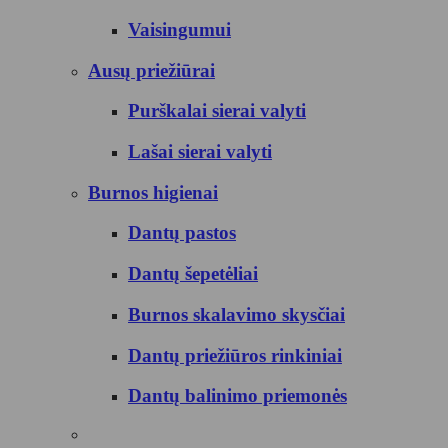
Vaisingumui
Ausų priežiūrai
Purškalai sierai valyti
Lašai sierai valyti
Burnos higienai
Dantų pastos
Dantų šepetėliai
Burnos skalavimo skysčiai
Dantų priežiūros rinkiniai
Dantų balinimo priemonės