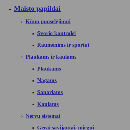
Maisto papildai
Kūno puoselėjimui
Svorio kontrolei
Raumenims ir sportui
Plaukams ir kaulams
Plaukams
Nagams
Sanariams
Kaulams
Nervų sistemai
Gerai savijautai, miegui