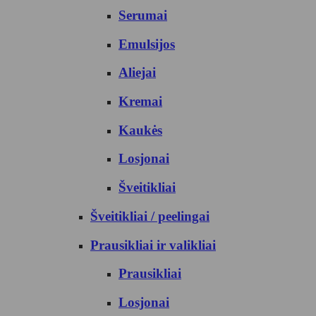
Serumai
Emulsijos
Aliejai
Kremai
Kaukės
Losjonai
Šveitikliai
Šveitikliai / peelingai
Prausikliai ir valikliai
Prausikliai
Losjonai