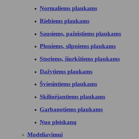
Normaliems plaukams
Riebiems plaukams
Sausiems, pažeistiems plaukams
Ploniems, silpniems plaukams
Storiems, šiurkštiems plaukams
Dažytiems plaukams
Šviesintiems plaukams
Skilinėjantiems plaukams
Garbanotiems plaukams
Nuo pleiskanų
Modeliavimui