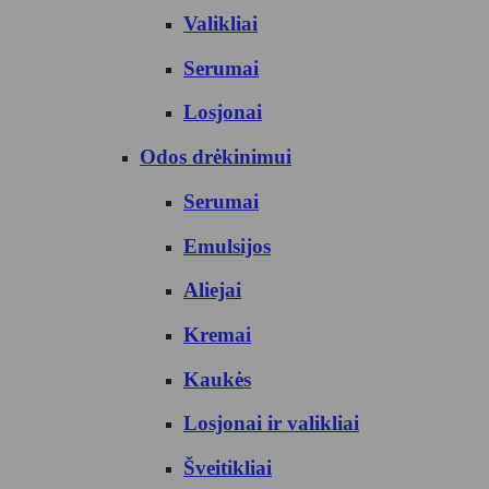
Valikliai
Serumai
Losjonai
Odos drėkinimui
Serumai
Emulsijos
Aliejai
Kremai
Kaukės
Losjonai ir valikliai
Šveitikliai