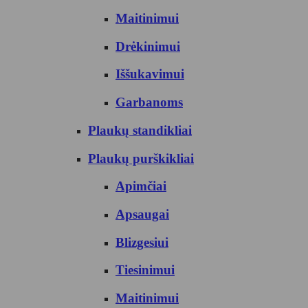
Maitinimui
Drėkinimui
Iššukavimui
Garbanoms
Plaukų standikliai
Plaukų purškikliai
Apimčiai
Apsaugai
Blizgesiui
Tiesinimui
Maitinimui