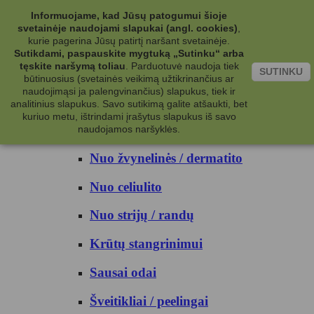
Kategorijos
Informuojame, kad Jūsų patogumui šioje
svetainėje naudojami slapukai (angl. cookies)
,
Kosmetika
kurie pagerina Jūsų patirtį naršant svetainėje.
Sutikdami, paspauskite mygtuką „Sutinku“ arba
tęskite naršymą toliau
.
Parduotuvė naudoja tiek
Kūno priežiūrai
SUTINKU
būtinuosius (svetainės veikimą užtikrinančius ar
naudojimąsi ja palengvinančius) slapukus, tiek ir
Nuo prakaito
analitinius slapukus. Savo sutikimą galite atšaukti, bet
kuriuo metu, ištrindami įrašytus slapukus iš savo
Kūno prausikliai
naudojamos naršyklės.
Nuo žvynelinės / dermatito
Nuo celiulito
Nuo strijų / randų
Krūtų stangrinimui
Sausai odai
Šveitikliai / peelingai