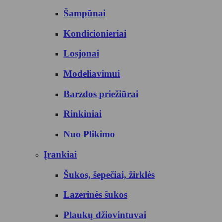
Šampūnai
Kondicionieriai
Losjonai
Modeliavimui
Barzdos priežiūrai
Rinkiniai
Nuo Plikimo
Įrankiai
Šukos, šepečiai, žirklės
Lazerinės šukos
Plaukų džiovintuvai