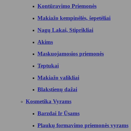
Kontūravimo Priemonės
Makiažo kempinėlės, šepetėliai
Nagų Lakai, Stiprikliai
Akims
Maskuojamosios priemonės
Teptukai
Makiažo valikliai
Blakstienų dažai
Kosmetika Vyrams
Barzdai Ir Ūsams
Plaukų formavimo priemonės vyrams