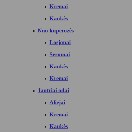
Kremai
Kaukės
Nuo kuperozės
Losjonai
Serumai
Kaukės
Kremai
Jautriai odai
Aliejai
Kremai
Kaukės