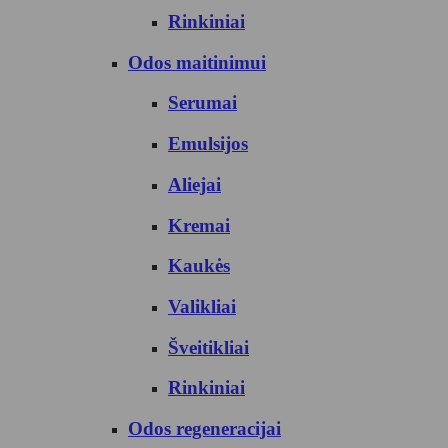
Rinkiniai
Odos maitinimui
Serumai
Emulsijos
Aliejai
Kremai
Kaukės
Valikliai
Šveitikliai
Rinkiniai
Odos regeneracijai