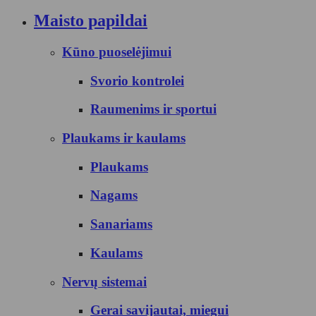
Maisto papildai
Kūno puoselėjimui
Svorio kontrolei
Raumenims ir sportui
Plaukams ir kaulams
Plaukams
Nagams
Sanariams
Kaulams
Nervų sistemai
Gerai savijautai, miegui