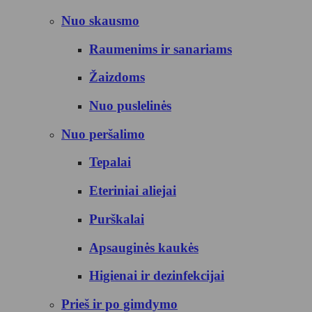
Nuo skausmo
Raumenims ir sanariams
Žaizdoms
Nuo puslelinės
Nuo peršalimo
Tepalai
Eteriniai aliejai
Purškalai
Apsauginės kaukės
Higienai ir dezinfekcijai
Prieš ir po gimdymo