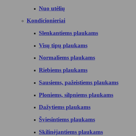
Nuo utėlių
Kondicionieriai
Slenkantiems plaukams
Visų tipų plaukams
Normaliems plaukams
Riebiems plaukams
Sausiems, pažeistiems plaukams
Ploniems, silpniems plaukams
Dažytiems plaukams
Šviesintiems plaukams
Skilinėjantiems plaukams