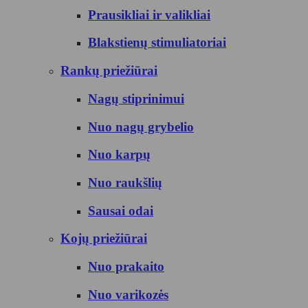
Prausikliai ir valikliai
Blakstienų stimuliatoriai
Rankų priežiūrai
Nagų stiprinimui
Nuo nagų grybelio
Nuo karpų
Nuo raukšlių
Sausai odai
Kojų priežiūrai
Nuo prakaito
Nuo varikozės