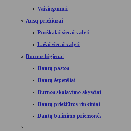
Vaisingumui
Ausų priežiūrai
Purškalai sierai valyti
Lašai sierai valyti
Burnos higienai
Dantų pastos
Dantų šepetėliai
Burnos skalavimo skysčiai
Dantų priežiūros rinkiniai
Dantų balinimo priemonės