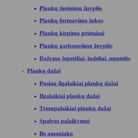
Plaukų tiesinimo žnyplės
Plaukų formavimo šukos
Plaukų kirpimo prietaisai
Plaukų garbanojimo žnyplės
Dažymo šepetėliai, indeliai, mentelės
Plaukų dažai
Pusiau ilgalaikiai plaukų dažai
Ilgalaikiai plaukų dažai
Trumpalaikiai plaukų dažai
Spalvos palaikymui
Be amoniako