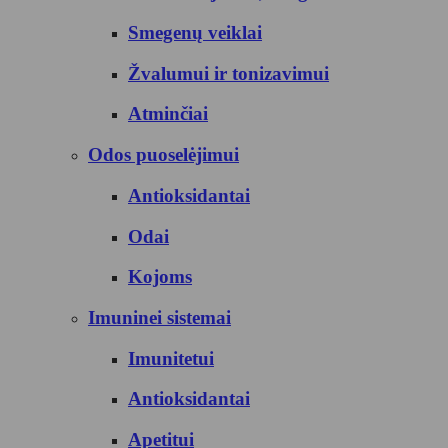
Smegenų veiklai
Žvalumui ir tonizavimui
Atminčiai
Odos puoselėjimui
Antioksidantai
Odai
Kojoms
Imuninei sistemai
Imunitetui
Antioksidantai
Apetitui