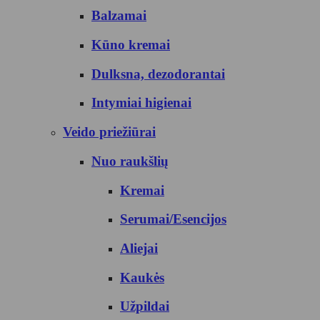
Balzamai
Kūno kremai
Dulksna, dezodorantai
Intymiai higienai
Veido priežiūrai
Nuo raukšlių
Kremai
Serumai/Esencijos
Aliejai
Kaukės
Užpildai