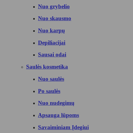
Nuo grybelio
Nuo skausmo
Nuo karpų
Depiliacijai
Sausai odai
Saulės kosmetika
Nuo saulės
Po saulės
Nuo nudegimų
Apsauga lūpoms
Savaiminiam Įdegiui