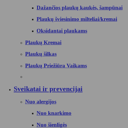
Dažančios plaukų kaukės, šampūnai
Plaukų šviesinimo milteliai/kremai
Oksidantai plaukams
Plaukų Kremai
Plaukų šilkas
Plaukų Priežiūra Vaikams
Sveikatai ir prevencijai
Nuo alergijos
Nuo knarkimo
Nuo šienligės