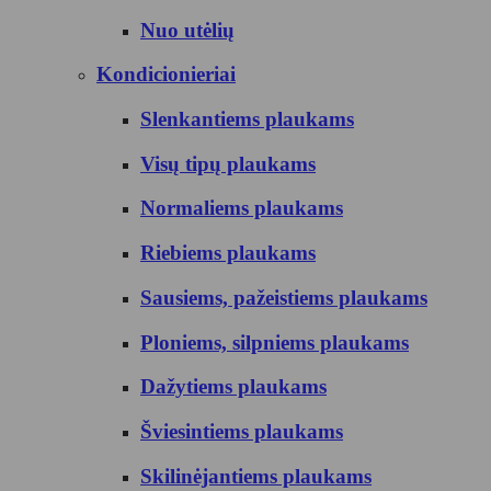
Nuo utėlių
Kondicionieriai
Slenkantiems plaukams
Visų tipų plaukams
Normaliems plaukams
Riebiems plaukams
Sausiems, pažeistiems plaukams
Ploniems, silpniems plaukams
Dažytiems plaukams
Šviesintiems plaukams
Skilinėjantiems plaukams