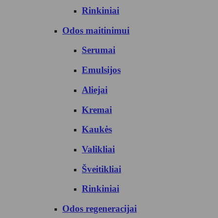
Rinkiniai
Odos maitinimui
Serumai
Emulsijos
Aliejai
Kremai
Kaukės
Valikliai
Šveitikliai
Rinkiniai
Odos regeneracijai