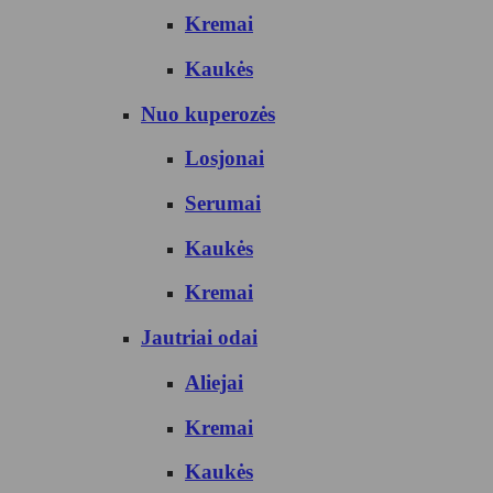
Kremai
Kaukės
Nuo kuperozės
Losjonai
Serumai
Kaukės
Kremai
Jautriai odai
Aliejai
Kremai
Kaukės