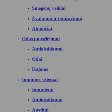
Smegenų veiklai
Žvalumui ir tonizavimui
Atminčiai
Odos puoselėjimui
Antioksidantai
Odai
Kojoms
Imuninei sistemai
Imunitetui
Antioksidantai
Apetitui