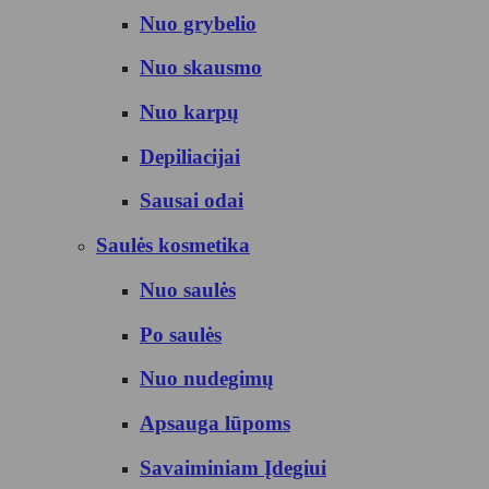
Nuo grybelio
Nuo skausmo
Nuo karpų
Depiliacijai
Sausai odai
Saulės kosmetika
Nuo saulės
Po saulės
Nuo nudegimų
Apsauga lūpoms
Savaiminiam Įdegiui