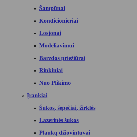
Šampūnai
Kondicionieriai
Losjonai
Modeliavimui
Barzdos priežiūrai
Rinkiniai
Nuo Plikimo
Įrankiai
Šukos, šepečiai, žirklės
Lazerinės šukos
Plaukų džiovintuvai