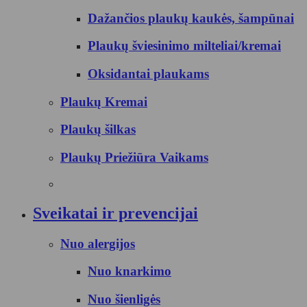
Dažančios plaukų kaukės, šampūnai
Plaukų šviesinimo milteliai/kremai
Oksidantai plaukams
Plaukų Kremai
Plaukų šilkas
Plaukų Priežiūra Vaikams
Sveikatai ir prevencijai
Nuo alergijos
Nuo knarkimo
Nuo šienligės