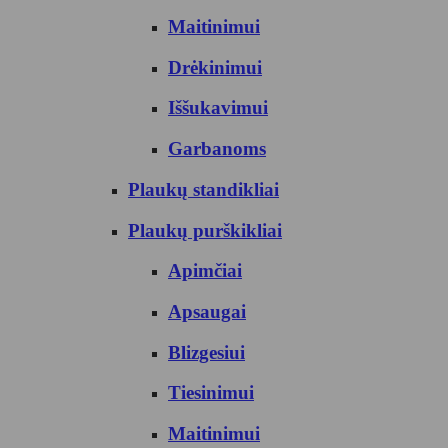
Maitinimui
Drėkinimui
Iššukavimui
Garbanoms
Plaukų standikliai
Plaukų purškikliai
Apimčiai
Apsaugai
Blizgesiui
Tiesinimui
Maitinimui