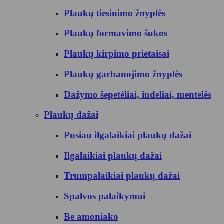
Plaukų tiesinimo žnyplės
Plaukų formavimo šukos
Plaukų kirpimo prietaisai
Plaukų garbanojimo žnyplės
Dažymo šepetėliai, indeliai, mentelės
Plaukų dažai
Pusiau ilgalaikiai plaukų dažai
Ilgalaikiai plaukų dažai
Trumpalaikiai plaukų dažai
Spalvos palaikymui
Be amoniako