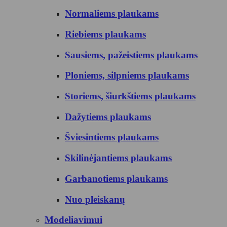
Normaliems plaukams
Riebiems plaukams
Sausiems, pažeistiems plaukams
Ploniems, silpniems plaukams
Storiems, šiurkštiems plaukams
Dažytiems plaukams
Šviesintiems plaukams
Skilinėjantiems plaukams
Garbanotiems plaukams
Nuo pleiskanų
Modeliavimui