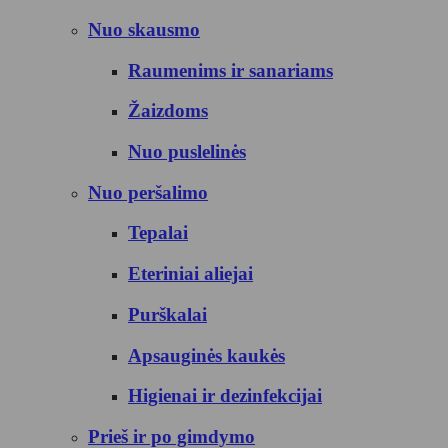
Nuo skausmo
Raumenims ir sanariams
Žaizdoms
Nuo puslelinės
Nuo peršalimo
Tepalai
Eteriniai aliejai
Purškalai
Apsauginės kaukės
Higienai ir dezinfekcijai
Prieš ir po gimdymo