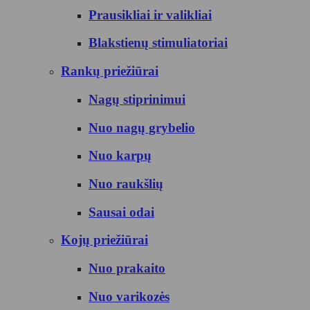
Prausikliai ir valikliai
Blakstienų stimuliatoriai
Rankų priežiūrai
Nagų stiprinimui
Nuo nagų grybelio
Nuo karpų
Nuo raukšlių
Sausai odai
Kojų priežiūrai
Nuo prakaito
Nuo varikozės