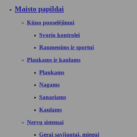
Maisto papildai
Kūno puoselėjimui
Svorio kontrolei
Raumenims ir sportui
Plaukams ir kaulams
Plaukams
Nagams
Sanariams
Kaulams
Nervų sistemai
Gerai savijautai, miegui