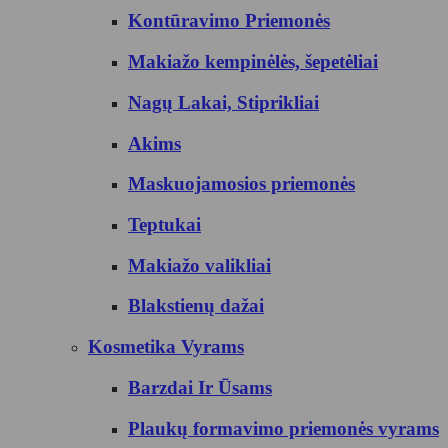
Kontūravimo Priemonės
Makiažo kempinėlės, šepetėliai
Nagų Lakai, Stiprikliai
Akims
Maskuojamosios priemonės
Teptukai
Makiažo valikliai
Blakstienų dažai
Kosmetika Vyrams
Barzdai Ir Ūsams
Plaukų formavimo priemonės vyrams