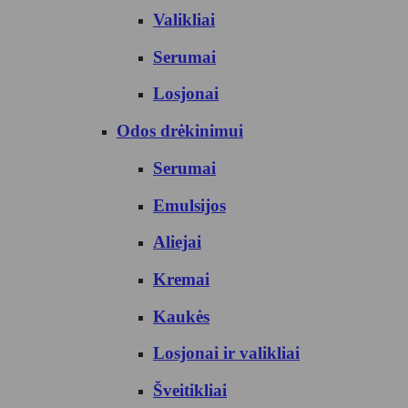
Valikliai
Serumai
Losjonai
Odos drėkinimui
Serumai
Emulsijos
Aliejai
Kremai
Kaukės
Losjonai ir valikliai
Šveitikliai