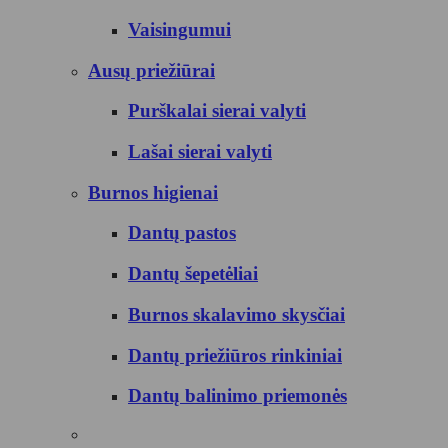
Vaisingumui
Ausų priežiūrai
Purškalai sierai valyti
Lašai sierai valyti
Burnos higienai
Dantų pastos
Dantų šepetėliai
Burnos skalavimo skysčiai
Dantų priežiūros rinkiniai
Dantų balinimo priemonės