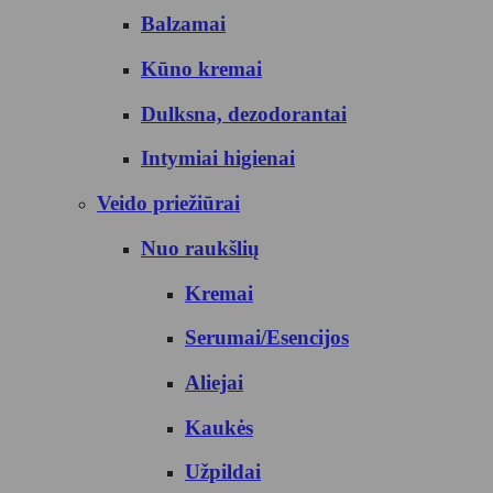
Balzamai
Kūno kremai
Dulksna, dezodorantai
Intymiai higienai
Veido priežiūrai
Nuo raukšlių
Kremai
Serumai/Esencijos
Aliejai
Kaukės
Užpildai