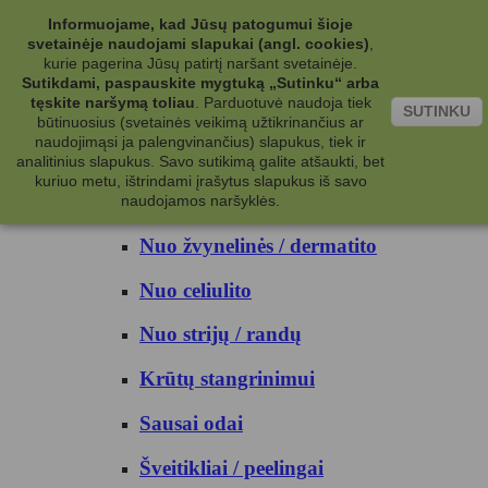
Kategorijos
Informuojame, kad Jūsų patogumui šioje
svetainėje naudojami slapukai (angl. cookies)
,
Kosmetika
kurie pagerina Jūsų patirtį naršant svetainėje.
Sutikdami, paspauskite mygtuką „Sutinku“ arba
tęskite naršymą toliau
.
Parduotuvė naudoja tiek
Kūno priežiūrai
SUTINKU
būtinuosius (svetainės veikimą užtikrinančius ar
naudojimąsi ja palengvinančius) slapukus, tiek ir
Nuo prakaito
analitinius slapukus. Savo sutikimą galite atšaukti, bet
kuriuo metu, ištrindami įrašytus slapukus iš savo
Kūno prausikliai
naudojamos naršyklės.
Nuo žvynelinės / dermatito
Nuo celiulito
Nuo strijų / randų
Krūtų stangrinimui
Sausai odai
Šveitikliai / peelingai