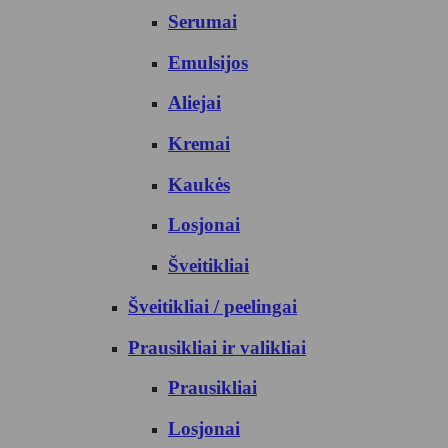
Serumai
Emulsijos
Aliejai
Kremai
Kaukės
Losjonai
Šveitikliai
Šveitikliai / peelingai
Prausikliai ir valikliai
Prausikliai
Losjonai