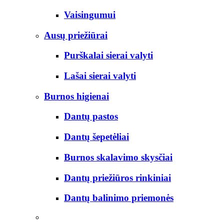
Vaisingumui
Ausų priežiūrai
Purškalai sierai valyti
Lašai sierai valyti
Burnos higienai
Dantų pastos
Dantų šepetėliai
Burnos skalavimo skysčiai
Dantų priežiūros rinkiniai
Dantų balinimo priemonės