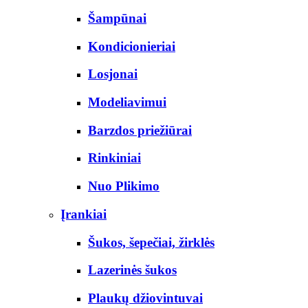
Šampūnai
Kondicionieriai
Losjonai
Modeliavimui
Barzdos priežiūrai
Rinkiniai
Nuo Plikimo
Įrankiai
Šukos, šepečiai, žirklės
Lazerinės šukos
Plaukų džiovintuvai