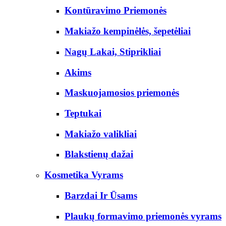
Kontūravimo Priemonės
Makiažo kempinėlės, šepetėliai
Nagų Lakai, Stiprikliai
Akims
Maskuojamosios priemonės
Teptukai
Makiažo valikliai
Blakstienų dažai
Kosmetika Vyrams
Barzdai Ir Ūsams
Plaukų formavimo priemonės vyrams