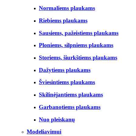
Normaliems plaukams
Riebiems plaukams
Sausiems, pažeistiems plaukams
Ploniems, silpniems plaukams
Storiems, šiurkštiems plaukams
Dažytiems plaukams
Šviesintiems plaukams
Skilinėjantiems plaukams
Garbanotiems plaukams
Nuo pleiskanų
Modeliavimui