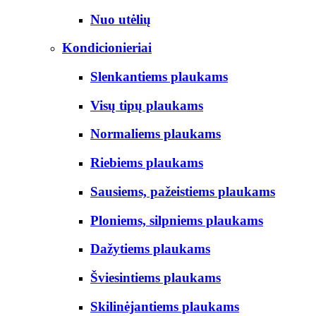
Nuo utėlių
Kondicionieriai
Slenkantiems plaukams
Visų tipų plaukams
Normaliems plaukams
Riebiems plaukams
Sausiems, pažeistiems plaukams
Ploniems, silpniems plaukams
Dažytiems plaukams
Šviesintiems plaukams
Skilinėjantiems plaukams