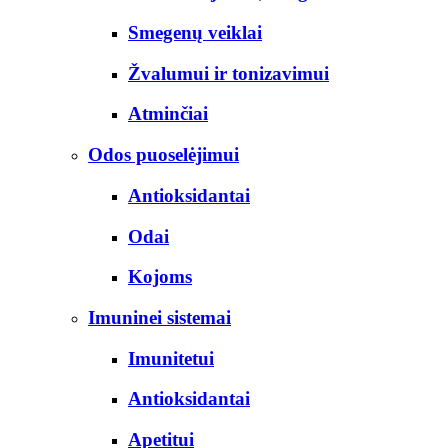
Smegenų veiklai
Žvalumui ir tonizavimui
Atminčiai
Odos puoselėjimui
Antioksidantai
Odai
Kojoms
Imuninei sistemai
Imunitetui
Antioksidantai
Apetitui