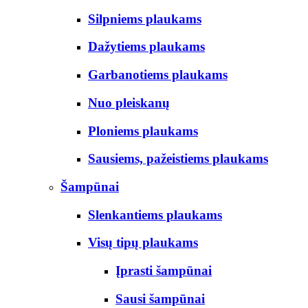
Silpniems plaukams
Dažytiems plaukams
Garbanotiems plaukams
Nuo pleiskanų
Ploniems plaukams
Sausiems, pažeistiems plaukams
Šampūnai
Slenkantiems plaukams
Visų tipų plaukams
Įprasti šampūnai
Sausi šampūnai