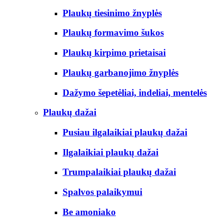
Plaukų tiesinimo žnyplės
Plaukų formavimo šukos
Plaukų kirpimo prietaisai
Plaukų garbanojimo žnyplės
Dažymo šepetėliai, indeliai, mentelės
Plaukų dažai
Pusiau ilgalaikiai plaukų dažai
Ilgalaikiai plaukų dažai
Trumpalaikiai plaukų dažai
Spalvos palaikymui
Be amoniako