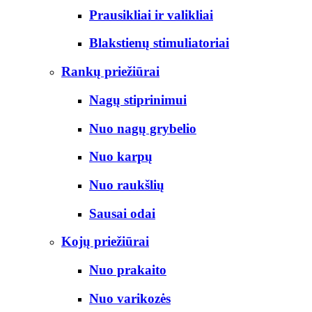
Prausikliai ir valikliai
Blakstienų stimuliatoriai
Rankų priežiūrai
Nagų stiprinimui
Nuo nagų grybelio
Nuo karpų
Nuo raukšlių
Sausai odai
Kojų priežiūrai
Nuo prakaito
Nuo varikozės