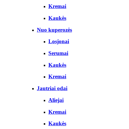
Kremai
Kaukės
Nuo kuperozės
Losjonai
Serumai
Kaukės
Kremai
Jautriai odai
Aliejai
Kremai
Kaukės