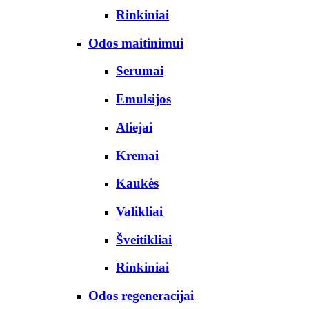
Rinkiniai
Odos maitinimui
Serumai
Emulsijos
Aliejai
Kremai
Kaukės
Valikliai
Šveitikliai
Rinkiniai
Odos regeneracijai