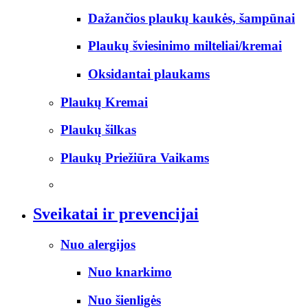
Dažančios plaukų kaukės, šampūnai
Plaukų šviesinimo milteliai/kremai
Oksidantai plaukams
Plaukų Kremai
Plaukų šilkas
Plaukų Priežiūra Vaikams
Sveikatai ir prevencijai
Nuo alergijos
Nuo knarkimo
Nuo šienligės