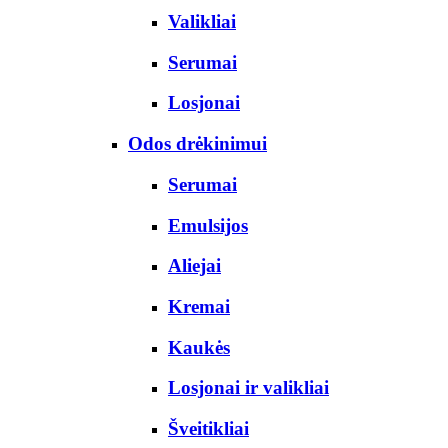
Valikliai
Serumai
Losjonai
Odos drėkinimui
Serumai
Emulsijos
Aliejai
Kremai
Kaukės
Losjonai ir valikliai
Šveitikliai