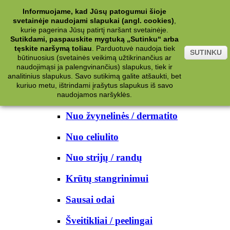
Kategorijos
Informuojame, kad Jūsų patogumui šioje
svetainėje naudojami slapukai (angl. cookies)
,
Kosmetika
kurie pagerina Jūsų patirtį naršant svetainėje.
Sutikdami, paspauskite mygtuką „Sutinku“ arba
tęskite naršymą toliau
.
Parduotuvė naudoja tiek
Kūno priežiūrai
SUTINKU
būtinuosius (svetainės veikimą užtikrinančius ar
naudojimąsi ja palengvinančius) slapukus, tiek ir
Nuo prakaito
analitinius slapukus. Savo sutikimą galite atšaukti, bet
kuriuo metu, ištrindami įrašytus slapukus iš savo
Kūno prausikliai
naudojamos naršyklės.
Nuo žvynelinės / dermatito
Nuo celiulito
Nuo strijų / randų
Krūtų stangrinimui
Sausai odai
Šveitikliai / peelingai