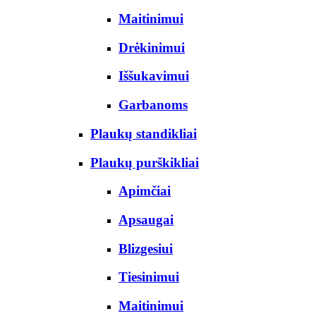
Maitinimui
Drėkinimui
Iššukavimui
Garbanoms
Plaukų standikliai
Plaukų purškikliai
Apimčiai
Apsaugai
Blizgesiui
Tiesinimui
Maitinimui