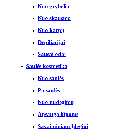
Nuo grybelio
Nuo skausmo
Nuo karpų
Depiliacijai
Sausai odai
Saulės kosmetika
Nuo saulės
Po saulės
Nuo nudegimų
Apsauga lūpoms
Savaiminiam Įdegiui