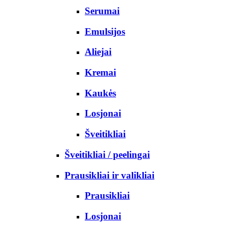
Serumai
Emulsijos
Aliejai
Kremai
Kaukės
Losjonai
Šveitikliai
Šveitikliai / peelingai
Prausikliai ir valikliai
Prausikliai
Losjonai