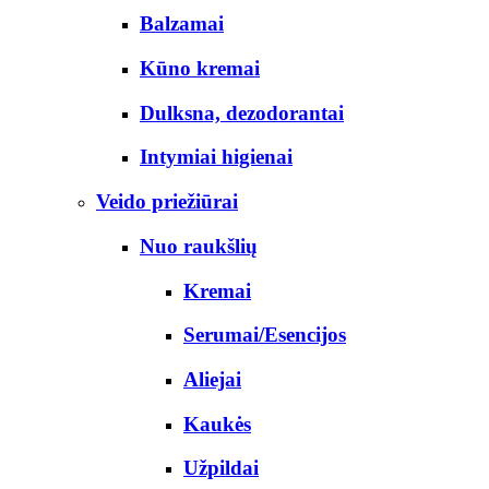
Balzamai
Kūno kremai
Dulksna, dezodorantai
Intymiai higienai
Veido priežiūrai
Nuo raukšlių
Kremai
Serumai/Esencijos
Aliejai
Kaukės
Užpildai