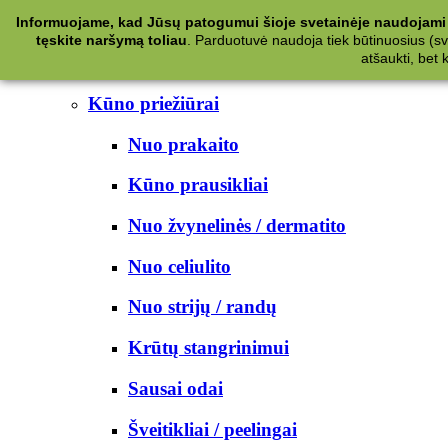
Kategorijos
Informuojame, kad Jūsų patogumui šioje svetainėje naudojami 
tęskite naršymą toliau
.
Parduotuvė naudoja tiek būtinuosius (svet
Kosmetika
atšaukti, bet
Kūno priežiūrai
Nuo prakaito
Kūno prausikliai
Nuo žvynelinės / dermatito
Nuo celiulito
Nuo strijų / randų
Krūtų stangrinimui
Sausai odai
Šveitikliai / peelingai