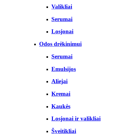
Valikliai
Serumai
Losjonai
Odos drėkinimui
Serumai
Emulsijos
Aliejai
Kremai
Kaukės
Losjonai ir valikliai
Šveitikliai