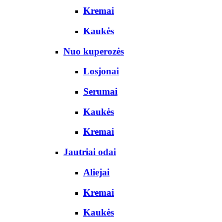
Kremai
Kaukės
Nuo kuperozės
Losjonai
Serumai
Kaukės
Kremai
Jautriai odai
Aliejai
Kremai
Kaukės