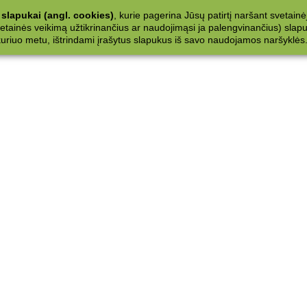
slapukai (angl. cookies)
, kurie pagerina Jūsų patirtį naršant svetainė
ainės veikimą užtikrinančius ar naudojimąsi ja palengvinančius) slapuku
 kuriuo metu, ištrindami įrašytus slapukus iš savo naudojamos naršyklės