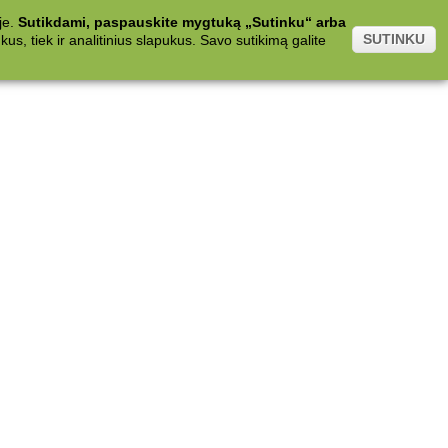
je.
Sutikdami, paspauskite mygtuką „Sutinku“ arba
SUTINKU
s, tiek ir analitinius slapukus. Savo sutikimą galite
.