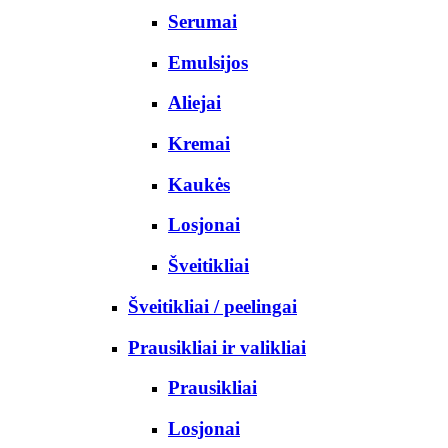
Serumai
Emulsijos
Aliejai
Kremai
Kaukės
Losjonai
Šveitikliai
Šveitikliai / peelingai
Prausikliai ir valikliai
Prausikliai
Losjonai