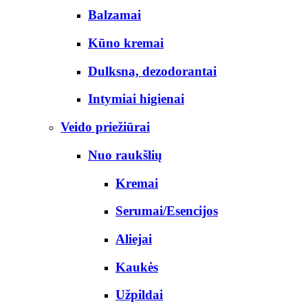
Balzamai
Kūno kremai
Dulksna, dezodorantai
Intymiai higienai
Veido priežiūrai
Nuo raukšlių
Kremai
Serumai/Esencijos
Aliejai
Kaukės
Užpildai