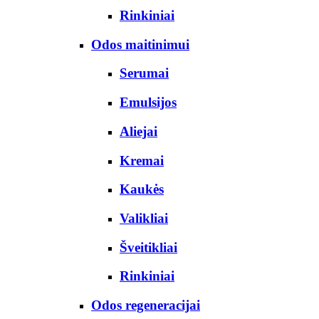
Rinkiniai
Odos maitinimui
Serumai
Emulsijos
Aliejai
Kremai
Kaukės
Valikliai
Šveitikliai
Rinkiniai
Odos regeneracijai