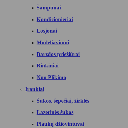
Šampūnai
Kondicionieriai
Losjonai
Modeliavimui
Barzdos priežiūrai
Rinkiniai
Nuo Plikimo
Įrankiai
Šukos, šepečiai, žirklės
Lazerinės šukos
Plaukų džiovintuvai