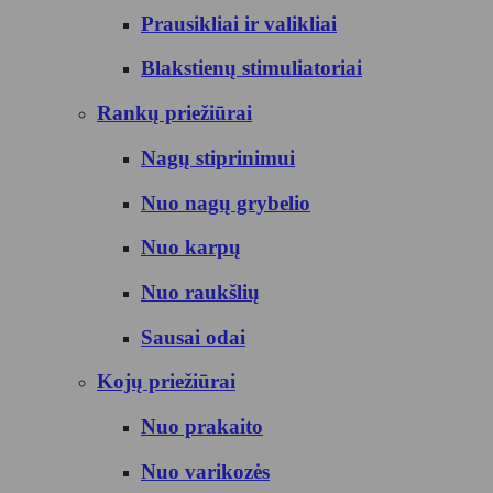
Prausikliai ir valikliai
Blakstienų stimuliatoriai
Rankų priežiūrai
Nagų stiprinimui
Nuo nagų grybelio
Nuo karpų
Nuo raukšlių
Sausai odai
Kojų priežiūrai
Nuo prakaito
Nuo varikozės