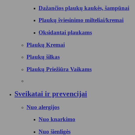
Dažančios plaukų kaukės, šampūnai
Plaukų šviesinimo milteliai/kremai
Oksidantai plaukams
Plaukų Kremai
Plaukų šilkas
Plaukų Priežiūra Vaikams
Sveikatai ir prevencijai
Nuo alergijos
Nuo knarkimo
Nuo šienligės