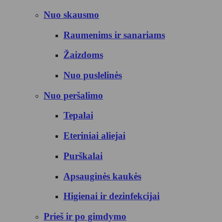
Nuo skausmo
Raumenims ir sanariams
Žaizdoms
Nuo puslelinės
Nuo peršalimo
Tepalai
Eteriniai aliejai
Purškalai
Apsauginės kaukės
Higienai ir dezinfekcijai
Prieš ir po gimdymo