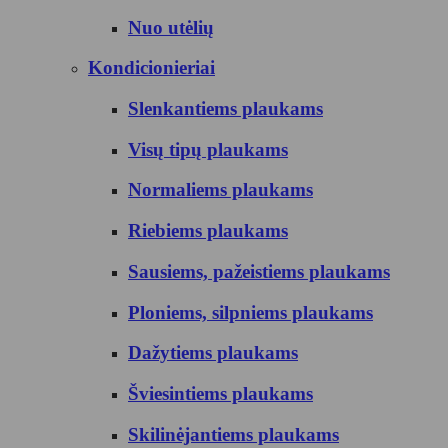
Nuo utėlių
Kondicionieriai
Slenkantiems plaukams
Visų tipų plaukams
Normaliems plaukams
Riebiems plaukams
Sausiems, pažeistiems plaukams
Ploniems, silpniems plaukams
Dažytiems plaukams
Šviesintiems plaukams
Skilinėjantiems plaukams