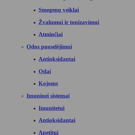
Smegenų veiklai
Žvalumui ir tonizavimui
Atminčiai
Odos puoselėjimui
Antioksidantai
Odai
Kojoms
Imuninei sistemai
Imunitetui
Antioksidantai
Apetitui