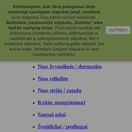
Kategorijos
Informuojame, kad Jūsų patogumui šioje
svetainėje naudojami slapukai (angl. cookies)
,
Kosmetika
kurie pagerina Jūsų patirtį naršant svetainėje.
Sutikdami, paspauskite mygtuką „Sutinku“ arba
tęskite naršymą toliau
.
Parduotuvė naudoja tiek
Kūno priežiūrai
SUTINKU
būtinuosius (svetainės veikimą užtikrinančius ar
naudojimąsi ja palengvinančius) slapukus, tiek ir
Nuo prakaito
analitinius slapukus. Savo sutikimą galite atšaukti, bet
kuriuo metu, ištrindami įrašytus slapukus iš savo
Kūno prausikliai
naudojamos naršyklės.
Nuo žvynelinės / dermatito
Nuo celiulito
Nuo strijų / randų
Krūtų stangrinimui
Sausai odai
Šveitikliai / peelingai