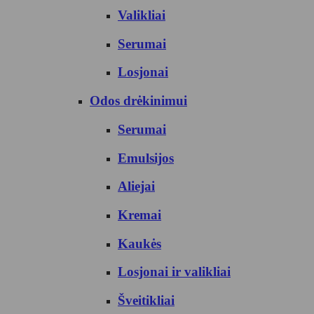
Valikliai
Serumai
Losjonai
Odos drėkinimui
Serumai
Emulsijos
Aliejai
Kremai
Kaukės
Losjonai ir valikliai
Šveitikliai