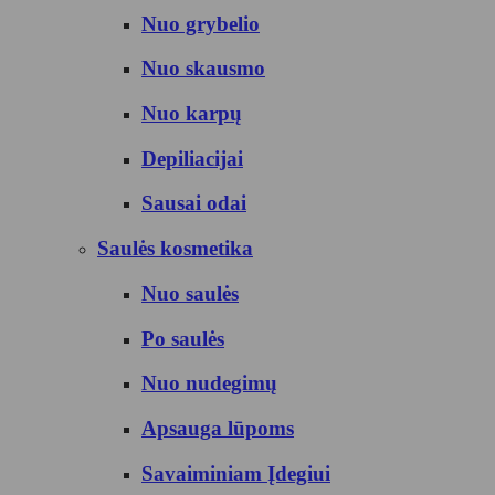
Nuo grybelio
Nuo skausmo
Nuo karpų
Depiliacijai
Sausai odai
Saulės kosmetika
Nuo saulės
Po saulės
Nuo nudegimų
Apsauga lūpoms
Savaiminiam Įdegiui