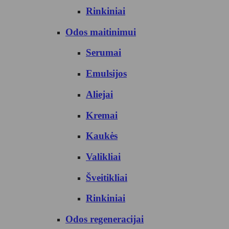
Rinkiniai
Odos maitinimui
Serumai
Emulsijos
Aliejai
Kremai
Kaukės
Valikliai
Šveitikliai
Rinkiniai
Odos regeneracijai