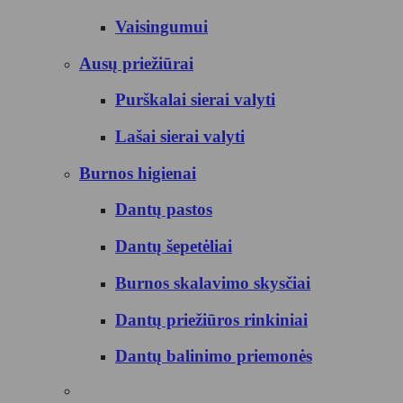
Vaisingumui
Ausų priežiūrai
Purškalai sierai valyti
Lašai sierai valyti
Burnos higienai
Dantų pastos
Dantų šepetėliai
Burnos skalavimo skysčiai
Dantų priežiūros rinkiniai
Dantų balinimo priemonės