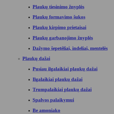
Plaukų tiesinimo žnyplės
Plaukų formavimo šukos
Plaukų kirpimo prietaisai
Plaukų garbanojimo žnyplės
Dažymo šepetėliai, indeliai, mentelės
Plaukų dažai
Pusiau ilgalaikiai plaukų dažai
Ilgalaikiai plaukų dažai
Trumpalaikiai plaukų dažai
Spalvos palaikymui
Be amoniako