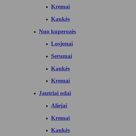
Kremai
Kaukės
Nuo kuperozės
Losjonai
Serumai
Kaukės
Kremai
Jautriai odai
Aliejai
Kremai
Kaukės