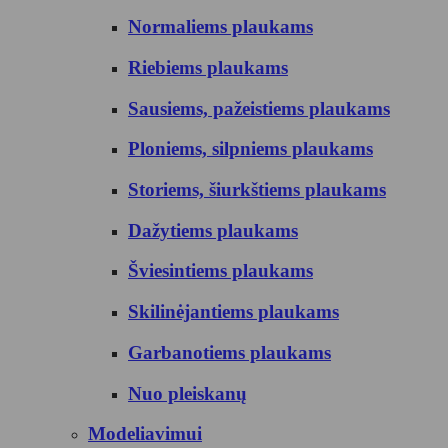
Normaliems plaukams
Riebiems plaukams
Sausiems, pažeistiems plaukams
Ploniems, silpniems plaukams
Storiems, šiurkštiems plaukams
Dažytiems plaukams
Šviesintiems plaukams
Skilinėjantiems plaukams
Garbanotiems plaukams
Nuo pleiskanų
Modeliavimui