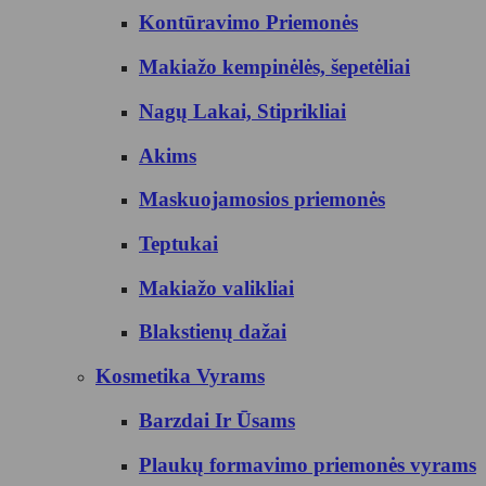
Kontūravimo Priemonės
Makiažo kempinėlės, šepetėliai
Nagų Lakai, Stiprikliai
Akims
Maskuojamosios priemonės
Teptukai
Makiažo valikliai
Blakstienų dažai
Kosmetika Vyrams
Barzdai Ir Ūsams
Plaukų formavimo priemonės vyrams