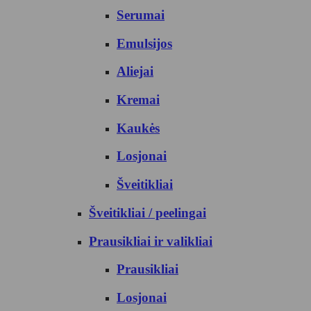
Serumai
Emulsijos
Aliejai
Kremai
Kaukės
Losjonai
Šveitikliai
Šveitikliai / peelingai
Prausikliai ir valikliai
Prausikliai
Losjonai