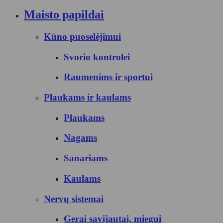
Maisto papildai
Kūno puoselėjimui
Svorio kontrolei
Raumenims ir sportui
Plaukams ir kaulams
Plaukams
Nagams
Sanariams
Kaulams
Nervų sistemai
Gerai savijautai, miegui