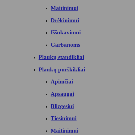
Maitinimui
Drėkinimui
Iššukavimui
Garbanoms
Plaukų standikliai
Plaukų purškikliai
Apimčiai
Apsaugai
Blizgesiui
Tiesinimui
Maitinimui