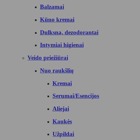
Balzamai
Kūno kremai
Dulksna, dezodorantai
Intymiai higienai
Veido priežiūrai
Nuo raukšlių
Kremai
Serumai/Esencijos
Aliejai
Kaukės
Užpildai