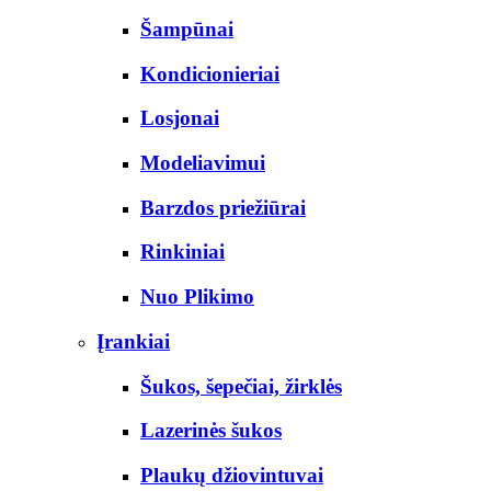
Šampūnai
Kondicionieriai
Losjonai
Modeliavimui
Barzdos priežiūrai
Rinkiniai
Nuo Plikimo
Įrankiai
Šukos, šepečiai, žirklės
Lazerinės šukos
Plaukų džiovintuvai