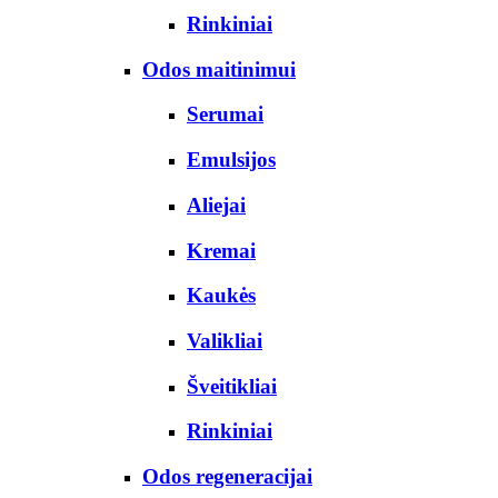
Rinkiniai
Odos maitinimui
Serumai
Emulsijos
Aliejai
Kremai
Kaukės
Valikliai
Šveitikliai
Rinkiniai
Odos regeneracijai