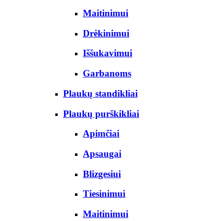
Maitinimui
Drėkinimui
Iššukavimui
Garbanoms
Plaukų standikliai
Plaukų purškikliai
Apimčiai
Apsaugai
Blizgesiui
Tiesinimui
Maitinimui