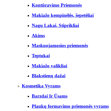
Kontūravimo Priemonės
Makiažo kempinėlės, šepetėliai
Nagų Lakai, Stiprikliai
Akims
Maskuojamosios priemonės
Teptukai
Makiažo valikliai
Blakstienų dažai
Kosmetika Vyrams
Barzdai Ir Ūsams
Plaukų formavimo priemonės vyrams