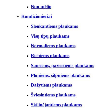
Nuo utėlių
Kondicionieriai
Slenkantiems plaukams
Visų tipų plaukams
Normaliems plaukams
Riebiems plaukams
Sausiems, pažeistiems plaukams
Ploniems, silpniems plaukams
Dažytiems plaukams
Šviesintiems plaukams
Skilinėjantiems plaukams