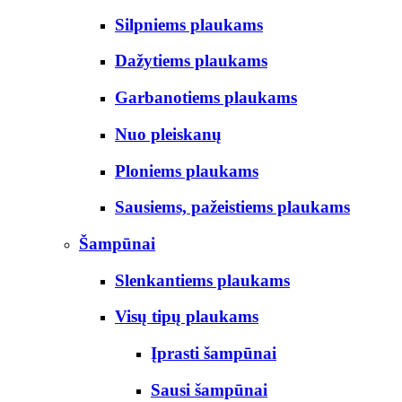
Silpniems plaukams
Dažytiems plaukams
Garbanotiems plaukams
Nuo pleiskanų
Ploniems plaukams
Sausiems, pažeistiems plaukams
Šampūnai
Slenkantiems plaukams
Visų tipų plaukams
Įprasti šampūnai
Sausi šampūnai