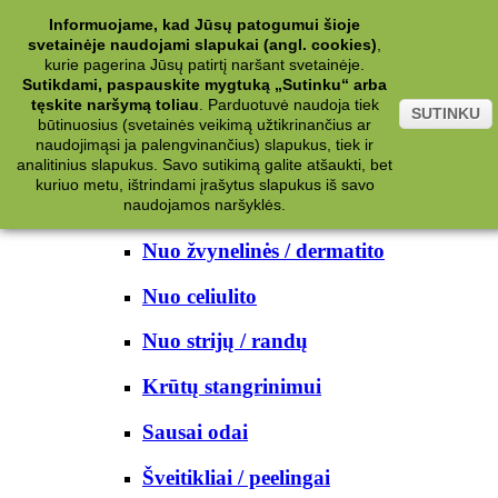
Kategorijos
Informuojame, kad Jūsų patogumui šioje
svetainėje naudojami slapukai (angl. cookies)
,
Kosmetika
kurie pagerina Jūsų patirtį naršant svetainėje.
Sutikdami, paspauskite mygtuką „Sutinku“ arba
tęskite naršymą toliau
.
Parduotuvė naudoja tiek
Kūno priežiūrai
SUTINKU
būtinuosius (svetainės veikimą užtikrinančius ar
naudojimąsi ja palengvinančius) slapukus, tiek ir
Nuo prakaito
analitinius slapukus. Savo sutikimą galite atšaukti, bet
kuriuo metu, ištrindami įrašytus slapukus iš savo
Kūno prausikliai
naudojamos naršyklės.
Nuo žvynelinės / dermatito
Nuo celiulito
Nuo strijų / randų
Krūtų stangrinimui
Sausai odai
Šveitikliai / peelingai