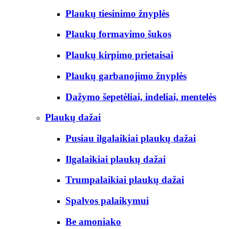
Plaukų tiesinimo žnyplės
Plaukų formavimo šukos
Plaukų kirpimo prietaisai
Plaukų garbanojimo žnyplės
Dažymo šepetėliai, indeliai, mentelės
Plaukų dažai
Pusiau ilgalaikiai plaukų dažai
Ilgalaikiai plaukų dažai
Trumpalaikiai plaukų dažai
Spalvos palaikymui
Be amoniako