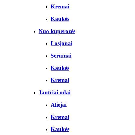
Kremai
Kaukės
Nuo kuperozės
Losjonai
Serumai
Kaukės
Kremai
Jautriai odai
Aliejai
Kremai
Kaukės