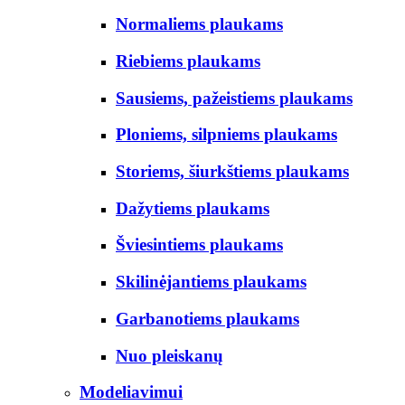
Normaliems plaukams
Riebiems plaukams
Sausiems, pažeistiems plaukams
Ploniems, silpniems plaukams
Storiems, šiurkštiems plaukams
Dažytiems plaukams
Šviesintiems plaukams
Skilinėjantiems plaukams
Garbanotiems plaukams
Nuo pleiskanų
Modeliavimui