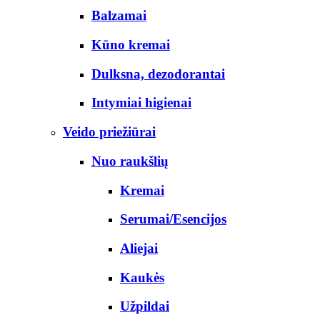
Balzamai
Kūno kremai
Dulksna, dezodorantai
Intymiai higienai
Veido priežiūrai
Nuo raukšlių
Kremai
Serumai/Esencijos
Aliejai
Kaukės
Užpildai