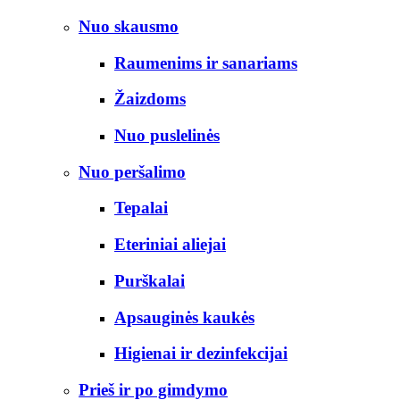
Nuo skausmo
Raumenims ir sanariams
Žaizdoms
Nuo puslelinės
Nuo peršalimo
Tepalai
Eteriniai aliejai
Purškalai
Apsauginės kaukės
Higienai ir dezinfekcijai
Prieš ir po gimdymo