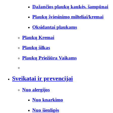
Dažančios plaukų kaukės, šampūnai
Plaukų šviesinimo milteliai/kremai
Oksidantai plaukams
Plaukų Kremai
Plaukų šilkas
Plaukų Priežiūra Vaikams
Sveikatai ir prevencijai
Nuo alergijos
Nuo knarkimo
Nuo šienligės