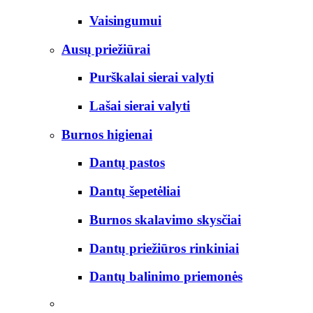
Vaisingumui
Ausų priežiūrai
Purškalai sierai valyti
Lašai sierai valyti
Burnos higienai
Dantų pastos
Dantų šepetėliai
Burnos skalavimo skysčiai
Dantų priežiūros rinkiniai
Dantų balinimo priemonės