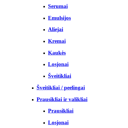
Serumai
Emulsijos
Aliejai
Kremai
Kaukės
Losjonai
Šveitikliai
Šveitikliai / peelingai
Prausikliai ir valikliai
Prausikliai
Losjonai