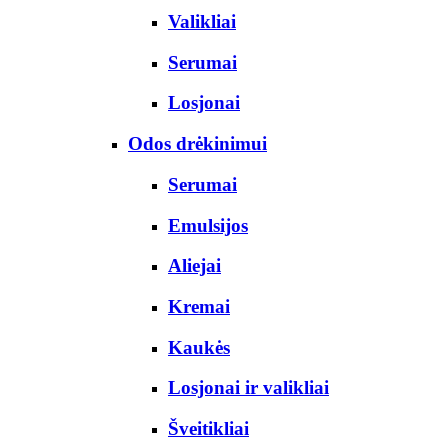
Valikliai
Serumai
Losjonai
Odos drėkinimui
Serumai
Emulsijos
Aliejai
Kremai
Kaukės
Losjonai ir valikliai
Šveitikliai