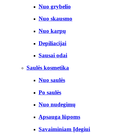
Nuo grybelio
Nuo skausmo
Nuo karpų
Depiliacijai
Sausai odai
Saulės kosmetika
Nuo saulės
Po saulės
Nuo nudegimų
Apsauga lūpoms
Savaiminiam Įdegiui