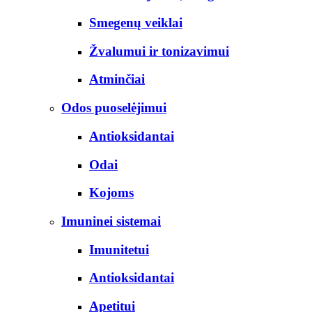
Smegenų veiklai
Žvalumui ir tonizavimui
Atminčiai
Odos puoselėjimui
Antioksidantai
Odai
Kojoms
Imuninei sistemai
Imunitetui
Antioksidantai
Apetitui