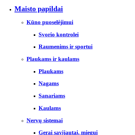
Maisto papildai
Kūno puoselėjimui
Svorio kontrolei
Raumenims ir sportui
Plaukams ir kaulams
Plaukams
Nagams
Sanariams
Kaulams
Nervų sistemai
Gerai savijautai, miegui