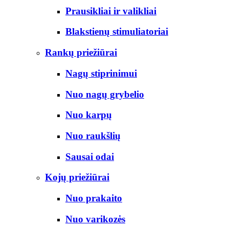
Prausikliai ir valikliai
Blakstienų stimuliatoriai
Rankų priežiūrai
Nagų stiprinimui
Nuo nagų grybelio
Nuo karpų
Nuo raukšlių
Sausai odai
Kojų priežiūrai
Nuo prakaito
Nuo varikozės