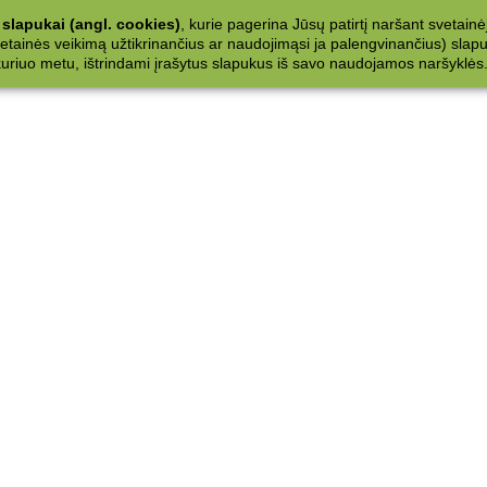
slapukai (angl. cookies)
, kurie pagerina Jūsų patirtį naršant svetainė
ainės veikimą užtikrinančius ar naudojimąsi ja palengvinančius) slapuku
 kuriuo metu, ištrindami įrašytus slapukus iš savo naudojamos naršyklės