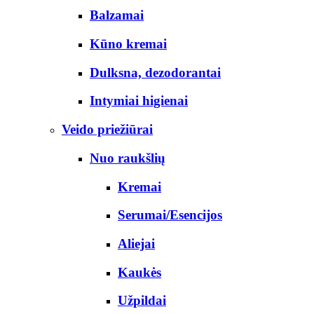
Balzamai
Kūno kremai
Dulksna, dezodorantai
Intymiai higienai
Veido priežiūrai
Nuo raukšlių
Kremai
Serumai/Esencijos
Aliejai
Kaukės
Užpildai