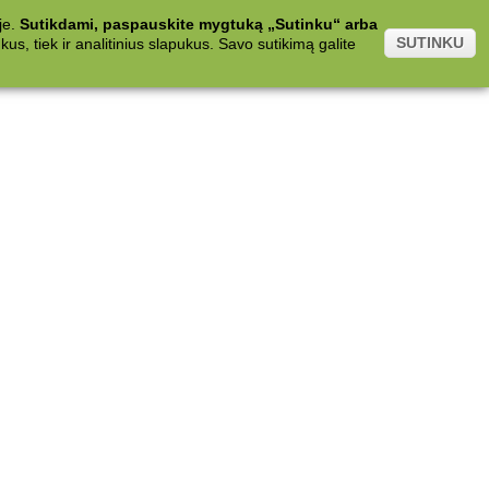
je.
Sutikdami, paspauskite mygtuką „Sutinku“ arba
SUTINKU
s, tiek ir analitinius slapukus. Savo sutikimą galite
.