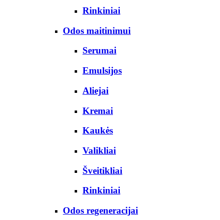
Rinkiniai
Odos maitinimui
Serumai
Emulsijos
Aliejai
Kremai
Kaukės
Valikliai
Šveitikliai
Rinkiniai
Odos regeneracijai