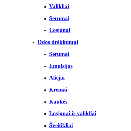
Valikliai
Serumai
Losjonai
Odos drėkinimui
Serumai
Emulsijos
Aliejai
Kremai
Kaukės
Losjonai ir valikliai
Šveitikliai