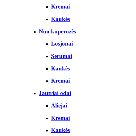
Kremai
Kaukės
Nuo kuperozės
Losjonai
Serumai
Kaukės
Kremai
Jautriai odai
Aliejai
Kremai
Kaukės