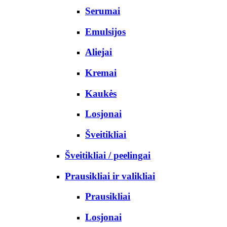
Serumai
Emulsijos
Aliejai
Kremai
Kaukės
Losjonai
Šveitikliai
Šveitikliai / peelingai
Prausikliai ir valikliai
Prausikliai
Losjonai