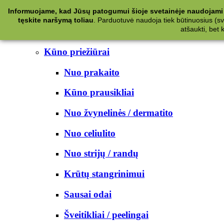
Kategorijos
Informuojame, kad Jūsų patogumui šioje svetainėje naudojami 
tęskite naršymą toliau
.
Parduotuvė naudoja tiek būtinuosius (svet
Kosmetika
atšaukti, bet
Kūno priežiūrai
Nuo prakaito
Kūno prausikliai
Nuo žvynelinės / dermatito
Nuo celiulito
Nuo strijų / randų
Krūtų stangrinimui
Sausai odai
Šveitikliai / peelingai