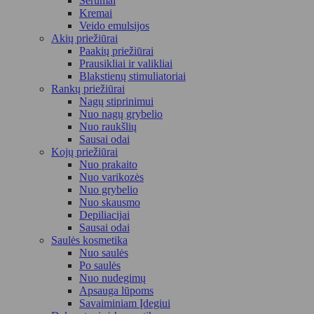
Serumai
Kremai
Veido emulsijos
Akių priežiūrai
Paakių priežiūrai
Prausikliai ir valikliai
Blakstienų stimuliatoriai
Rankų priežiūrai
Nagų stiprinimui
Nuo nagų grybelio
Nuo raukšlių
Sausai odai
Kojų priežiūrai
Nuo prakaito
Nuo varikozės
Nuo grybelio
Nuo skausmo
Depiliacijai
Sausai odai
Saulės kosmetika
Nuo saulės
Po saulės
Nuo nudegimų
Apsauga lūpoms
Savaiminiam Įdegiui