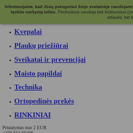
Kategorijos
Informuojame, kad Jūsų patogumui šioje svetainėje naudojami 
tęskite naršymą toliau
.
Parduotuvė naudoja tiek būtinuosius (svet
Kosmetika
atšaukti, bet
Kvepalai
Plaukų priežiūrai
Sveikatai ir prevencijai
Maisto papildai
Technika
Ortopedinės prekės
RINKINIAI
Pristatymas nuo 2 EUR
+370 654 60406