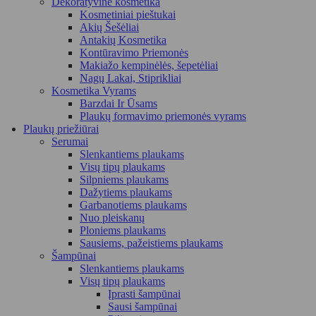
Dekoratyvinė kosmetika
Kosmetiniai pieštukai
Akių Šešėliai
Antakių Kosmetika
Kontūravimo Priemonės
Makiažo kempinėlės, šepetėliai
Nagų Lakai, Stiprikliai
Kosmetika Vyrams
Barzdai Ir Ūsams
Plaukų formavimo priemonės vyrams
Plaukų priežiūrai
Serumai
Slenkantiems plaukams
Visų tipų plaukams
Silpniems plaukams
Dažytiems plaukams
Garbanotiems plaukams
Nuo pleiskanų
Ploniems plaukams
Sausiems, pažeistiems plaukams
Šampūnai
Slenkantiems plaukams
Visų tipų plaukams
Įprasti šampūnai
Sausi šampūnai