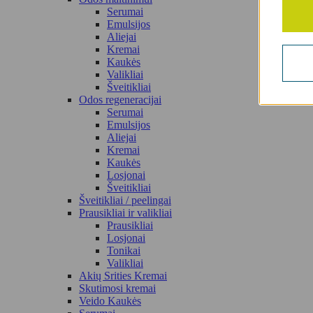
Serumai
Emulsijos
Aliejai
Kremai
Kaukės
Valikliai
Šveitikliai
Odos regeneracijai
Serumai
Emulsijos
Aliejai
Kremai
Kaukės
Losjonai
Šveitikliai
Šveitikliai / peelingai
Prausikliai ir valikliai
Prausikliai
Losjonai
Tonikai
Valikliai
Akių Srities Kremai
Skutimosi kremai
Veido Kaukės