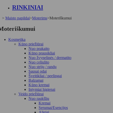
RINKINIAI
>
Maisto papildai
>
Moterims
>
Moteriškumui
Moteriškumui
Kosmetika
Kūno priežiūrai
Nuo prakaito
Kūno prausikliai
Nuo žvynelinės / dermatito
Nuo celiulito
Nuo strijų / randų
Sausai odai
Šveitikliai / peelingai
Balzamai
Kūno kremai
Intymiai higienai
Veido priežiūrai
Nuo raukšlių
Kremai
Serumai/Esencijos
Aliejai