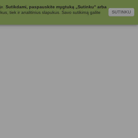
je.
Sutikdami, paspauskite mygtuką „Sutinku“ arba
SUTINKU
s, tiek ir analitinius slapukus. Savo sutikimą galite
.