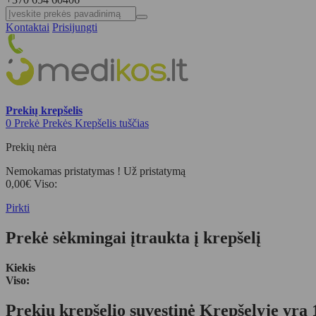
Kontaktai
Prisijungti
Prekių krepšelis
0
Prekė
Prekės
Krepšelis tuščias
Prekių nėra
Nemokamas pristatymas !
Už pristatymą
0,00€
Viso:
Pirkti
Prekė sėkmingai įtraukta į krepšelį
Kiekis
Viso:
Prekių krepšelio suvestinė
Krepšelyje yra 