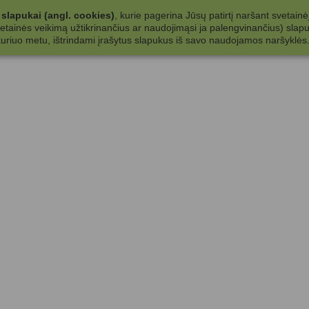
slapukai (angl. cookies)
, kurie pagerina Jūsų patirtį naršant svetainė
ainės veikimą užtikrinančius ar naudojimąsi ja palengvinančius) slapuku
 kuriuo metu, ištrindami įrašytus slapukus iš savo naudojamos naršyklės