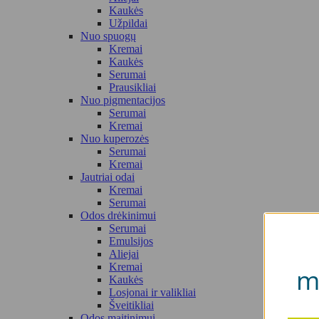
Kaukės
Užpildai
Nuo spuogų
Kremai
Kaukės
Serumai
Prausikliai
Nuo pigmentacijos
Serumai
Kremai
Nuo kuperozės
Serumai
Kremai
Jautriai odai
Kremai
Serumai
Odos drėkinimui
Serumai
Emulsijos
Aliejai
Kremai
m
Kaukės
Losjonai ir valikliai
Šveitikliai
Odos maitinimui