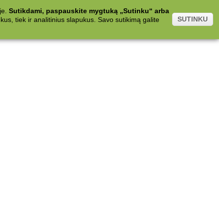
je.
Sutikdami, paspauskite mygtuką „Sutinku“ arba
SUTINKU
s, tiek ir analitinius slapukus. Savo sutikimą galite
.