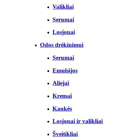
Valikliai
Serumai
Losjonai
Odos drėkinimui
Serumai
Emulsijos
Aliejai
Kremai
Kaukės
Losjonai ir valikliai
Šveitikliai