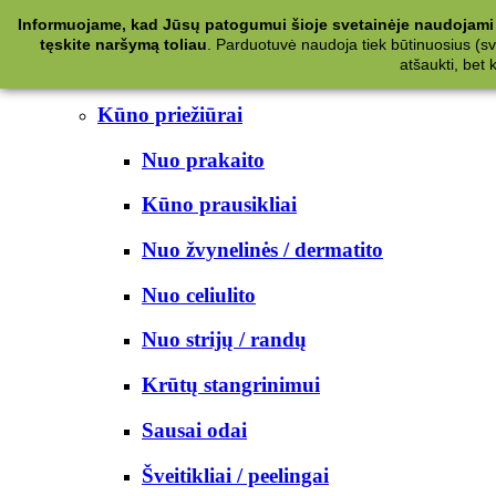
Kategorijos
Informuojame, kad Jūsų patogumui šioje svetainėje naudojami 
tęskite naršymą toliau
.
Parduotuvė naudoja tiek būtinuosius (svet
Kosmetika
atšaukti, bet
Kūno priežiūrai
Nuo prakaito
Kūno prausikliai
Nuo žvynelinės / dermatito
Nuo celiulito
Nuo strijų / randų
Krūtų stangrinimui
Sausai odai
Šveitikliai / peelingai