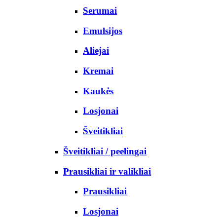
Serumai
Emulsijos
Aliejai
Kremai
Kaukės
Losjonai
Šveitikliai
Šveitikliai / peelingai
Prausikliai ir valikliai
Prausikliai
Losjonai