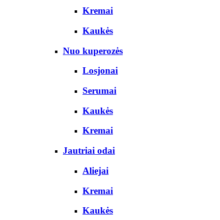
Kremai
Kaukės
Nuo kuperozės
Losjonai
Serumai
Kaukės
Kremai
Jautriai odai
Aliejai
Kremai
Kaukės