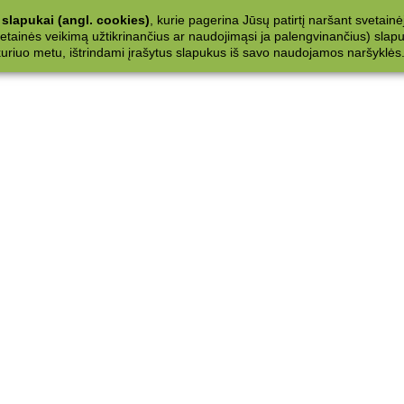
slapukai (angl. cookies)
, kurie pagerina Jūsų patirtį naršant svetainė
ainės veikimą užtikrinančius ar naudojimąsi ja palengvinančius) slapuku
 kuriuo metu, ištrindami įrašytus slapukus iš savo naudojamos naršyklės