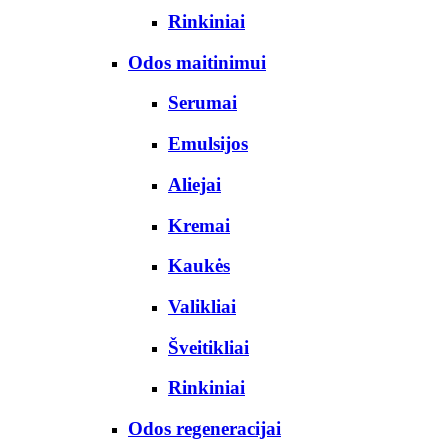
Rinkiniai
Odos maitinimui
Serumai
Emulsijos
Aliejai
Kremai
Kaukės
Valikliai
Šveitikliai
Rinkiniai
Odos regeneracijai