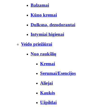
Balzamai
Kūno kremai
Dulksna, dezodorantai
Intymiai higienai
Veido priežiūrai
Nuo raukšlių
Kremai
Serumai/Esencijos
Aliejai
Kaukės
Užpildai