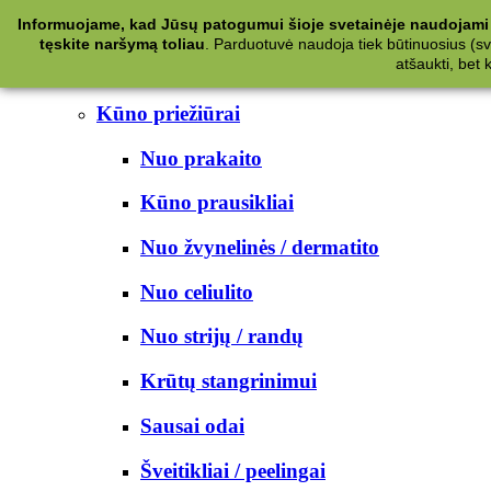
Kategorijos
Informuojame, kad Jūsų patogumui šioje svetainėje naudojami 
tęskite naršymą toliau
.
Parduotuvė naudoja tiek būtinuosius (svet
Kosmetika
atšaukti, bet
Kūno priežiūrai
Nuo prakaito
Kūno prausikliai
Nuo žvynelinės / dermatito
Nuo celiulito
Nuo strijų / randų
Krūtų stangrinimui
Sausai odai
Šveitikliai / peelingai