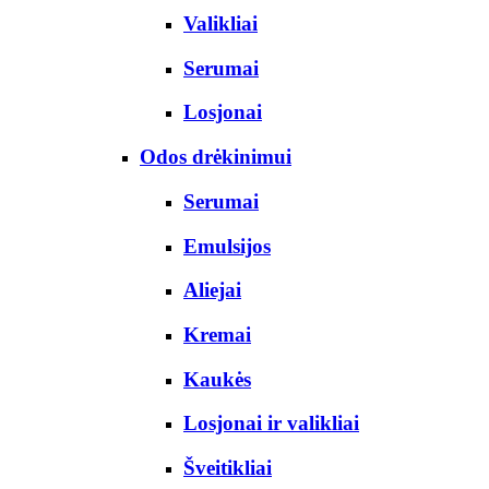
Valikliai
Serumai
Losjonai
Odos drėkinimui
Serumai
Emulsijos
Aliejai
Kremai
Kaukės
Losjonai ir valikliai
Šveitikliai