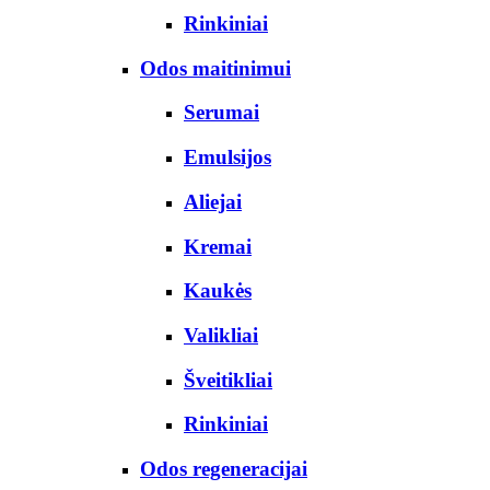
Rinkiniai
Odos maitinimui
Serumai
Emulsijos
Aliejai
Kremai
Kaukės
Valikliai
Šveitikliai
Rinkiniai
Odos regeneracijai