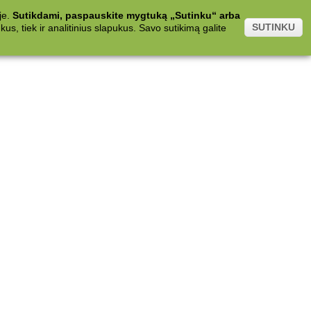
je.
Sutikdami, paspauskite mygtuką „Sutinku“ arba
SUTINKU
s, tiek ir analitinius slapukus. Savo sutikimą galite
.