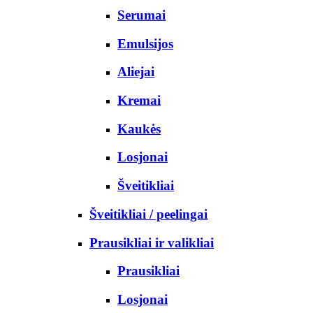
Serumai
Emulsijos
Aliejai
Kremai
Kaukės
Losjonai
Šveitikliai
Šveitikliai / peelingai
Prausikliai ir valikliai
Prausikliai
Losjonai