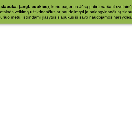
slapukai (angl. cookies)
, kurie pagerina Jūsų patirtį naršant svetainė
ainės veikimą užtikrinančius ar naudojimąsi ja palengvinančius) slapuku
 kuriuo metu, ištrindami įrašytus slapukus iš savo naudojamos naršyklės