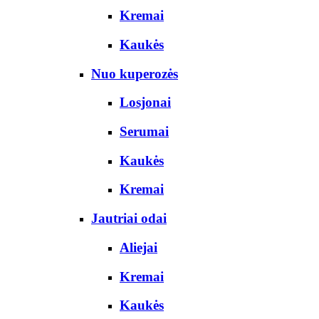
Kremai
Kaukės
Nuo kuperozės
Losjonai
Serumai
Kaukės
Kremai
Jautriai odai
Aliejai
Kremai
Kaukės