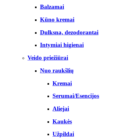
Balzamai
Kūno kremai
Dulksna, dezodorantai
Intymiai higienai
Veido priežiūrai
Nuo raukšlių
Kremai
Serumai/Esencijos
Aliejai
Kaukės
Užpildai