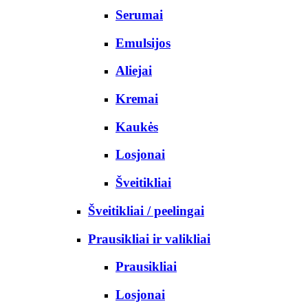
Serumai
Emulsijos
Aliejai
Kremai
Kaukės
Losjonai
Šveitikliai
Šveitikliai / peelingai
Prausikliai ir valikliai
Prausikliai
Losjonai