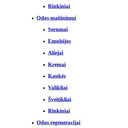
Rinkiniai
Odos maitinimui
Serumai
Emulsijos
Aliejai
Kremai
Kaukės
Valikliai
Šveitikliai
Rinkiniai
Odos regeneracijai