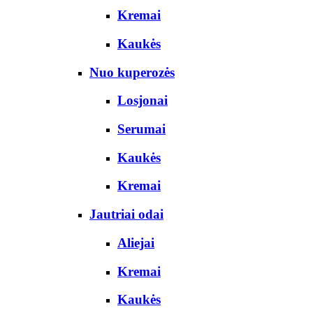
Kremai
Kaukės
Nuo kuperozės
Losjonai
Serumai
Kaukės
Kremai
Jautriai odai
Aliejai
Kremai
Kaukės