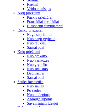
Serumai
Kremai
Veido emulsijos
Akių priežiūrai
Paakių priežiūrai
Prausikliai ir valikliai
Blakstienų stimuliatoriai
Rankų priežiūrai
Nagų stiprinimui
Nuo nagų grybelio
Nuo raukšlių
Sausai odai
Kojų priežiūrai
Nuo prakaito
Nuo varikozės
Nuo grybelio
Nuo skausmo
Depiliacijai
Sausai odai
Saulės kosmetika
Nuo saulės
Po saulės
Nuo nudegimų
Apsauga lūpoms
Savaiminiam Įdegiui