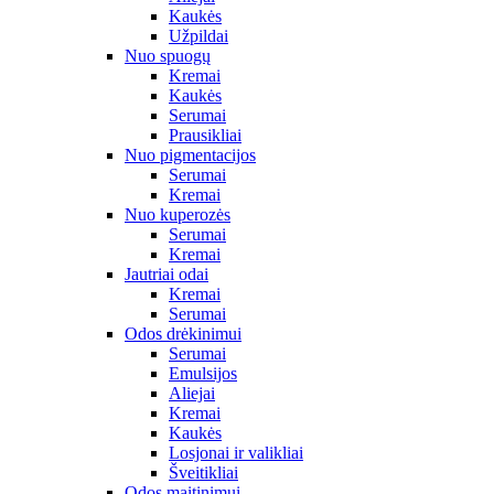
Kaukės
Užpildai
Nuo spuogų
Kremai
Kaukės
Serumai
Prausikliai
Nuo pigmentacijos
Serumai
Kremai
Nuo kuperozės
Serumai
Kremai
Jautriai odai
Kremai
Serumai
Odos drėkinimui
Serumai
Emulsijos
Aliejai
Kremai
Kaukės
Losjonai ir valikliai
Šveitikliai
Odos maitinimui