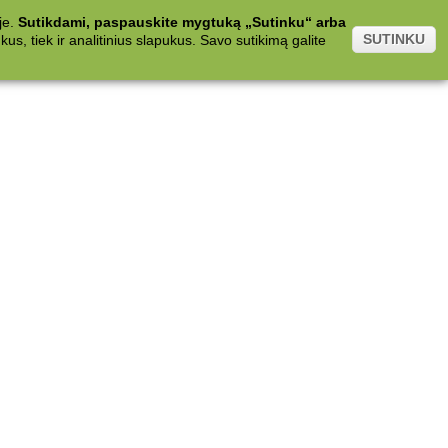
je.
Sutikdami, paspauskite mygtuką „Sutinku“ arba
SUTINKU
s, tiek ir analitinius slapukus. Savo sutikimą galite
.