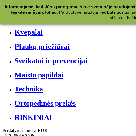
Kategorijos
Informuojame, kad Jūsų patogumui šioje svetainėje naudojami 
tęskite naršymą toliau
.
Parduotuvė naudoja tiek būtinuosius (svet
Kosmetika
atšaukti, bet
Kvepalai
Plaukų priežiūrai
Sveikatai ir prevencijai
Maisto papildai
Technika
Ortopedinės prekės
RINKINIAI
Pristatymas nuo 2 EUR
+370 654 60406