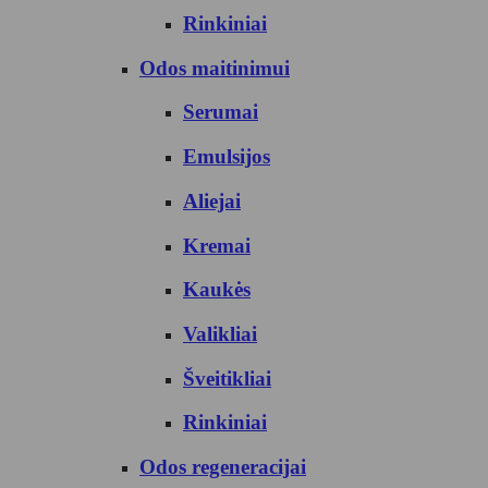
Rinkiniai
Odos maitinimui
Serumai
Emulsijos
Aliejai
Kremai
Kaukės
Valikliai
Šveitikliai
Rinkiniai
Odos regeneracijai