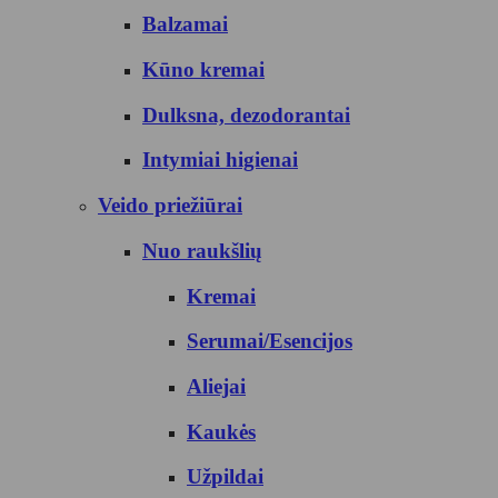
Balzamai
Kūno kremai
Dulksna, dezodorantai
Intymiai higienai
Veido priežiūrai
Nuo raukšlių
Kremai
Serumai/Esencijos
Aliejai
Kaukės
Užpildai