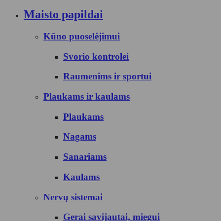
Maisto papildai
Kūno puoselėjimui
Svorio kontrolei
Raumenims ir sportui
Plaukams ir kaulams
Plaukams
Nagams
Sanariams
Kaulams
Nervų sistemai
Gerai savijautai, miegui