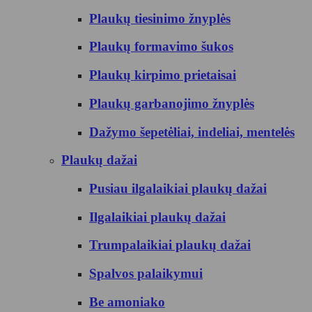
Plaukų tiesinimo žnyplės
Plaukų formavimo šukos
Plaukų kirpimo prietaisai
Plaukų garbanojimo žnyplės
Dažymo šepetėliai, indeliai, mentelės
Plaukų dažai
Pusiau ilgalaikiai plaukų dažai
Ilgalaikiai plaukų dažai
Trumpalaikiai plaukų dažai
Spalvos palaikymui
Be amoniako