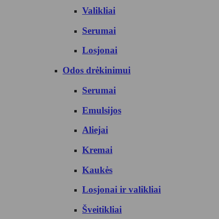
Valikliai
Serumai
Losjonai
Odos drėkinimui
Serumai
Emulsijos
Aliejai
Kremai
Kaukės
Losjonai ir valikliai
Šveitikliai