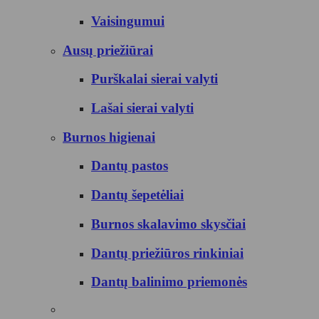
Vaisingumui
Ausų priežiūrai
Purškalai sierai valyti
Lašai sierai valyti
Burnos higienai
Dantų pastos
Dantų šepetėliai
Burnos skalavimo skysčiai
Dantų priežiūros rinkiniai
Dantų balinimo priemonės