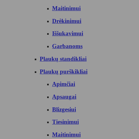
Maitinimui
Drėkinimui
Iššukavimui
Garbanoms
Plaukų standikliai
Plaukų purškikliai
Apimčiai
Apsaugai
Blizgesiui
Tiesinimui
Maitinimui