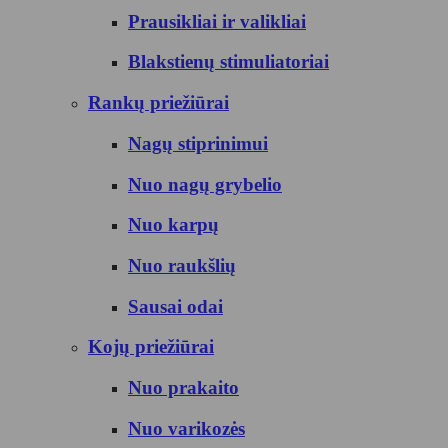
Prausikliai ir valikliai
Blakstienų stimuliatoriai
Rankų priežiūrai
Nagų stiprinimui
Nuo nagų grybelio
Nuo karpų
Nuo raukšlių
Sausai odai
Kojų priežiūrai
Nuo prakaito
Nuo varikozės