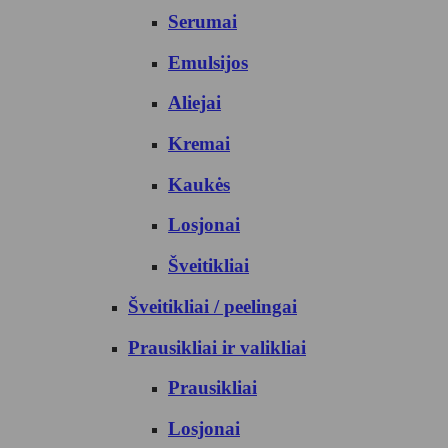
Serumai
Emulsijos
Aliejai
Kremai
Kaukės
Losjonai
Šveitikliai
Šveitikliai / peelingai
Prausikliai ir valikliai
Prausikliai
Losjonai