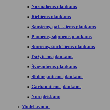
Normaliems plaukams
Riebiems plaukams
Sausiems, pažeistiems plaukams
Ploniems, silpniems plaukams
Storiems, šiurkštiems plaukams
Dažytiems plaukams
Šviesintiems plaukams
Skilinėjantiems plaukams
Garbanotiems plaukams
Nuo pleiskanų
Modeliavimui