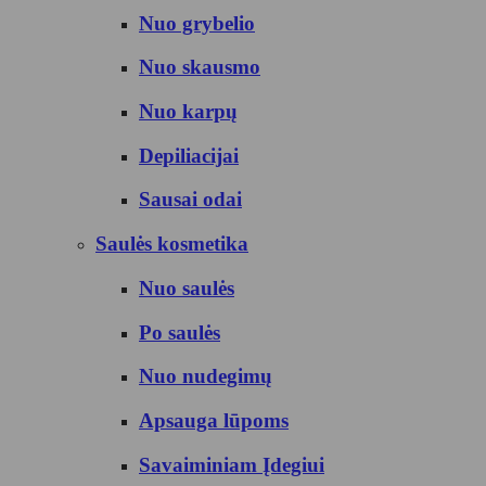
Nuo grybelio
Nuo skausmo
Nuo karpų
Depiliacijai
Sausai odai
Saulės kosmetika
Nuo saulės
Po saulės
Nuo nudegimų
Apsauga lūpoms
Savaiminiam Įdegiui