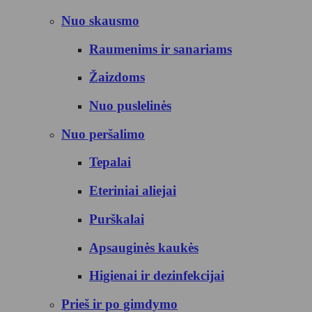
Nuo skausmo
Raumenims ir sanariams
Žaizdoms
Nuo puslelinės
Nuo peršalimo
Tepalai
Eteriniai aliejai
Purškalai
Apsauginės kaukės
Higienai ir dezinfekcijai
Prieš ir po gimdymo