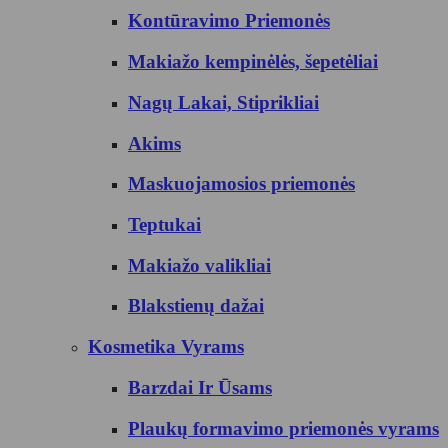
Kontūravimo Priemonės
Makiažo kempinėlės, šepetėliai
Nagų Lakai, Stiprikliai
Akims
Maskuojamosios priemonės
Teptukai
Makiažo valikliai
Blakstienų dažai
Kosmetika Vyrams
Barzdai Ir Ūsams
Plaukų formavimo priemonės vyrams