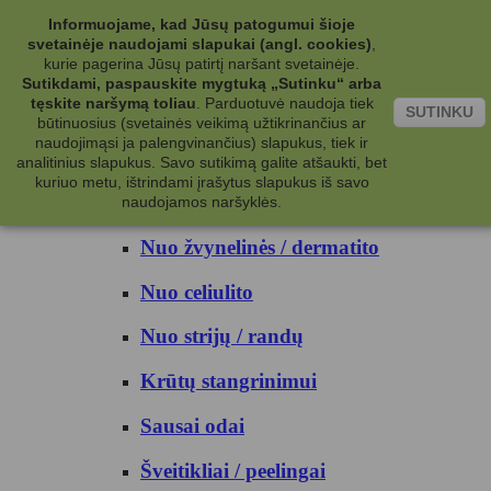
Kategorijos
Informuojame, kad Jūsų patogumui šioje
svetainėje naudojami slapukai (angl. cookies)
,
Kosmetika
kurie pagerina Jūsų patirtį naršant svetainėje.
Sutikdami, paspauskite mygtuką „Sutinku“ arba
tęskite naršymą toliau
.
Parduotuvė naudoja tiek
Kūno priežiūrai
SUTINKU
būtinuosius (svetainės veikimą užtikrinančius ar
naudojimąsi ja palengvinančius) slapukus, tiek ir
Nuo prakaito
analitinius slapukus. Savo sutikimą galite atšaukti, bet
kuriuo metu, ištrindami įrašytus slapukus iš savo
Kūno prausikliai
naudojamos naršyklės.
Nuo žvynelinės / dermatito
Nuo celiulito
Nuo strijų / randų
Krūtų stangrinimui
Sausai odai
Šveitikliai / peelingai