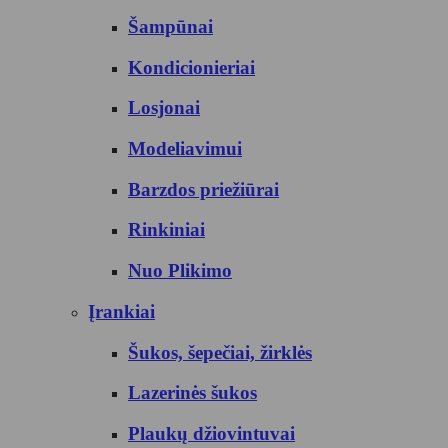
Šampūnai
Kondicionieriai
Losjonai
Modeliavimui
Barzdos priežiūrai
Rinkiniai
Nuo Plikimo
Įrankiai
Šukos, šepečiai, žirklės
Lazerinės šukos
Plaukų džiovintuvai