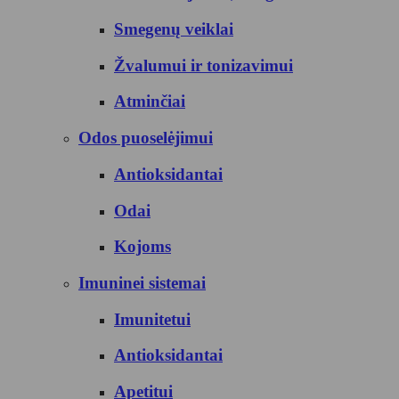
Smegenų veiklai
Žvalumui ir tonizavimui
Atminčiai
Odos puoselėjimui
Antioksidantai
Odai
Kojoms
Imuninei sistemai
Imunitetui
Antioksidantai
Apetitui