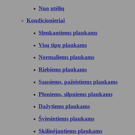
Nuo utėlių
Kondicionieriai
Slenkantiems plaukams
Visų tipų plaukams
Normaliems plaukams
Riebiems plaukams
Sausiems, pažeistiems plaukams
Ploniems, silpniems plaukams
Dažytiems plaukams
Šviesintiems plaukams
Skilinėjantiems plaukams