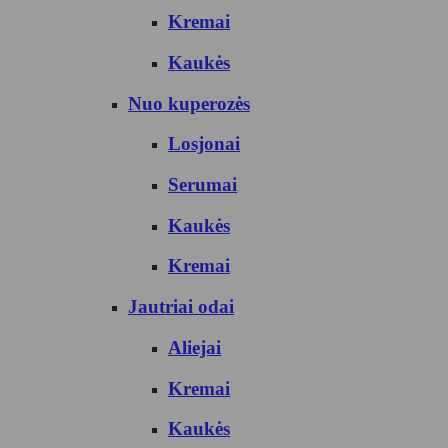
Kremai
Kaukės
Nuo kuperozės
Losjonai
Serumai
Kaukės
Kremai
Jautriai odai
Aliejai
Kremai
Kaukės