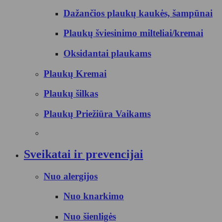
Dažančios plaukų kaukės, šampūnai
Plaukų šviesinimo milteliai/kremai
Oksidantai plaukams
Plaukų Kremai
Plaukų šilkas
Plaukų Priežiūra Vaikams
Sveikatai ir prevencijai
Nuo alergijos
Nuo knarkimo
Nuo šienligės