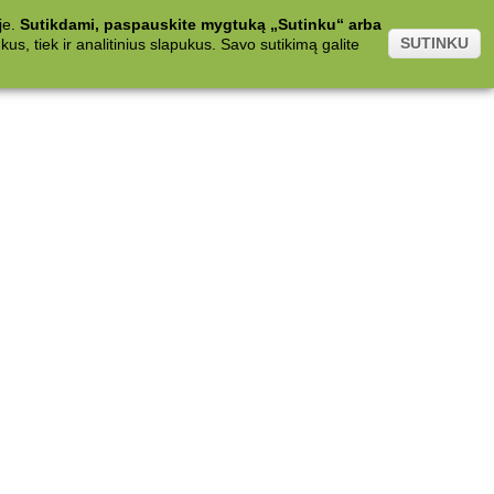
je.
Sutikdami, paspauskite mygtuką „Sutinku“ arba
SUTINKU
s, tiek ir analitinius slapukus. Savo sutikimą galite
.