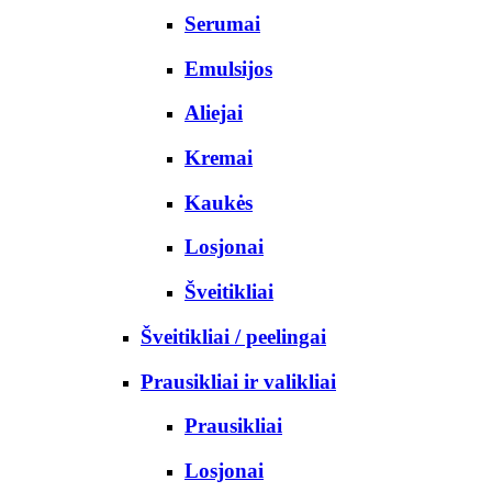
Serumai
Emulsijos
Aliejai
Kremai
Kaukės
Losjonai
Šveitikliai
Šveitikliai / peelingai
Prausikliai ir valikliai
Prausikliai
Losjonai