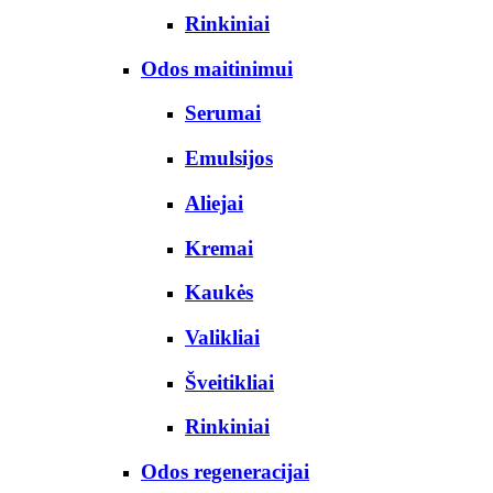
Rinkiniai
Odos maitinimui
Serumai
Emulsijos
Aliejai
Kremai
Kaukės
Valikliai
Šveitikliai
Rinkiniai
Odos regeneracijai