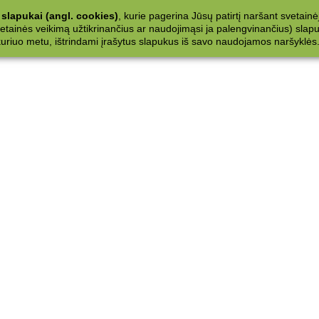
slapukai (angl. cookies)
, kurie pagerina Jūsų patirtį naršant svetainė
ainės veikimą užtikrinančius ar naudojimąsi ja palengvinančius) slapuku
 kuriuo metu, ištrindami įrašytus slapukus iš savo naudojamos naršyklės