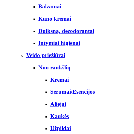
Balzamai
Kūno kremai
Dulksna, dezodorantai
Intymiai higienai
Veido priežiūrai
Nuo raukšlių
Kremai
Serumai/Esencijos
Aliejai
Kaukės
Užpildai