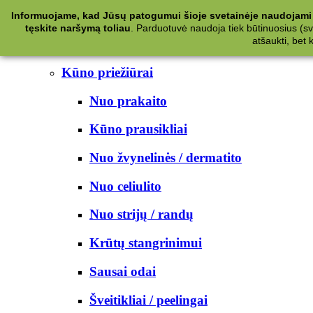
Kategorijos
Informuojame, kad Jūsų patogumui šioje svetainėje naudojami 
tęskite naršymą toliau
.
Parduotuvė naudoja tiek būtinuosius (svet
Kosmetika
atšaukti, bet
Kūno priežiūrai
Nuo prakaito
Kūno prausikliai
Nuo žvynelinės / dermatito
Nuo celiulito
Nuo strijų / randų
Krūtų stangrinimui
Sausai odai
Šveitikliai / peelingai