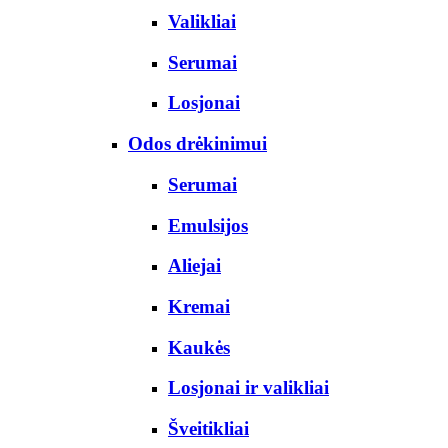
Valikliai
Serumai
Losjonai
Odos drėkinimui
Serumai
Emulsijos
Aliejai
Kremai
Kaukės
Losjonai ir valikliai
Šveitikliai