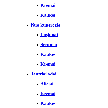
Kremai
Kaukės
Nuo kuperozės
Losjonai
Serumai
Kaukės
Kremai
Jautriai odai
Aliejai
Kremai
Kaukės