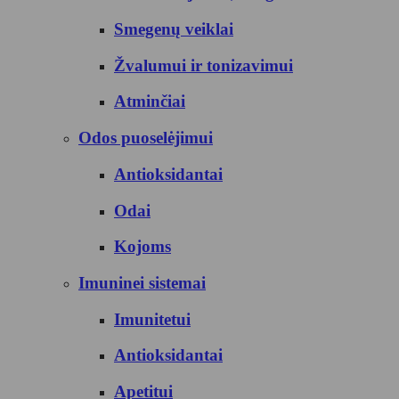
Smegenų veiklai
Žvalumui ir tonizavimui
Atminčiai
Odos puoselėjimui
Antioksidantai
Odai
Kojoms
Imuninei sistemai
Imunitetui
Antioksidantai
Apetitui