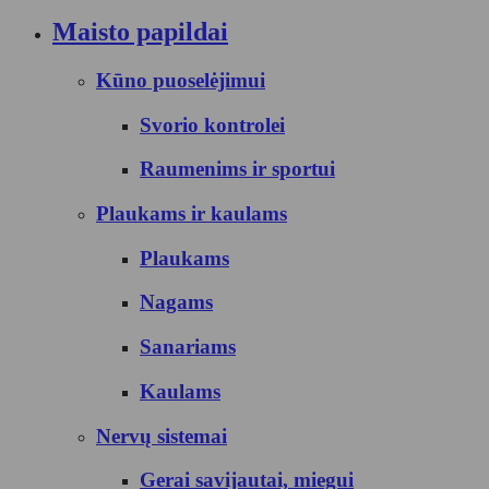
Maisto papildai
Kūno puoselėjimui
Svorio kontrolei
Raumenims ir sportui
Plaukams ir kaulams
Plaukams
Nagams
Sanariams
Kaulams
Nervų sistemai
Gerai savijautai, miegui