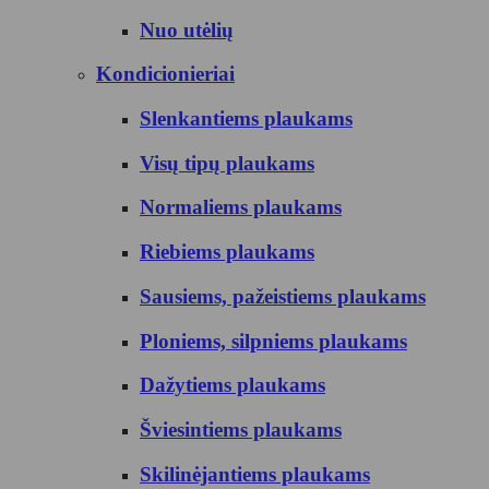
Nuo utėlių
Kondicionieriai
Slenkantiems plaukams
Visų tipų plaukams
Normaliems plaukams
Riebiems plaukams
Sausiems, pažeistiems plaukams
Ploniems, silpniems plaukams
Dažytiems plaukams
Šviesintiems plaukams
Skilinėjantiems plaukams