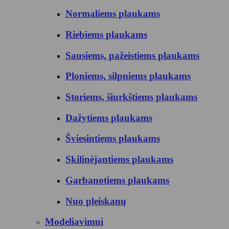
Normaliems plaukams
Riebiems plaukams
Sausiems, pažeistiems plaukams
Ploniems, silpniems plaukams
Storiems, šiurkštiems plaukams
Dažytiems plaukams
Šviesintiems plaukams
Skilinėjantiems plaukams
Garbanotiems plaukams
Nuo pleiskanų
Modeliavimui