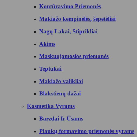
Kontūravimo Priemonės
Makiažo kempinėlės, šepetėliai
Nagų Lakai, Stiprikliai
Akims
Maskuojamosios priemonės
Teptukai
Makiažo valikliai
Blakstienų dažai
Kosmetika Vyrams
Barzdai Ir Ūsams
Plaukų formavimo priemonės vyrams