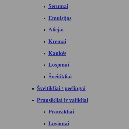
Serumai
Emulsijos
Aliejai
Kremai
Kaukės
Losjonai
Šveitikliai
Šveitikliai / peelingai
Prausikliai ir valikliai
Prausikliai
Losjonai