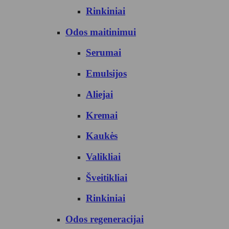
Rinkiniai
Odos maitinimui
Serumai
Emulsijos
Aliejai
Kremai
Kaukės
Valikliai
Šveitikliai
Rinkiniai
Odos regeneracijai