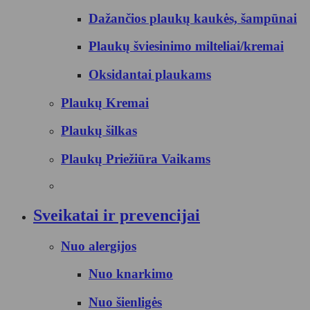
Dažančios plaukų kaukės, šampūnai
Plaukų šviesinimo milteliai/kremai
Oksidantai plaukams
Plaukų Kremai
Plaukų šilkas
Plaukų Priežiūra Vaikams
Sveikatai ir prevencijai
Nuo alergijos
Nuo knarkimo
Nuo šienligės