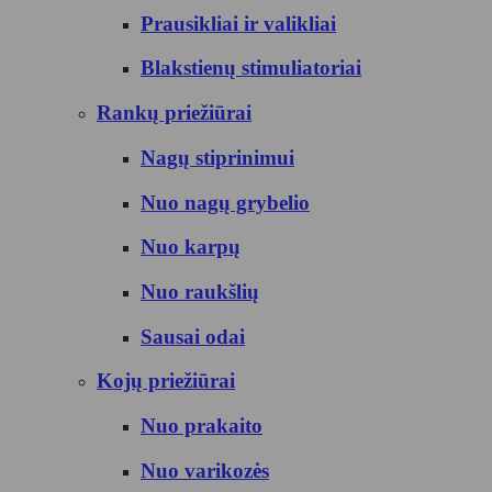
Prausikliai ir valikliai
Blakstienų stimuliatoriai
Rankų priežiūrai
Nagų stiprinimui
Nuo nagų grybelio
Nuo karpų
Nuo raukšlių
Sausai odai
Kojų priežiūrai
Nuo prakaito
Nuo varikozės