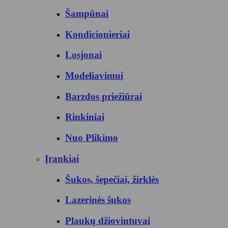
Šampūnai
Kondicionieriai
Losjonai
Modeliavimui
Barzdos priežiūrai
Rinkiniai
Nuo Plikimo
Įrankiai
Šukos, šepečiai, žirklės
Lazerinės šukos
Plaukų džiovintuvai