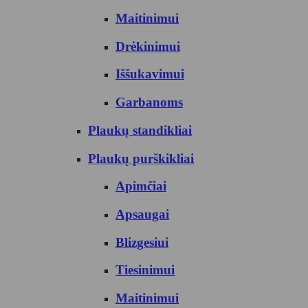
Maitinimui
Drėkinimui
Iššukavimui
Garbanoms
Plaukų standikliai
Plaukų purškikliai
Apimčiai
Apsaugai
Blizgesiui
Tiesinimui
Maitinimui