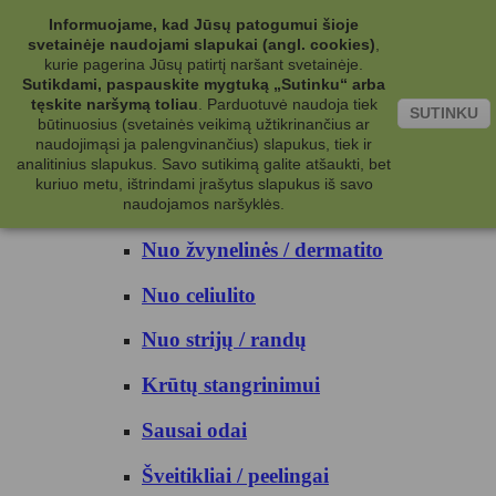
Kategorijos
Informuojame, kad Jūsų patogumui šioje
svetainėje naudojami slapukai (angl. cookies)
,
Kosmetika
kurie pagerina Jūsų patirtį naršant svetainėje.
Sutikdami, paspauskite mygtuką „Sutinku“ arba
tęskite naršymą toliau
.
Parduotuvė naudoja tiek
Kūno priežiūrai
SUTINKU
būtinuosius (svetainės veikimą užtikrinančius ar
naudojimąsi ja palengvinančius) slapukus, tiek ir
Nuo prakaito
analitinius slapukus. Savo sutikimą galite atšaukti, bet
kuriuo metu, ištrindami įrašytus slapukus iš savo
Kūno prausikliai
naudojamos naršyklės.
Nuo žvynelinės / dermatito
Nuo celiulito
Nuo strijų / randų
Krūtų stangrinimui
Sausai odai
Šveitikliai / peelingai