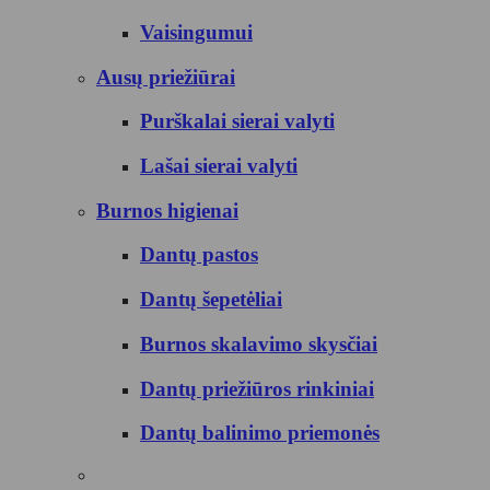
Vaisingumui
Ausų priežiūrai
Purškalai sierai valyti
Lašai sierai valyti
Burnos higienai
Dantų pastos
Dantų šepetėliai
Burnos skalavimo skysčiai
Dantų priežiūros rinkiniai
Dantų balinimo priemonės