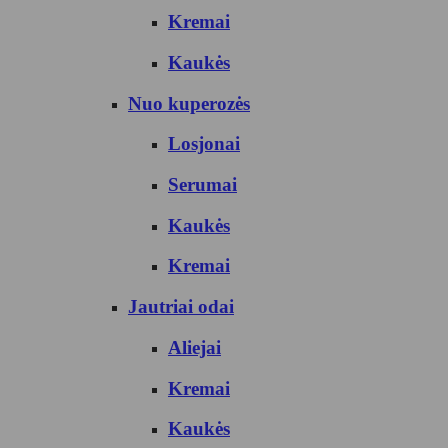
Kremai
Kaukės
Nuo kuperozės
Losjonai
Serumai
Kaukės
Kremai
Jautriai odai
Aliejai
Kremai
Kaukės