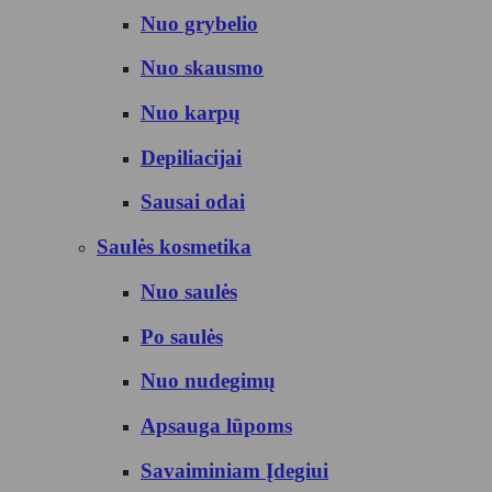
Nuo grybelio
Nuo skausmo
Nuo karpų
Depiliacijai
Sausai odai
Saulės kosmetika
Nuo saulės
Po saulės
Nuo nudegimų
Apsauga lūpoms
Savaiminiam Įdegiui