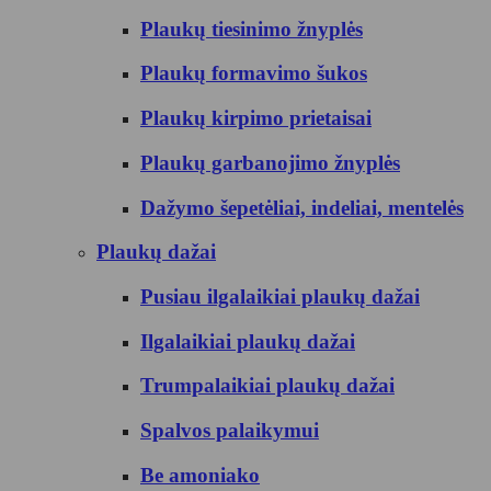
Plaukų tiesinimo žnyplės
Plaukų formavimo šukos
Plaukų kirpimo prietaisai
Plaukų garbanojimo žnyplės
Dažymo šepetėliai, indeliai, mentelės
Plaukų dažai
Pusiau ilgalaikiai plaukų dažai
Ilgalaikiai plaukų dažai
Trumpalaikiai plaukų dažai
Spalvos palaikymui
Be amoniako