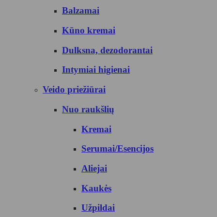
Balzamai
Kūno kremai
Dulksna, dezodorantai
Intymiai higienai
Veido priežiūrai
Nuo raukšlių
Kremai
Serumai/Esencijos
Aliejai
Kaukės
Užpildai