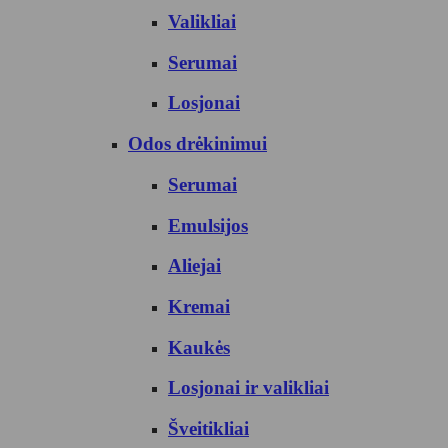
Valikliai
Serumai
Losjonai
Odos drėkinimui
Serumai
Emulsijos
Aliejai
Kremai
Kaukės
Losjonai ir valikliai
Šveitikliai