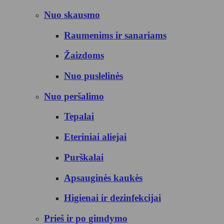
Nuo skausmo
Raumenims ir sanariams
Žaizdoms
Nuo puslelinės
Nuo peršalimo
Tepalai
Eteriniai aliejai
Purškalai
Apsauginės kaukės
Higienai ir dezinfekcijai
Prieš ir po gimdymo