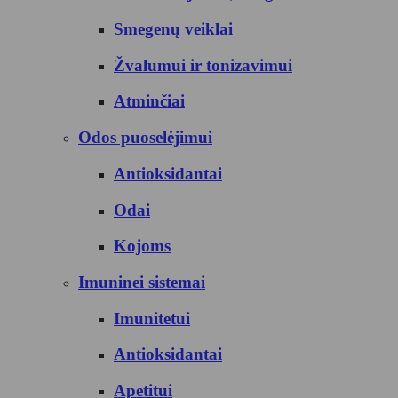
Smegenų veiklai
Žvalumui ir tonizavimui
Atminčiai
Odos puoselėjimui
Antioksidantai
Odai
Kojoms
Imuninei sistemai
Imunitetui
Antioksidantai
Apetitui