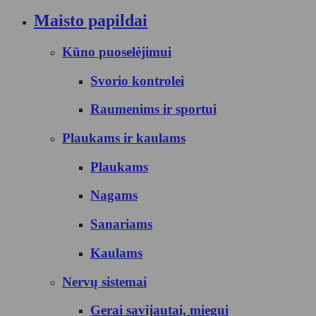
Maisto papildai
Kūno puoselėjimui
Svorio kontrolei
Raumenims ir sportui
Plaukams ir kaulams
Plaukams
Nagams
Sanariams
Kaulams
Nervų sistemai
Gerai savijautai, miegui