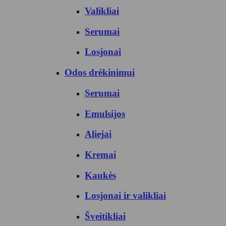
Valikliai
Serumai
Losjonai
Odos drėkinimui
Serumai
Emulsijos
Aliejai
Kremai
Kaukės
Losjonai ir valikliai
Šveitikliai