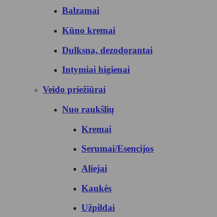
Balzamai
Kūno kremai
Dulksna, dezodorantai
Intymiai higienai
Veido priežiūrai
Nuo raukšlių
Kremai
Serumai/Esencijos
Aliejai
Kaukės
Užpildai