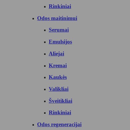
Rinkiniai
Odos maitinimui
Serumai
Emulsijos
Aliejai
Kremai
Kaukės
Valikliai
Šveitikliai
Rinkiniai
Odos regeneracijai