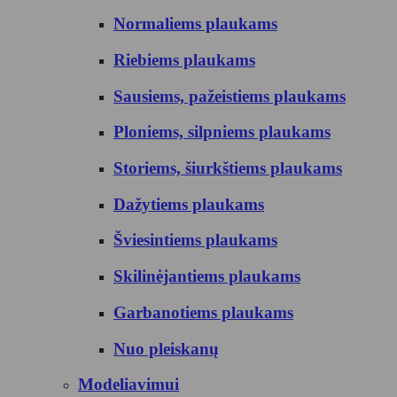
Normaliems plaukams
Riebiems plaukams
Sausiems, pažeistiems plaukams
Ploniems, silpniems plaukams
Storiems, šiurkštiems plaukams
Dažytiems plaukams
Šviesintiems plaukams
Skilinėjantiems plaukams
Garbanotiems plaukams
Nuo pleiskanų
Modeliavimui