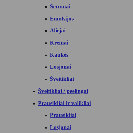
Serumai
Emulsijos
Aliejai
Kremai
Kaukės
Losjonai
Šveitikliai
Šveitikliai / peelingai
Prausikliai ir valikliai
Prausikliai
Losjonai