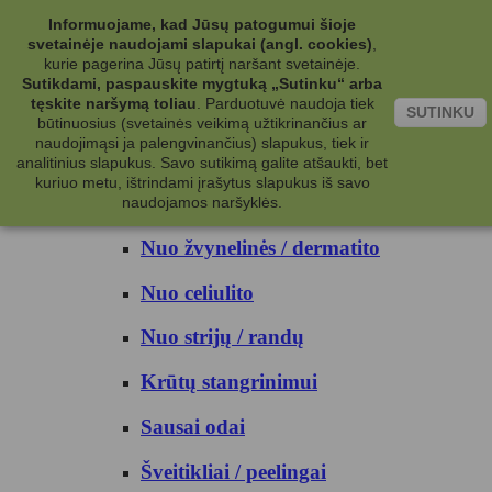
Kategorijos
Informuojame, kad Jūsų patogumui šioje
svetainėje naudojami slapukai (angl. cookies)
,
Kosmetika
kurie pagerina Jūsų patirtį naršant svetainėje.
Sutikdami, paspauskite mygtuką „Sutinku“ arba
tęskite naršymą toliau
.
Parduotuvė naudoja tiek
Kūno priežiūrai
SUTINKU
būtinuosius (svetainės veikimą užtikrinančius ar
naudojimąsi ja palengvinančius) slapukus, tiek ir
Nuo prakaito
analitinius slapukus. Savo sutikimą galite atšaukti, bet
kuriuo metu, ištrindami įrašytus slapukus iš savo
Kūno prausikliai
naudojamos naršyklės.
Nuo žvynelinės / dermatito
Nuo celiulito
Nuo strijų / randų
Krūtų stangrinimui
Sausai odai
Šveitikliai / peelingai