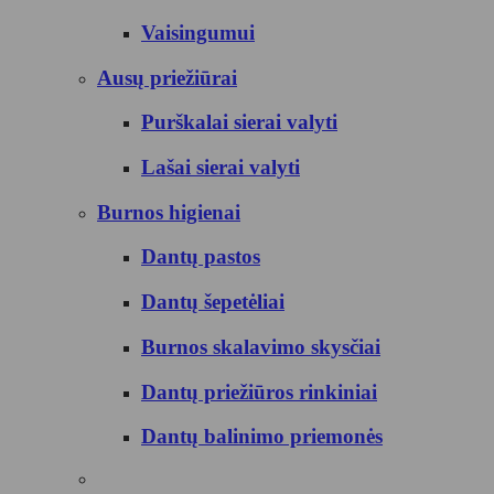
Vaisingumui
Ausų priežiūrai
Purškalai sierai valyti
Lašai sierai valyti
Burnos higienai
Dantų pastos
Dantų šepetėliai
Burnos skalavimo skysčiai
Dantų priežiūros rinkiniai
Dantų balinimo priemonės