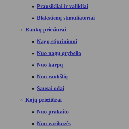
Prausikliai ir valikliai
Blakstienų stimuliatoriai
Rankų priežiūrai
Nagų stiprinimui
Nuo nagų grybelio
Nuo karpų
Nuo raukšlių
Sausai odai
Kojų priežiūrai
Nuo prakaito
Nuo varikozės