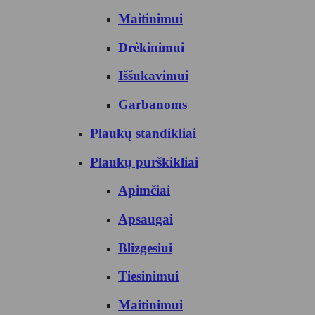
Maitinimui
Drėkinimui
Iššukavimui
Garbanoms
Plaukų standikliai
Plaukų purškikliai
Apimčiai
Apsaugai
Blizgesiui
Tiesinimui
Maitinimui