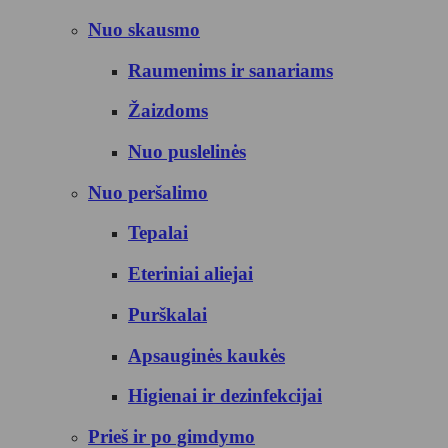
Nuo skausmo
Raumenims ir sanariams
Žaizdoms
Nuo puslelinės
Nuo peršalimo
Tepalai
Eteriniai aliejai
Purškalai
Apsauginės kaukės
Higienai ir dezinfekcijai
Prieš ir po gimdymo