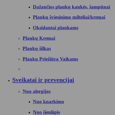
Dažančios plaukų kaukės, šampūnai
Plaukų šviesinimo milteliai/kremai
Oksidantai plaukams
Plaukų Kremai
Plaukų šilkas
Plaukų Priežiūra Vaikams
Sveikatai ir prevencijai
Nuo alergijos
Nuo knarkimo
Nuo šienligės