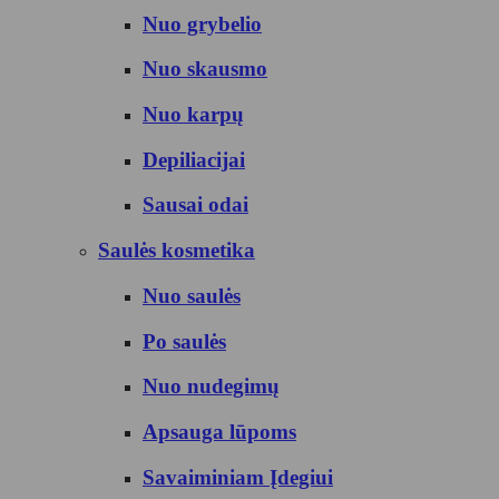
Nuo grybelio
Nuo skausmo
Nuo karpų
Depiliacijai
Sausai odai
Saulės kosmetika
Nuo saulės
Po saulės
Nuo nudegimų
Apsauga lūpoms
Savaiminiam Įdegiui