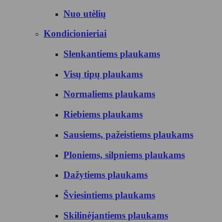
Nuo utėlių
Kondicionieriai
Slenkantiems plaukams
Visų tipų plaukams
Normaliems plaukams
Riebiems plaukams
Sausiems, pažeistiems plaukams
Ploniems, silpniems plaukams
Dažytiems plaukams
Šviesintiems plaukams
Skilinėjantiems plaukams