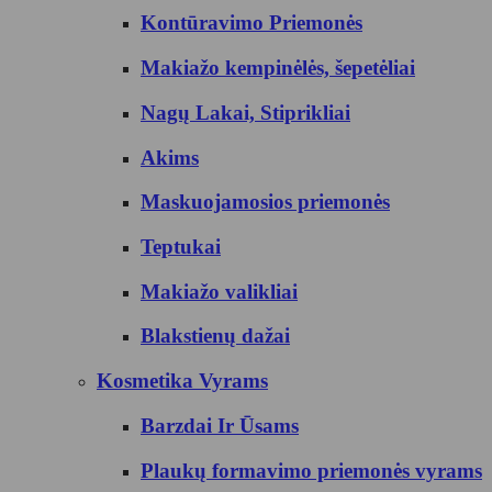
Kontūravimo Priemonės
Makiažo kempinėlės, šepetėliai
Nagų Lakai, Stiprikliai
Akims
Maskuojamosios priemonės
Teptukai
Makiažo valikliai
Blakstienų dažai
Kosmetika Vyrams
Barzdai Ir Ūsams
Plaukų formavimo priemonės vyrams