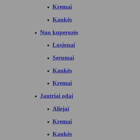
Kremai
Kaukės
Nuo kuperozės
Losjonai
Serumai
Kaukės
Kremai
Jautriai odai
Aliejai
Kremai
Kaukės