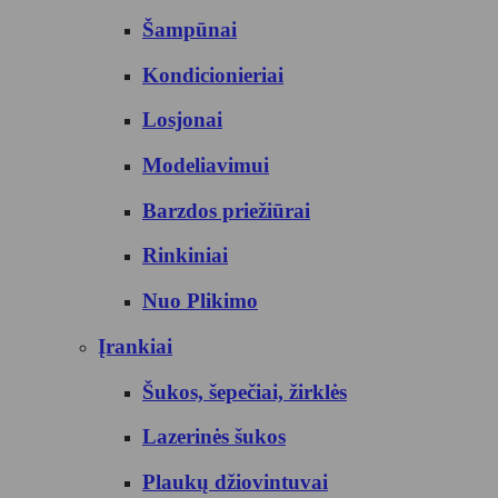
Šampūnai
Kondicionieriai
Losjonai
Modeliavimui
Barzdos priežiūrai
Rinkiniai
Nuo Plikimo
Įrankiai
Šukos, šepečiai, žirklės
Lazerinės šukos
Plaukų džiovintuvai