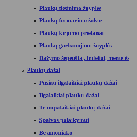
Plaukų tiesinimo žnyplės
Plaukų formavimo šukos
Plaukų kirpimo prietaisai
Plaukų garbanojimo žnyplės
Dažymo šepetėliai, indeliai, mentelės
Plaukų dažai
Pusiau ilgalaikiai plaukų dažai
Ilgalaikiai plaukų dažai
Trumpalaikiai plaukų dažai
Spalvos palaikymui
Be amoniako