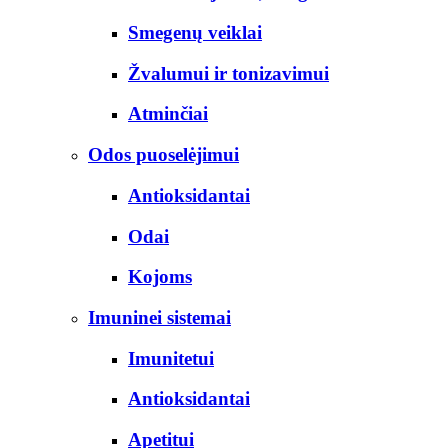
Smegenų veiklai
Žvalumui ir tonizavimui
Atminčiai
Odos puoselėjimui
Antioksidantai
Odai
Kojoms
Imuninei sistemai
Imunitetui
Antioksidantai
Apetitui