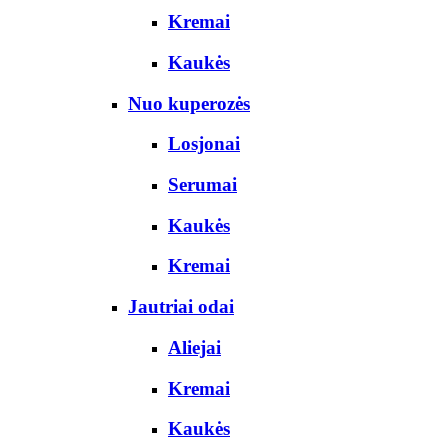
Kremai
Kaukės
Nuo kuperozės
Losjonai
Serumai
Kaukės
Kremai
Jautriai odai
Aliejai
Kremai
Kaukės