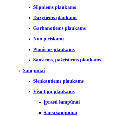
Silpniems plaukams
Dažytiems plaukams
Garbanotiems plaukams
Nuo pleiskanų
Ploniems plaukams
Sausiems, pažeistiems plaukams
Šampūnai
Slenkantiems plaukams
Visų tipų plaukams
Įprasti šampūnai
Sausi šampūnai