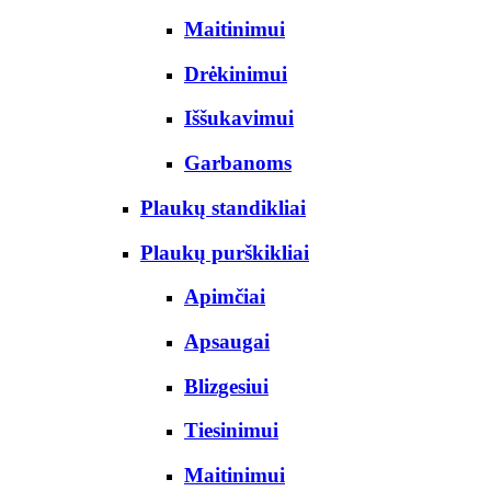
Maitinimui
Drėkinimui
Iššukavimui
Garbanoms
Plaukų standikliai
Plaukų purškikliai
Apimčiai
Apsaugai
Blizgesiui
Tiesinimui
Maitinimui