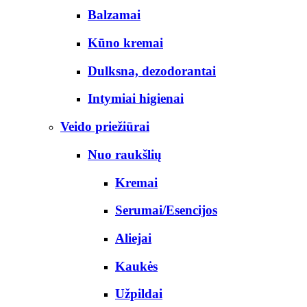
Balzamai
Kūno kremai
Dulksna, dezodorantai
Intymiai higienai
Veido priežiūrai
Nuo raukšlių
Kremai
Serumai/Esencijos
Aliejai
Kaukės
Užpildai