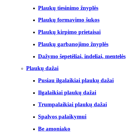
Plaukų tiesinimo žnyplės
Plaukų formavimo šukos
Plaukų kirpimo prietaisai
Plaukų garbanojimo žnyplės
Dažymo šepetėliai, indeliai, mentelės
Plaukų dažai
Pusiau ilgalaikiai plaukų dažai
Ilgalaikiai plaukų dažai
Trumpalaikiai plaukų dažai
Spalvos palaikymui
Be amoniako