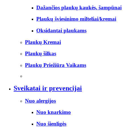
Dažančios plaukų kaukės, šampūnai
Plaukų šviesinimo milteliai/kremai
Oksidantai plaukams
Plaukų Kremai
Plaukų šilkas
Plaukų Priežiūra Vaikams
Sveikatai ir prevencijai
Nuo alergijos
Nuo knarkimo
Nuo šienligės