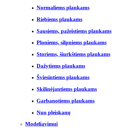
Normaliems plaukams
Riebiems plaukams
Sausiems, pažeistiems plaukams
Ploniems, silpniems plaukams
Storiems, šiurkštiems plaukams
Dažytiems plaukams
Šviesintiems plaukams
Skilinėjantiems plaukams
Garbanotiems plaukams
Nuo pleiskanų
Modeliavimui