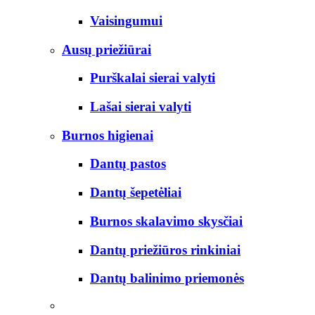
Vaisingumui
Ausų priežiūrai
Purškalai sierai valyti
Lašai sierai valyti
Burnos higienai
Dantų pastos
Dantų šepetėliai
Burnos skalavimo skysčiai
Dantų priežiūros rinkiniai
Dantų balinimo priemonės