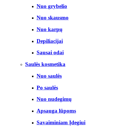
Nuo grybelio
Nuo skausmo
Nuo karpų
Depiliacijai
Sausai odai
Saulės kosmetika
Nuo saulės
Po saulės
Nuo nudegimų
Apsauga lūpoms
Savaiminiam Įdegiui