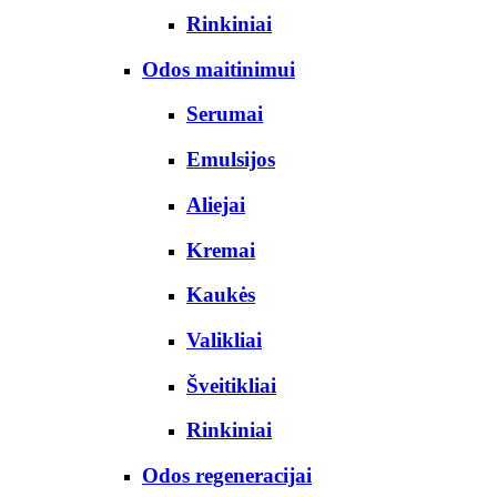
Rinkiniai
Odos maitinimui
Serumai
Emulsijos
Aliejai
Kremai
Kaukės
Valikliai
Šveitikliai
Rinkiniai
Odos regeneracijai