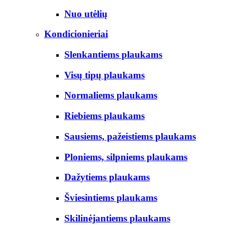
Nuo utėlių
Kondicionieriai
Slenkantiems plaukams
Visų tipų plaukams
Normaliems plaukams
Riebiems plaukams
Sausiems, pažeistiems plaukams
Ploniems, silpniems plaukams
Dažytiems plaukams
Šviesintiems plaukams
Skilinėjantiems plaukams