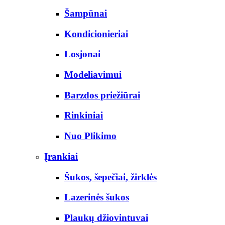
Šampūnai
Kondicionieriai
Losjonai
Modeliavimui
Barzdos priežiūrai
Rinkiniai
Nuo Plikimo
Įrankiai
Šukos, šepečiai, žirklės
Lazerinės šukos
Plaukų džiovintuvai