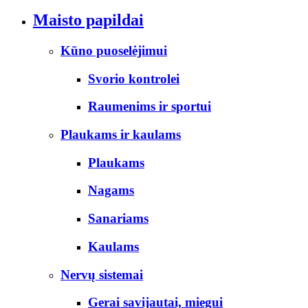
Maisto papildai
Kūno puoselėjimui
Svorio kontrolei
Raumenims ir sportui
Plaukams ir kaulams
Plaukams
Nagams
Sanariams
Kaulams
Nervų sistemai
Gerai savijautai, miegui