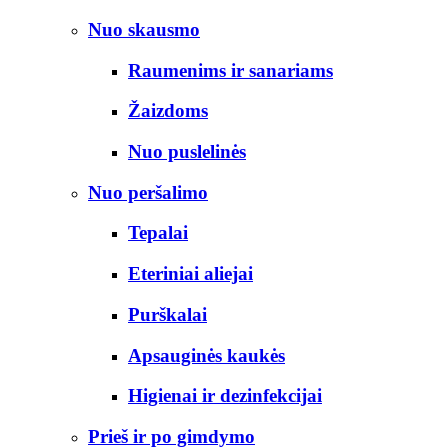
Nuo skausmo
Raumenims ir sanariams
Žaizdoms
Nuo puslelinės
Nuo peršalimo
Tepalai
Eteriniai aliejai
Purškalai
Apsauginės kaukės
Higienai ir dezinfekcijai
Prieš ir po gimdymo