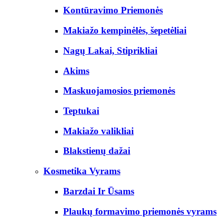
Kontūravimo Priemonės
Makiažo kempinėlės, šepetėliai
Nagų Lakai, Stiprikliai
Akims
Maskuojamosios priemonės
Teptukai
Makiažo valikliai
Blakstienų dažai
Kosmetika Vyrams
Barzdai Ir Ūsams
Plaukų formavimo priemonės vyrams