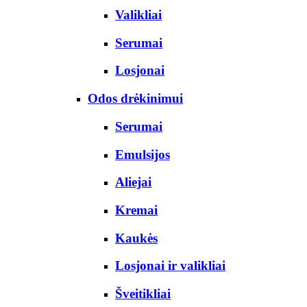
Valikliai
Serumai
Losjonai
Odos drėkinimui
Serumai
Emulsijos
Aliejai
Kremai
Kaukės
Losjonai ir valikliai
Šveitikliai