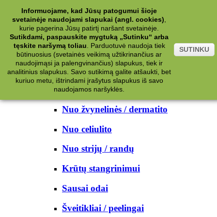
Kategorijos
Informuojame, kad Jūsų patogumui šioje
svetainėje naudojami slapukai (angl. cookies)
,
Kosmetika
kurie pagerina Jūsų patirtį naršant svetainėje.
Sutikdami, paspauskite mygtuką „Sutinku“ arba
tęskite naršymą toliau
.
Parduotuvė naudoja tiek
Kūno priežiūrai
SUTINKU
būtinuosius (svetainės veikimą užtikrinančius ar
naudojimąsi ja palengvinančius) slapukus, tiek ir
Nuo prakaito
analitinius slapukus. Savo sutikimą galite atšaukti, bet
kuriuo metu, ištrindami įrašytus slapukus iš savo
Kūno prausikliai
naudojamos naršyklės.
Nuo žvynelinės / dermatito
Nuo celiulito
Nuo strijų / randų
Krūtų stangrinimui
Sausai odai
Šveitikliai / peelingai