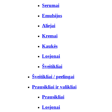
Serumai
Emulsijos
Aliejai
Kremai
Kaukės
Losjonai
Šveitikliai
Šveitikliai / peelingai
Prausikliai ir valikliai
Prausikliai
Losjonai