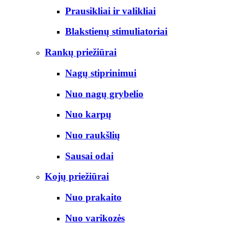
Prausikliai ir valikliai
Blakstienų stimuliatoriai
Rankų priežiūrai
Nagų stiprinimui
Nuo nagų grybelio
Nuo karpų
Nuo raukšlių
Sausai odai
Kojų priežiūrai
Nuo prakaito
Nuo varikozės