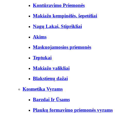
Kontūravimo Priemonės
Makiažo kempinėlės, šepetėliai
Nagų Lakai, Stiprikliai
Akims
Maskuojamosios priemonės
Teptukai
Makiažo valikliai
Blakstienų dažai
Kosmetika Vyrams
Barzdai Ir Ūsams
Plaukų formavimo priemonės vyrams