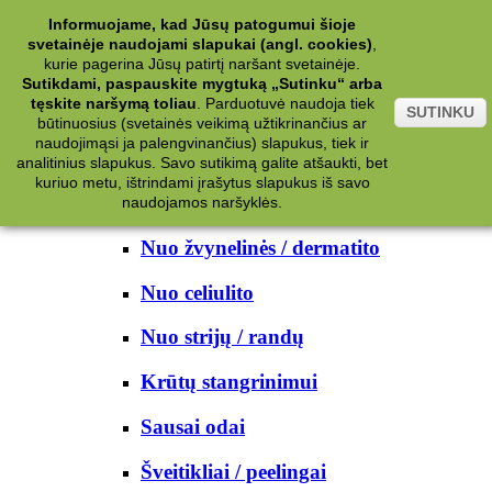
Kategorijos
Informuojame, kad Jūsų patogumui šioje
svetainėje naudojami slapukai (angl. cookies)
,
Kosmetika
kurie pagerina Jūsų patirtį naršant svetainėje.
Sutikdami, paspauskite mygtuką „Sutinku“ arba
tęskite naršymą toliau
.
Parduotuvė naudoja tiek
Kūno priežiūrai
SUTINKU
būtinuosius (svetainės veikimą užtikrinančius ar
naudojimąsi ja palengvinančius) slapukus, tiek ir
Nuo prakaito
analitinius slapukus. Savo sutikimą galite atšaukti, bet
kuriuo metu, ištrindami įrašytus slapukus iš savo
Kūno prausikliai
naudojamos naršyklės.
Nuo žvynelinės / dermatito
Nuo celiulito
Nuo strijų / randų
Krūtų stangrinimui
Sausai odai
Šveitikliai / peelingai