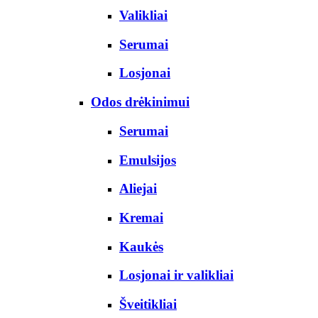
Valikliai
Serumai
Losjonai
Odos drėkinimui
Serumai
Emulsijos
Aliejai
Kremai
Kaukės
Losjonai ir valikliai
Šveitikliai