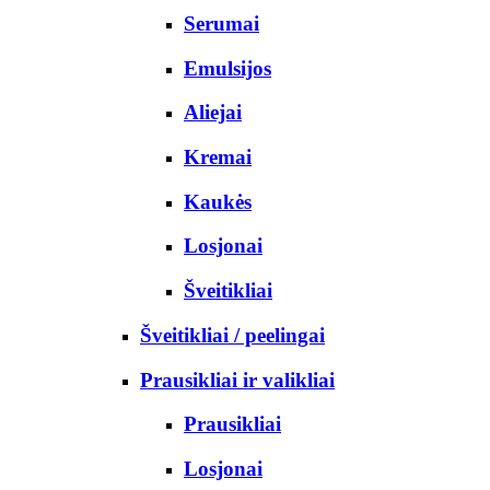
Serumai
Emulsijos
Aliejai
Kremai
Kaukės
Losjonai
Šveitikliai
Šveitikliai / peelingai
Prausikliai ir valikliai
Prausikliai
Losjonai