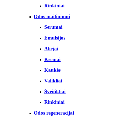
Rinkiniai
Odos maitinimui
Serumai
Emulsijos
Aliejai
Kremai
Kaukės
Valikliai
Šveitikliai
Rinkiniai
Odos regeneracijai