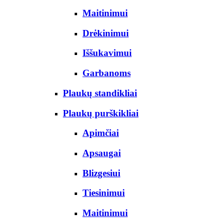
Maitinimui
Drėkinimui
Iššukavimui
Garbanoms
Plaukų standikliai
Plaukų purškikliai
Apimčiai
Apsaugai
Blizgesiui
Tiesinimui
Maitinimui