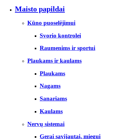
Maisto papildai
Kūno puoselėjimui
Svorio kontrolei
Raumenims ir sportui
Plaukams ir kaulams
Plaukams
Nagams
Sanariams
Kaulams
Nervų sistemai
Gerai savijautai, miegui