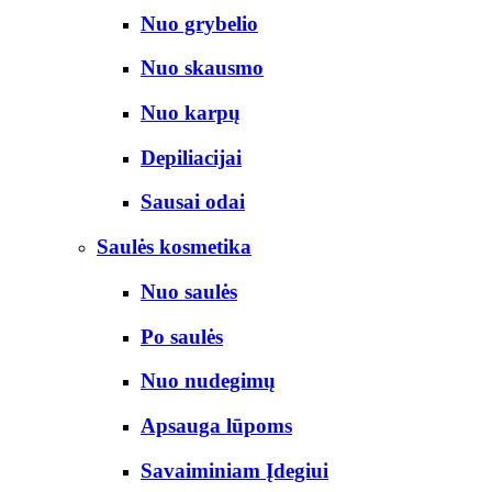
Nuo grybelio
Nuo skausmo
Nuo karpų
Depiliacijai
Sausai odai
Saulės kosmetika
Nuo saulės
Po saulės
Nuo nudegimų
Apsauga lūpoms
Savaiminiam Įdegiui