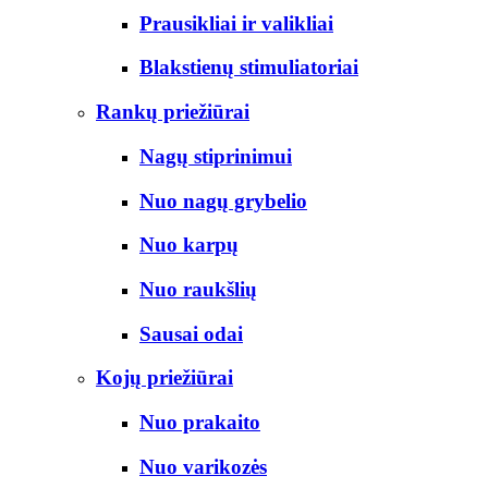
Prausikliai ir valikliai
Blakstienų stimuliatoriai
Rankų priežiūrai
Nagų stiprinimui
Nuo nagų grybelio
Nuo karpų
Nuo raukšlių
Sausai odai
Kojų priežiūrai
Nuo prakaito
Nuo varikozės