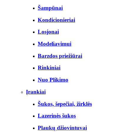
Šampūnai
Kondicionieriai
Losjonai
Modeliavimui
Barzdos priežiūrai
Rinkiniai
Nuo Plikimo
Įrankiai
Šukos, šepečiai, žirklės
Lazerinės šukos
Plaukų džiovintuvai