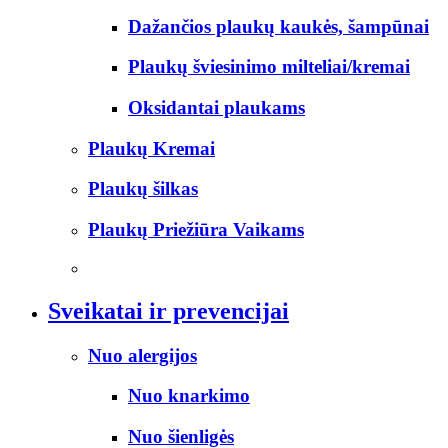
Dažančios plaukų kaukės, šampūnai
Plaukų šviesinimo milteliai/kremai
Oksidantai plaukams
Plaukų Kremai
Plaukų šilkas
Plaukų Priežiūra Vaikams
Sveikatai ir prevencijai
Nuo alergijos
Nuo knarkimo
Nuo šienligės