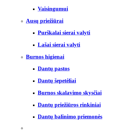
Vaisingumui
Ausų priežiūrai
Purškalai sierai valyti
Lašai sierai valyti
Burnos higienai
Dantų pastos
Dantų šepetėliai
Burnos skalavimo skysčiai
Dantų priežiūros rinkiniai
Dantų balinimo priemonės