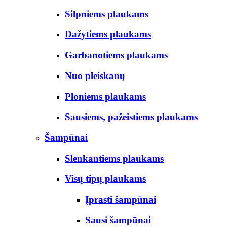
Silpniems plaukams
Dažytiems plaukams
Garbanotiems plaukams
Nuo pleiskanų
Ploniems plaukams
Sausiems, pažeistiems plaukams
Šampūnai
Slenkantiems plaukams
Visų tipų plaukams
Įprasti šampūnai
Sausi šampūnai