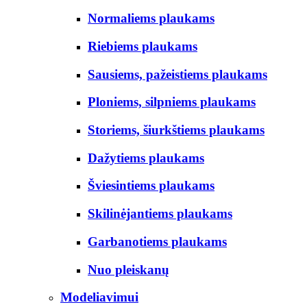
Normaliems plaukams
Riebiems plaukams
Sausiems, pažeistiems plaukams
Ploniems, silpniems plaukams
Storiems, šiurkštiems plaukams
Dažytiems plaukams
Šviesintiems plaukams
Skilinėjantiems plaukams
Garbanotiems plaukams
Nuo pleiskanų
Modeliavimui