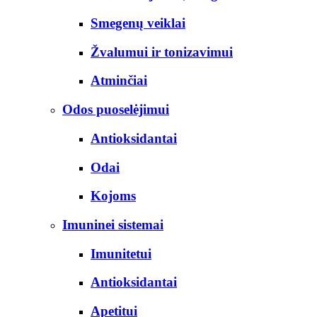
Smegenų veiklai
Žvalumui ir tonizavimui
Atminčiai
Odos puoselėjimui
Antioksidantai
Odai
Kojoms
Imuninei sistemai
Imunitetui
Antioksidantai
Apetitui