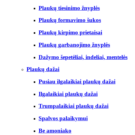
Plaukų tiesinimo žnyplės
Plaukų formavimo šukos
Plaukų kirpimo prietaisai
Plaukų garbanojimo žnyplės
Dažymo šepetėliai, indeliai, mentelės
Plaukų dažai
Pusiau ilgalaikiai plaukų dažai
Ilgalaikiai plaukų dažai
Trumpalaikiai plaukų dažai
Spalvos palaikymui
Be amoniako