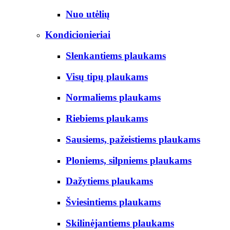
Nuo utėlių
Kondicionieriai
Slenkantiems plaukams
Visų tipų plaukams
Normaliems plaukams
Riebiems plaukams
Sausiems, pažeistiems plaukams
Ploniems, silpniems plaukams
Dažytiems plaukams
Šviesintiems plaukams
Skilinėjantiems plaukams