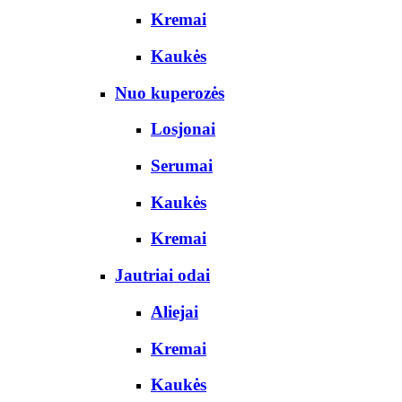
Kremai
Kaukės
Nuo kuperozės
Losjonai
Serumai
Kaukės
Kremai
Jautriai odai
Aliejai
Kremai
Kaukės