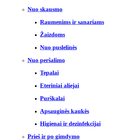
Nuo skausmo
Raumenims ir sanariams
Žaizdoms
Nuo puslelinės
Nuo peršalimo
Tepalai
Eteriniai aliejai
Purškalai
Apsauginės kaukės
Higienai ir dezinfekcijai
Prieš ir po gimdymo