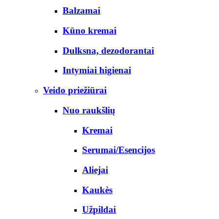
Balzamai
Kūno kremai
Dulksna, dezodorantai
Intymiai higienai
Veido priežiūrai
Nuo raukšlių
Kremai
Serumai/Esencijos
Aliejai
Kaukės
Užpildai