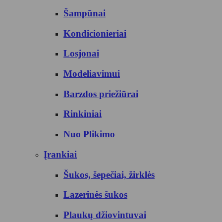
Šampūnai
Kondicionieriai
Losjonai
Modeliavimui
Barzdos priežiūrai
Rinkiniai
Nuo Plikimo
Įrankiai
Šukos, šepečiai, žirklės
Lazerinės šukos
Plaukų džiovintuvai