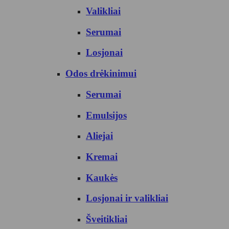
Valikliai
Serumai
Losjonai
Odos drėkinimui
Serumai
Emulsijos
Aliejai
Kremai
Kaukės
Losjonai ir valikliai
Šveitikliai