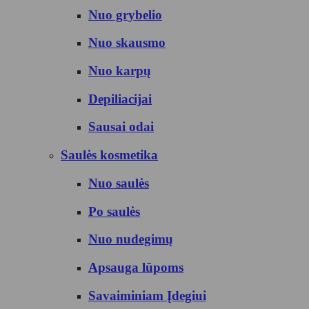
Nuo grybelio
Nuo skausmo
Nuo karpų
Depiliacijai
Sausai odai
Saulės kosmetika
Nuo saulės
Po saulės
Nuo nudegimų
Apsauga lūpoms
Savaiminiam Įdegiui