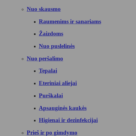
Nuo skausmo
Raumenims ir sanariams
Žaizdoms
Nuo puslelinės
Nuo peršalimo
Tepalai
Eteriniai aliejai
Purškalai
Apsauginės kaukės
Higienai ir dezinfekcijai
Prieš ir po gimdymo