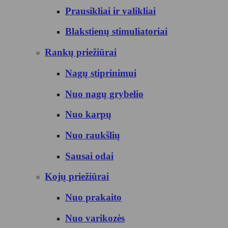
Prausikliai ir valikliai
Blakstienų stimuliatoriai
Rankų priežiūrai
Nagų stiprinimui
Nuo nagų grybelio
Nuo karpų
Nuo raukšlių
Sausai odai
Kojų priežiūrai
Nuo prakaito
Nuo varikozės