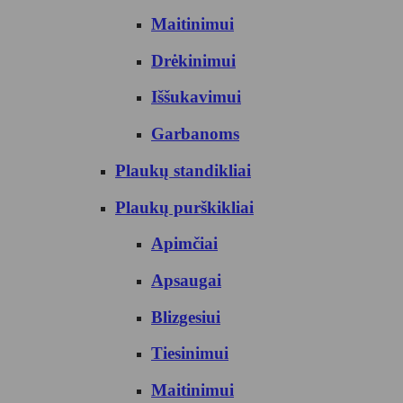
Maitinimui
Drėkinimui
Iššukavimui
Garbanoms
Plaukų standikliai
Plaukų purškikliai
Apimčiai
Apsaugai
Blizgesiui
Tiesinimui
Maitinimui