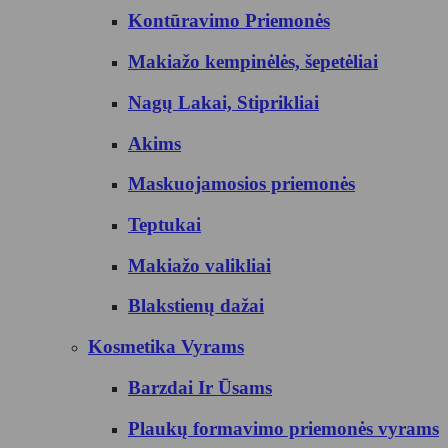
Kontūravimo Priemonės
Makiažo kempinėlės, šepetėliai
Nagų Lakai, Stiprikliai
Akims
Maskuojamosios priemonės
Teptukai
Makiažo valikliai
Blakstienų dažai
Kosmetika Vyrams
Barzdai Ir Ūsams
Plaukų formavimo priemonės vyrams