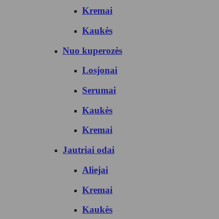
Kremai
Kaukės
Nuo kuperozės
Losjonai
Serumai
Kaukės
Kremai
Jautriai odai
Aliejai
Kremai
Kaukės