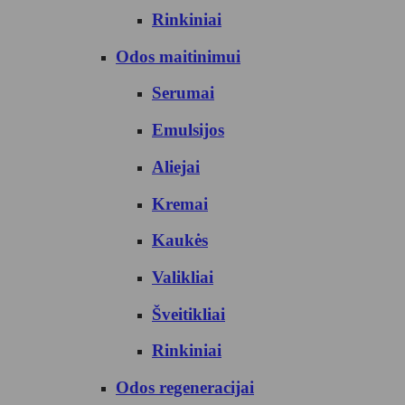
Rinkiniai
Odos maitinimui
Serumai
Emulsijos
Aliejai
Kremai
Kaukės
Valikliai
Šveitikliai
Rinkiniai
Odos regeneracijai