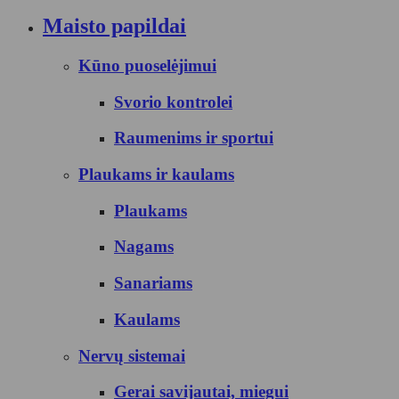
Maisto papildai
Kūno puoselėjimui
Svorio kontrolei
Raumenims ir sportui
Plaukams ir kaulams
Plaukams
Nagams
Sanariams
Kaulams
Nervų sistemai
Gerai savijautai, miegui