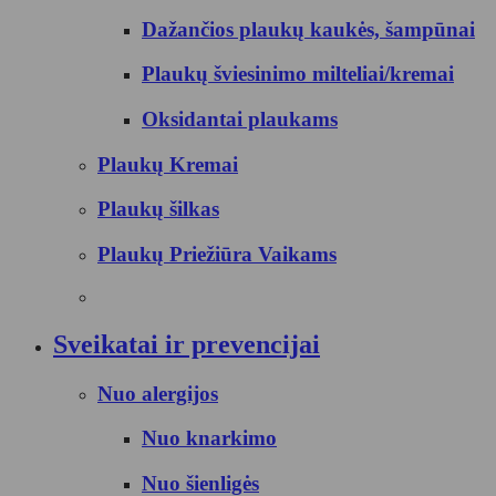
Dažančios plaukų kaukės, šampūnai
Plaukų šviesinimo milteliai/kremai
Oksidantai plaukams
Plaukų Kremai
Plaukų šilkas
Plaukų Priežiūra Vaikams
Sveikatai ir prevencijai
Nuo alergijos
Nuo knarkimo
Nuo šienligės