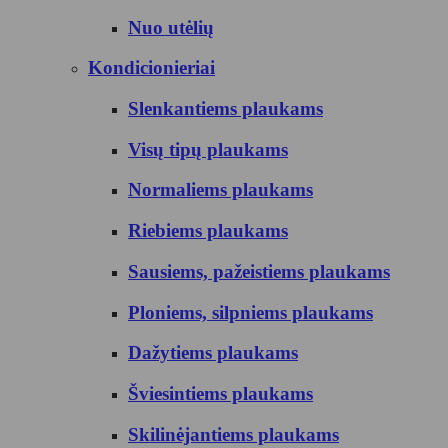
Nuo utėlių
Kondicionieriai
Slenkantiems plaukams
Visų tipų plaukams
Normaliems plaukams
Riebiems plaukams
Sausiems, pažeistiems plaukams
Ploniems, silpniems plaukams
Dažytiems plaukams
Šviesintiems plaukams
Skilinėjantiems plaukams