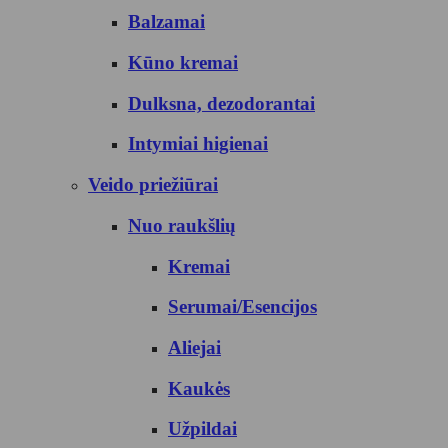
Balzamai
Kūno kremai
Dulksna, dezodorantai
Intymiai higienai
Veido priežiūrai
Nuo raukšlių
Kremai
Serumai/Esencijos
Aliejai
Kaukės
Užpildai