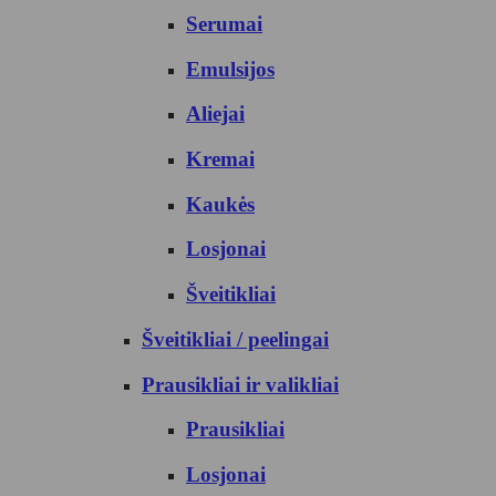
Serumai
Emulsijos
Aliejai
Kremai
Kaukės
Losjonai
Šveitikliai
Šveitikliai / peelingai
Prausikliai ir valikliai
Prausikliai
Losjonai