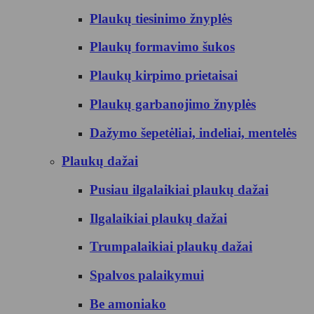
Plaukų tiesinimo žnyplės
Plaukų formavimo šukos
Plaukų kirpimo prietaisai
Plaukų garbanojimo žnyplės
Dažymo šepetėliai, indeliai, mentelės
Plaukų dažai
Pusiau ilgalaikiai plaukų dažai
Ilgalaikiai plaukų dažai
Trumpalaikiai plaukų dažai
Spalvos palaikymui
Be amoniako