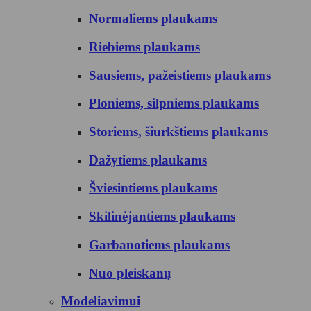
Normaliems plaukams
Riebiems plaukams
Sausiems, pažeistiems plaukams
Ploniems, silpniems plaukams
Storiems, šiurkštiems plaukams
Dažytiems plaukams
Šviesintiems plaukams
Skilinėjantiems plaukams
Garbanotiems plaukams
Nuo pleiskanų
Modeliavimui