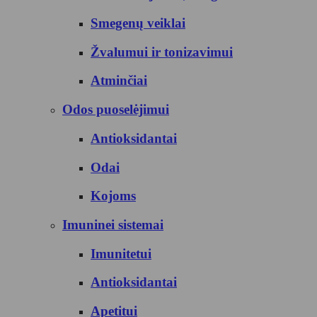
Smegenų veiklai
Žvalumui ir tonizavimui
Atminčiai
Odos puoselėjimui
Antioksidantai
Odai
Kojoms
Imuninei sistemai
Imunitetui
Antioksidantai
Apetitui