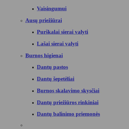
Vaisingumui
Ausų priežiūrai
Purškalai sierai valyti
Lašai sierai valyti
Burnos higienai
Dantų pastos
Dantų šepetėliai
Burnos skalavimo skysčiai
Dantų priežiūros rinkiniai
Dantų balinimo priemonės