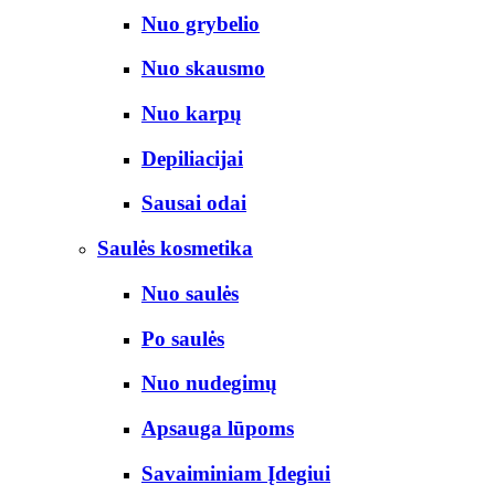
Nuo grybelio
Nuo skausmo
Nuo karpų
Depiliacijai
Sausai odai
Saulės kosmetika
Nuo saulės
Po saulės
Nuo nudegimų
Apsauga lūpoms
Savaiminiam Įdegiui