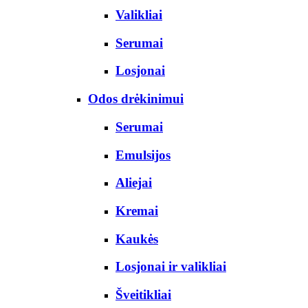
Valikliai
Serumai
Losjonai
Odos drėkinimui
Serumai
Emulsijos
Aliejai
Kremai
Kaukės
Losjonai ir valikliai
Šveitikliai