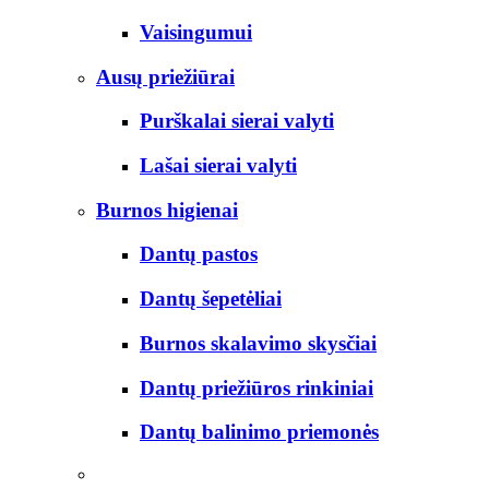
Vaisingumui
Ausų priežiūrai
Purškalai sierai valyti
Lašai sierai valyti
Burnos higienai
Dantų pastos
Dantų šepetėliai
Burnos skalavimo skysčiai
Dantų priežiūros rinkiniai
Dantų balinimo priemonės