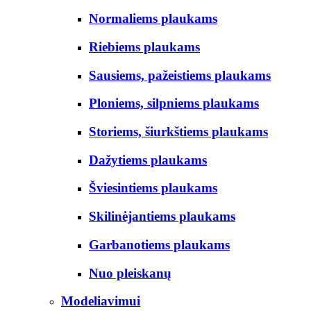
Normaliems plaukams
Riebiems plaukams
Sausiems, pažeistiems plaukams
Ploniems, silpniems plaukams
Storiems, šiurkštiems plaukams
Dažytiems plaukams
Šviesintiems plaukams
Skilinėjantiems plaukams
Garbanotiems plaukams
Nuo pleiskanų
Modeliavimui