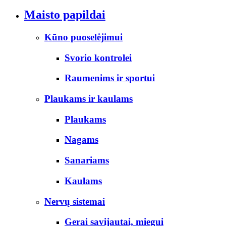
Maisto papildai
Kūno puoselėjimui
Svorio kontrolei
Raumenims ir sportui
Plaukams ir kaulams
Plaukams
Nagams
Sanariams
Kaulams
Nervų sistemai
Gerai savijautai, miegui