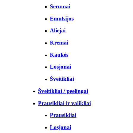
Serumai
Emulsijos
Aliejai
Kremai
Kaukės
Losjonai
Šveitikliai
Šveitikliai / peelingai
Prausikliai ir valikliai
Prausikliai
Losjonai