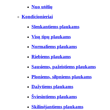
Nuo utėlių
Kondicionieriai
Slenkantiems plaukams
Visų tipų plaukams
Normaliems plaukams
Riebiems plaukams
Sausiems, pažeistiems plaukams
Ploniems, silpniems plaukams
Dažytiems plaukams
Šviesintiems plaukams
Skilinėjantiems plaukams