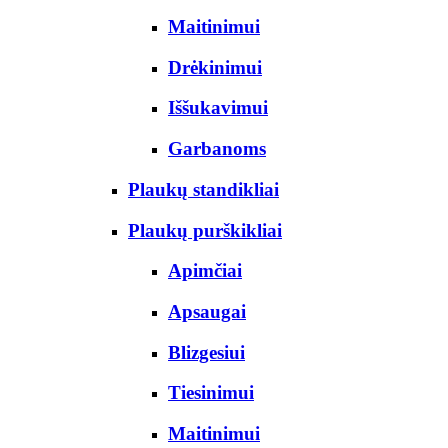
Maitinimui
Drėkinimui
Iššukavimui
Garbanoms
Plaukų standikliai
Plaukų purškikliai
Apimčiai
Apsaugai
Blizgesiui
Tiesinimui
Maitinimui