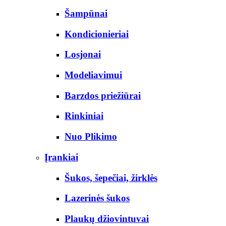
Šampūnai
Kondicionieriai
Losjonai
Modeliavimui
Barzdos priežiūrai
Rinkiniai
Nuo Plikimo
Įrankiai
Šukos, šepečiai, žirklės
Lazerinės šukos
Plaukų džiovintuvai