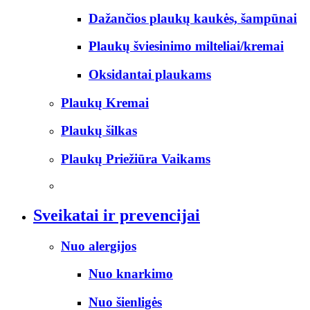
Dažančios plaukų kaukės, šampūnai
Plaukų šviesinimo milteliai/kremai
Oksidantai plaukams
Plaukų Kremai
Plaukų šilkas
Plaukų Priežiūra Vaikams
Sveikatai ir prevencijai
Nuo alergijos
Nuo knarkimo
Nuo šienligės