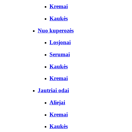
Kremai
Kaukės
Nuo kuperozės
Losjonai
Serumai
Kaukės
Kremai
Jautriai odai
Aliejai
Kremai
Kaukės