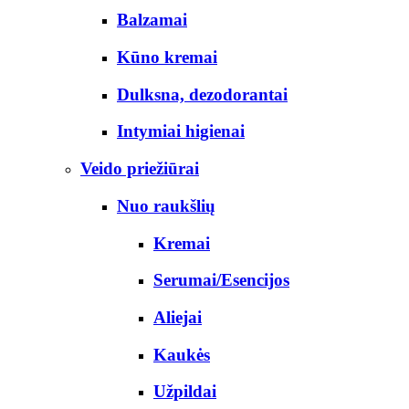
Balzamai
Kūno kremai
Dulksna, dezodorantai
Intymiai higienai
Veido priežiūrai
Nuo raukšlių
Kremai
Serumai/Esencijos
Aliejai
Kaukės
Užpildai