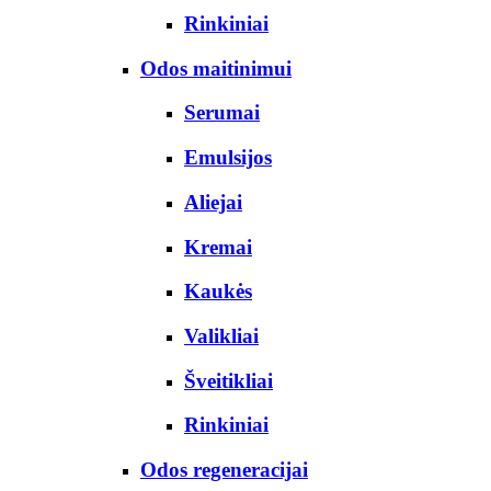
Rinkiniai
Odos maitinimui
Serumai
Emulsijos
Aliejai
Kremai
Kaukės
Valikliai
Šveitikliai
Rinkiniai
Odos regeneracijai