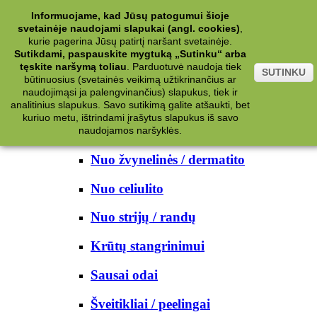
Kategorijos
Informuojame, kad Jūsų patogumui šioje
svetainėje naudojami slapukai (angl. cookies)
,
Kosmetika
kurie pagerina Jūsų patirtį naršant svetainėje.
Sutikdami, paspauskite mygtuką „Sutinku“ arba
tęskite naršymą toliau
.
Parduotuvė naudoja tiek
Kūno priežiūrai
SUTINKU
būtinuosius (svetainės veikimą užtikrinančius ar
naudojimąsi ja palengvinančius) slapukus, tiek ir
Nuo prakaito
analitinius slapukus. Savo sutikimą galite atšaukti, bet
kuriuo metu, ištrindami įrašytus slapukus iš savo
Kūno prausikliai
naudojamos naršyklės.
Nuo žvynelinės / dermatito
Nuo celiulito
Nuo strijų / randų
Krūtų stangrinimui
Sausai odai
Šveitikliai / peelingai