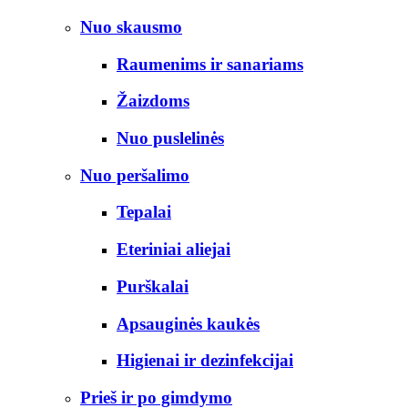
Nuo skausmo
Raumenims ir sanariams
Žaizdoms
Nuo puslelinės
Nuo peršalimo
Tepalai
Eteriniai aliejai
Purškalai
Apsauginės kaukės
Higienai ir dezinfekcijai
Prieš ir po gimdymo