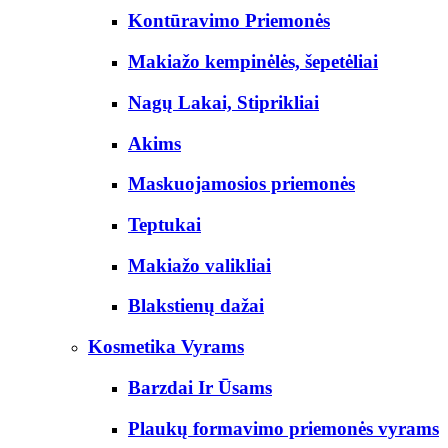
Kontūravimo Priemonės
Makiažo kempinėlės, šepetėliai
Nagų Lakai, Stiprikliai
Akims
Maskuojamosios priemonės
Teptukai
Makiažo valikliai
Blakstienų dažai
Kosmetika Vyrams
Barzdai Ir Ūsams
Plaukų formavimo priemonės vyrams