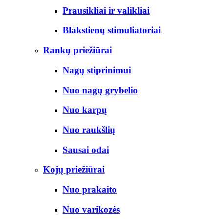
Prausikliai ir valikliai
Blakstienų stimuliatoriai
Rankų priežiūrai
Nagų stiprinimui
Nuo nagų grybelio
Nuo karpų
Nuo raukšlių
Sausai odai
Kojų priežiūrai
Nuo prakaito
Nuo varikozės