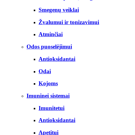
Smegenų veiklai
Žvalumui ir tonizavimui
Atminčiai
Odos puoselėjimui
Antioksidantai
Odai
Kojoms
Imuninei sistemai
Imunitetui
Antioksidantai
Apetitui