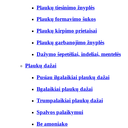
Plaukų tiesinimo žnyplės
Plaukų formavimo šukos
Plaukų kirpimo prietaisai
Plaukų garbanojimo žnyplės
Dažymo šepetėliai, indeliai, mentelės
Plaukų dažai
Pusiau ilgalaikiai plaukų dažai
Ilgalaikiai plaukų dažai
Trumpalaikiai plaukų dažai
Spalvos palaikymui
Be amoniako