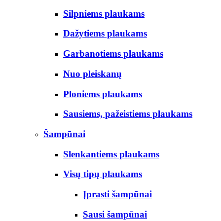
Silpniems plaukams
Dažytiems plaukams
Garbanotiems plaukams
Nuo pleiskanų
Ploniems plaukams
Sausiems, pažeistiems plaukams
Šampūnai
Slenkantiems plaukams
Visų tipų plaukams
Įprasti šampūnai
Sausi šampūnai