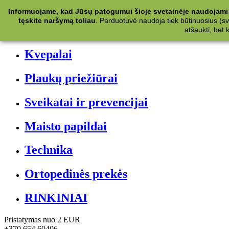
Kategorijos
Informuojame, kad Jūsų patogumui šioje svetainėje naudojami 
tęskite naršymą toliau
.
Parduotuvė naudoja tiek būtinuosius (svet
Kosmetika
atšaukti, bet
Kvepalai
Plaukų priežiūrai
Sveikatai ir prevencijai
Maisto papildai
Technika
Ortopedinės prekės
RINKINIAI
Pristatymas nuo 2 EUR
+370 654 60406