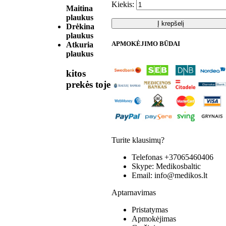
Kiekis:
Maitina
plaukus
Į krepšelį
Drėkina
plaukus
APMOKĖJIMO BŪDAI
Atkuria
plaukus
kitos
prekės toje
Turite klausimų?
Telefonas
+37065460406
Skype:
Medikosbaltic
Email:
info@medikos.lt
Aptarnavimas
Pristatymas
Apmokėjimas