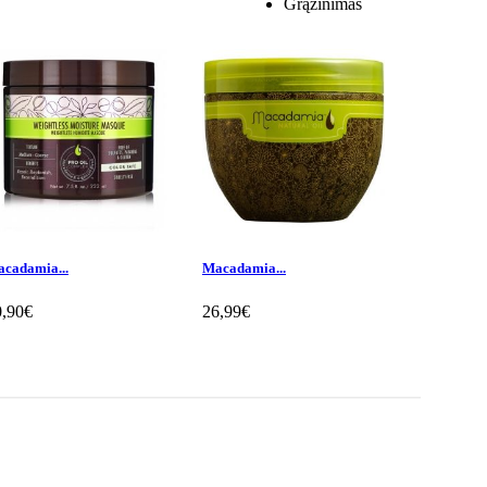
Grąžinimas
cadamia...
Macadamia...
L'Oreal...
0,90€
26,99€
17,40€