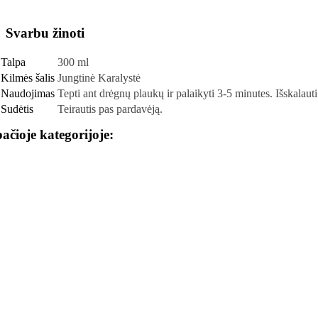
Svarbu žinoti
Talpa
300 ml
Kilmės šalis
Jungtinė Karalystė
Naudojimas
Tepti ant drėgnų plaukų ir palaikyti 3-5 minutes. Išskalauti
Sudėtis
Teirautis pas pardavėją.
pačioje kategorijoje: