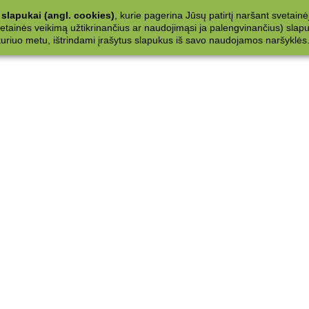
slapukai (angl. cookies)
, kurie pagerina Jūsų patirtį naršant svetainė
ainės veikimą užtikrinančius ar naudojimąsi ja palengvinančius) slapuku
 kuriuo metu, ištrindami įrašytus slapukus iš savo naudojamos naršyklės