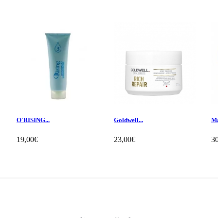
O'RISING...
Goldwell...
Ma
19,00€
23,00€
3