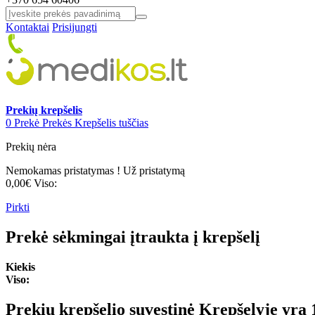
Kontaktai
Prisijungti
Prekių krepšelis
0
Prekė
Prekės
Krepšelis tuščias
Prekių nėra
Nemokamas pristatymas !
Už pristatymą
0,00€
Viso:
Pirkti
Prekė sėkmingai įtraukta į krepšelį
Kiekis
Viso:
Prekių krepšelio suvestinė
Krepšelyje yra 