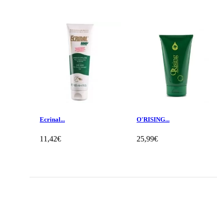
Ecrinal...
O'RISING...
11,42€
25,99€