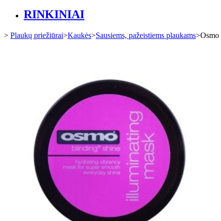
RINKINIAI
>
Plaukų priežiūrai
>
Kaukės
>
Sausiems, pažeistiems plaukams
>
Osmo B