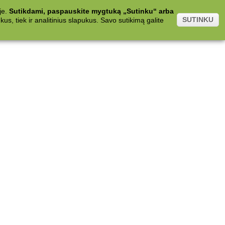
je.
Sutikdami, paspauskite mygtuką „Sutinku“ arba
SUTINKU
s, tiek ir analitinius slapukus. Savo sutikimą galite
.