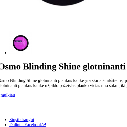
Osmo Blinding Shine glotninanti
smo Blinding Shine glotninanti plaukus kaukė yra skirta šiurkštiems, p
lotninanti plaukus kaukė užpildo pažeistas plauko vietas nuo šaknų iki g
Smulkiau
Siųsti draugui
Dalintis Facebook'e!