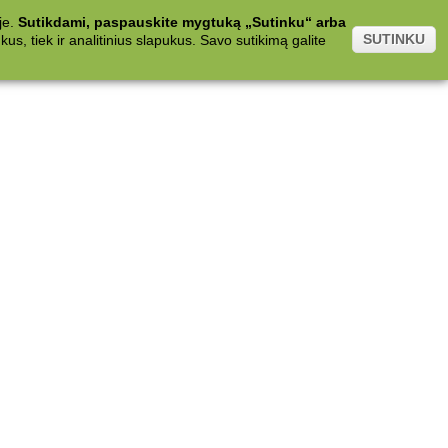
je.
Sutikdami, paspauskite mygtuką „Sutinku“ arba
SUTINKU
s, tiek ir analitinius slapukus. Savo sutikimą galite
.