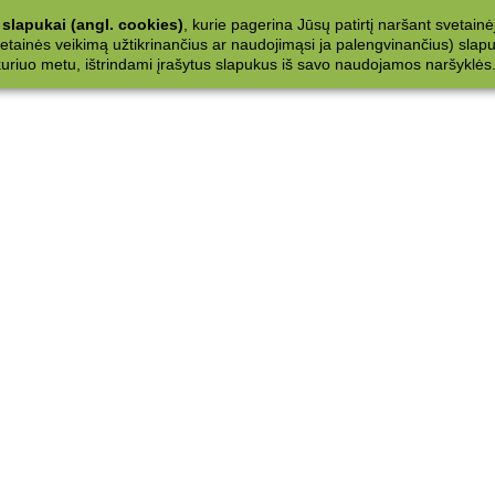
slapukai (angl. cookies)
, kurie pagerina Jūsų patirtį naršant svetainė
ainės veikimą užtikrinančius ar naudojimąsi ja palengvinančius) slapuku
 kuriuo metu, ištrindami įrašytus slapukus iš savo naudojamos naršyklės