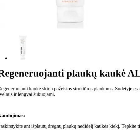
Regeneruojanti plaukų kaukė
egeneruojanti kaukė skirta pažeistos struktūros plaukams. Sudėtyje esan
velnūs ir lengvai šukuojami.
Naudojimas:
askirstykite ant išplautų drėgnų plaukų nedidelį kaukės kiekį. Tepkite tik