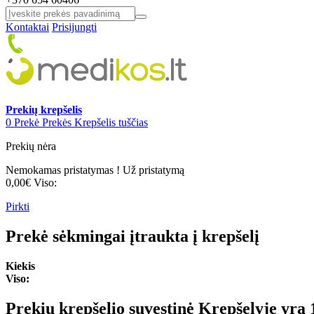
Kontaktai
Prisijungti
Prekių krepšelis
0
Prekė
Prekės
Krepšelis tuščias
Prekių nėra
Nemokamas pristatymas !
Už pristatymą
0,00€
Viso:
Pirkti
Prekė sėkmingai įtraukta į krepšelį
Kiekis
Viso:
Prekių krepšelio suvestinė
Krepšelyje yra 