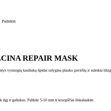
Padidinti
 ALCINA REPAIR MASK
tys vynuogių kauliukų lipidai sulygina plauko paviršių ir suteikia blizg
 ilgį ir galiukus. Palikite 5-10 min ir kruopščiai išskalaukite.