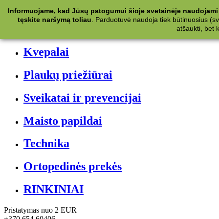
Kategorijos
Informuojame, kad Jūsų patogumui šioje svetainėje naudojami 
tęskite naršymą toliau
.
Parduotuvė naudoja tiek būtinuosius (svet
Kosmetika
atšaukti, bet
Kvepalai
Plaukų priežiūrai
Sveikatai ir prevencijai
Maisto papildai
Technika
Ortopedinės prekės
RINKINIAI
Pristatymas nuo 2 EUR
+370 654 60406