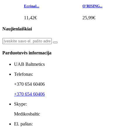
Ecrinal...
O'RISING...
11,42€
25,99€