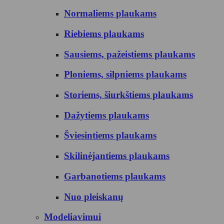
Normaliems plaukams
Riebiems plaukams
Sausiems, pažeistiems plaukams
Ploniems, silpniems plaukams
Storiems, šiurkštiems plaukams
Dažytiems plaukams
Šviesintiems plaukams
Skilinėjantiems plaukams
Garbanotiems plaukams
Nuo pleiskanų
Modeliavimui