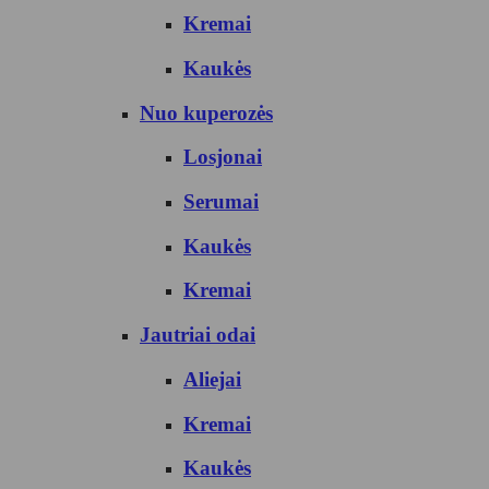
Kremai
Kaukės
Nuo kuperozės
Losjonai
Serumai
Kaukės
Kremai
Jautriai odai
Aliejai
Kremai
Kaukės