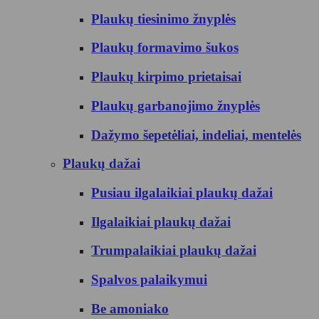
Plaukų tiesinimo žnyplės
Plaukų formavimo šukos
Plaukų kirpimo prietaisai
Plaukų garbanojimo žnyplės
Dažymo šepetėliai, indeliai, mentelės
Plaukų dažai
Pusiau ilgalaikiai plaukų dažai
Ilgalaikiai plaukų dažai
Trumpalaikiai plaukų dažai
Spalvos palaikymui
Be amoniako