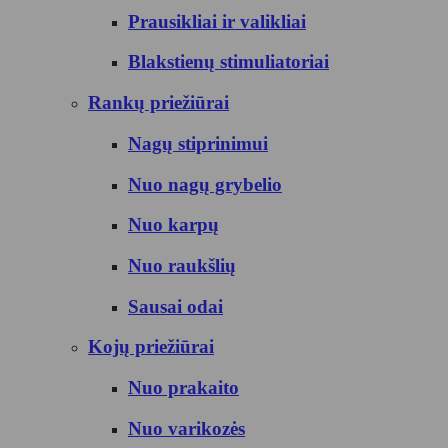
Prausikliai ir valikliai
Blakstienų stimuliatoriai
Rankų priežiūrai
Nagų stiprinimui
Nuo nagų grybelio
Nuo karpų
Nuo raukšlių
Sausai odai
Kojų priežiūrai
Nuo prakaito
Nuo varikozės