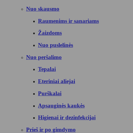
Nuo skausmo
Raumenims ir sanariams
Žaizdoms
Nuo puslelinės
Nuo peršalimo
Tepalai
Eteriniai aliejai
Purškalai
Apsauginės kaukės
Higienai ir dezinfekcijai
Prieš ir po gimdymo