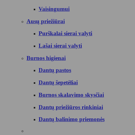
Vaisingumui
Ausų priežiūrai
Purškalai sierai valyti
Lašai sierai valyti
Burnos higienai
Dantų pastos
Dantų šepetėliai
Burnos skalavimo skysčiai
Dantų priežiūros rinkiniai
Dantų balinimo priemonės