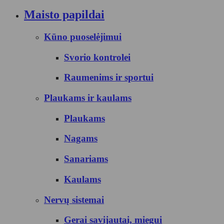
Maisto papildai
Kūno puoselėjimui
Svorio kontrolei
Raumenims ir sportui
Plaukams ir kaulams
Plaukams
Nagams
Sanariams
Kaulams
Nervų sistemai
Gerai savijautai, miegui