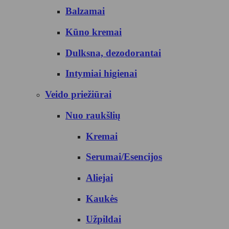
Balzamai
Kūno kremai
Dulksna, dezodorantai
Intymiai higienai
Veido priežiūrai
Nuo raukšlių
Kremai
Serumai/Esencijos
Aliejai
Kaukės
Užpildai