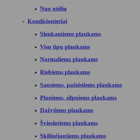
Nuo utėlių
Kondicionieriai
Slenkantiems plaukams
Visų tipų plaukams
Normaliems plaukams
Riebiems plaukams
Sausiems, pažeistiems plaukams
Ploniems, silpniems plaukams
Dažytiems plaukams
Šviesintiems plaukams
Skilinėjantiems plaukams