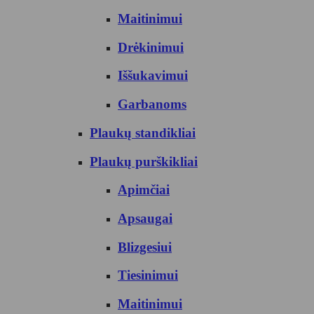
Maitinimui
Drėkinimui
Iššukavimui
Garbanoms
Plaukų standikliai
Plaukų purškikliai
Apimčiai
Apsaugai
Blizgesiui
Tiesinimui
Maitinimui