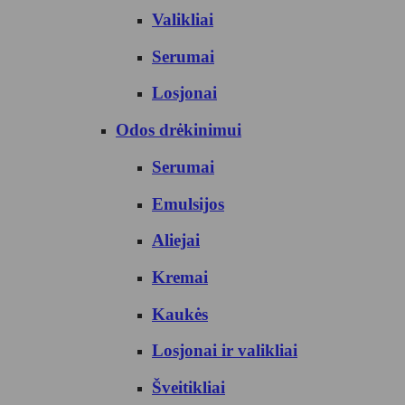
Valikliai
Serumai
Losjonai
Odos drėkinimui
Serumai
Emulsijos
Aliejai
Kremai
Kaukės
Losjonai ir valikliai
Šveitikliai