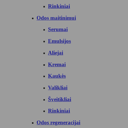
Rinkiniai
Odos maitinimui
Serumai
Emulsijos
Aliejai
Kremai
Kaukės
Valikliai
Šveitikliai
Rinkiniai
Odos regeneracijai