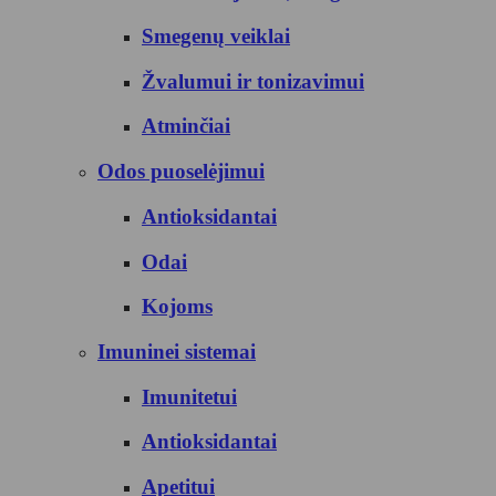
Smegenų veiklai
Žvalumui ir tonizavimui
Atminčiai
Odos puoselėjimui
Antioksidantai
Odai
Kojoms
Imuninei sistemai
Imunitetui
Antioksidantai
Apetitui