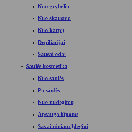
Nuo grybelio
Nuo skausmo
Nuo karpų
Depiliacijai
Sausai odai
Saulės kosmetika
Nuo saulės
Po saulės
Nuo nudegimų
Apsauga lūpoms
Savaiminiam Įdegiui