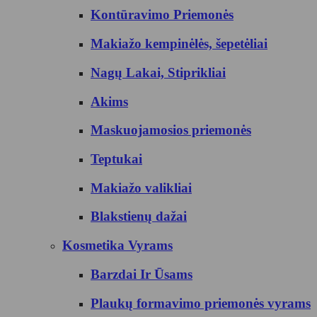
Kontūravimo Priemonės
Makiažo kempinėlės, šepetėliai
Nagų Lakai, Stiprikliai
Akims
Maskuojamosios priemonės
Teptukai
Makiažo valikliai
Blakstienų dažai
Kosmetika Vyrams
Barzdai Ir Ūsams
Plaukų formavimo priemonės vyrams