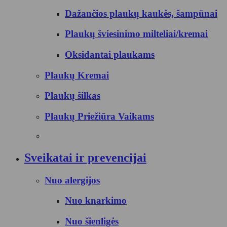
Dažančios plaukų kaukės, šampūnai
Plaukų šviesinimo milteliai/kremai
Oksidantai plaukams
Plaukų Kremai
Plaukų šilkas
Plaukų Priežiūra Vaikams
Sveikatai ir prevencijai
Nuo alergijos
Nuo knarkimo
Nuo šienligės