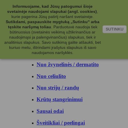
Kategorijos
Informuojame, kad Jūsų patogumui šioje
svetainėje naudojami slapukai (angl. cookies)
,
Kosmetika
kurie pagerina Jūsų patirtį naršant svetainėje.
Sutikdami, paspauskite mygtuką „Sutinku“ arba
tęskite naršymą toliau
.
Parduotuvė naudoja tiek
Kūno priežiūrai
SUTINKU
būtinuosius (svetainės veikimą užtikrinančius ar
naudojimąsi ja palengvinančius) slapukus, tiek ir
Nuo prakaito
analitinius slapukus. Savo sutikimą galite atšaukti, bet
kuriuo metu, ištrindami įrašytus slapukus iš savo
Kūno prausikliai
naudojamos naršyklės.
Nuo žvynelinės / dermatito
Nuo celiulito
Nuo strijų / randų
Krūtų stangrinimui
Sausai odai
Šveitikliai / peelingai