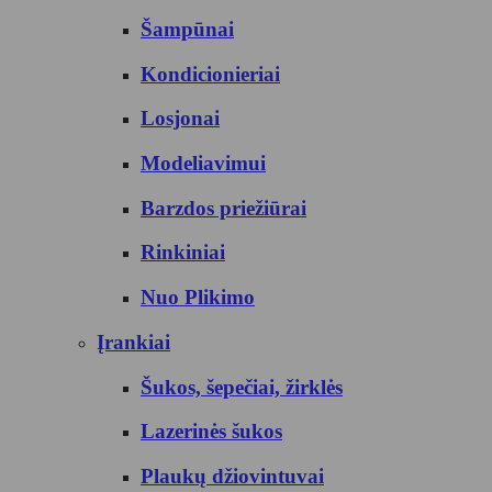
Šampūnai
Kondicionieriai
Losjonai
Modeliavimui
Barzdos priežiūrai
Rinkiniai
Nuo Plikimo
Įrankiai
Šukos, šepečiai, žirklės
Lazerinės šukos
Plaukų džiovintuvai