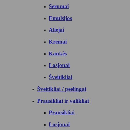
Serumai
Emulsijos
Aliejai
Kremai
Kaukės
Losjonai
Šveitikliai
Šveitikliai / peelingai
Prausikliai ir valikliai
Prausikliai
Losjonai