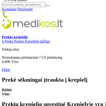
Kontaktai
Prisijungti
Prekių krepšelis
0
Prekė
Prekės
Krepšelis tuščias
Prekių nėra
Nemokamas pristatymas !
Už pristatymą
0,00€
Viso:
Pirkti
Prekė sėkmingai įtraukta į krepšelį
Kiekis
Viso:
Prekių krepšelio suvestinė
Krepšelyje yra 