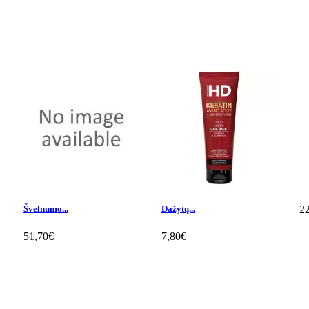
Švelnumo...
Dažytų...
2
51,70€
7,80€