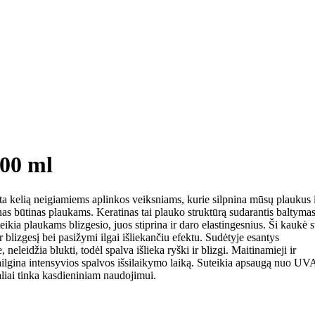
00 ml
rta kelią neigiamiems aplinkos veiksniams, kurie silpnina mūsų plaukus 
nas būtinas plaukams. Keratinas tai plauko struktūrą sudarantis baltymas
teikia plaukams blizgesio, juos stiprina ir daro elastingesnius. Ši kaukė 
blizgesį bei pasižymi ilgai išliekančiu efektu. Sudėtyje esantys
eleidžia blukti, todėl spalva išlieka ryški ir blizgi. Maitinamieji ir
ilgina intensyvios spalvos išsilaikymo laiką. Suteikia apsaugą nuo UV
iai tinka kasdieniniam naudojimui.