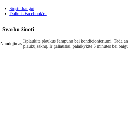
Siųsti draugui
Dalintis Facebook'e!
Svarbu žinoti
Išplaukite plaukus šampūnu bei kondicionieriumi. Tada ant
Naudojimas
plaukų šaknų. Ir galiausiai, palaikykite 5 minutes bei baig