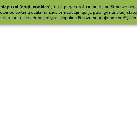
slapukai (angl. cookies)
, kurie pagerina Jūsų patirtį naršant svetainė
ainės veikimą užtikrinančius ar naudojimąsi ja palengvinančius) slapuku
 kuriuo metu, ištrindami įrašytus slapukus iš savo naudojamos naršyklės