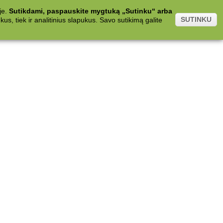
je.
Sutikdami, paspauskite mygtuką „Sutinku“ arba
SUTINKU
s, tiek ir analitinius slapukus. Savo sutikimą galite
.