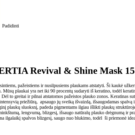
Padidinti
ERTIA Revival & Shine Mask 15
sintiems, pažeistiems ir nusilpusiems plaukams atstatyti. Ši kaukė užke
 Mūsų plaukai yra net iki 90 procentų sudaryti iš keratino, todėl kerati
 Dėl to greitai ir pilnai atstatomos pažeistos plauko zonos. Keratinas su
ntensyvią priežiūrą, apsaugo jų sveiką išvaizdą, išsaugodamas spalvą ir 
į plaukų sluoksnį, padeda pigmentams ilgiau išlikti plaukų struktūroje, n
inkštumą, lengvumą, blizgesį, išsaugo natūralų plauko drėgnumą ir pra
lgalaikį spalvos blizgesį, saugo nuo blukimo, todėl ši priemonė ideal