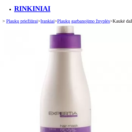
RINKINIAI
>
Plaukų priežiūrai
>
Įrankiai
>
Plaukų garbanojimo žnyplės
>
Kaukė da