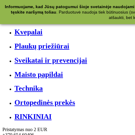
Kategorijos
Informuojame, kad Jūsų patogumui šioje svetainėje naudojami 
tęskite naršymą toliau
.
Parduotuvė naudoja tiek būtinuosius (svet
Kosmetika
atšaukti, bet
Kvepalai
Plaukų priežiūrai
Sveikatai ir prevencijai
Maisto papildai
Technika
Ortopedinės prekės
RINKINIAI
Pristatymas nuo 2 EUR
+370 654 60406