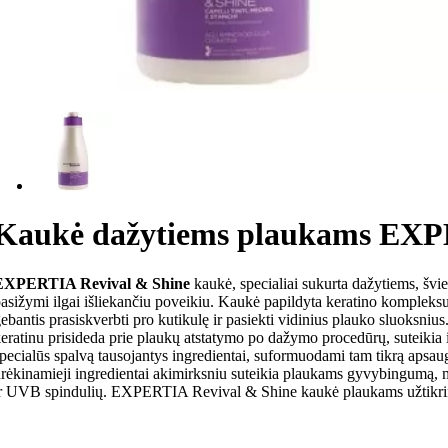
Kaukė dažytiems plaukams EXP
EXPERTIA Revival & Shine
kaukė, specialiai sukurta dažytiems, švie
asižymi ilgai išliekančiu poveikiu. Kaukė papildyta keratino kompleksu.
ebantis prasiskverbti pro kutikulę ir pasiekti vidinius plauko sluoksnius.
eratinu prisideda prie plaukų atstatymo po dažymo procedūrų, suteikia i
pecialūs spalvą tausojantys ingredientai, suformuodami tam tikrą apsaugin
rėkinamieji ingredientai akimirksniu suteikia plaukams gyvybingumą, m
r UVB spindulių. EXPERTIA Revival & Shine kaukė plaukams užtikrina i