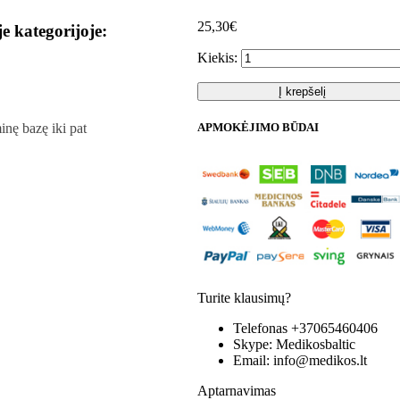
25,30€
je kategorijoje:
Kiekis:
Į krepšelį
APMOKĖJIMO BŪDAI
inę bazę iki pat
Turite klausimų?
Telefonas
+37065460406
Skype:
Medikosbaltic
Email:
info@medikos.lt
Aptarnavimas