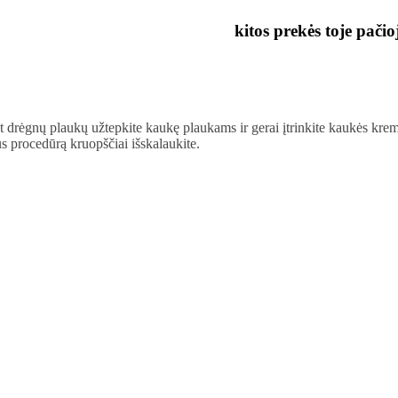
kitos prekės toje pačio
 drėgnų plaukų užtepkite kaukę plaukams ir gerai įtrinkite kaukės krem
us procedūrą kruopščiai išskalaukite.