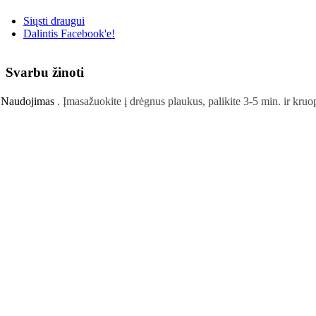
Siųsti draugui
Dalintis Facebook'e!
Svarbu žinoti
Naudojimas
. Įmasažuokite į drėgnus plaukus, palikite 3-5 min. ir kruop