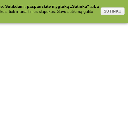
je.
Sutikdami, paspauskite mygtuką „Sutinku“ arba
SUTINKU
s, tiek ir analitinius slapukus. Savo sutikimą galite
.