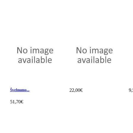
Švelnumo...
22,00€
9
51,70€