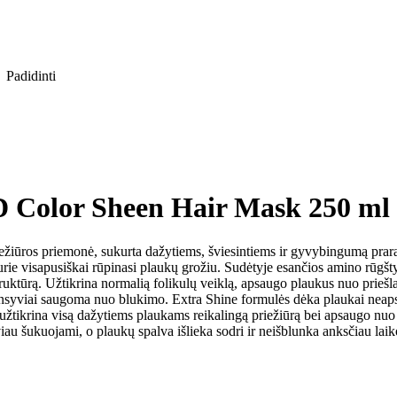
Padidinti
 Color Sheen Hair Mask 250 ml
riežiūros priemonė, sukurta dažytiems, šviesintiems ir gyvybingumą pra
rie visapusiškai rūpinasi plaukų grožiu. Sudėtyje esančios amino rūgštys
ruktūrą. Užtikrina normalią folikulų veiklą, apsaugo plaukus nuo priešla
nsyviai saugoma nuo blukimo. Extra Shine formulės dėka plaukai neapsunk
s užtikrina visą dažytiems plaukams reikalingą priežiūrą bei apsaugo
u šukuojami, o plaukų spalva išlieka sodri ir neišblunka anksčiau laiko.