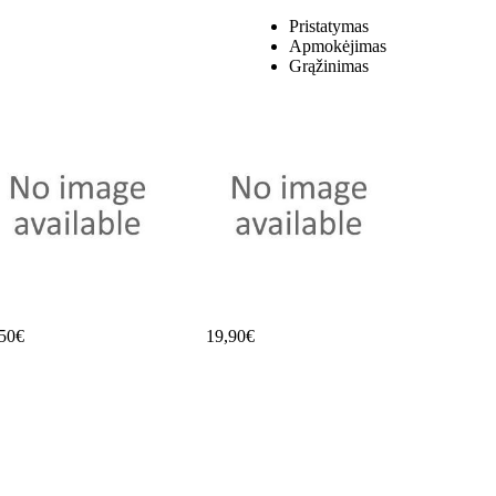
Pristatymas
Apmokėjimas
Grąžinimas
,50€
19,90€
Plaukų...
7,80€