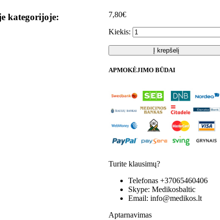
7,80€
je kategorijoje:
Kiekis:
Į krepšelį
APMOKĖJIMO BŪDAI
Turite klausimų?
Telefonas
+37065460406
Skype:
Medikosbaltic
Email:
info@medikos.lt
Aptarnavimas