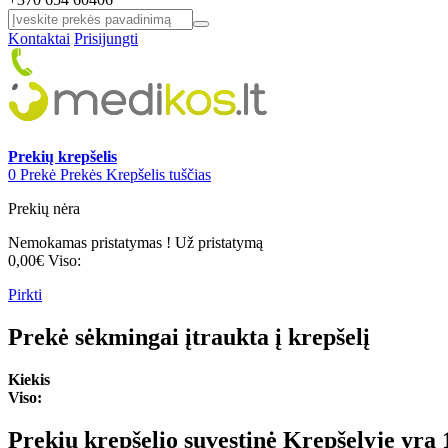
Kontaktai
Prisijungti
Prekių krepšelis
0
Prekė
Prekės
Krepšelis tuščias
Prekių nėra
Nemokamas pristatymas !
Už pristatymą
0,00€
Viso:
Pirkti
Prekė sėkmingai įtraukta į krepšelį
Kiekis
Viso:
Prekių krepšelio suvestinė
Krepšelyje yra 