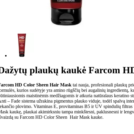
Dažytų plaukų kaukė Farcom HD
Farcom HD Color Sheen Hair Mask
tai nauja, profesionali plaukų p
ormulės, kurios sudėtyje yra amino rūgščių bei augalinių ingredientų, ku
ūtiniausiomis maistinėmis medžiagomis ir atkuria natūralaus keratino st
nti – Fade sistema užrakina pigmentus plauko viduje, todėl spalvą inte
ekančio plovimo. Vitaminas E, provitaminas B5 ir UV spindulių filtra
ask kaukę, plaukai akimirksniu tampa minkštesni, paklusnesni ir lengvia
išvaizdą su Farcom HD Color Sheen Hair Mask kauke.