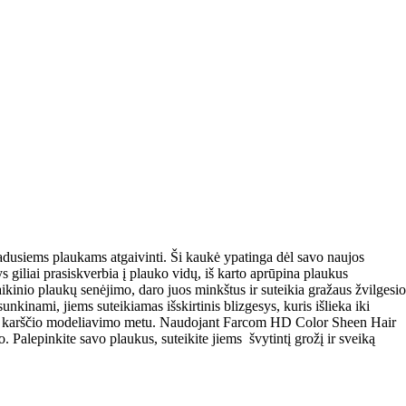
radusiems plaukams atgaivinti. Ši kaukė ypatinga dėl savo naujos
 giliai prasiskverbia į plauko vidų, iš karto aprūpina plaukus
ikinio plaukų senėjimo, daro juos minkštus ir suteikia gražaus žvilgesio
inami, jiems suteikiamas išskirtinis blizgesys, kuris išlieka iki
 nuo karščio modeliavimo metu. Naudojant Farcom HD Color Sheen Hair
 Palepinkite savo plaukus, suteikite jiems švytintį grožį ir sveiką