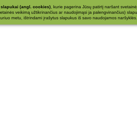
slapukai (angl. cookies)
, kurie pagerina Jūsų patirtį naršant svetainė
ainės veikimą užtikrinančius ar naudojimąsi ja palengvinančius) slapuku
 kuriuo metu, ištrindami įrašytus slapukus iš savo naudojamos naršyklės