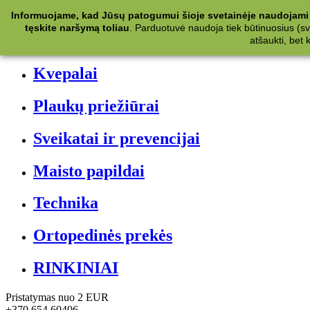
Kategorijos
Informuojame, kad Jūsų patogumui šioje svetainėje naudojami 
tęskite naršymą toliau
.
Parduotuvė naudoja tiek būtinuosius (svet
Kosmetika
atšaukti, bet
Kvepalai
Plaukų priežiūrai
Sveikatai ir prevencijai
Maisto papildai
Technika
Ortopedinės prekės
RINKINIAI
Pristatymas nuo 2 EUR
+370 654 60406