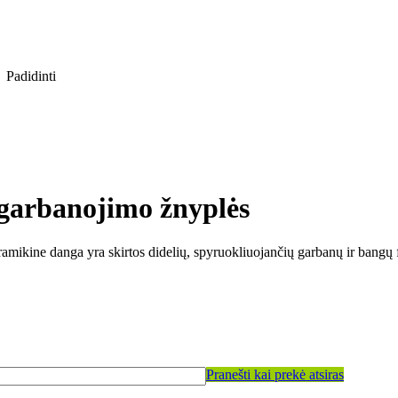
Padidinti
garbanojimo žnyplės
mikine danga yra skirtos didelių, spyruokliuojančių garbanų ir bangų f
Pranešti kai prekė atsiras