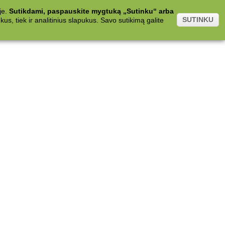
je.
Sutikdami, paspauskite mygtuką „Sutinku“ arba
SUTINKU
s, tiek ir analitinius slapukus. Savo sutikimą galite
.