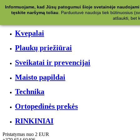
Kategorijos
Informuojame, kad Jūsų patogumui šioje svetainėje naudojami 
tęskite naršymą toliau
.
Parduotuvė naudoja tiek būtinuosius (svet
Kosmetika
atšaukti, bet
Kvepalai
Plaukų priežiūrai
Sveikatai ir prevencijai
Maisto papildai
Technika
Ortopedinės prekės
RINKINIAI
Pristatymas nuo 2 EUR
+370 654 60406