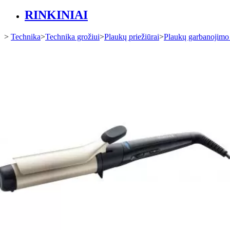
RINKINIAI
>
Technika
>
Technika grožiui
>
Plaukų priežiūrai
>
Plaukų garbanojimo