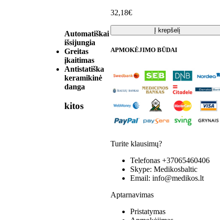
32,18€
Į krepšelį
Automatiškai
išsijungia
APMOKĖJIMO BŪDAI
Greitas
įkaitimas
Antistatiška
keramikinė
danga
kitos
Turite klausimų?
Telefonas
+37065460406
Skype:
Medikosbaltic
Email:
info@medikos.lt
Aptarnavimas
Pristatymas