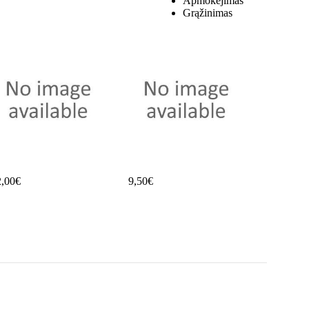
Apmokėjimas
Grąžinimas
2,00€
9,50€
Plaukų...
34,99€