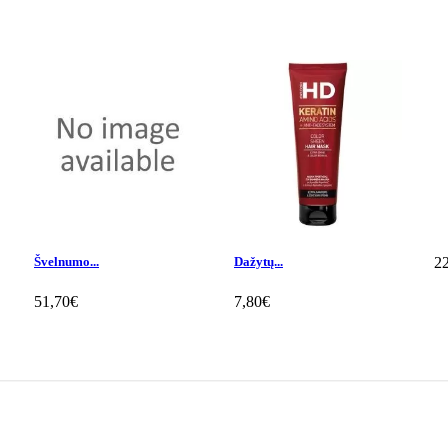
Švelnumo...
Dažytų...
2
51,70€
7,80€