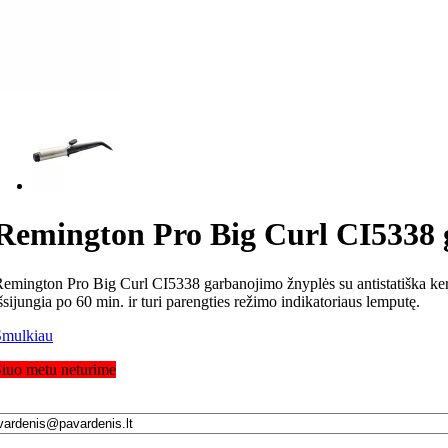
Remington Pro Big Curl CI5338 
emington Pro Big Curl CI5338 garbanojimo žnyplės su antistatiška kera
šsijungia po 60 min. ir turi parengties režimo indikatoriaus lemputę.
Smulkiau
iuo metu neturime