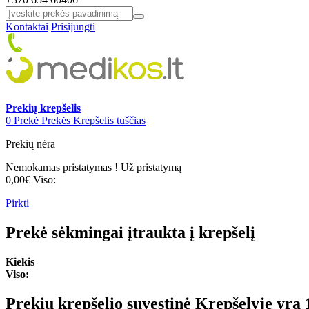
Kontaktai
Prisijungti
Prekių krepšelis
0
Prekė
Prekės
Krepšelis tuščias
Prekių nėra
Nemokamas pristatymas !
Už pristatymą
0,00€
Viso:
Pirkti
Prekė sėkmingai įtraukta į krepšelį
Kiekis
Viso:
Prekių krepšelio suvestinė
Krepšelyje yra 