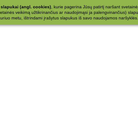
slapukai (angl. cookies)
, kurie pagerina Jūsų patirtį naršant svetainė
ainės veikimą užtikrinančius ar naudojimąsi ja palengvinančius) slapuku
 kuriuo metu, ištrindami įrašytus slapukus iš savo naudojamos naršyklės