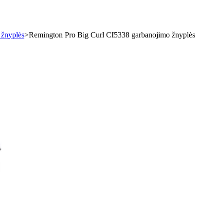
 žnyplės
>
Remington Pro Big Curl CI5338 garbanojimo žnyplės