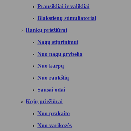
Prausikliai ir valikliai
Blakstienų stimuliatoriai
Rankų priežiūrai
Nagų stiprinimui
Nuo nagų grybelio
Nuo karpų
Nuo raukšlių
Sausai odai
Kojų priežiūrai
Nuo prakaito
Nuo varikozės