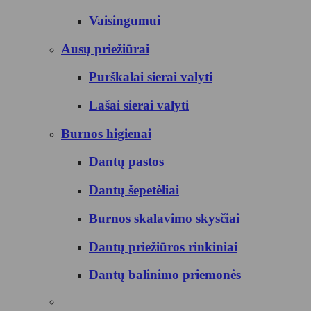
Vaisingumui
Ausų priežiūrai
Purškalai sierai valyti
Lašai sierai valyti
Burnos higienai
Dantų pastos
Dantų šepetėliai
Burnos skalavimo skysčiai
Dantų priežiūros rinkiniai
Dantų balinimo priemonės