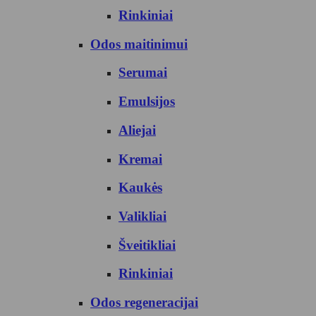
Rinkiniai
Odos maitinimui
Serumai
Emulsijos
Aliejai
Kremai
Kaukės
Valikliai
Šveitikliai
Rinkiniai
Odos regeneracijai