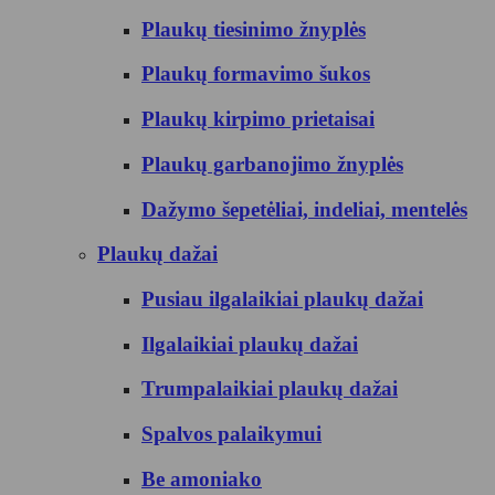
Plaukų tiesinimo žnyplės
Plaukų formavimo šukos
Plaukų kirpimo prietaisai
Plaukų garbanojimo žnyplės
Dažymo šepetėliai, indeliai, mentelės
Plaukų dažai
Pusiau ilgalaikiai plaukų dažai
Ilgalaikiai plaukų dažai
Trumpalaikiai plaukų dažai
Spalvos palaikymui
Be amoniako