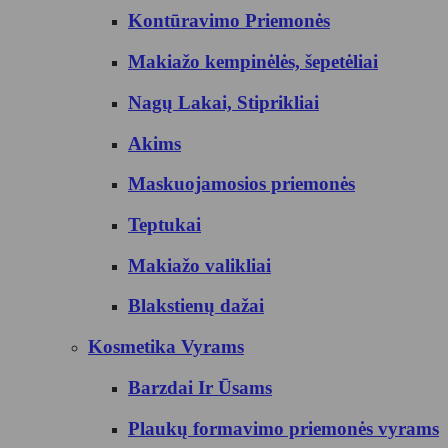
Kontūravimo Priemonės
Makiažo kempinėlės, šepetėliai
Nagų Lakai, Stiprikliai
Akims
Maskuojamosios priemonės
Teptukai
Makiažo valikliai
Blakstienų dažai
Kosmetika Vyrams
Barzdai Ir Ūsams
Plaukų formavimo priemonės vyrams