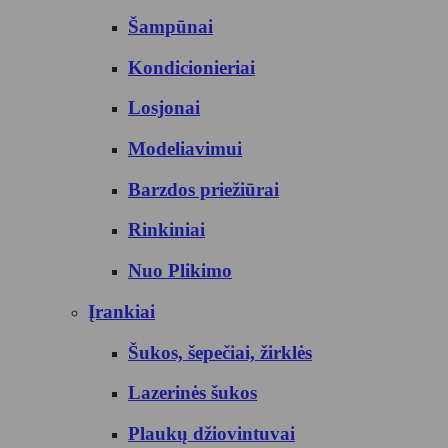
Šampūnai
Kondicionieriai
Losjonai
Modeliavimui
Barzdos priežiūrai
Rinkiniai
Nuo Plikimo
Įrankiai
Šukos, šepečiai, žirklės
Lazerinės šukos
Plaukų džiovintuvai