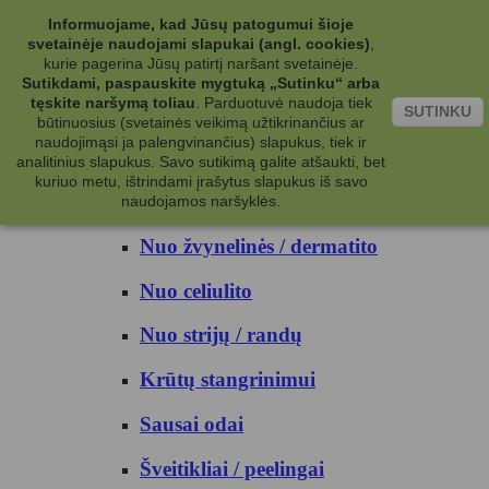
Kategorijos
Informuojame, kad Jūsų patogumui šioje
svetainėje naudojami slapukai (angl. cookies)
,
Kosmetika
kurie pagerina Jūsų patirtį naršant svetainėje.
Sutikdami, paspauskite mygtuką „Sutinku“ arba
tęskite naršymą toliau
.
Parduotuvė naudoja tiek
Kūno priežiūrai
SUTINKU
būtinuosius (svetainės veikimą užtikrinančius ar
naudojimąsi ja palengvinančius) slapukus, tiek ir
Nuo prakaito
analitinius slapukus. Savo sutikimą galite atšaukti, bet
kuriuo metu, ištrindami įrašytus slapukus iš savo
Kūno prausikliai
naudojamos naršyklės.
Nuo žvynelinės / dermatito
Nuo celiulito
Nuo strijų / randų
Krūtų stangrinimui
Sausai odai
Šveitikliai / peelingai