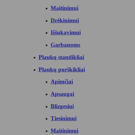
Maitinimui
Drėkinimui
Iššukavimui
Garbanoms
Plaukų standikliai
Plaukų purškikliai
Apimčiai
Apsaugai
Blizgesiui
Tiesinimui
Maitinimui