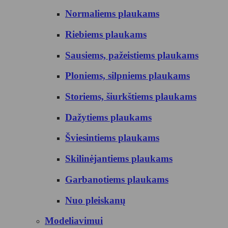
Normaliems plaukams
Riebiems plaukams
Sausiems, pažeistiems plaukams
Ploniems, silpniems plaukams
Storiems, šiurkštiems plaukams
Dažytiems plaukams
Šviesintiems plaukams
Skilinėjantiems plaukams
Garbanotiems plaukams
Nuo pleiskanų
Modeliavimui