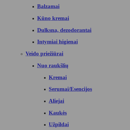
Balzamai
Kūno kremai
Dulksna, dezodorantai
Intymiai higienai
Veido priežiūrai
Nuo raukšlių
Kremai
Serumai/Esencijos
Aliejai
Kaukės
Užpildai