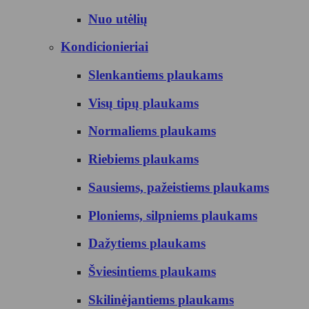
Nuo utėlių
Kondicionieriai
Slenkantiems plaukams
Visų tipų plaukams
Normaliems plaukams
Riebiems plaukams
Sausiems, pažeistiems plaukams
Ploniems, silpniems plaukams
Dažytiems plaukams
Šviesintiems plaukams
Skilinėjantiems plaukams