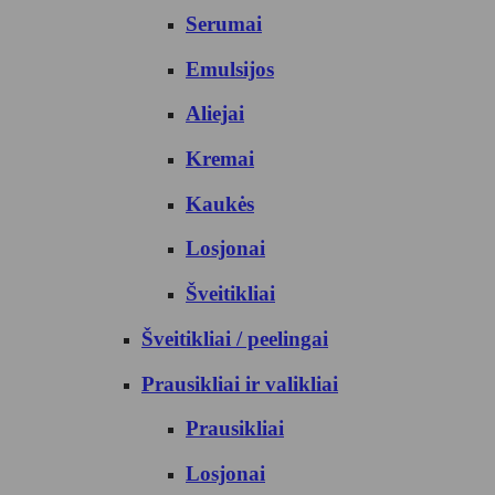
Serumai
Emulsijos
Aliejai
Kremai
Kaukės
Losjonai
Šveitikliai
Šveitikliai / peelingai
Prausikliai ir valikliai
Prausikliai
Losjonai