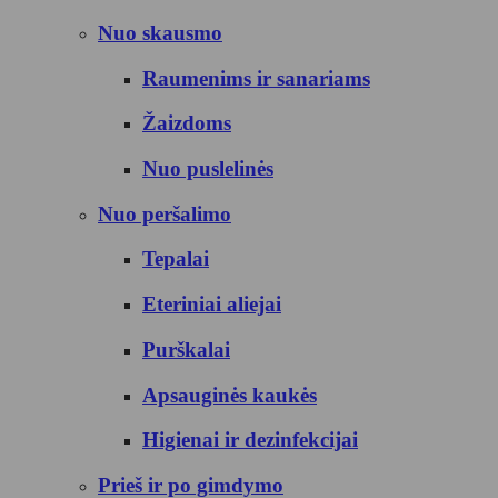
Nuo skausmo
Raumenims ir sanariams
Žaizdoms
Nuo puslelinės
Nuo peršalimo
Tepalai
Eteriniai aliejai
Purškalai
Apsauginės kaukės
Higienai ir dezinfekcijai
Prieš ir po gimdymo