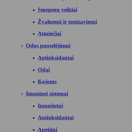
Smegenų veiklai
Žvalumui ir tonizavimui
Atminčiai
Odos puoselėjimui
Antioksidantai
Odai
Kojoms
Imuninei sistemai
Imunitetui
Antioksidantai
Apetitui