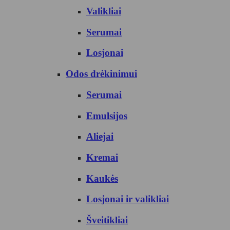
Valikliai
Serumai
Losjonai
Odos drėkinimui
Serumai
Emulsijos
Aliejai
Kremai
Kaukės
Losjonai ir valikliai
Šveitikliai