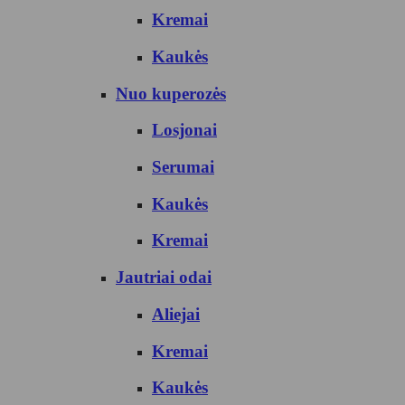
Kremai
Kaukės
Nuo kuperozės
Losjonai
Serumai
Kaukės
Kremai
Jautriai odai
Aliejai
Kremai
Kaukės