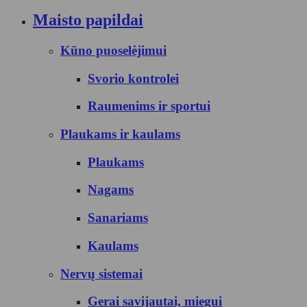
Maisto papildai
Kūno puoselėjimui
Svorio kontrolei
Raumenims ir sportui
Plaukams ir kaulams
Plaukams
Nagams
Sanariams
Kaulams
Nervų sistemai
Gerai savijautai, miegui