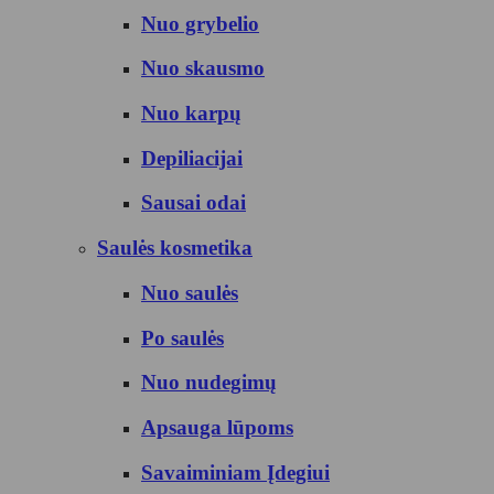
Nuo grybelio
Nuo skausmo
Nuo karpų
Depiliacijai
Sausai odai
Saulės kosmetika
Nuo saulės
Po saulės
Nuo nudegimų
Apsauga lūpoms
Savaiminiam Įdegiui