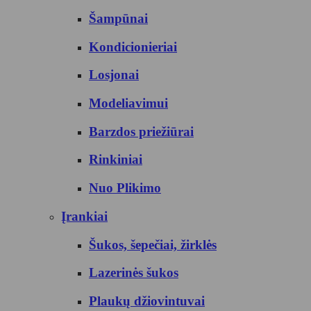
Šampūnai
Kondicionieriai
Losjonai
Modeliavimui
Barzdos priežiūrai
Rinkiniai
Nuo Plikimo
Įrankiai
Šukos, šepečiai, žirklės
Lazerinės šukos
Plaukų džiovintuvai