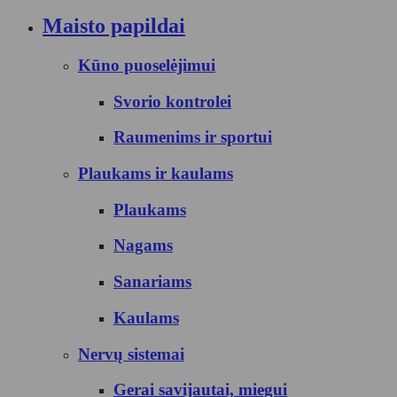
Maisto papildai
Kūno puoselėjimui
Svorio kontrolei
Raumenims ir sportui
Plaukams ir kaulams
Plaukams
Nagams
Sanariams
Kaulams
Nervų sistemai
Gerai savijautai, miegui