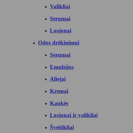
Valikliai
Serumai
Losjonai
Odos drėkinimui
Serumai
Emulsijos
Aliejai
Kremai
Kaukės
Losjonai ir valikliai
Šveitikliai