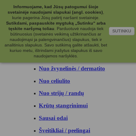
Kategorijos
Informuojame, kad Jūsų patogumui šioje
svetainėje naudojami slapukai (angl. cookies)
,
Kosmetika
kurie pagerina Jūsų patirtį naršant svetainėje.
Sutikdami, paspauskite mygtuką „Sutinku“ arba
tęskite naršymą toliau
.
Parduotuvė naudoja tiek
Kūno priežiūrai
SUTINKU
būtinuosius (svetainės veikimą užtikrinančius ar
naudojimąsi ja palengvinančius) slapukus, tiek ir
Nuo prakaito
analitinius slapukus. Savo sutikimą galite atšaukti, bet
kuriuo metu, ištrindami įrašytus slapukus iš savo
Kūno prausikliai
naudojamos naršyklės.
Nuo žvynelinės / dermatito
Nuo celiulito
Nuo strijų / randų
Krūtų stangrinimui
Sausai odai
Šveitikliai / peelingai