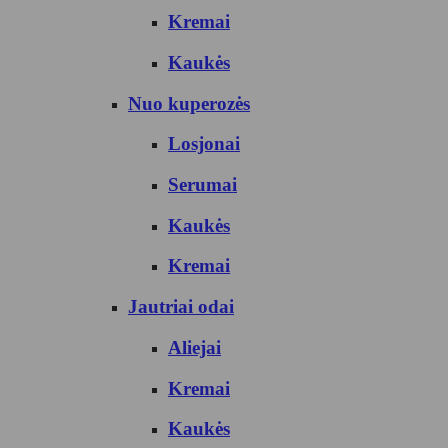
Kremai
Kaukės
Nuo kuperozės
Losjonai
Serumai
Kaukės
Kremai
Jautriai odai
Aliejai
Kremai
Kaukės