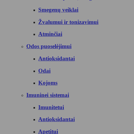
Smegenų veiklai
Žvalumui ir tonizavimui
Atminčiai
Odos puoselėjimui
Antioksidantai
Odai
Kojoms
Imuninei sistemai
Imunitetui
Antioksidantai
Apetitui