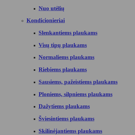
Nuo utėlių
Kondicionieriai
Slenkantiems plaukams
Visų tipų plaukams
Normaliems plaukams
Riebiems plaukams
Sausiems, pažeistiems plaukams
Ploniems, silpniems plaukams
Dažytiems plaukams
Šviesintiems plaukams
Skilinėjantiems plaukams