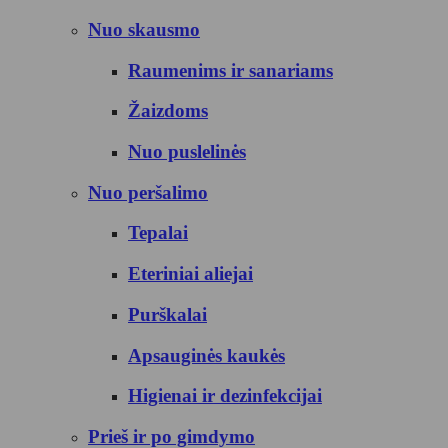
Nuo skausmo
Raumenims ir sanariams
Žaizdoms
Nuo puslelinės
Nuo peršalimo
Tepalai
Eteriniai aliejai
Purškalai
Apsauginės kaukės
Higienai ir dezinfekcijai
Prieš ir po gimdymo