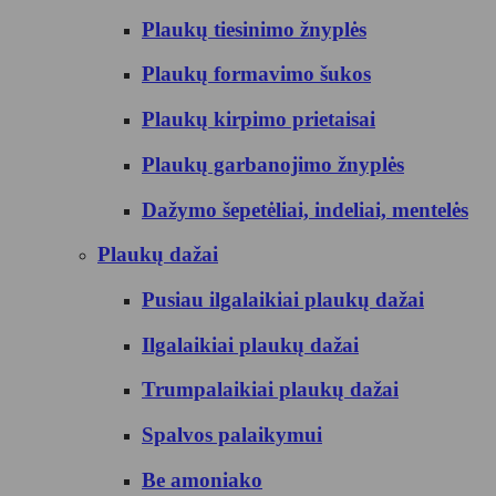
Plaukų tiesinimo žnyplės
Plaukų formavimo šukos
Plaukų kirpimo prietaisai
Plaukų garbanojimo žnyplės
Dažymo šepetėliai, indeliai, mentelės
Plaukų dažai
Pusiau ilgalaikiai plaukų dažai
Ilgalaikiai plaukų dažai
Trumpalaikiai plaukų dažai
Spalvos palaikymui
Be amoniako