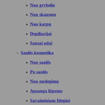
Nuo grybelio
Nuo skausmo
Nuo karpų
Depiliacijai
Sausai odai
Saulės kosmetika
Nuo saulės
Po saulės
Nuo nudegimų
Apsauga lūpoms
Savaiminiam Įdegiui