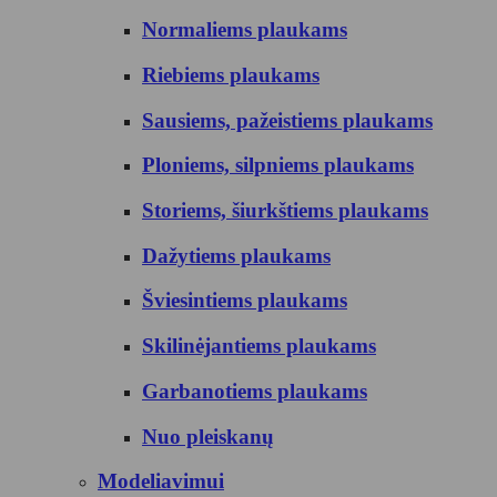
Normaliems plaukams
Riebiems plaukams
Sausiems, pažeistiems plaukams
Ploniems, silpniems plaukams
Storiems, šiurkštiems plaukams
Dažytiems plaukams
Šviesintiems plaukams
Skilinėjantiems plaukams
Garbanotiems plaukams
Nuo pleiskanų
Modeliavimui