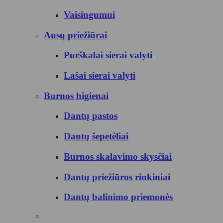
Vaisingumui
Ausų priežiūrai
Purškalai sierai valyti
Lašai sierai valyti
Burnos higienai
Dantų pastos
Dantų šepetėliai
Burnos skalavimo skysčiai
Dantų priežiūros rinkiniai
Dantų balinimo priemonės