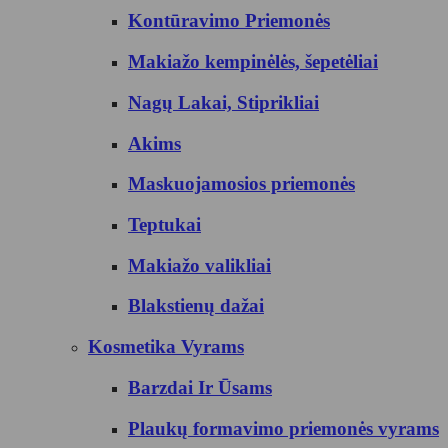
Kontūravimo Priemonės
Makiažo kempinėlės, šepetėliai
Nagų Lakai, Stiprikliai
Akims
Maskuojamosios priemonės
Teptukai
Makiažo valikliai
Blakstienų dažai
Kosmetika Vyrams
Barzdai Ir Ūsams
Plaukų formavimo priemonės vyrams