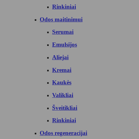
Rinkiniai
Odos maitinimui
Serumai
Emulsijos
Aliejai
Kremai
Kaukės
Valikliai
Šveitikliai
Rinkiniai
Odos regeneracijai