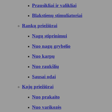
Prausikliai ir valikliai
Blakstienų stimuliatoriai
Rankų priežiūrai
Nagų stiprinimui
Nuo nagų grybelio
Nuo karpų
Nuo raukšlių
Sausai odai
Kojų priežiūrai
Nuo prakaito
Nuo varikozės