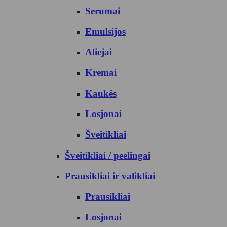
Serumai
Emulsijos
Aliejai
Kremai
Kaukės
Losjonai
Šveitikliai
Šveitikliai / peelingai
Prausikliai ir valikliai
Prausikliai
Losjonai