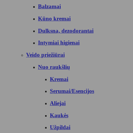
Balzamai
Kūno kremai
Dulksna, dezodorantai
Intymiai higienai
Veido priežiūrai
Nuo raukšlių
Kremai
Serumai/Esencijos
Aliejai
Kaukės
Užpildai