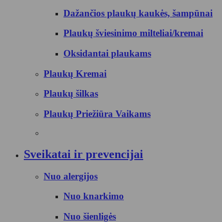
Dažančios plaukų kaukės, šampūnai
Plaukų šviesinimo milteliai/kremai
Oksidantai plaukams
Plaukų Kremai
Plaukų šilkas
Plaukų Priežiūra Vaikams
Sveikatai ir prevencijai
Nuo alergijos
Nuo knarkimo
Nuo šienligės