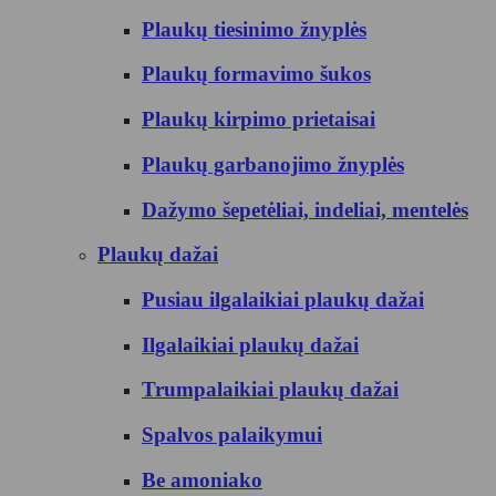
Plaukų tiesinimo žnyplės
Plaukų formavimo šukos
Plaukų kirpimo prietaisai
Plaukų garbanojimo žnyplės
Dažymo šepetėliai, indeliai, mentelės
Plaukų dažai
Pusiau ilgalaikiai plaukų dažai
Ilgalaikiai plaukų dažai
Trumpalaikiai plaukų dažai
Spalvos palaikymui
Be amoniako