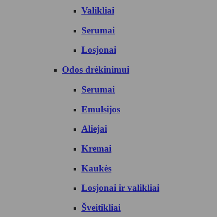
Valikliai
Serumai
Losjonai
Odos drėkinimui
Serumai
Emulsijos
Aliejai
Kremai
Kaukės
Losjonai ir valikliai
Šveitikliai