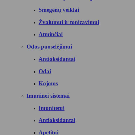
Smegenų veiklai
Žvalumui ir tonizavimui
Atminčiai
Odos puoselėjimui
Antioksidantai
Odai
Kojoms
Imuninei sistemai
Imunitetui
Antioksidantai
Apetitui