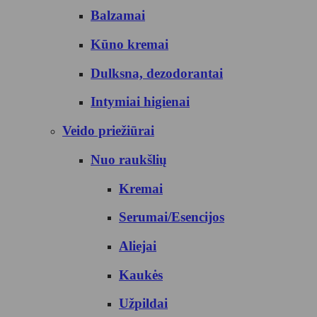
Balzamai
Kūno kremai
Dulksna, dezodorantai
Intymiai higienai
Veido priežiūrai
Nuo raukšlių
Kremai
Serumai/Esencijos
Aliejai
Kaukės
Užpildai