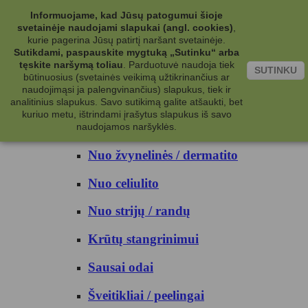
Kategorijos
Informuojame, kad Jūsų patogumui šioje
svetainėje naudojami slapukai (angl. cookies)
,
Kosmetika
kurie pagerina Jūsų patirtį naršant svetainėje.
Sutikdami, paspauskite mygtuką „Sutinku“ arba
tęskite naršymą toliau
.
Parduotuvė naudoja tiek
Kūno priežiūrai
SUTINKU
būtinuosius (svetainės veikimą užtikrinančius ar
naudojimąsi ja palengvinančius) slapukus, tiek ir
Nuo prakaito
analitinius slapukus. Savo sutikimą galite atšaukti, bet
kuriuo metu, ištrindami įrašytus slapukus iš savo
Kūno prausikliai
naudojamos naršyklės.
Nuo žvynelinės / dermatito
Nuo celiulito
Nuo strijų / randų
Krūtų stangrinimui
Sausai odai
Šveitikliai / peelingai