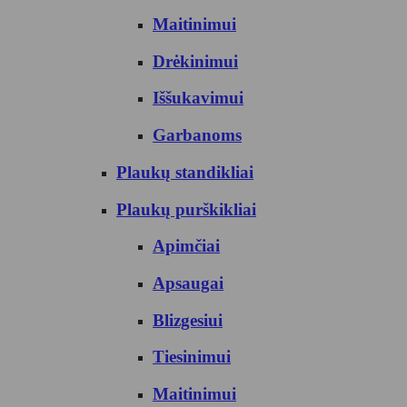
Maitinimui
Drėkinimui
Iššukavimui
Garbanoms
Plaukų standikliai
Plaukų purškikliai
Apimčiai
Apsaugai
Blizgesiui
Tiesinimui
Maitinimui