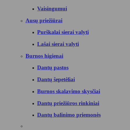
Vaisingumui
Ausų priežiūrai
Purškalai sierai valyti
Lašai sierai valyti
Burnos higienai
Dantų pastos
Dantų šepetėliai
Burnos skalavimo skysčiai
Dantų priežiūros rinkiniai
Dantų balinimo priemonės