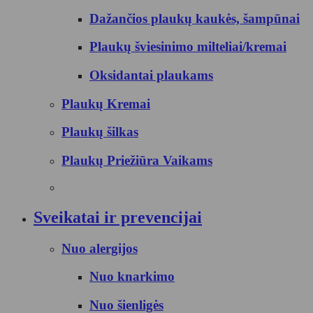
Dažančios plaukų kaukės, šampūnai
Plaukų šviesinimo milteliai/kremai
Oksidantai plaukams
Plaukų Kremai
Plaukų šilkas
Plaukų Priežiūra Vaikams
Sveikatai ir prevencijai
Nuo alergijos
Nuo knarkimo
Nuo šienligės