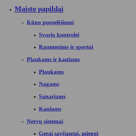
Maisto papildai
Kūno puoselėjimui
Svorio kontrolei
Raumenims ir sportui
Plaukams ir kaulams
Plaukams
Nagams
Sanariams
Kaulams
Nervų sistemai
Gerai savijautai, miegui