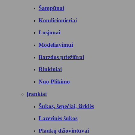
Šampūnai
Kondicionieriai
Losjonai
Modeliavimui
Barzdos priežiūrai
Rinkiniai
Nuo Plikimo
Įrankiai
Šukos, šepečiai, žirklės
Lazerinės šukos
Plaukų džiovintuvai