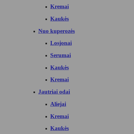
Kremai
Kaukės
Nuo kuperozės
Losjonai
Serumai
Kaukės
Kremai
Jautriai odai
Aliejai
Kremai
Kaukės