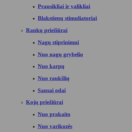
Prausikliai ir valikliai
Blakstienų stimuliatoriai
Rankų priežiūrai
Nagų stiprinimui
Nuo nagų grybelio
Nuo karpų
Nuo raukšlių
Sausai odai
Kojų priežiūrai
Nuo prakaito
Nuo varikozės