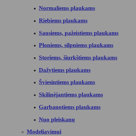
Normaliems plaukams
Riebiems plaukams
Sausiems, pažeistiems plaukams
Ploniems, silpniems plaukams
Storiems, šiurkštiems plaukams
Dažytiems plaukams
Šviesintiems plaukams
Skilinėjantiems plaukams
Garbanotiems plaukams
Nuo pleiskanų
Modeliavimui