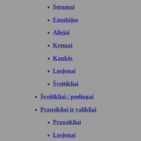
Serumai
Emulsijos
Aliejai
Kremai
Kaukės
Losjonai
Šveitikliai
Šveitikliai / peelingai
Prausikliai ir valikliai
Prausikliai
Losjonai