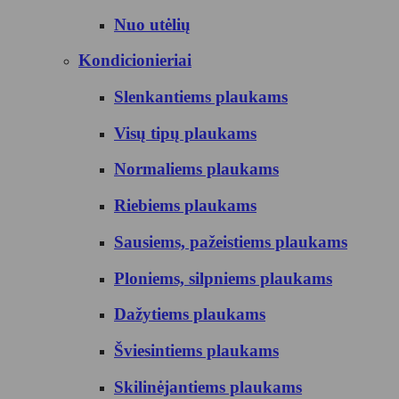
Nuo utėlių
Kondicionieriai
Slenkantiems plaukams
Visų tipų plaukams
Normaliems plaukams
Riebiems plaukams
Sausiems, pažeistiems plaukams
Ploniems, silpniems plaukams
Dažytiems plaukams
Šviesintiems plaukams
Skilinėjantiems plaukams