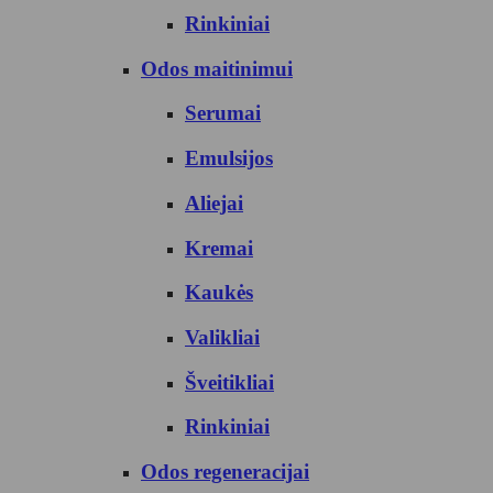
Rinkiniai
Odos maitinimui
Serumai
Emulsijos
Aliejai
Kremai
Kaukės
Valikliai
Šveitikliai
Rinkiniai
Odos regeneracijai