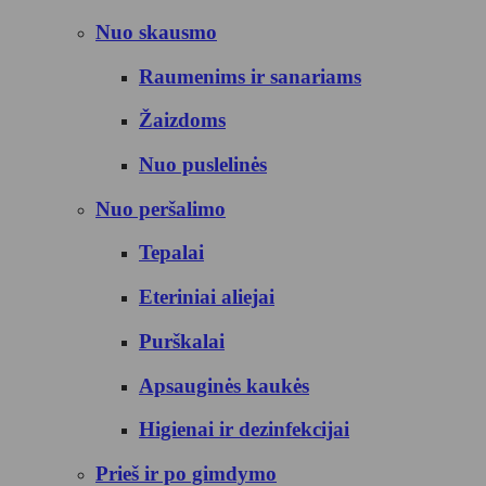
Nuo skausmo
Raumenims ir sanariams
Žaizdoms
Nuo puslelinės
Nuo peršalimo
Tepalai
Eteriniai aliejai
Purškalai
Apsauginės kaukės
Higienai ir dezinfekcijai
Prieš ir po gimdymo