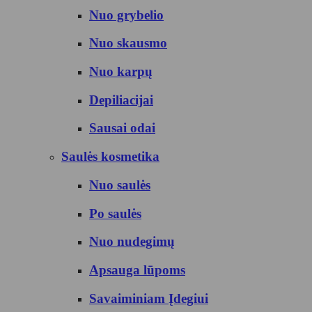
Nuo grybelio
Nuo skausmo
Nuo karpų
Depiliacijai
Sausai odai
Saulės kosmetika
Nuo saulės
Po saulės
Nuo nudegimų
Apsauga lūpoms
Savaiminiam Įdegiui