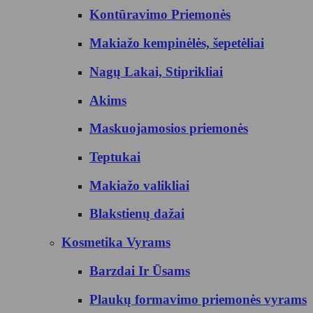
Kontūravimo Priemonės
Makiažo kempinėlės, šepetėliai
Nagų Lakai, Stiprikliai
Akims
Maskuojamosios priemonės
Teptukai
Makiažo valikliai
Blakstienų dažai
Kosmetika Vyrams
Barzdai Ir Ūsams
Plaukų formavimo priemonės vyrams