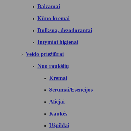
Balzamai
Kūno kremai
Dulksna, dezodorantai
Intymiai higienai
Veido priežiūrai
Nuo raukšlių
Kremai
Serumai/Esencijos
Aliejai
Kaukės
Užpildai