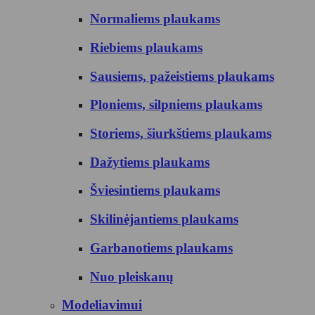
Normaliems plaukams
Riebiems plaukams
Sausiems, pažeistiems plaukams
Ploniems, silpniems plaukams
Storiems, šiurkštiems plaukams
Dažytiems plaukams
Šviesintiems plaukams
Skilinėjantiems plaukams
Garbanotiems plaukams
Nuo pleiskanų
Modeliavimui