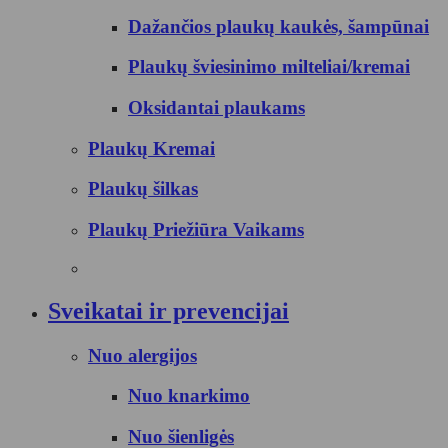
Dažančios plaukų kaukės, šampūnai
Plaukų šviesinimo milteliai/kremai
Oksidantai plaukams
Plaukų Kremai
Plaukų šilkas
Plaukų Priežiūra Vaikams
Sveikatai ir prevencijai
Nuo alergijos
Nuo knarkimo
Nuo šienligės