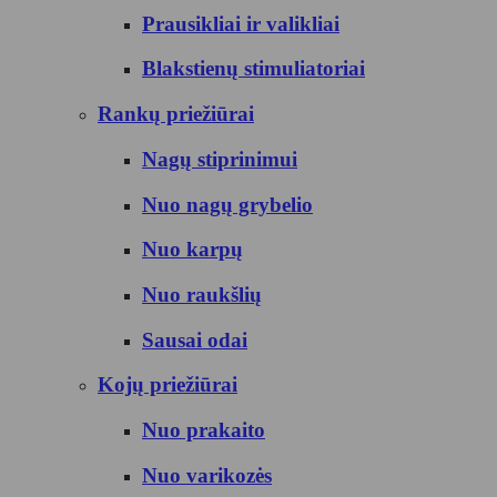
Prausikliai ir valikliai
Blakstienų stimuliatoriai
Rankų priežiūrai
Nagų stiprinimui
Nuo nagų grybelio
Nuo karpų
Nuo raukšlių
Sausai odai
Kojų priežiūrai
Nuo prakaito
Nuo varikozės