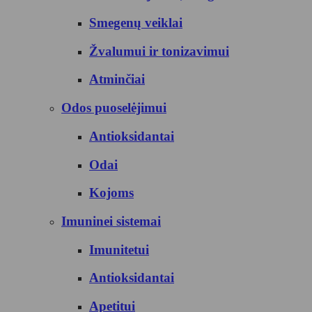
Smegenų veiklai
Žvalumui ir tonizavimui
Atminčiai
Odos puoselėjimui
Antioksidantai
Odai
Kojoms
Imuninei sistemai
Imunitetui
Antioksidantai
Apetitui