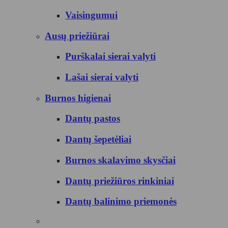
Vaisingumui
Ausų priežiūrai
Purškalai sierai valyti
Lašai sierai valyti
Burnos higienai
Dantų pastos
Dantų šepetėliai
Burnos skalavimo skysčiai
Dantų priežiūros rinkiniai
Dantų balinimo priemonės