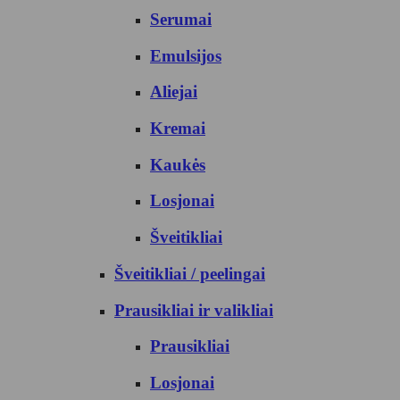
Serumai
Emulsijos
Aliejai
Kremai
Kaukės
Losjonai
Šveitikliai
Šveitikliai / peelingai
Prausikliai ir valikliai
Prausikliai
Losjonai