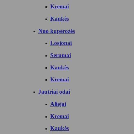
Kremai
Kaukės
Nuo kuperozės
Losjonai
Serumai
Kaukės
Kremai
Jautriai odai
Aliejai
Kremai
Kaukės