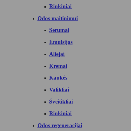
Rinkiniai
Odos maitinimui
Serumai
Emulsijos
Aliejai
Kremai
Kaukės
Valikliai
Šveitikliai
Rinkiniai
Odos regeneracijai