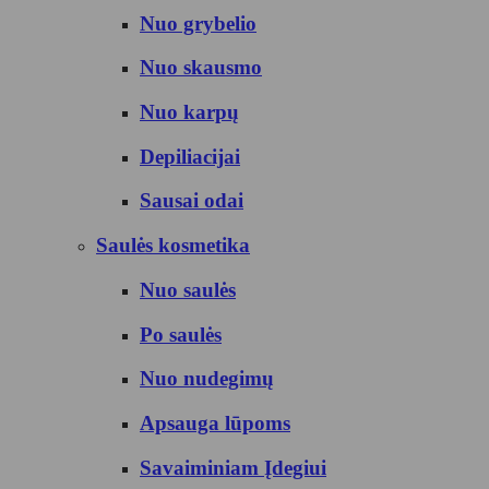
Nuo grybelio
Nuo skausmo
Nuo karpų
Depiliacijai
Sausai odai
Saulės kosmetika
Nuo saulės
Po saulės
Nuo nudegimų
Apsauga lūpoms
Savaiminiam Įdegiui