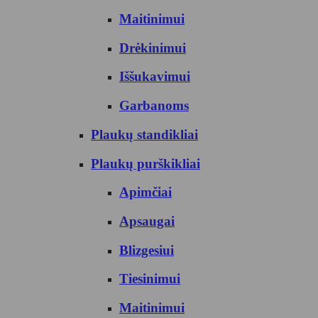
Maitinimui
Drėkinimui
Iššukavimui
Garbanoms
Plaukų standikliai
Plaukų purškikliai
Apimčiai
Apsaugai
Blizgesiui
Tiesinimui
Maitinimui