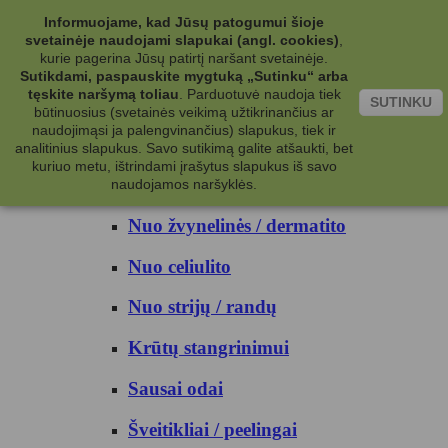
Kategorijos
Informuojame, kad Jūsų patogumui šioje
svetainėje naudojami slapukai (angl. cookies)
,
Kosmetika
kurie pagerina Jūsų patirtį naršant svetainėje.
Sutikdami, paspauskite mygtuką „Sutinku“ arba
tęskite naršymą toliau
.
Parduotuvė naudoja tiek
Kūno priežiūrai
SUTINKU
būtinuosius (svetainės veikimą užtikrinančius ar
naudojimąsi ja palengvinančius) slapukus, tiek ir
Nuo prakaito
analitinius slapukus. Savo sutikimą galite atšaukti, bet
kuriuo metu, ištrindami įrašytus slapukus iš savo
Kūno prausikliai
naudojamos naršyklės.
Nuo žvynelinės / dermatito
Nuo celiulito
Nuo strijų / randų
Krūtų stangrinimui
Sausai odai
Šveitikliai / peelingai