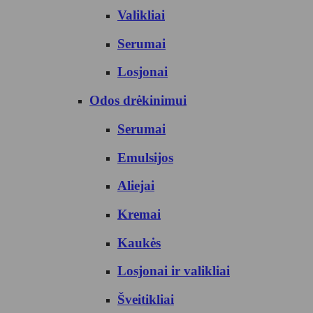
Valikliai
Serumai
Losjonai
Odos drėkinimui
Serumai
Emulsijos
Aliejai
Kremai
Kaukės
Losjonai ir valikliai
Šveitikliai