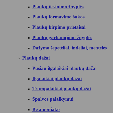
Plaukų tiesinimo žnyplės
Plaukų formavimo šukos
Plaukų kirpimo prietaisai
Plaukų garbanojimo žnyplės
Dažymo šepetėliai, indeliai, mentelės
Plaukų dažai
Pusiau ilgalaikiai plaukų dažai
Ilgalaikiai plaukų dažai
Trumpalaikiai plaukų dažai
Spalvos palaikymui
Be amoniako