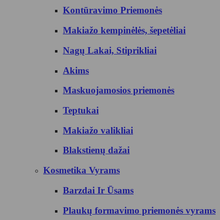
Kontūravimo Priemonės
Makiažo kempinėlės, šepetėliai
Nagų Lakai, Stiprikliai
Akims
Maskuojamosios priemonės
Teptukai
Makiažo valikliai
Blakstienų dažai
Kosmetika Vyrams
Barzdai Ir Ūsams
Plaukų formavimo priemonės vyrams