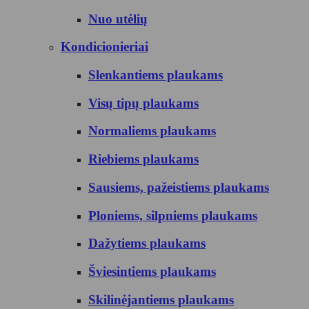
Nuo utėlių
Kondicionieriai
Slenkantiems plaukams
Visų tipų plaukams
Normaliems plaukams
Riebiems plaukams
Sausiems, pažeistiems plaukams
Ploniems, silpniems plaukams
Dažytiems plaukams
Šviesintiems plaukams
Skilinėjantiems plaukams