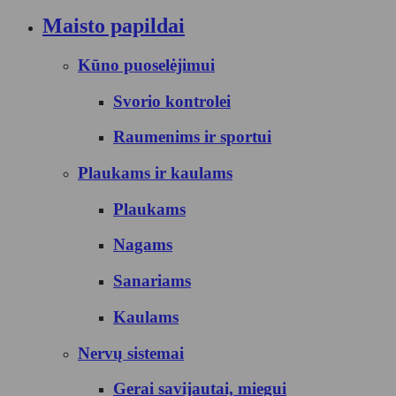
Maisto papildai
Kūno puoselėjimui
Svorio kontrolei
Raumenims ir sportui
Plaukams ir kaulams
Plaukams
Nagams
Sanariams
Kaulams
Nervų sistemai
Gerai savijautai, miegui