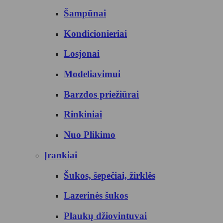
Šampūnai
Kondicionieriai
Losjonai
Modeliavimui
Barzdos priežiūrai
Rinkiniai
Nuo Plikimo
Įrankiai
Šukos, šepečiai, žirklės
Lazerinės šukos
Plaukų džiovintuvai