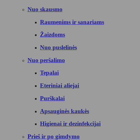
Nuo skausmo
Raumenims ir sanariams
Žaizdoms
Nuo puslelinės
Nuo peršalimo
Tepalai
Eteriniai aliejai
Purškalai
Apsauginės kaukės
Higienai ir dezinfekcijai
Prieš ir po gimdymo