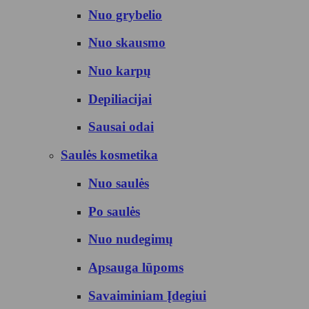
Nuo grybelio
Nuo skausmo
Nuo karpų
Depiliacijai
Sausai odai
Saulės kosmetika
Nuo saulės
Po saulės
Nuo nudegimų
Apsauga lūpoms
Savaiminiam Įdegiui