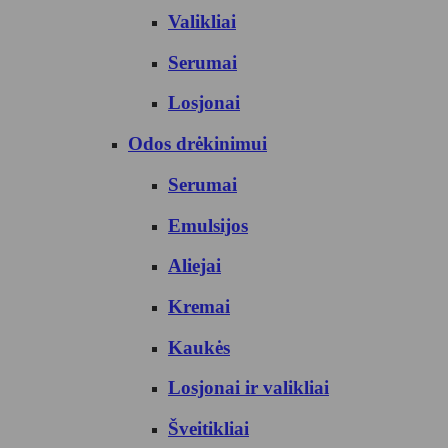
Valikliai
Serumai
Losjonai
Odos drėkinimui
Serumai
Emulsijos
Aliejai
Kremai
Kaukės
Losjonai ir valikliai
Šveitikliai