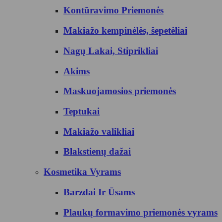
Kontūravimo Priemonės
Makiažo kempinėlės, šepetėliai
Nagų Lakai, Stiprikliai
Akims
Maskuojamosios priemonės
Teptukai
Makiažo valikliai
Blakstienų dažai
Kosmetika Vyrams
Barzdai Ir Ūsams
Plaukų formavimo priemonės vyrams