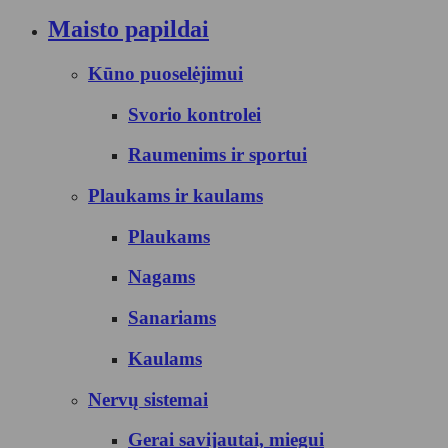
Maisto papildai
Kūno puoselėjimui
Svorio kontrolei
Raumenims ir sportui
Plaukams ir kaulams
Plaukams
Nagams
Sanariams
Kaulams
Nervų sistemai
Gerai savijautai, miegui