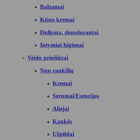
Balzamai
Kūno kremai
Dulksna, dezodorantai
Intymiai higienai
Veido priežiūrai
Nuo raukšlių
Kremai
Serumai/Esencijos
Aliejai
Kaukės
Užpildai