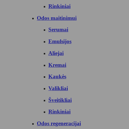
Rinkiniai
Odos maitinimui
Serumai
Emulsijos
Aliejai
Kremai
Kaukės
Valikliai
Šveitikliai
Rinkiniai
Odos regeneracijai