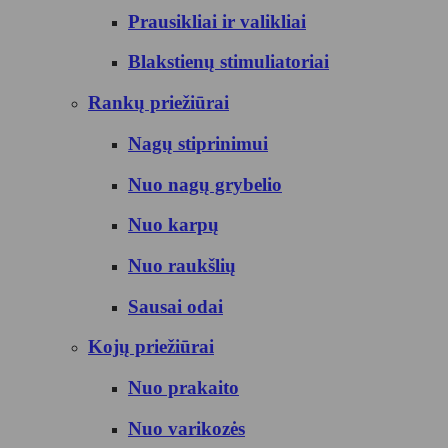
Prausikliai ir valikliai
Blakstienų stimuliatoriai
Rankų priežiūrai
Nagų stiprinimui
Nuo nagų grybelio
Nuo karpų
Nuo raukšlių
Sausai odai
Kojų priežiūrai
Nuo prakaito
Nuo varikozės