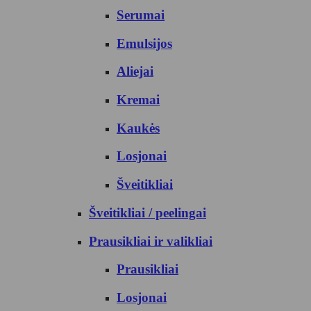
Serumai
Emulsijos
Aliejai
Kremai
Kaukės
Losjonai
Šveitikliai
Šveitikliai / peelingai
Prausikliai ir valikliai
Prausikliai
Losjonai