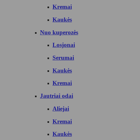
Kremai
Kaukės
Nuo kuperozės
Losjonai
Serumai
Kaukės
Kremai
Jautriai odai
Aliejai
Kremai
Kaukės