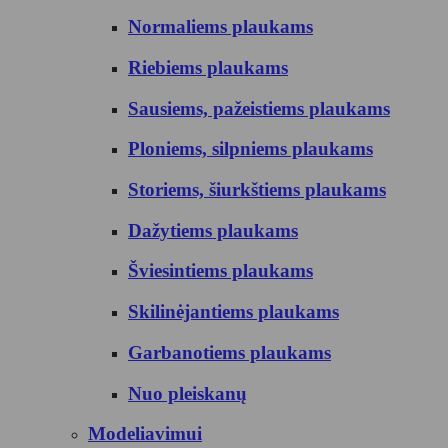
Normaliems plaukams
Riebiems plaukams
Sausiems, pažeistiems plaukams
Ploniems, silpniems plaukams
Storiems, šiurkštiems plaukams
Dažytiems plaukams
Šviesintiems plaukams
Skilinėjantiems plaukams
Garbanotiems plaukams
Nuo pleiskanų
Modeliavimui