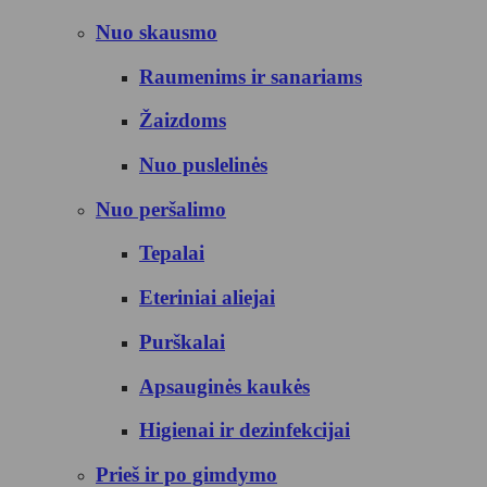
Nuo skausmo
Raumenims ir sanariams
Žaizdoms
Nuo puslelinės
Nuo peršalimo
Tepalai
Eteriniai aliejai
Purškalai
Apsauginės kaukės
Higienai ir dezinfekcijai
Prieš ir po gimdymo