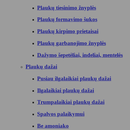
Plaukų tiesinimo žnyplės
Plaukų formavimo šukos
Plaukų kirpimo prietaisai
Plaukų garbanojimo žnyplės
Dažymo šepetėliai, indeliai, mentelės
Plaukų dažai
Pusiau ilgalaikiai plaukų dažai
Ilgalaikiai plaukų dažai
Trumpalaikiai plaukų dažai
Spalvos palaikymui
Be amoniako