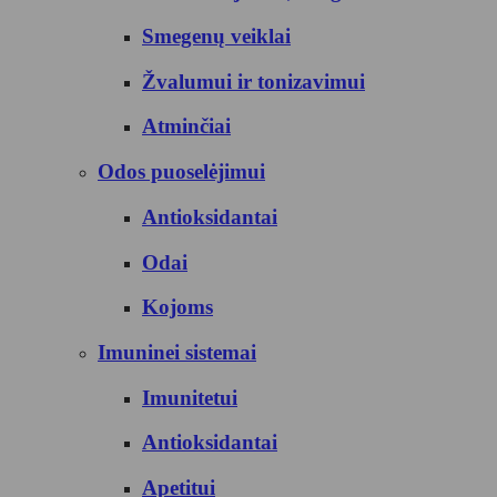
Smegenų veiklai
Žvalumui ir tonizavimui
Atminčiai
Odos puoselėjimui
Antioksidantai
Odai
Kojoms
Imuninei sistemai
Imunitetui
Antioksidantai
Apetitui