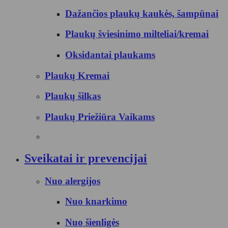
Dažančios plaukų kaukės, šampūnai
Plaukų šviesinimo milteliai/kremai
Oksidantai plaukams
Plaukų Kremai
Plaukų šilkas
Plaukų Priežiūra Vaikams
Sveikatai ir prevencijai
Nuo alergijos
Nuo knarkimo
Nuo šienligės