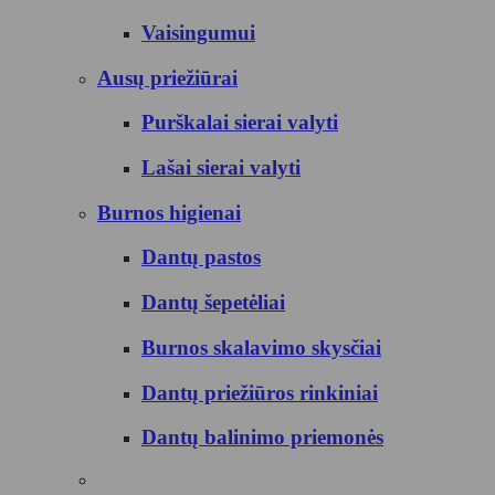
Vaisingumui
Ausų priežiūrai
Purškalai sierai valyti
Lašai sierai valyti
Burnos higienai
Dantų pastos
Dantų šepetėliai
Burnos skalavimo skysčiai
Dantų priežiūros rinkiniai
Dantų balinimo priemonės