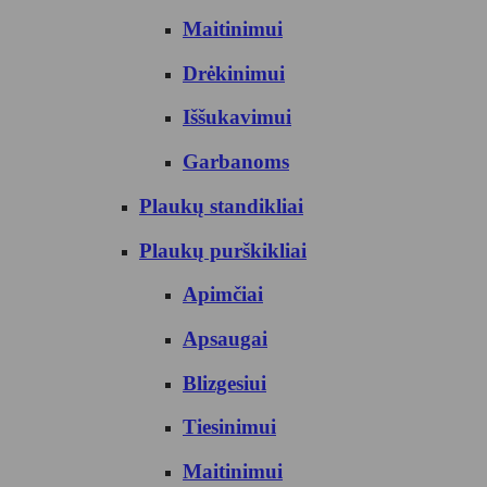
Maitinimui
Drėkinimui
Iššukavimui
Garbanoms
Plaukų standikliai
Plaukų purškikliai
Apimčiai
Apsaugai
Blizgesiui
Tiesinimui
Maitinimui