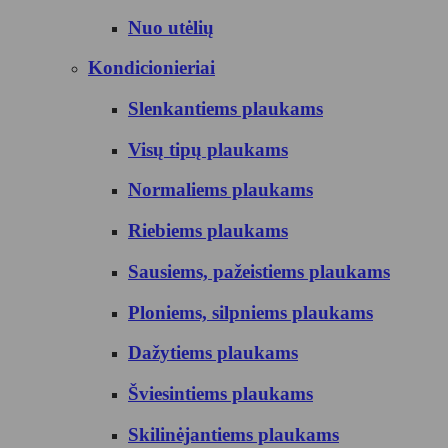
Nuo utėlių
Kondicionieriai
Slenkantiems plaukams
Visų tipų plaukams
Normaliems plaukams
Riebiems plaukams
Sausiems, pažeistiems plaukams
Ploniems, silpniems plaukams
Dažytiems plaukams
Šviesintiems plaukams
Skilinėjantiems plaukams