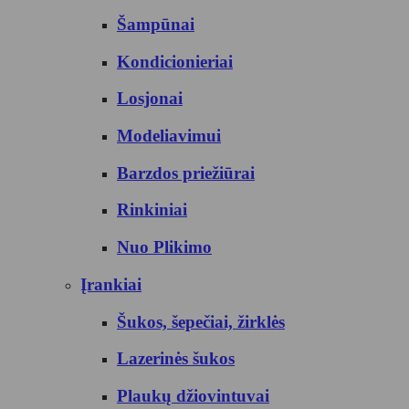
Šampūnai
Kondicionieriai
Losjonai
Modeliavimui
Barzdos priežiūrai
Rinkiniai
Nuo Plikimo
Įrankiai
Šukos, šepečiai, žirklės
Lazerinės šukos
Plaukų džiovintuvai