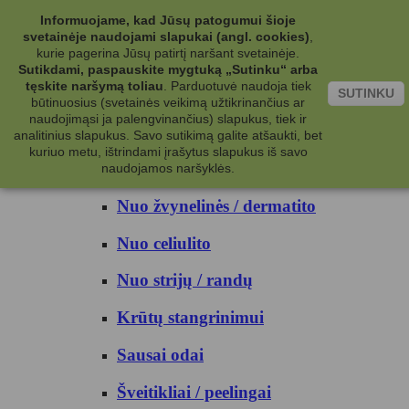
Kategorijos
Informuojame, kad Jūsų patogumui šioje
svetainėje naudojami slapukai (angl. cookies)
,
Kosmetika
kurie pagerina Jūsų patirtį naršant svetainėje.
Sutikdami, paspauskite mygtuką „Sutinku“ arba
tęskite naršymą toliau
.
Parduotuvė naudoja tiek
Kūno priežiūrai
SUTINKU
būtinuosius (svetainės veikimą užtikrinančius ar
naudojimąsi ja palengvinančius) slapukus, tiek ir
Nuo prakaito
analitinius slapukus. Savo sutikimą galite atšaukti, bet
kuriuo metu, ištrindami įrašytus slapukus iš savo
Kūno prausikliai
naudojamos naršyklės.
Nuo žvynelinės / dermatito
Nuo celiulito
Nuo strijų / randų
Krūtų stangrinimui
Sausai odai
Šveitikliai / peelingai