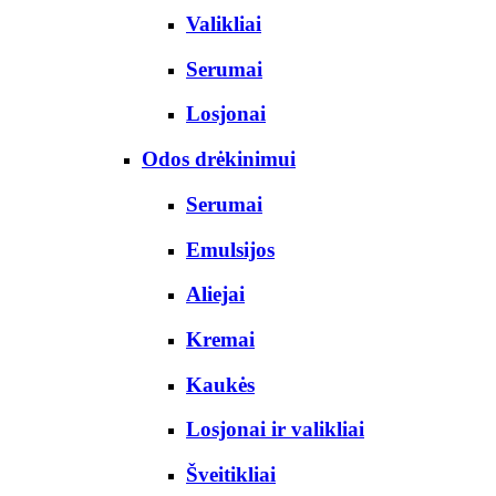
Valikliai
Serumai
Losjonai
Odos drėkinimui
Serumai
Emulsijos
Aliejai
Kremai
Kaukės
Losjonai ir valikliai
Šveitikliai