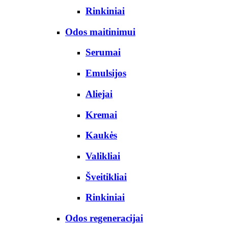
Rinkiniai
Odos maitinimui
Serumai
Emulsijos
Aliejai
Kremai
Kaukės
Valikliai
Šveitikliai
Rinkiniai
Odos regeneracijai