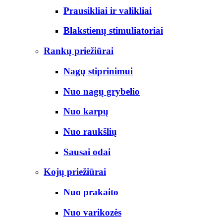
Prausikliai ir valikliai
Blakstienų stimuliatoriai
Rankų priežiūrai
Nagų stiprinimui
Nuo nagų grybelio
Nuo karpų
Nuo raukšlių
Sausai odai
Kojų priežiūrai
Nuo prakaito
Nuo varikozės