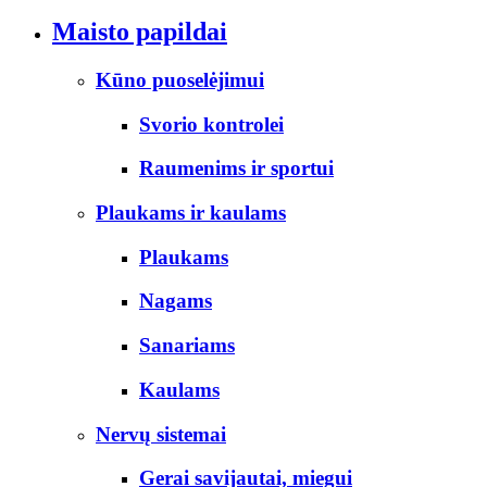
Maisto papildai
Kūno puoselėjimui
Svorio kontrolei
Raumenims ir sportui
Plaukams ir kaulams
Plaukams
Nagams
Sanariams
Kaulams
Nervų sistemai
Gerai savijautai, miegui