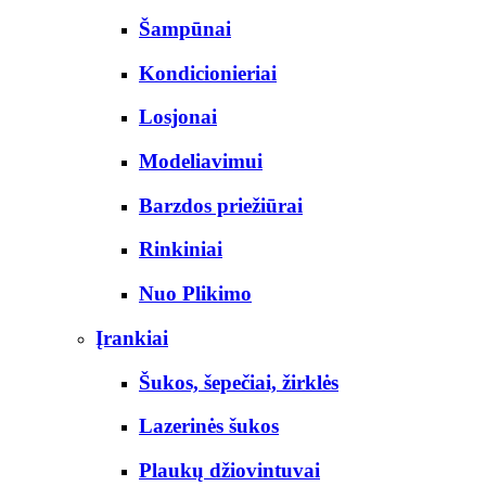
Šampūnai
Kondicionieriai
Losjonai
Modeliavimui
Barzdos priežiūrai
Rinkiniai
Nuo Plikimo
Įrankiai
Šukos, šepečiai, žirklės
Lazerinės šukos
Plaukų džiovintuvai