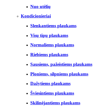
Nuo utėlių
Kondicionieriai
Slenkantiems plaukams
Visų tipų plaukams
Normaliems plaukams
Riebiems plaukams
Sausiems, pažeistiems plaukams
Ploniems, silpniems plaukams
Dažytiems plaukams
Šviesintiems plaukams
Skilinėjantiems plaukams