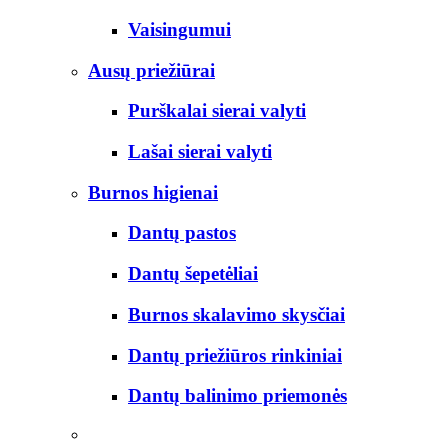
Vaisingumui
Ausų priežiūrai
Purškalai sierai valyti
Lašai sierai valyti
Burnos higienai
Dantų pastos
Dantų šepetėliai
Burnos skalavimo skysčiai
Dantų priežiūros rinkiniai
Dantų balinimo priemonės