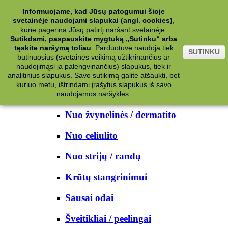
Kategorijos
Informuojame, kad Jūsų patogumui šioje
svetainėje naudojami slapukai (angl. cookies)
,
Kosmetika
kurie pagerina Jūsų patirtį naršant svetainėje.
Sutikdami, paspauskite mygtuką „Sutinku“ arba
tęskite naršymą toliau
.
Parduotuvė naudoja tiek
Kūno priežiūrai
SUTINKU
būtinuosius (svetainės veikimą užtikrinančius ar
naudojimąsi ja palengvinančius) slapukus, tiek ir
Nuo prakaito
analitinius slapukus. Savo sutikimą galite atšaukti, bet
kuriuo metu, ištrindami įrašytus slapukus iš savo
Kūno prausikliai
naudojamos naršyklės.
Nuo žvynelinės / dermatito
Nuo celiulito
Nuo strijų / randų
Krūtų stangrinimui
Sausai odai
Šveitikliai / peelingai