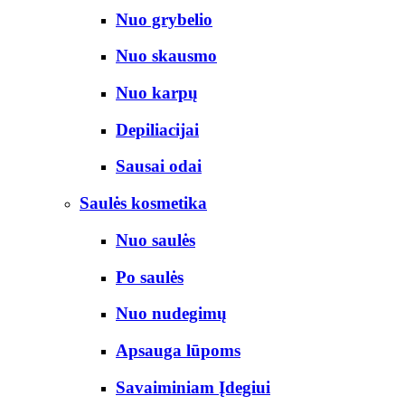
Nuo grybelio
Nuo skausmo
Nuo karpų
Depiliacijai
Sausai odai
Saulės kosmetika
Nuo saulės
Po saulės
Nuo nudegimų
Apsauga lūpoms
Savaiminiam Įdegiui