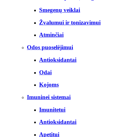
Smegenų veiklai
Žvalumui ir tonizavimui
Atminčiai
Odos puoselėjimui
Antioksidantai
Odai
Kojoms
Imuninei sistemai
Imunitetui
Antioksidantai
Apetitui