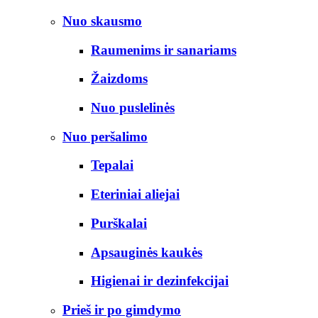
Nuo skausmo
Raumenims ir sanariams
Žaizdoms
Nuo puslelinės
Nuo peršalimo
Tepalai
Eteriniai aliejai
Purškalai
Apsauginės kaukės
Higienai ir dezinfekcijai
Prieš ir po gimdymo