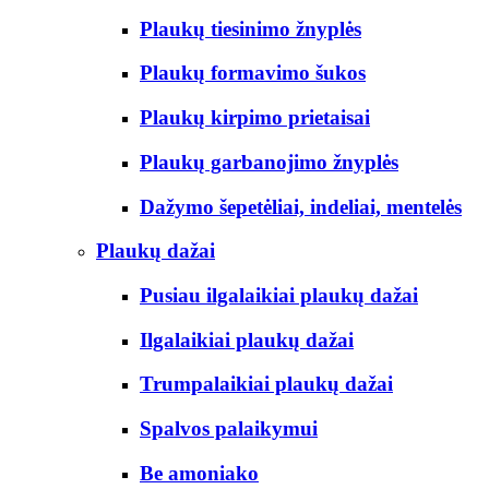
Plaukų tiesinimo žnyplės
Plaukų formavimo šukos
Plaukų kirpimo prietaisai
Plaukų garbanojimo žnyplės
Dažymo šepetėliai, indeliai, mentelės
Plaukų dažai
Pusiau ilgalaikiai plaukų dažai
Ilgalaikiai plaukų dažai
Trumpalaikiai plaukų dažai
Spalvos palaikymui
Be amoniako