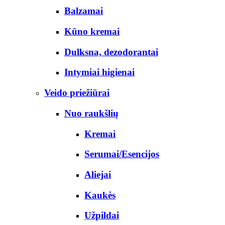
Balzamai
Kūno kremai
Dulksna, dezodorantai
Intymiai higienai
Veido priežiūrai
Nuo raukšlių
Kremai
Serumai/Esencijos
Aliejai
Kaukės
Užpildai