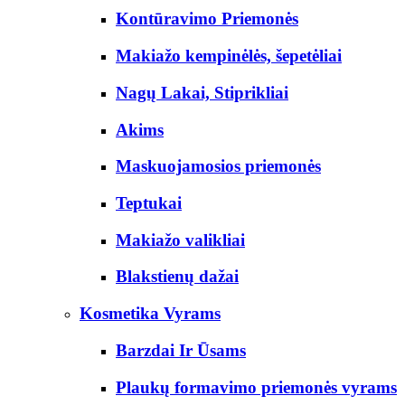
Kontūravimo Priemonės
Makiažo kempinėlės, šepetėliai
Nagų Lakai, Stiprikliai
Akims
Maskuojamosios priemonės
Teptukai
Makiažo valikliai
Blakstienų dažai
Kosmetika Vyrams
Barzdai Ir Ūsams
Plaukų formavimo priemonės vyrams