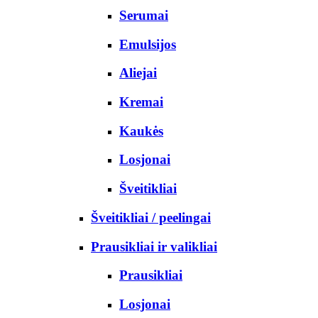
Serumai
Emulsijos
Aliejai
Kremai
Kaukės
Losjonai
Šveitikliai
Šveitikliai / peelingai
Prausikliai ir valikliai
Prausikliai
Losjonai