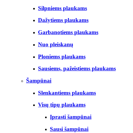
Silpniems plaukams
Dažytiems plaukams
Garbanotiems plaukams
Nuo pleiskanų
Ploniems plaukams
Sausiems, pažeistiems plaukams
Šampūnai
Slenkantiems plaukams
Visų tipų plaukams
Įprasti šampūnai
Sausi šampūnai