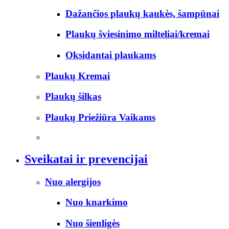
Dažančios plaukų kaukės, šampūnai
Plaukų šviesinimo milteliai/kremai
Oksidantai plaukams
Plaukų Kremai
Plaukų šilkas
Plaukų Priežiūra Vaikams
Sveikatai ir prevencijai
Nuo alergijos
Nuo knarkimo
Nuo šienligės