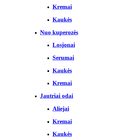
Kremai
Kaukės
Nuo kuperozės
Losjonai
Serumai
Kaukės
Kremai
Jautriai odai
Aliejai
Kremai
Kaukės