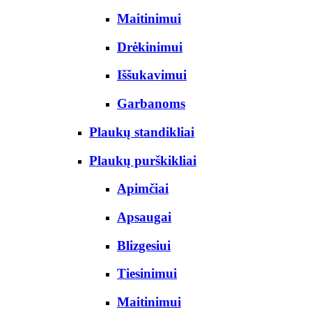
Maitinimui
Drėkinimui
Iššukavimui
Garbanoms
Plaukų standikliai
Plaukų purškikliai
Apimčiai
Apsaugai
Blizgesiui
Tiesinimui
Maitinimui