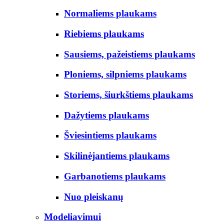
Normaliems plaukams
Riebiems plaukams
Sausiems, pažeistiems plaukams
Ploniems, silpniems plaukams
Storiems, šiurkštiems plaukams
Dažytiems plaukams
Šviesintiems plaukams
Skilinėjantiems plaukams
Garbanotiems plaukams
Nuo pleiskanų
Modeliavimui