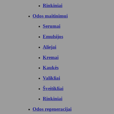
Rinkiniai
Odos maitinimui
Serumai
Emulsijos
Aliejai
Kremai
Kaukės
Valikliai
Šveitikliai
Rinkiniai
Odos regeneracijai