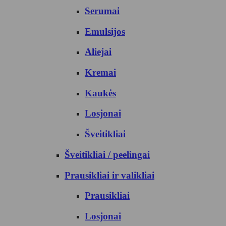
Serumai
Emulsijos
Aliejai
Kremai
Kaukės
Losjonai
Šveitikliai
Šveitikliai / peelingai
Prausikliai ir valikliai
Prausikliai
Losjonai