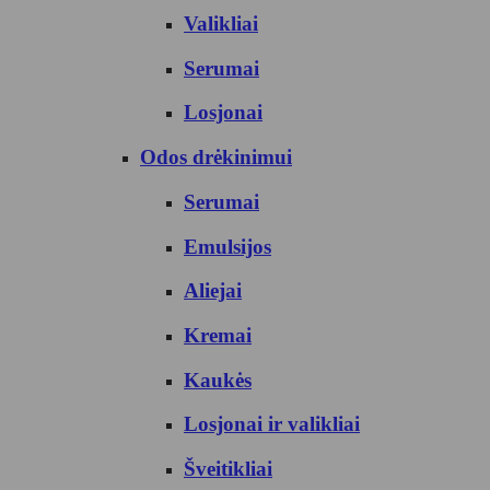
Valikliai
Serumai
Losjonai
Odos drėkinimui
Serumai
Emulsijos
Aliejai
Kremai
Kaukės
Losjonai ir valikliai
Šveitikliai