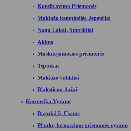
Kontūravimo Priemonės
Makiažo kempinėlės, šepetėliai
Nagų Lakai, Stiprikliai
Akims
Maskuojamosios priemonės
Teptukai
Makiažo valikliai
Blakstienų dažai
Kosmetika Vyrams
Barzdai Ir Ūsams
Plaukų formavimo priemonės vyrams