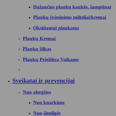
Dažančios plaukų kaukės, šampūnai
Plaukų šviesinimo milteliai/kremai
Oksidantai plaukams
Plaukų Kremai
Plaukų šilkas
Plaukų Priežiūra Vaikams
Sveikatai ir prevencijai
Nuo alergijos
Nuo knarkimo
Nuo šienligės