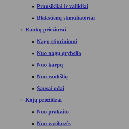
Prausikliai ir valikliai
Blakstienų stimuliatoriai
Rankų priežiūrai
Nagų stiprinimui
Nuo nagų grybelio
Nuo karpų
Nuo raukšlių
Sausai odai
Kojų priežiūrai
Nuo prakaito
Nuo varikozės