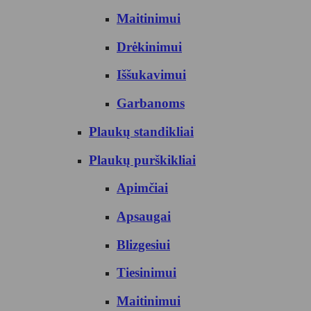
Maitinimui
Drėkinimui
Iššukavimui
Garbanoms
Plaukų standikliai
Plaukų purškikliai
Apimčiai
Apsaugai
Blizgesiui
Tiesinimui
Maitinimui