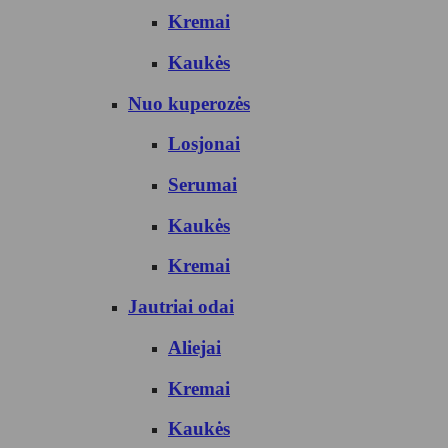
Kremai
Kaukės
Nuo kuperozės
Losjonai
Serumai
Kaukės
Kremai
Jautriai odai
Aliejai
Kremai
Kaukės