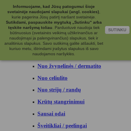
Kategorijos
Informuojame, kad Jūsų patogumui šioje
svetainėje naudojami slapukai (angl. cookies)
,
Kosmetika
kurie pagerina Jūsų patirtį naršant svetainėje.
Sutikdami, paspauskite mygtuką „Sutinku“ arba
tęskite naršymą toliau
.
Parduotuvė naudoja tiek
Kūno priežiūrai
SUTINKU
būtinuosius (svetainės veikimą užtikrinančius ar
naudojimąsi ja palengvinančius) slapukus, tiek ir
Nuo prakaito
analitinius slapukus. Savo sutikimą galite atšaukti, bet
kuriuo metu, ištrindami įrašytus slapukus iš savo
Kūno prausikliai
naudojamos naršyklės.
Nuo žvynelinės / dermatito
Nuo celiulito
Nuo strijų / randų
Krūtų stangrinimui
Sausai odai
Šveitikliai / peelingai