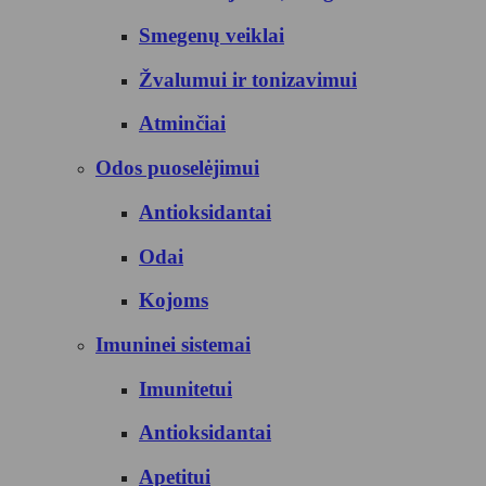
Smegenų veiklai
Žvalumui ir tonizavimui
Atminčiai
Odos puoselėjimui
Antioksidantai
Odai
Kojoms
Imuninei sistemai
Imunitetui
Antioksidantai
Apetitui