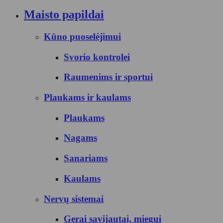
Maisto papildai
Kūno puoselėjimui
Svorio kontrolei
Raumenims ir sportui
Plaukams ir kaulams
Plaukams
Nagams
Sanariams
Kaulams
Nervų sistemai
Gerai savijautai, miegui