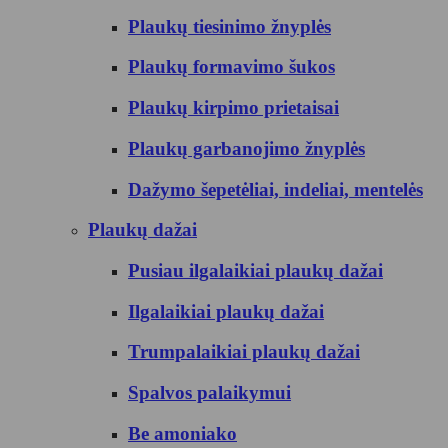
Plaukų tiesinimo žnyplės
Plaukų formavimo šukos
Plaukų kirpimo prietaisai
Plaukų garbanojimo žnyplės
Dažymo šepetėliai, indeliai, mentelės
Plaukų dažai
Pusiau ilgalaikiai plaukų dažai
Ilgalaikiai plaukų dažai
Trumpalaikiai plaukų dažai
Spalvos palaikymui
Be amoniako