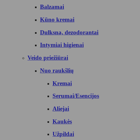
Balzamai
Kūno kremai
Dulksna, dezodorantai
Intymiai higienai
Veido priežiūrai
Nuo raukšlių
Kremai
Serumai/Esencijos
Aliejai
Kaukės
Užpildai