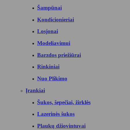
Šampūnai
Kondicionieriai
Losjonai
Modeliavimui
Barzdos priežiūrai
Rinkiniai
Nuo Plikimo
Įrankiai
Šukos, šepečiai, žirklės
Lazerinės šukos
Plaukų džiovintuvai