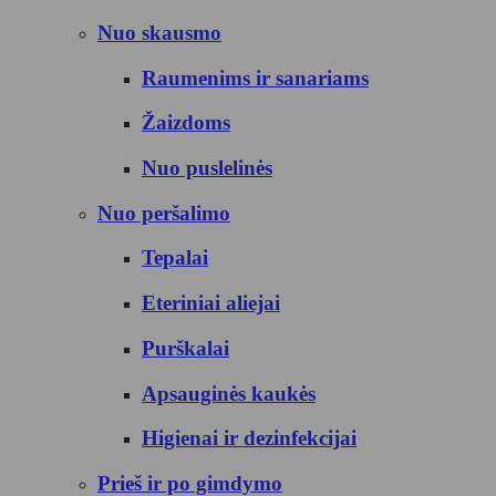
Nuo skausmo
Raumenims ir sanariams
Žaizdoms
Nuo puslelinės
Nuo peršalimo
Tepalai
Eteriniai aliejai
Purškalai
Apsauginės kaukės
Higienai ir dezinfekcijai
Prieš ir po gimdymo