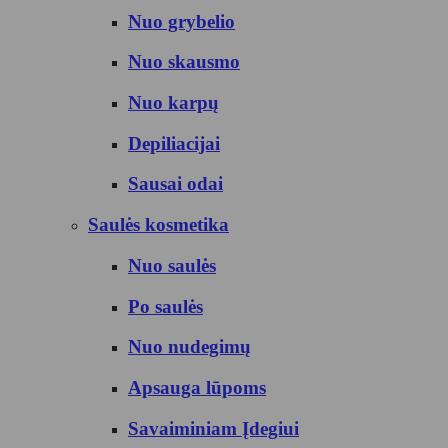
Nuo grybelio
Nuo skausmo
Nuo karpų
Depiliacijai
Sausai odai
Saulės kosmetika
Nuo saulės
Po saulės
Nuo nudegimų
Apsauga lūpoms
Savaiminiam Įdegiui