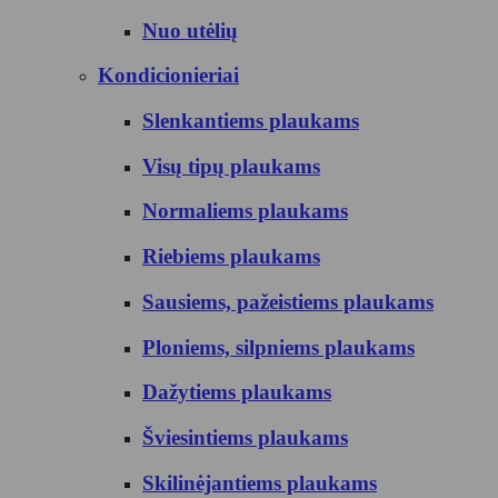
Nuo utėlių
Kondicionieriai
Slenkantiems plaukams
Visų tipų plaukams
Normaliems plaukams
Riebiems plaukams
Sausiems, pažeistiems plaukams
Ploniems, silpniems plaukams
Dažytiems plaukams
Šviesintiems plaukams
Skilinėjantiems plaukams