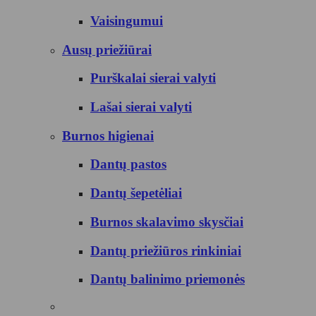
Vaisingumui
Ausų priežiūrai
Purškalai sierai valyti
Lašai sierai valyti
Burnos higienai
Dantų pastos
Dantų šepetėliai
Burnos skalavimo skysčiai
Dantų priežiūros rinkiniai
Dantų balinimo priemonės