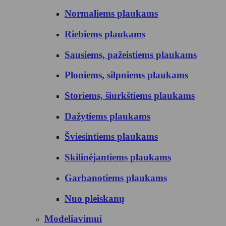
Normaliems plaukams
Riebiems plaukams
Sausiems, pažeistiems plaukams
Ploniems, silpniems plaukams
Storiems, šiurkštiems plaukams
Dažytiems plaukams
Šviesintiems plaukams
Skilinėjantiems plaukams
Garbanotiems plaukams
Nuo pleiskanų
Modeliavimui